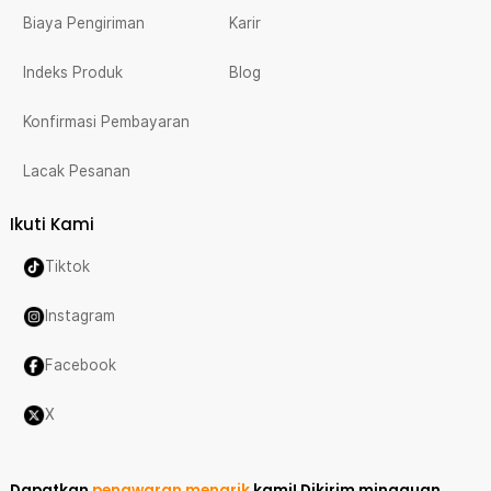
Biaya Pengiriman
Karir
Indeks Produk
Blog
Konfirmasi Pembayaran
Lacak Pesanan
Ikuti Kami
Tiktok
Instagram
Facebook
X
Dapatkan
penawaran menarik
kami!
Dikirim mingguan