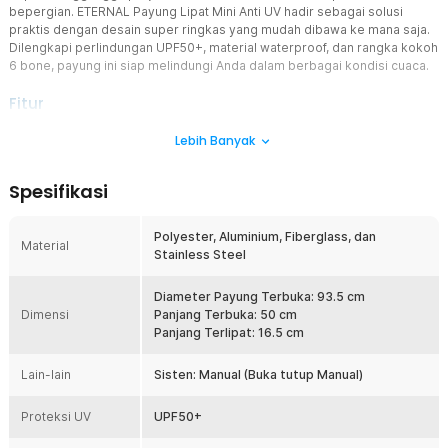
bepergian. ETERNAL Payung Lipat Mini Anti UV hadir sebagai solusi
praktis dengan desain super ringkas yang mudah dibawa ke mana saja.
Dilengkapi perlindungan UPF50+, material waterproof, dan rangka kokoh
6 bone, payung ini siap melindungi Anda dalam berbagai kondisi cuaca.
Fitur
Ukuran Mini yang Praktis Dibawa
Lebih Banyak
Payung lipat ini memiliki ukuran terlipat hanya sekitar 16.5 cm
sehingga sangat mudah disimpan di dalam tas kecil, tas kerja,
Spesifikasi
maupun ransel. Ukurannya yang ringkas membuatnya ideal sebagai
payung cadangan untuk dibawa setiap hari. Anda tidak perlu lagi
khawatir membawa payung besar yang memakan banyak tempat.
Polyester, Aluminium, Fiberglass, dan
Material
Stainless Steel
Perlindungan Maksimal dari Hujan
Dengan diameter terbuka mencapai 93.5 cm, payung mampu
memberikan perlindungan yang cukup luas untuk satu orang
Diameter Payung Terbuka: 93.5 cm
Dimensi
pengguna. Area perlindungan yang optimal membantu menjaga
Panjang Terbuka: 50 cm
tubuh tetap kering saat hujan turun. Cocok digunakan untuk
Panjang Terlipat: 16.5 cm
perjalanan harian maupun aktivitas luar ruangan.
Lain-lain
Sisten: Manual (Buka tutup Manual)
Anti UV dengan Proteksi UPF50+
Kain polyester berkualitas membantu menghalangi hingga 99%
Proteksi UV
paparan sinar matahari. Teknologi perlindungan UPF50+ membantu
UPF50+
mengurangi paparan sinar UV langsung saat beraktivitas di luar