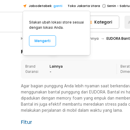
Jabodetabek
ganti
Toko Jakarta Utara
Toko Tangerang
Kategori
A
Silakan ubah lokasi store sesuai
Toko Cikupa
dengan lokasi Anda.
Pick n Go Jakarta Barat
Senin - J
Hobby
Mobil
Aksesoris Mobil Lainnya
EUDORA Banta
Mengerti
Pick n Go Bekasi
Senin - Jumat (08
Pick n Go Depok
Senin - Jumat (08
Rincian Produk
Toko Jakarta Pusat
Senin - Sabtu
Brand
Lainnya
Berat
Toko Jakarta Barat
Senin - Sabtu
Garansi
-
Dime
Toko Jakarta Utara
Toko Tangerang
Agar bagian punggung Anda lebih nyaman saat berkendara
menggunakan bantal punggung dari EUDORA. Bantal ini h
Toko Cikupa
dipadukan dengan memory foam yang empuk dan memberi
Pick n Go Jakarta Barat
Senin - J
Bantal ini juga efektif membantu meredakan stress pada 
melakukan perjalanan di mobil dalam waktu yang lama.
Pick n Go Bekasi
Senin - Jumat (08
Pick n Go Depok
Senin - Jumat (08
Fitur