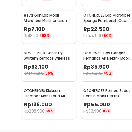
eTya Kain Lap Mobil
OTOHEROES Lap Microfiber
Microfiber Multifunction
Sponge Pembersih Cuci
Cleaning Cloth 30x39cm -
Mobil Motor - TP266
Rp
7.100
Rp
22.500
H-10
Rp
18.900
Rp
44.900
63%
50%
NEWPIONEER Car Entry
One Two Cups Cangkir
System Remote Wireless
Pemanas Air Elektrik Mobil
12V Door Lock Mobil - CK18
Travel Mug 450ml - NJ88
Rp
93.100
Rp
35.900
Rp
144.900
Rp
64.900
36%
45%
OTOHEROES Klakson
OTOHEROES Pompa Sedot
Trompet Mobil Loud Air
Bensin Mobil Elektrik
Horn 150dB 12V - JD4001
Transfer Pump 38mm DC
Rp
136.000
Rp
55.000
12V - CT-14
Rp
208.900
Rp
93.900
35%
42%