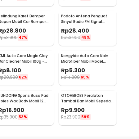
Pelindung Karet Bemper
Podofo Antena Penguat
Depan Mobil Car Bumper
Sinyal Radio FM Signal
Guard 57mm 2.5M
Amplifier untuk Mobil -
Rp
28.800
Rp
28.400
ANT-208
Rp
53.900
Rp
53.900
47%
48%
XML Auto Care Magic Clay
Kongyide Auto Care Kain
Bar Cleaner Mobil 100g -
Microfiber Mobil Model
QW89
Bundar - L-20
Rp
8.100
Rp
5.300
Rp
20.900
Rp
14.900
62%
65%
RUNDONG Spons Busa Pad
OTOHEROES Peralatan
Poles Wax Body Mobil 12
Tambal Ban Mobil Sepeda
PCS - R2010
Motor Tubeless - KBTB02
Rp
16.900
Rp
9.900
Rp
35.900
Rp
23.900
53%
59%