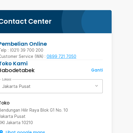
Contact Center
Pembelian Online
Telp : (021) 39 700 200
Customer Service (WA) :
0899 721 7050
Toko Kami
Jabodetabek
Ganti
Lokasi
Jakarta Pusat
Toko
Bendungan Hilir Raya Blok G1 No. 10
Jakarta Pusat
DKI Jakarta
10210
Lihat google maps