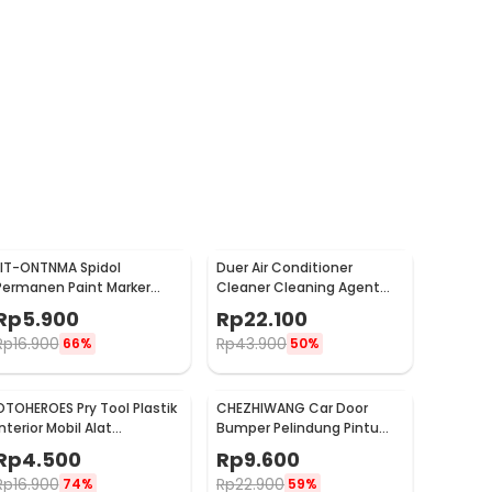
LIT-ONTNMA Spidol
Duer Air Conditioner
Permanen Paint Marker
Cleaner Cleaning Agent
Drawing Painting Oil Base -
Pembersih AC Rumah
Rp
5.900
Rp
22.100
MP-01
500ml - QUY1640
Rp
16.900
Rp
43.900
66%
50%
OTOHEROES Pry Tool Plastik
CHEZHIWANG Car Door
Interior Mobil Alat
Bumper Pelindung Pintu
Pengungkit Set 4 PCS -
Mobil Anti Gores 8 PCS -
Rp
4.500
Rp
9.600
AA16
HT-001
Rp
16.900
Rp
22.900
74%
59%