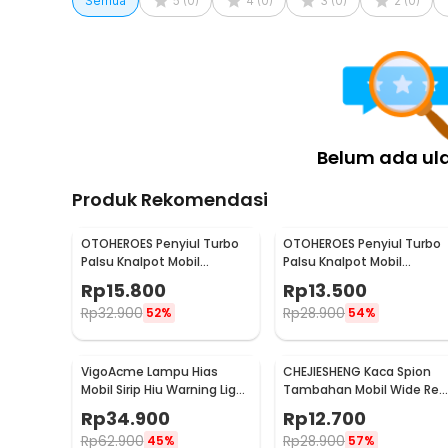
Semua
5
(
0
)
4
(
0
)
3
(
0
)
2
(
0
)
Belum ada ul
Produk Rekomendasi
OTOHEROES Penyiul Turbo
OTOHEROES Penyiul Turbo
Palsu Knalpot Mobil
Palsu Knalpot Mobil
Whistler 1000-2400cc L -
Whistler 1000-1800cc M 1.6
Rp
15.800
Rp
13.500
TUR007
2.0 - TUR007
Rp
32.900
Rp
28.900
52%
54%
VigoAcme Lampu Hias
CHEJIESHENG Kaca Spion
Mobil Sirip Hiu Warning Light
Tambahan Mobil Wide Rea
Solar Energy 8 LED - FZWJSD
View Anti Blind Spot - SY-
Rp
34.900
Rp
12.700
080
Rp
62.900
Rp
28.900
45%
57%