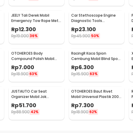
JEELY Tali Derek Mobil
Car Stethoscope Engine
Emergency Tow Rope Metal
Diagnostic Tools
Buckle U-Type 2.7M - JL30
Stetoskop Mesin Mobil -
Rp
12.300
Rp
23.100
W80582
Rp
19.000
Rp
45.900
36%
50%
OTOHEROES Body
RacingR Kaca Spion
Compound Polish Mobil
Cembung Mobil Blind Spot
Penghilang Goresan 15g
Wide Angle 50mm 2 Pcs -
Rp
7.000
Rp
6.300
with Spons - YYC-508
J0027
Rp
18.900
Rp
16.900
63%
63%
JUSTAUTO Car Seat
OTOHEROES Baut Rivet
Organizer Mobil Jok
Mobil Universal Plastik 200
Belakang Gantungan
PCS - PE02
Rp
51.700
Rp
7.300
Barang Tisu - Z-354
Rp
88.900
Rp
18.900
42%
62%