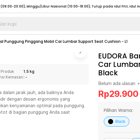
lat Kopi
umat (07:00 - 20:00), Sabtu - Minggu (08:00 - 20:00), Tutup pada Idul Fitri
Sele
l Punggung Pinggang Mobil Car Lumbar Support Seat Cushion - L1
:00 - 20:00), Sabtu - Minggu/ Libur Nasional (08:00 - 17:00)
Selengkapnya
:00 - 20:00), Sabtu - Minggu/ Libur Nasional (08:00 - 17:00)
EUDORA Ban
Selengkapnya
Car Lumbar 
 (09:00-20:00), Minggu/Libur Nasional (12:00-20:00), Tutup pada Idul Fitri
Sele
Black
 Produk
1.5 kg
 (09:00-20:00), Minggu/Libur Nasional (12:00-20:00), Tutup pada Idul Fitri
Sele
nsi Kemasan
: -
Belum ada ulasan
•
Rp
29.900
 dalam jarak jauh, ada baiknya Anda
adir dengan desain ergonomis yang
kan kenyamanan optimal pada punggung.
umat (07:00 - 20:00), Sabtu - Minggu (08:00 - 20:00), Tutup pada Idul Fitri
Sele
Pilihan Warna:
otot di bagian punggung Anda saat
:00 - 20:00), Sabtu - Minggu/ Libur Nasional (08:00 - 17:00)
Selengkapnya
Black
:00 - 20:00), Sabtu - Minggu/ Libur Nasional (08:00 - 17:00)
Selengkapnya