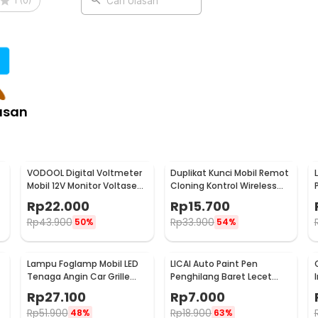
1
(
0
)
Cari Ulasan
asan
VODOOL Digital Voltmeter
Duplikat Kunci Mobil Remot
Mobil 12V Monitor Voltase
Cloning Kontrol Wireless
-
Baterai LED Display - QY836
433.92MHz 1 PCS - WE32
Rp
22.000
Rp
15.700
Rp
43.900
Rp
33.900
50%
54%
Lampu Foglamp Mobil LED
LICAI Auto Paint Pen
r
Tenaga Angin Car Grille
Penghilang Baret Lecet
Light Wind Power 2 PCS -
Mobil Scratch Removal 12ml
Rp
27.100
Rp
7.000
XY044
Rp
51.900
Rp
18.900
48%
63%