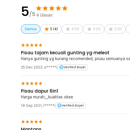
5
/5
4
Ulasan
Semua
5
(
4
)
4
(
0
)
3
(
0
)
2
(
0
)
Pisau tajam kecuali gunting yg meleot
Hanya gunting yg kurang recomended, pisau semuanya sa
25 Dec 2023
,
a*****i
Verified Buyer
Pisau dapur 6in1
Harga murah,,,kualitas okee
18 Sep 2021
,
i*****i
Verified Buyer
Mantaps.