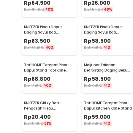
Rp
64.900
Rp
26.000
Rp
106.900
Rp
49.900
40%
48%
KNIFEZER Pisau Dapur
KNIFEZER Pisau Dapur
Daging Sayur Roti
Daging Sayur Roti
Damascus Pattern
Damascus Pattern
Rp
63.500
Rp
58.500
Stainless 7 Inch Santoku
Stainless 7 Inch Cleaver
Rp
104.900
Rp
98.900
40%
41%
Knife
Knife
TaffHOME Tempat Pisau
Meijuner Talenan
Dapur Stand Tool Knife
Defrosting Daging Beku
Holder - DJ-012
Meat Fast Thawing Board
Rp
68.800
Rp
58.500
Size L - H-748
Rp
112.900
Rp
98.900
40%
41%
KNIFEZER Glitzy Batu
TaffHOME Tempat Pisau
Pengasah Pisau
Dapur Kitchen Knife Stand
Whetstone Knife
Holder Stainless Steel -
Rp
20.400
Rp
59.000
Sharpener 1000/3000 -
SUS430
Rp
40.900
Rp
98.900
51%
41%
Wkss-02