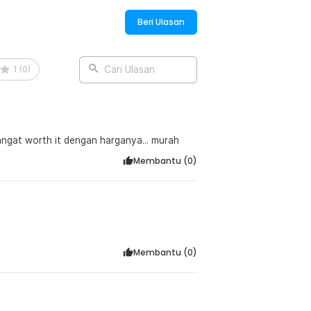
Beri Ulasan
1
(
0
)
Cari Ulasan
ngat worth it dengan harganya... murah
Membantu (
0
)
Membantu (
0
)