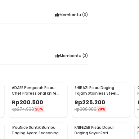
Membantu (
0
)
Membantu (
3
)
ADAEE Pengasah Pisau
SHIBAZI Pisau Daging
Chef Professional Knife
Tajam Stainless Steel
-
Whetstone Grinder
4CR13 29cm Cleaver Knife -
Rp
200.500
Rp
225.200
S601
Rp
274.900
Rp
308.900
28%
28%
IYouNice Suntik Bumbu
KNIFEZER Pisau Dapur
Daging Ayam Seasoning
Daging Sayur Roti
1
Injector 3 Needles 2OZ -
Damascus Pattern