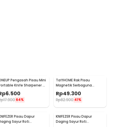
ONEUP Pengasah Pisau Mini
TaffHOME Rak Pisau
Portable Knife Sharpener -
Magnetik Serbaguna
MDQ001
Stainless Steel 30cm -
Rp
6.500
Rp
49.300
SUS304
Rp
17.900
Rp
82.900
64%
41%
KNIFEZER Pisau Dapur
KNIFEZER Pisau Dapur
Daging Sayur Roti
Daging Sayur Roti
Damascus Pattern
Damascus Pattern