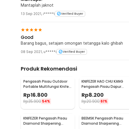
Mantaplah jaknot
13 Sep 2021
,
i*****i
Verified Buyer
Good
Barang bagus, setajam omongan tetangga kalo ghibah
08 Sep 2021
,
u*****i
Verified Buyer
Produk Rekomendasi
Pengasah Pisau Outdoor
KNIFEZER HAO CHU KANG
Portable Multifungsi Knife
Pengasah Pisau Dapur
Sharpener - Y88
Knife Sharpener 3 Slot - RS
Rp
16.800
Rp
8.200
168
Rp
35.900
Rp
20.900
54%
61%
KNIFEZER Pengasah Pisau
BEEMSK Pengasah Pisau
Diamond Sharpening
Diamond Sharpening
Wetstone 4 Stages - MY311
Wetstone 3 Stages - BM30