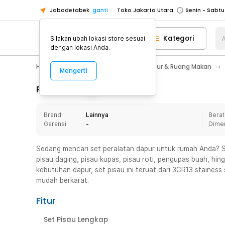
Jabodetabek
ganti
Toko Jakarta Utara
Toko Tangerang
Kategori
A
Silakan ubah lokasi store sesuai
Toko Cikupa
dengan lokasi Anda.
Pick n Go Jakarta Barat
Senin - J
Home Appliance
Perlengkapan Dapur & Ruang Makan
Mengerti
Pick n Go Bekasi
Senin - Jumat (08
Pick n Go Depok
Senin - Jumat (08
Rincian Produk
Toko Jakarta Pusat
Senin - Sabtu
Brand
Lainnya
Berat
Toko Jakarta Barat
Senin - Sabtu
Garansi
-
Dime
Toko Jakarta Utara
Toko Tangerang
Sedang mencari set peralatan dapur untuk rumah Anda? Se
pisau daging, pisau kupas, pisau roti, pengupas buah, hin
Toko Cikupa
kebutuhan dapur, set pisau ini teruat dari 3CR13 stainess
Pick n Go Jakarta Barat
Senin - J
mudah berkarat.
Pick n Go Bekasi
Senin - Jumat (08
Fitur
Pick n Go Depok
Senin - Jumat (08
Set Pisau Lengkap