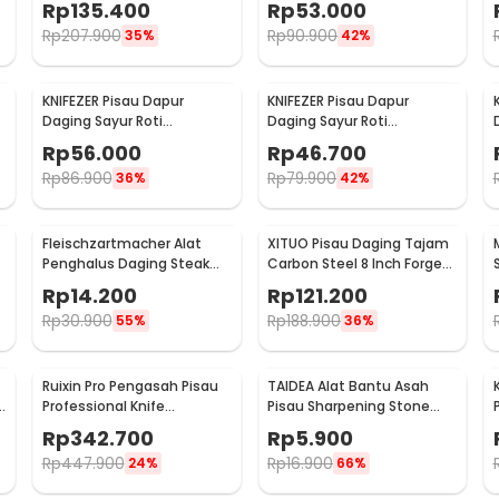
Rp
135.400
Rp
53.000
IY1819
Stainless 8 Inch Chef Knife
Rp
207.900
Rp
90.900
35%
42%
KNIFEZER Pisau Dapur
KNIFEZER Pisau Dapur
Daging Sayur Roti
Daging Sayur Roti
Damascus Pattern
Damascus Pattern
Rp
56.000
Rp
46.700
Stainless 6 Inch Boning
Stainless 5 Inch Santoku
Rp
86.900
Rp
79.900
36%
42%
Knife
Knife
Fleischzartmacher Alat
XITUO Pisau Daging Tajam
Penghalus Daging Steak
Carbon Steel 8 Inch Forged
Tenderizer Beef Needle -
Cleaver Knife - LZJ-9
Rp
14.200
Rp
121.200
SKP245
Rp
30.900
Rp
188.900
55%
36%
Ruixin Pro Pengasah Pisau
TAIDEA Alat Bantu Asah
Professional Knife
Pisau Sharpening Stone
Sharpener - RX-008
Angle Guide - TG1091
Rp
342.700
Rp
5.900
Rp
447.900
Rp
16.900
24%
66%