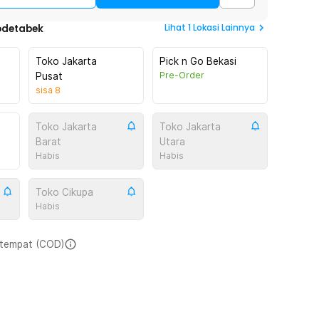
Lihat
1
Lokasi Lainnya
odetabek
Toko Jakarta
Pick n Go Bekasi
Pre-Order
Pusat
sisa
8
Toko Jakarta
Toko Jakarta
Barat
Utara
Habis
Habis
Toko Cikupa
Habis
i tempat (COD)