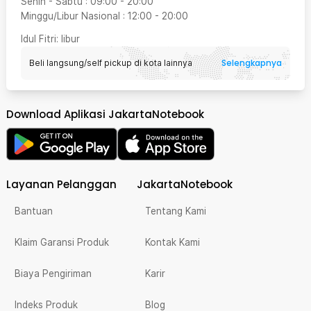
Senin - Sabtu
:
09:00
-
20:00
Minggu/Libur Nasional
:
12:00
-
20:00
Idul Fitri
: libur
Selengkapnya
Beli langsung/self pickup di kota lainnya
Download Aplikasi JakartaNotebook
Layanan Pelanggan
JakartaNotebook
Bantuan
Tentang Kami
Klaim Garansi Produk
Kontak Kami
Biaya Pengiriman
Karir
Indeks Produk
Blog