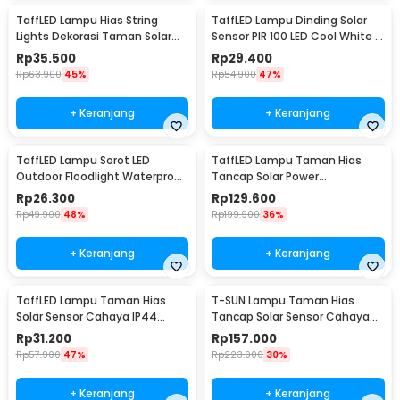
TaffLED Lampu Hias String
TaffLED Lampu Dinding Solar
Lights Dekorasi Taman Solar
Sensor PIR 100 LED Cool White -
12M 100LED - S-04
BK-100
Rp
35.500
Rp
29.400
Rp
63.900
45%
Rp
54.900
47%
+ Keranjang
+ Keranjang
TaffLED Lampu Sorot LED
TaffLED Lampu Taman Hias
Outdoor Floodlight Waterproof
Tancap Solar Power
Cool White 50W - A8
Waterproof 10 LED 2835 - TS-
Rp
26.300
Rp
129.600
G2202
Rp
49.900
48%
Rp
199.900
36%
+ Keranjang
+ Keranjang
TaffLED Lampu Taman Hias
T-SUN Lampu Taman Hias
Solar Sensor Cahaya IP44
Tancap Solar Sensor Cahaya
Warm White 4 PCS - L20
IP65 Warm White 3W - TS-
Rp
31.200
Rp
157.000
G0902
Rp
57.900
47%
Rp
223.900
30%
+ Keranjang
+ Keranjang