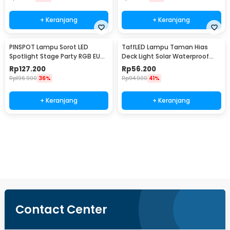
+ Keranjang
+ Keranjang
PINSPOT Lampu Sorot LED
TaffLED Lampu Taman Hias
Spotlight Stage Party RGB EU
Deck Light Solar Waterproof
Plug 240V 10W - WRGB
Warm White 8 PCS - L20
Rp
127.200
Rp
56.200
Rp
196.900
36%
Rp
94.900
41%
+ Keranjang
+ Keranjang
Beli Sekarang
Contact Center