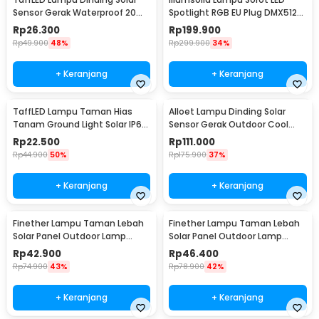
Sensor Gerak Waterproof 20
Spotlight RGB EU Plug DMX512
LED Cool White - L20
240V 30W - YS-P01
Rp
26.300
Rp
199.900
Rp
49.900
48%
Rp
299.900
34%
+ Keranjang
+ Keranjang
TaffLED Lampu Taman Hias
Alloet Lampu Dinding Solar
Tanam Ground Light Solar IP65
Sensor Gerak Outdoor Cool
8 LED - CL-022
White 50 LED - LE66
Rp
22.500
Rp
111.000
Rp
44.900
50%
Rp
175.900
37%
+ Keranjang
+ Keranjang
Finether Lampu Taman Lebah
Finether Lampu Taman Lebah
Solar Panel Outdoor Lamp
Solar Panel Outdoor Lamp
Waterproof IP65 30 LED - BE306
Waterproof IP65 50 LED - BE306
Rp
42.900
Rp
46.400
Rp
74.900
43%
Rp
78.900
42%
+ Keranjang
+ Keranjang