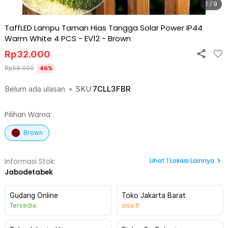
1 / 9
TaffLED Lampu Taman Hias Tangga Solar Power IP44
Warm White 4 PCS - EV12
-
Brown
Rp
32.000
Rp
58.900
46
%
Belum ada ulasan
•
SKU
7CLL3FBR
Pilihan Warna:
Brown
Lihat
1
Lokasi Lainnya
Informasi Stok:
Jabodetabek
Gudang Online
Toko Jakarta Barat
Tersedia
sisa
6