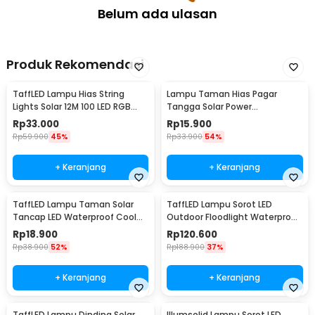
Belum ada ulasan
Produk Rekomendasi
TaffLED Lampu Hias String
Lampu Taman Hias Pagar
Lights Solar 12M 100 LED RGB
Tangga Solar Power
Waterproof - YY-3210
Waterproof Cool White - HBT-
Rp
33.000
Rp
15.900
1501
Rp
59.900
45%
Rp
33.900
54%
+ Keranjang
+ Keranjang
TaffLED Lampu Taman Solar
TaffLED Lampu Sorot LED
Tancap LED Waterproof Cool
Outdoor Floodlight Waterproof
White 6000K - YF-922
Cool White 30W - W804
Rp
18.900
Rp
120.600
Rp
38.900
52%
Rp
188.900
37%
+ Keranjang
+ Keranjang
TaffLED Lampu Dinding Solar
Illumsolid Lampu Sorot LED