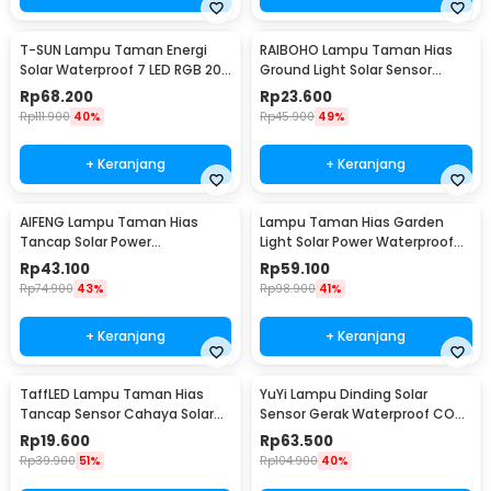
T-SUN Lampu Taman Energi
RAIBOHO Lampu Taman Hias
Solar Waterproof 7 LED RGB 200
Ground Light Solar Sensor
Lumens 1.6W - TS-G0102
Waterproof 12/20LED - RB20
Rp
68.200
Rp
23.600
Rp
111.900
40%
Rp
45.900
49%
+ Keranjang
+ Keranjang
AIFENG Lampu Taman Hias
Lampu Taman Hias Garden
Tancap Solar Power
Light Solar Power Waterproof
Waterproof Cool White -
Cool White - EM375
Rp
43.100
Rp
59.100
EM320
Rp
74.900
43%
Rp
98.900
41%
+ Keranjang
+ Keranjang
TaffLED Lampu Taman Hias
YuYi Lampu Dinding Solar
Tancap Sensor Cahaya Solar
Sensor Gerak Waterproof COB
Power Waterproof - EM300
100LED Cool White - SMT-F100
Rp
19.600
Rp
63.500
Rp
39.900
51%
Rp
104.900
40%