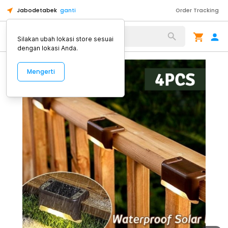
Jabodetabek
ganti
Order Tracking
Alat Kopi
Silakan ubah lokasi store sesuai
dengan lokasi Anda.
Mengerti