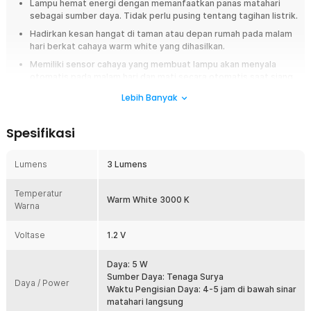
Lampu hemat energi dengan memanfaatkan panas matahari
sebagai sumber daya. Tidak perlu pusing tentang tagihan listrik.
Hadirkan kesan hangat di taman atau depan rumah pada malam
hari berkat cahaya warm white yang dihasilkan.
Memiliki sensor cahaya yang membuat lampu akan menyala
otomatis pada malam hari dan mati secara otomatis saat siang
hari.
Lebih Banyak
Tidak perlu khawatir tentang hujan karena lampu sudah
dilengkapi dengan perlindungan waterproof IP44, membuatnya
Spesifikasi
tahan terhadap paparan air hujan.
Overview
Lumens
3 Lumens
Jangan biarkan area taman, tangga, atau pagar rumah Anda terasa sepi
dan membosankan. Segera pasang lampu taman hias solar dari TaffLED
Temperatur
Warm White 3000 K
yang memiliki desain minimalis ini. Tak perlu sambungan listrik untuk
Warna
membuat lampu memancarkan cahaya warm white, lampu LED ini mampu
menghimpun daya dari cahaya matahari di siang hari. Solusi dekorasi
Voltase
1.2 V
penerangan outdoor yang hemat biaya dan tahan cuaca.
Daya: 5 W
Fitur
Sumber Daya: Tenaga Surya
Daya / Power
Waktu Pengisian Daya: 4-5 jam di bawah sinar
Lebih Hemat Biaya
matahari langsung
Anda tak perlu menggunakan daya PLN karena panel surya di