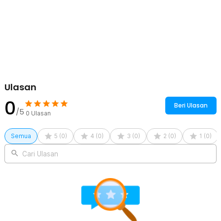
siang hari
Kelengkapan Produk
Rincian yang Anda dapatkan untuk pembelian produk ini:
4 x TaffLED Lampu Taman Hias Tangga Solar Power IP44 Warm
White 4 PCS - EV12
4 x Perekat
8 x Baut dan Fisher
Ulasan
0
Beri Ulasan
/5
0
Ulasan
Semua
5
(
0
)
4
(
0
)
3
(
0
)
2
(
0
)
1
(
0
)
Cari Ulasan