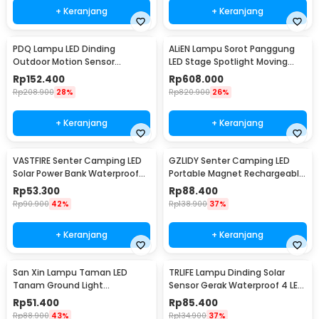
+ Keranjang
+ Keranjang
PDQ Lampu LED Dinding
ALiEN Lampu Sorot Panggung
Outdoor Motion Sensor
LED Stage Spotlight Moving
Waterproof Cool White 15W
Head RGB 10W - DM512
Rp
152.400
Rp
608.000
Inner Light - 3120
Rp
208.900
28%
Rp
820.900
26%
+ Keranjang
+ Keranjang
VASTFIRE Senter Camping LED
GZLIDY Senter Camping LED
Solar Power Bank Waterproof
Portable Magnet Rechargeable
IP65 - YD-878A
2000 Lumens Big - W599A
Rp
53.300
Rp
88.400
Rp
90.900
42%
Rp
138.900
37%
+ Keranjang
+ Keranjang
San Xin Lampu Taman LED
TRLIFE Lampu Dinding Solar
Tanam Ground Light
Sensor Gerak Waterproof 4 LED
Waterproof 3W Warm White -
Cool White 4W - K7004
Rp
51.400
Rp
85.400
SX120
Rp
88.900
43%
Rp
134.900
37%