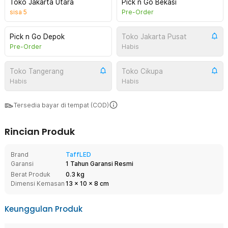
Toko Jakarta Utara
Pick n Go Bekasi
sisa
5
Pre-Order
Pick n Go Depok
Toko Jakarta Pusat
Pre-Order
Habis
Toko Tangerang
Toko Cikupa
Habis
Habis
Tersedia bayar di tempat (COD)
Rincian Produk
Brand
TaffLED
Garansi
1 Tahun Garansi Resmi
Berat Produk
0.3 kg
Dimensi Kemasan
13
x
10
x
8
cm
Keunggulan Produk