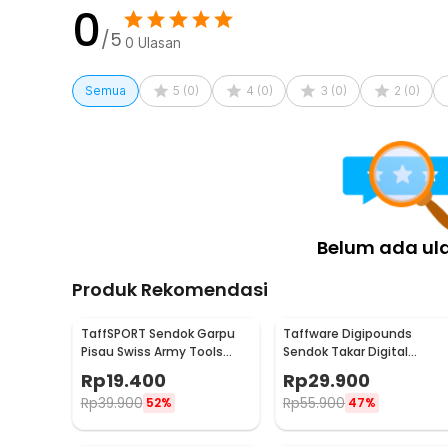
eksklusif pada penyajian makanan. Kombinasi fungsi da
0
makan ini berbeda dari set alat makan biasa.
/5
0
Ulasan
Kelengkapan Produk
Semua
5
(
0
)
4
(
0
)
3
(
0
)
2
(
0
)
Rincian yang Anda dapatkan untuk pembelian produk ini
3 x Garpu
3 x Sendok
1 x Wadah Angsa
Belum ada ul
Produk Rekomendasi
TaffSPORT Sendok Garpu
Taffware Digipounds
Pisau Swiss Army Tools
Sendok Takar Digital
Knife EDC 6in1 - A007
Measuring Spoon 500g 0.1
Rp
19.400
Rp
29.900
- HM10
Rp
39.900
Rp
55.900
52%
47%