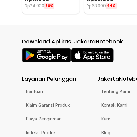
8 PCS - EA02300
Rp
24.900
Rp
68.900
56%
44%
Download Aplikasi JakartaNotebook
Layanan Pelanggan
JakartaNoteb
Bantuan
Tentang Kami
Klaim Garansi Produk
Kontak Kami
Biaya Pengiriman
Karir
Indeks Produk
Blog