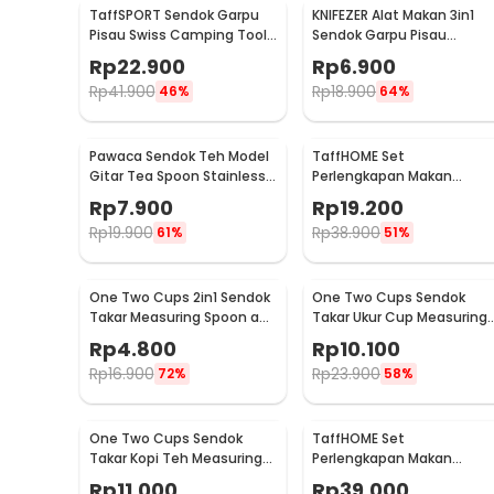
TaffSPORT Sendok Garpu
KNIFEZER Alat Makan 3in1
Pisau Swiss Camping Tools
Sendok Garpu Pisau
Pocket Knife EDC 5in1 -
Stainless Travel 20cm -
Rp
22.900
Rp
6.900
A008
HG1514
Rp
41.900
Rp
18.900
46%
64%
Pawaca Sendok Teh Model
TaffHOME Set
Gitar Tea Spoon Stainless
Perlengkapan Makan
Steel 304 12cm - RR-09
Sendok Garpu Bahan
Rp
7.900
Rp
19.200
Bambu Cutlery Set -
Rp
19.900
Rp
38.900
61%
51%
EA02510
One Two Cups 2in1 Sendok
One Two Cups Sendok
Takar Measuring Spoon and
Takar Ukur Cup Measuring
Coffee Tamper - G1120
Spoon 10 PCS - 16799
Rp
4.800
Rp
10.100
Rp
16.900
Rp
23.900
72%
58%
One Two Cups Sendok
TaffHOME Set
Takar Kopi Teh Measuring
Perlengkapan Makan
Spoon with Clip - G166
Sendok Garpu Pisau Sumpi
Rp
11.000
Rp
39.000