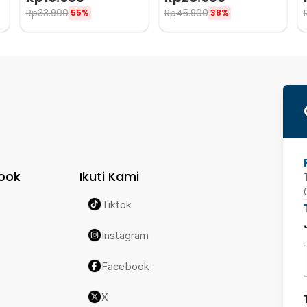
Pouch Cutlery Set - T1
Pouch - T5
Rp
33.900
Rp
45.900
55%
38%
ook
Ikuti Kami
Tiktok
Instagram
Facebook
X