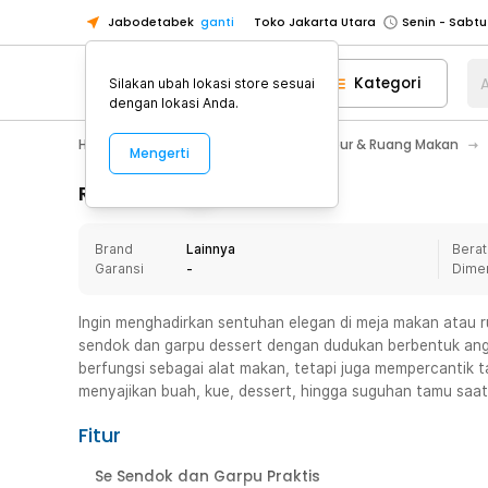
Jabodetabek
ganti
Toko Jakarta Utara
Toko Tangerang
Kategori
A
Silakan ubah lokasi store sesuai
Toko Cikupa
dengan lokasi Anda.
Pick n Go Jakarta Barat
Senin - J
Home Appliance
Perlengkapan Dapur & Ruang Makan
Mengerti
Pick n Go Bekasi
Senin - Jumat (08
Pick n Go Depok
Senin - Jumat (08
Rincian Produk
Toko Jakarta Pusat
Senin - Sabtu
Brand
Lainnya
Berat
Toko Jakarta Barat
Senin - Sabtu
Garansi
-
Dime
Toko Jakarta Utara
Toko Tangerang
Ingin menghadirkan sentuhan elegan di meja makan atau
sendok dan garpu dessert dengan dudukan berbentuk angs
Toko Cikupa
berfungsi sebagai alat makan, tetapi juga mempercantik 
Pick n Go Jakarta Barat
Senin - J
menyajikan buah, kue, dessert, hingga suguhan tamu saat 
Pick n Go Bekasi
Senin - Jumat (08
Fitur
Pick n Go Depok
Senin - Jumat (08
Se Sendok dan Garpu Praktis