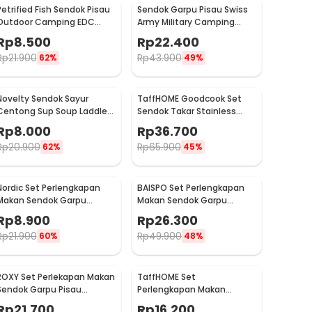
Petrified Fish Sendok Pisau
Sendok Garpu Pisau Swiss
Outdoor Camping EDC
Army Military Camping
Tools - LX709
Pocket Knife EDC 4 in 1 -
Rp
8.500
Rp
22.400
A011
Rp
21.900
Rp
43.900
62%
49%
Novelty Sendok Sayur
TaffHOME Goodcook Set
Centong Sup Soup Laddle
Sendok Takar Stainless
Wooden Spoon - RR-20
Measuring Spoon 8 PCS -
Rp
8.000
Rp
36.700
167
Rp
20.900
Rp
65.900
62%
45%
Nordic Set Perlengkapan
BAISPO Set Perlengkapan
Makan Sendok Garpu
Makan Sendok Garpu
Stainless Steel Cutlery Set
Sumpit Bambu Cutlery Set
Rp
8.900
Rp
26.300
- XS-B014
Winding - EA025
Rp
21.900
Rp
49.900
60%
48%
ROXY Set Perlekapan Makan
TaffHOME Set
Sendok Garpu Pisau
Perlengkapan Makan
Western Cutlery Set 4 PCS
Sendok Garpu Sumpit
Rp
21.700
Rp
16.200