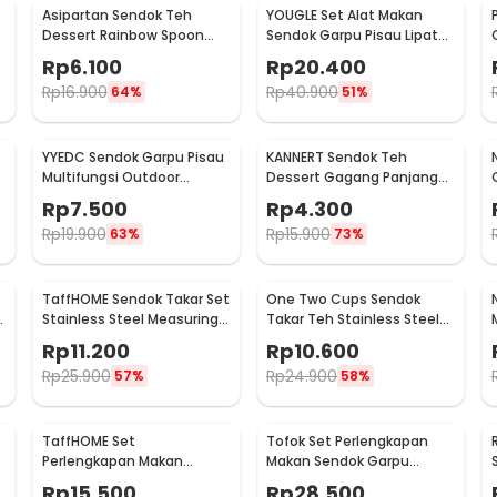
Asipartan Sendok Teh
YOUGLE Set Alat Makan
Dessert Rainbow Spoon
Sendok Garpu Pisau Lipat
Stainless Steel Bulat - A014
Cutlery Set 3 PCS - A009
Rp
6.100
Rp
20.400
Rp
16.900
Rp
40.900
64%
51%
YYEDC Sendok Garpu Pisau
KANNERT Sendok Teh
Multifungsi Outdoor
Dessert Gagang Panjang
Camping Spork EDC Tools -
Long Spoon Stainless Steel
Rp
7.500
Rp
4.300
LX708
- RR-11
Rp
19.900
Rp
15.900
63%
73%
TaffHOME Sendok Takar Set
One Two Cups Sendok
Stainless Steel Measuring
Takar Teh Stainless Steel
Spoon 5 PCS - S300
Measuring Spoon 5 PCS -
Rp
11.200
Rp
10.600
S301
Rp
25.900
Rp
24.900
57%
58%
TaffHOME Set
Tofok Set Perlengkapan
Perlengkapan Makan
Makan Sendok Garpu
t
Sendok Garpu Sumpit
Sumpit Sedotan dengan
Rp
15.500
Rp
28.500