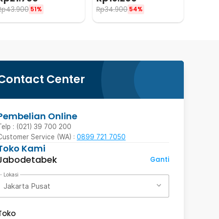
- C24
Sedotan with Pouch - T10
Rp
43.900
Rp
34.900
51%
54%
Contact Center
Pembelian Online
Telp : (021) 39 700 200
Customer Service (WA) :
0899 721 7050
Toko Kami
Jabodetabek
Ganti
Lokasi
Jakarta Pusat
Toko