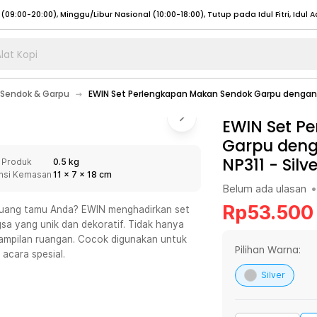
lat Kopi
umat (07:00 - 20:00), Sabtu - Minggu (08:00 - 20:00), Tutup pada Idul Fitri
Sele
Sendok & Garpu
EWIN Set Perlengkapan Makan Sendok Garpu dengan 
:00 - 20:00), Sabtu - Minggu/ Libur Nasional (08:00 - 17:00)
Selengkapnya
:00 - 20:00), Sabtu - Minggu/ Libur Nasional (08:00 - 17:00)
EWIN Set P
Selengkapnya
Garpu deng
 (09:00-20:00), Minggu/Libur Nasional (12:00-20:00), Tutup pada Idul Fitri
Sele
NP311
-
Silv
 Produk
0.5 kg
 (09:00-20:00), Minggu/Libur Nasional (12:00-20:00), Tutup pada Idul Fitri
Sele
nsi Kemasan
11
x
7
x
18
cm
Belum ada ulasan
•
Rp
53.500
 ruang tamu Anda? EWIN menghadirkan set
a yang unik dan dekoratif. Tidak hanya
tampilan ruangan. Cocok digunakan untuk
umat (07:00 - 20:00), Sabtu - Minggu (08:00 - 20:00), Tutup pada Idul Fitri
Sele
Pilihan Warna:
acara spesial.
:00 - 20:00), Sabtu - Minggu/ Libur Nasional (08:00 - 17:00)
Selengkapnya
Silver
:00 - 20:00), Sabtu - Minggu/ Libur Nasional (08:00 - 17:00)
Selengkapnya