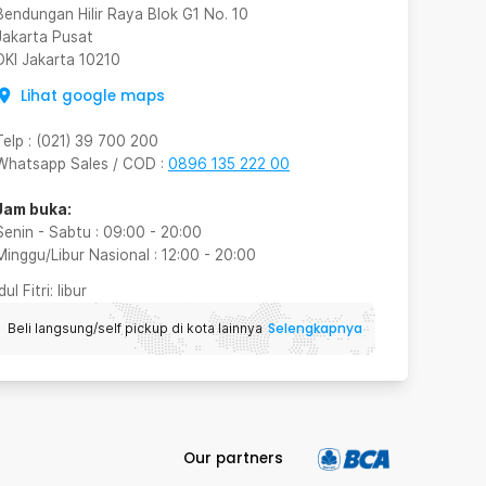
Bendungan Hilir Raya Blok G1 No. 10
Jakarta Pusat
DKI Jakarta
10210
Lihat google maps
Telp
:
(021) 39 700 200
Whatsapp Sales / COD
:
0896 135 222 00
Jam buka:
Senin - Sabtu
:
09:00
-
20:00
Minggu/Libur Nasional
:
12:00
-
20:00
Idul Fitri
: libur
Selengkapnya
Beli langsung/self pickup di kota lainnya
Our partners