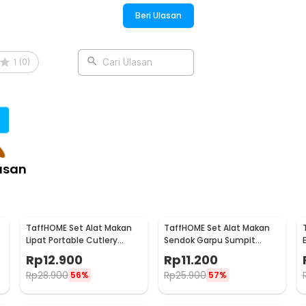
n estetika menjadikan set perlengkapan
Beri Ulasan
1
(
0
)
Cari Ulasan
:
asan
TaffHOME Set Alat Makan
TaffHOME Set Alat Makan
Lipat Portable Cutlery
Sendok Garpu Sumpit
g
Stainless Steel 410 - AOTU
Cutlery with Pouch -
Rp
12.900
Rp
11.200
CJ0091
Rp
28.900
Rp
25.900
56%
57%