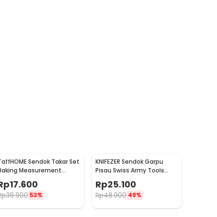
TaffHOME Sendok Takar Set
KNIFEZER Sendok Garpu
Baking Measurement
Pisau Swiss Army Tools
Spoon 0.62-15ml 6 PCS -
Knife EDC - A010
Rp
17.600
Rp
25.100
16752
Rp
36.900
Rp
48.900
53%
49%