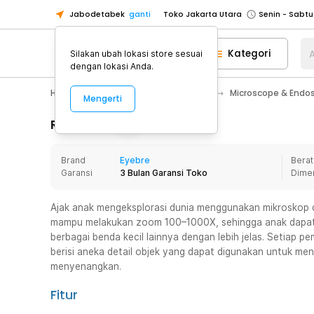
Jabodetabek
ganti
Toko Jakarta Utara
Toko Tangerang
Kategori
A
Silakan ubah lokasi store sesuai
Toko Cikupa
dengan lokasi Anda.
Pick n Go Jakarta Barat
Senin - J
Home Appliance
Alat Tulis Kantor
Microscope & Endo
Mengerti
Pick n Go Bekasi
Senin - Jumat (08
Pick n Go Depok
Senin - Jumat (08
Rincian Produk
Toko Jakarta Pusat
Senin - Sabtu
Brand
Eyebre
Berat
Toko Jakarta Barat
Senin - Sabtu
Garansi
3 Bulan Garansi Toko
Dime
Toko Jakarta Utara
Toko Tangerang
Ajak anak mengeksplorasi dunia menggunakan mikroskop dig
mampu melakukan zoom 100–1000X, sehingga anak dapat 
Toko Cikupa
berbagai benda kecil lainnya dengan lebih jelas. Setiap pe
Pick n Go Jakarta Barat
Senin - J
berisi aneka detail objek yang dapat digunakan untuk m
menyenangkan.
Pick n Go Bekasi
Senin - Jumat (08
Pick n Go Depok
Senin - Jumat (08
Fitur