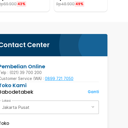
Rp
69.900
Rp
48.900
43%
49%
Contact Center
Pembelian Online
Telp : (021) 39 700 200
Customer Service (WA) :
0899 721 7050
Toko Kami
Jabodetabek
Ganti
Lokasi
Jakarta Pusat
Toko