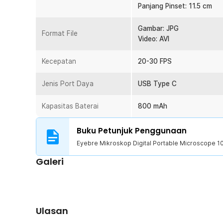
sebagai media belajar untuk mengenalkan anak pada ane
Panjang Pinset: 11.5 cm
Kelengkapan Produk
Gambar: JPG
Format File
Video: AVI
Rincian yang Anda dapatkan untuk pembelian produk ini
1 x Eyebre Mikroskop Digital Portable Microscope 1
Kecepatan
20-30 FPS
1 x Base Portable
2 x Botol Sample
Jenis Port Daya
USB Type C
2 x Kotak Sample
10 x Slide Sample
Kapasitas Baterai
800 mAh
1 x Plastic Rod
1 x Pinset
Buku Petunjuk Penggunaan
1 x Set Game Card
1 x Kabel USB Type C
Eyebre Mikroskop Digital Portable Microscope 1
1 x Panduan Penggunaan
Galeri
Ulasan