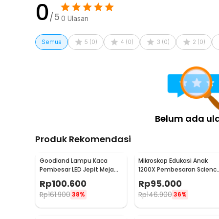
0
/5
0
Ulasan
Semua
5
(
0
)
4
(
0
)
3
(
0
)
2
(
0
)
Belum ada ul
Produk Rekomendasi
Goodland Lampu Kaca
Mikroskop Edukasi Anak
Pembesar LED Jepit Meja
1200X Pembesaran Scienc
Natural White 2X 5X -
Kit untuk Pemula - 1412X
Rp
100.600
Rp
95.000
MG15122-2B
Rp
161.900
Rp
146.900
38%
36%