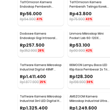
TaffOmicron Kamera
TaffOmicron Kamera
Endoskop Pembersih
Pembersih Telinga Korek
Telinga Endoscope USB 3 in
Kuping Endoscope HD USB 
Rp
56.000
Rp
43.800
1 - i96
EU-0
Rp
94.900
Rp
75.900
41%
43%
Dodosee Kamera
Linmora Mikroskop Mini
Endoskopi Gigi Intraoral
Pocket Lab 60-120X
Dental Endoscope WiFi 6
Magnification - LZ8602
Rp
257.500
Rp
53.100
LED - YC-W7
Rp
352.900
Rp
90.900
28%
42%
Taffware Kamera Mikroskop
KKMOON Lampu Baca LED
Industrial Digital 48MP
Klip Kaca Pembesar 2x Tri
1080P 130X - WR63HW
Color 12W 1200 Lumens -
Rp
1.411.400
Rp
128.300
HP-P6
Rp
1.877.900
Rp
198.900
25%
36%
Taffware Kamera Mikroskop
AMSZOOM Kamera
Industrial 3in1 LED Digital HD
Mikroskop Industrial Ultra
Lens 13MP - YZ130
HD 4K with LED Light - AZ4
Rp
1.325.400
Rp
1.249.600