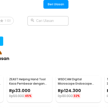
Beri Ulasan
1
(
0
)
Cari Ulasan
asan
ZEAST Helping Hand Tool
WSDCAM Digital
e
Kaca Pembesar dengan
Microscope Endoscope
Penjepit - TE-805
Camera Magnifier 500 Kali
Rp
33.000
Rp
124.300
with LED - WS500
Rp
59.900
Rp
181.900
45%
32%