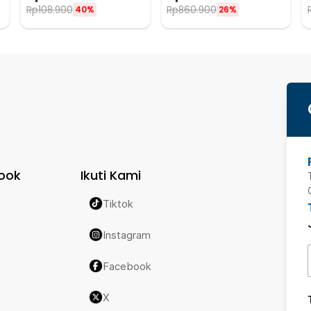
Rp
108.900
Rp
860.900
40%
26%
ook
Ikuti Kami
Tiktok
Instagram
Facebook
X