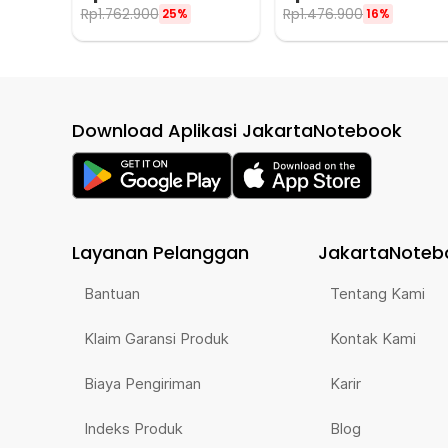
Rp
1.762.900
Rp
1.476.900
25%
16%
Download Aplikasi JakartaNotebook
Layanan Pelanggan
JakartaNoteb
Bantuan
Tentang Kami
Klaim Garansi Produk
Kontak Kami
Biaya Pengiriman
Karir
Indeks Produk
Blog