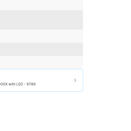
ka tekstur dan detail yang menarik.
:
000X with LED - 6789
000X with LED - 6789