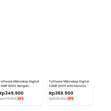
Taffware Mikroskop Digital
Taffware Mikroskop Digital
3.6MP 600X dengan
3.6MP 600X with Monitor
Monitor dan Metal Stand -
and Fleksibel Stand - G600
Rp
349.900
Rp
369.500
G600
Rp
479.900
Rp
506.900
28%
28%