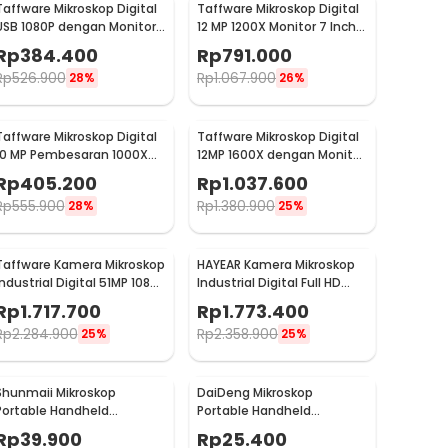
Taffware Mikroskop Digital
Taffware Mikroskop Digital
USB 1080P dengan Monitor
12 MP 1200X Monitor 7 Inch
and Stand - G1000
Stand and LED - G1200
Rp
384.400
Rp
791.000
Rp
526.900
Rp
1.067.900
28%
26%
Taffware Mikroskop Digital
Taffware Mikroskop Digital
10 MP Pembesaran 1000X
12MP 1600X dengan Monitor
5.5 Inch LED Display - G5
and Metal Stand - G1600
Rp
405.200
Rp
1.037.600
Rp
555.900
Rp
1.380.900
28%
25%
Taffware Kamera Mikroskop
HAYEAR Kamera Mikroskop
Industrial Digital 51MP 1080P
Industrial Digital Full HD
150X LED USB - MIC-213
14MP 1080P - HY60
Rp
1.717.700
Rp
1.773.400
Rp
2.284.900
Rp
2.358.900
25%
25%
Shunmaii Mikroskop
DaiDeng Mikroskop
Portable Handheld
Portable Handheld
Microscope 60-120X with
Microscope 60x with LED -
Rp
39.900
Rp
25.400
LED - SH-60
9595