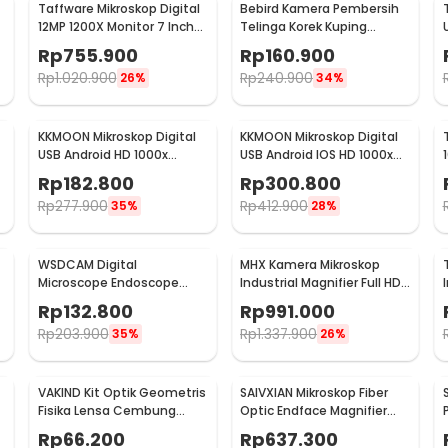
Taffware Mikroskop Digital
Bebird Kamera Pembersih
12MP 1200X Monitor 7 Inch
Telinga Korek Kuping
-
with Metal Stand - G1200
Otoskop Endoscope WiFi -
Rp
755.900
Rp
160.900
R1
Rp
1.020.900
Rp
240.900
26%
34%
KKMOON Mikroskop Digital
KKMOON Mikroskop Digital
USB Android HD 1000x
USB Android IOS HD 1000x
Magnification - AN104
Magnification - F210
Rp
182.800
Rp
300.800
Rp
277.900
Rp
412.900
35%
28%
WSDCAM Digital
MHX Kamera Mikroskop
Microscope Endoscope
Industrial Magnifier Full HD
Camera Magnifier 1600X -
48MP 2K - V8
Rp
132.800
Rp
991.000
WS1600
Rp
203.900
Rp
1.337.900
35%
26%
VAKIND Kit Optik Geometris
SAIVXIAN Mikroskop Fiber
Fisika Lensa Cembung
Optic Endface Magnifier
Cekung Kotak Laser - GX-
400x with Adapter - OL-
Rp
66.200
Rp
637.300
5002
400