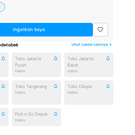
Ingatkan Saya
Lihat
Lokasi Lainnya
odetabek
Toko Jakarta
Toko Jakarta
Pusat
Barat
Habis
Habis
Toko Tangerang
Toko Cikupa
Habis
Habis
Pick n Go Depok
Habis