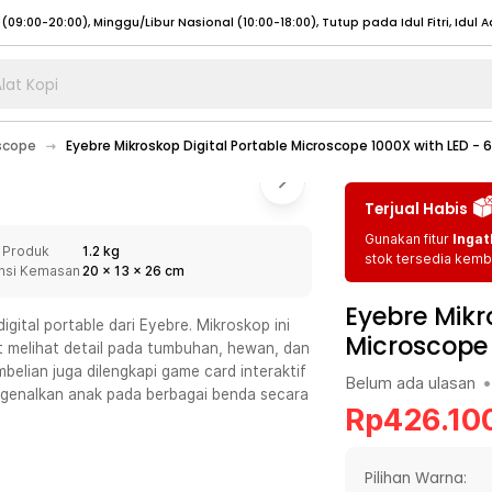
lat Kopi
umat (07:00 - 20:00), Sabtu - Minggu (08:00 - 20:00), Tutup pada Idul Fitri
Sele
scope
Eyebre Mikroskop Digital Portable Microscope 1000X with LED - 
:00 - 20:00), Sabtu - Minggu/ Libur Nasional (08:00 - 17:00)
Selengkapnya
:00 - 20:00), Sabtu - Minggu/ Libur Nasional (08:00 - 17:00)
Selengkapnya
Terjual Habis
 (09:00-20:00), Minggu/Libur Nasional (12:00-20:00), Tutup pada Idul Fitri
Sele
Gunakan fitur
Ingat
 Produk
1.2 kg
 (09:00-20:00), Minggu/Libur Nasional (12:00-20:00), Tutup pada Idul Fitri
Sele
stok tersedia kemba
nsi Kemasan
20
x
13
x
26
cm
Eyebre Mikr
ital portable dari Eyebre. Mikroskop ini
Microscope 
melihat detail pada tumbuhan, hewan, dan
mbelian juga dilengkapi game card interaktif
Belum ada ulasan
•
umat (07:00 - 20:00), Sabtu - Minggu (08:00 - 20:00), Tutup pada Idul Fitri
Sele
engenalkan anak pada berbagai benda secara
Rp
426.10
:00 - 20:00), Sabtu - Minggu/ Libur Nasional (08:00 - 17:00)
Selengkapnya
:00 - 20:00), Sabtu - Minggu/ Libur Nasional (08:00 - 17:00)
Selengkapnya
Pilihan Warna: