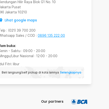
Bendungan Hilir Raya Blok G1 No. 10
Jakarta Pusat
DKI Jakarta
10210
Lihat google maps
Telp
:
(021) 39 700 200
Whatsapp Sales / COD
:
0896 135 222 00
Jam buka:
Senin - Sabtu
:
09:00
-
20:00
Minggu/Libur Nasional
:
12:00
-
20:00
Idul Fitri
: libur
Selengkapnya
Beli langsung/self pickup di kota lainnya
Our partners