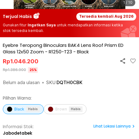
1 / 10
Terjual Habis
Tersedia kembali
Aug 2026
Gunakan fitur
Ingatkan Saya
untuk mendapatkan informasi ketika
stok tersedia kembali.
Eyebre Teropong Binoculars BAK4 Lens Roof Prism ED
Glass 12x50 Zoom - R1250-T23
-
Black
Rp
1.046.200
Rp
1.386.900
25
%
Belum ada ulasan
•
SKU
DQTH0CBK
Pilihan Warna:
Black
Brown
Habis
Habis
Lihat
Lokasi Lainnya
Informasi Stok:
Jabodetabek