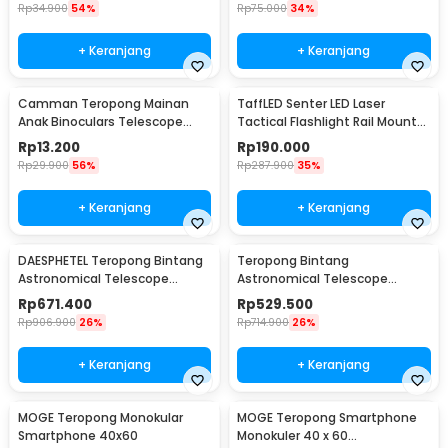
Rp
34.900
54%
Rp
75.000
34%
+ Keranjang
+ Keranjang
Camman Teropong Mainan
TaffLED Senter LED Laser
Anak Binoculars Telescope
Tactical Flashlight Rail Mount
2.5x26 - 1138
200 Lumens - JGSD
Rp
13.200
Rp
190.000
Rp
29.900
56%
Rp
287.900
35%
+ Keranjang
+ Keranjang
DAESPHETEL Teropong Bintang
Teropong Bintang
Astronomical Telescope
Astronomical Telescope
700/76mm - F70076
700/60mm - F70060
Rp
671.400
Rp
529.500
Rp
906.900
26%
Rp
714.900
26%
+ Keranjang
+ Keranjang
MOGE Teropong Monokular
MOGE Teropong Smartphone
Smartphone 40x60
Monokuler 40 x 60