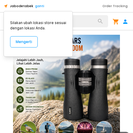
Jabodetabek
ganti
Order Tracking
Alat Kopi
Silakan ubah lokasi store sesuai
dengan lokasi Anda.
Mengerti