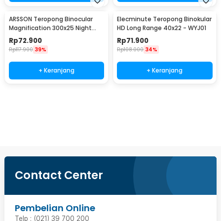
ARSSON Teropong Binocular
Elecminute Teropong Binokular
Magnification 300x25 Night
HD Long Range 40x22 - WYJ01
Vision - XB821PP
Rp
72.900
Rp
71.900
Rp
117.900
39%
Rp
108.000
34%
+ Keranjang
+ Keranjang
Ingatkan Saya
Contact Center
Pembelian Online
Telp : (021) 39 700 200