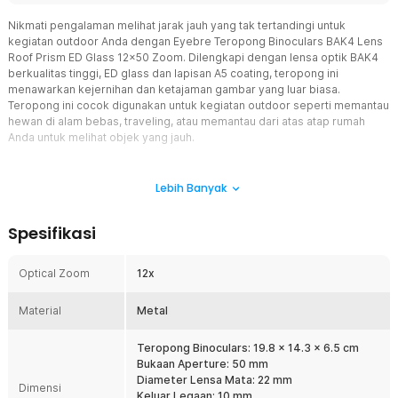
Nikmati pengalaman melihat jarak jauh yang tak tertandingi untuk
kegiatan outdoor Anda dengan Eyebre Teropong Binoculars BAK4 Lens
Roof Prism ED Glass 12x50 Zoom. Dilengkapi dengan lensa optik BAK4
berkualitas tinggi, ED glass dan lapisan A5 coating, teropong ini
menawarkan kejernihan dan ketajaman gambar yang luar biasa.
Teropong ini cocok digunakan untuk kegiatan outdoor seperti memantau
hewan di alam bebas, traveling, atau memantau dari atas atap rumah
Anda untuk melihat objek yang jauh.
Fitur
Lebih Banyak
Hasil Pengamatan Jarak Jauh Jernih
Teropong ini dibekali dengan spesifikasi lensa yang mumpuni
Spesifikasi
dengan desain teropong yang terintegrasi secara solid untuk
menghasilkan pengalaman mengamati objek jarak jauh yang
maksimal. Spesifikasi seperti lensa aperture 50 mm untuk
Optical Zoom
12x
pengumpulan cahaya, membuat Anda tetap dapat menggunakan
teropong ini bahkan dalam kondisi cahaya rendah, diameter lensa
Material
Metal
mata 22 mm untuk memberikan field of view (FOV) yang lebih luas
dan mengurangi kelelahan mata untuk penggunaan dalam waktu
lama, serta jarak legaan antara mata dengan lensa okuler berjarak
Teropong Binoculars: 19.8 x 14.3 x 6.5 cm
10 mm dan berdiameter 4 mm, jarak ini ideal untuk mengurangi
Bukaan Aperture: 50 mm
ketegangan mata serta cocok digunakan untuk Anda yang
Diameter Lensa Mata: 22 mm
Dimensi
berkacamata.
Keluar Legaan: 10 mm