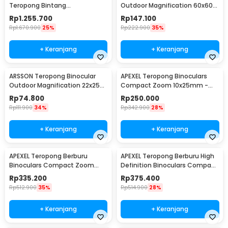
Teropong Bintang
Outdoor Magnification 60x60
Astronomical - SCTW-70
160000M - A4163
Rp
1.255.700
Rp
147.100
Rp
1.670.900
25%
Rp
222.900
35%
+ Keranjang
+ Keranjang
ARSSON Teropong Binocular
APEXEL Teropong Binoculars
Outdoor Magnification 22x25
Compact Zoom 10x25mm -
Waterproof - PMT
APL-PB10X25N
Rp
74.800
Rp
250.000
Rp
111.900
34%
Rp
342.900
28%
+ Keranjang
+ Keranjang
APEXEL Teropong Berburu
APEXEL Teropong Berburu High
Binoculars Compact Zoom
Definition Binoculars Compact
10x42mm - APL-RB10X42
Zoom 12x42 - APL-RB12X42
Rp
335.200
Rp
375.400
Rp
512.900
35%
Rp
514.900
28%
+ Keranjang
+ Keranjang