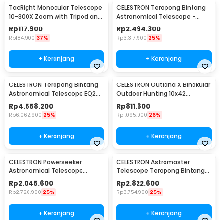
TacRight Monocular Telescope
CELESTRON Teropong Bintang
10-300X Zoom with Tripod and
Astronomical Telescope -
Clip - T-11
Deluxe 80EQ
Rp
117.900
Rp
2.494.300
Rp
184.900
37%
Rp
3.317.900
25%
+ Keranjang
+ Keranjang
CELESTRON Teropong Bintang
CELESTRON Outland X Binokular
Astronomical Telescope EQ2
Outdoor Hunting 10x42
Mount 910/90mm - Deluxe
Waterproof - 71347
Rp
4.558.200
Rp
811.600
90EQ
Rp
6.062.900
25%
Rp
1.095.900
26%
+ Keranjang
+ Keranjang
CELESTRON Powerseeker
CELESTRON Astromaster
Astronomical Telescope
Telescope Teropong Bintang
Teropong 80mm - 80EQ
Astronomical - 130EQ
Rp
2.045.600
Rp
2.822.600
Rp
2.720.900
25%
Rp
3.754.900
25%
+ Keranjang
+ Keranjang