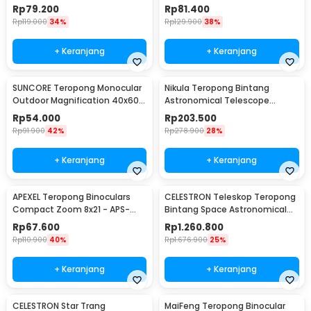
Magnification Zoom - KL1040
Rp
79.200
Rp
81.400
Rp
119.000
34%
Rp
129.900
38%
+ Keranjang
+ Keranjang
SUNCORE Teropong Monocular
Nikula Teropong Bintang
Outdoor Magnification 40x60
Astronomical Telescope
Waterproof - 1040
360/50mm 90x - F36050
Rp
54.000
Rp
203.500
Rp
91.900
42%
Rp
278.900
28%
+ Keranjang
+ Keranjang
APEXEL Teropong Binoculars
CELESTRON Teleskop Teropong
Compact Zoom 8x21 - APS-
Bintang Space Astronomical
8X21
80mm - SCTW-80
Rp
67.600
Rp
1.260.800
Rp
110.900
40%
Rp
1.676.900
25%
+ Keranjang
+ Keranjang
CELESTRON Star Trang
MaiFeng Teropong Binocular