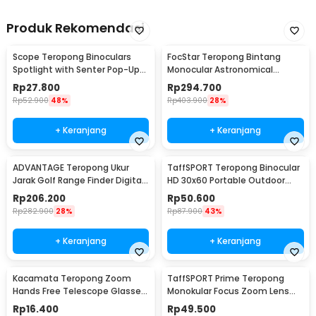
Produk Rekomendasi
Scope Teropong Binoculars
FocStar Teropong Bintang
Spotlight with Senter Pop-Up
Monocular Astronomical
Light 4x30mm - JYW-1226
Telescope 300/70mm -
Rp
27.800
Rp
294.700
F30070M
Rp
52.900
48%
Rp
403.900
28%
+ Keranjang
+ Keranjang
ADVANTAGE Teropong Ukur
TaffSPORT Teropong Binocular
Jarak Golf Range Finder Digital
HD 30x60 Portable Outdoor
7x18 - AD-964
126M/1000M
Rp
206.200
Rp
50.600
Rp
282.900
28%
Rp
87.900
43%
+ Keranjang
+ Keranjang
Kacamata Teropong Zoom
TaffSPORT Prime Teropong
Hands Free Telescope Glasses
Monokular Focus Zoom Lens
untuk Fishing - HG00117
16x52 66M/8000M - TF16
Rp
16.400
Rp
49.500