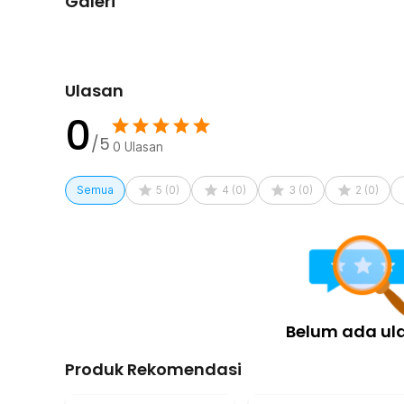
Galeri
Rincian yang Anda dapatkan untuk pembelian produk ini
1 x Eyeshine Kacamata Hitam Wanita Anti UV Outdoo
1 x Case
1 x Kain Pembersih
Ulasan
0
/5
0
Ulasan
Semua
5
(
0
)
4
(
0
)
3
(
0
)
2
(
0
)
Belum ada ul
Produk Rekomendasi