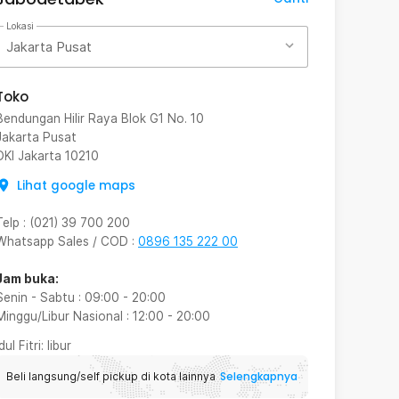
Lokasi
Jakarta Pusat
Toko
Bendungan Hilir Raya Blok G1 No. 10
Jakarta Pusat
DKI Jakarta
10210
Lihat google maps
Telp
:
(021) 39 700 200
Whatsapp Sales / COD
:
0896 135 222 00
Jam buka:
Senin - Sabtu
:
09:00
-
20:00
Minggu/Libur Nasional
:
12:00
-
20:00
Idul Fitri
: libur
Selengkapnya
Beli langsung/self pickup di kota lainnya