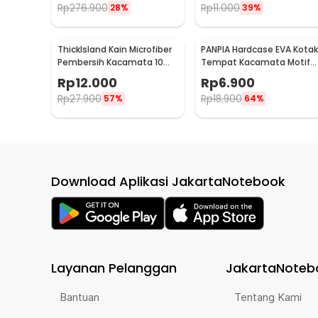
Rp
276.900
Rp
11.000
28%
39%
ThickIsland Kain Microfiber
PANPIA Hardcase EVA Kotak
Pembersih Kacamata 10
Tempat Kacamata Motif
PCS - K-20P
Mesh - JL-10029
Rp
12.000
Rp
6.900
Rp
27.900
Rp
18.900
57%
64%
Download Aplikasi JakartaNotebook
Layanan Pelanggan
JakartaNoteb
Bantuan
Tentang Kami