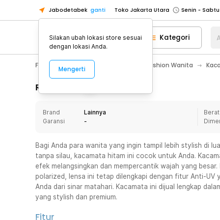
Jabodetabek
ganti
Toko Jakarta Utara
Toko Tangerang
Kategori
A
Silakan ubah lokasi store sesuai
Toko Cikupa
dengan lokasi Anda.
Pick n Go Jakarta Barat
Senin - J
Fashion, Make Up & Beauty Care
Fashion Wanita
Kac
Mengerti
Pick n Go Bekasi
Senin - Jumat (08
Pick n Go Depok
Senin - Jumat (08
Rincian Produk
Toko Jakarta Pusat
Senin - Sabtu
Brand
Lainnya
Berat
Toko Jakarta Barat
Senin - Sabtu
Garansi
-
Dime
Toko Jakarta Utara
Toko Tangerang
Bagi Anda para wanita yang ingin tampil lebih stylish di l
tanpa silau, kacamata hitam ini cocok untuk Anda. Kacam
Toko Cikupa
efek melangsingkan dan mempercantik wajah yang besar.
Pick n Go Jakarta Barat
Senin - J
polarized, lensa ini tetap dilengkapi dengan fitur Anti-U
Anda dari sinar matahari. Kacamata ini dijual lengkap dal
Pick n Go Bekasi
Senin - Jumat (08
yang stylish dan premium.
Pick n Go Depok
Senin - Jumat (08
Fitur