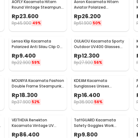
AOFLY Kacamata Hitam
Aoron Kacamata Hitam
Round Vintage Steampunk
Aviator Polarized
Sunglasses
Sunglasses UV Protection -
Rp
23.600
Rp
26.200
RB2132
Rp
45.900
Rp
51.900
49%
50%
Lensa Klip Kacamata
OULAIOU Kacamata Sporty
Polarized Anti Silau Clip On
Outdoor UV400 Glasses
UV Protection Uniseks -
Silicone Frame - 9837
Rp
9.400
Rp
12.300
Y16211
Rp
22.900
Rp
27.900
59%
56%
MOLNIYA Kacamata Fashion
KDEAM Kacamata
Double Frame Steampunk
Sunglasses Unisex
- NE60
Polarized Anti Silau
Rp
18.300
Rp
16.400
Outdoor UV200 KD156 -
Rp
37.900
Rp
36.900
52%
56%
KD156
VEITHDIA Renekton
TaffGUARD Kacamata
e
Kacamata Vintage UV
Safety Goggles Work
Polarized Sunglasses -
Laboratory Eyewear - LE979
Rp
86.400
Rp
9.800
2462