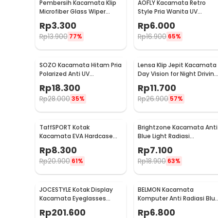
Pembersih Kacamata Klip
AOFLY Kacamata Retro
Microfiber Glass Wiper
Style Pria Wanita UV
Cleaner Multifunction -
Protection Sunglassses -
Rp
3.300
Rp
6.000
TVA45
1125
Rp
13.900
Rp
16.900
77%
65%
SOZO Kacamata Hitam Pria
Lensa Klip Jepit Kacamata
Polarized Anti UV
Day Vision for Night Driving
Sunglasses - 3403
Polarized
Rp
18.300
Rp
11.700
Rp
28.000
Rp
26.900
35%
57%
TaffSPORT Kotak
Brightzone Kacamata Anti
Kacamata EVA Hardcase
Blue Light Radiasi
Waterproof
Komputer - E27
Rp
8.300
Rp
7.100
Rp
20.900
Rp
18.900
61%
63%
JOCESTYLE Kotak Display
BELMON Kacamata
Kacamata Eyeglasses
Komputer Anti Radiasi Blu
Sunglasses Box 12 Slot -
Light - BL8084
Rp
201.600
Rp
6.800
SWK78