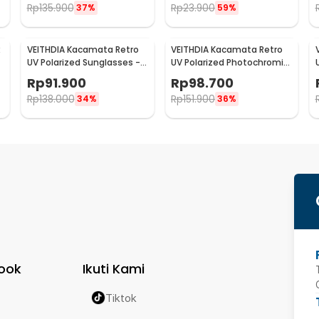
Rp
135.900
Rp
23.900
37%
59%
VEITHDIA Kacamata Retro
VEITHDIA Kacamata Retro
UV Polarized Sunglasses -
UV Polarized Photochromic
6108
Sunglasses - 6108
Rp
91.900
Rp
98.700
Rp
138.000
Rp
151.900
34%
36%
ook
Ikuti Kami
Tiktok