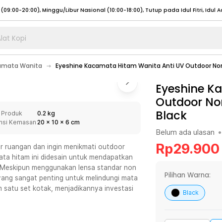
lat Kopi
umat (07:00 - 20:00), Sabtu - Minggu (08:00 - 20:00), Tutup pada Idul Fitri
Sele
amata Wanita
Eyeshine Kacamata Hitam Wanita Anti UV Outdoor Non 
:00 - 20:00), Sabtu - Minggu/ Libur Nasional (08:00 - 17:00)
Selengkapnya
:00 - 20:00), Sabtu - Minggu/ Libur Nasional (08:00 - 17:00)
Eyeshine K
Selengkapnya
Outdoor Non
 (09:00-20:00), Minggu/Libur Nasional (12:00-20:00), Tutup pada Idul Fitri
Sele
Black
 Produk
0.2 kg
 (09:00-20:00), Minggu/Libur Nasional (12:00-20:00), Tutup pada Idul Fitri
Sele
nsi Kemasan
20
x
10
x
6
cm
Belum ada ulasan
•
Rp
29.900
uar ruangan dan ingin menikmati outdoor
ata hitam ini didesain untuk mendapatkan
 Meskipun menggunakan lensa standar non
umat (07:00 - 20:00), Sabtu - Minggu (08:00 - 20:00), Tutup pada Idul Fitri
Sele
Pilihan Warna:
V yang sangat penting untuk melindungi mata
am satu set kotak, menjadikannya investasi
:00 - 20:00), Sabtu - Minggu/ Libur Nasional (08:00 - 17:00)
Selengkapnya
Black
:00 - 20:00), Sabtu - Minggu/ Libur Nasional (08:00 - 17:00)
Selengkapnya