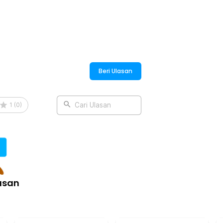
:
r Non Polarized Lens - R1022
Beri Ulasan
1
(
0
)
Cari Ulasan
asan