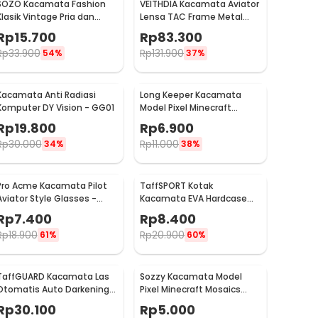
SOZO Kacamata Fashion
VEITHDIA Kacamata Aviator
Klasik Vintage Pria dan
Lensa TAC Frame Metal
Wanita - TR7
Polarized Sunglasses -
Rp
15.700
Rp
83.300
V3088
Rp
33.900
Rp
131.900
54%
37%
Kacamata Anti Radiasi
Long Keeper Kacamata
Komputer DY Vision - GG01
Model Pixel Minecraft
Mosaics UV400 - 088
Rp
19.800
Rp
6.900
Rp
30.000
Rp
11.000
34%
38%
Pro Acme Kacamata Pilot
TaffSPORT Kotak
Aviator Style Glasses -
Kacamata EVA Hardcase
CC0744
Protector Waterproof - JL-
Rp
7.400
Rp
8.400
10028
Rp
18.900
Rp
20.900
61%
60%
TaffGUARD Kacamata Las
Sozzy Kacamata Model
Otomatis Auto Darkening
Pixel Minecraft Mosaics
Soldering Goggles - 5100B
Thug Life - W0124
Rp
30.100
Rp
5.000