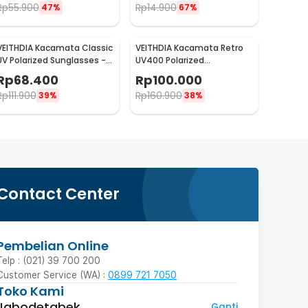
Rp
55.900
Rp
14.900
47%
67%
VEITHDIA Kacamata Classic
VEITHDIA Kacamata Retro
UV Polarized Sunglasses -
UV400 Polarized
V7018
Sunglasses - 6562
Rp
68.400
Rp
100.000
Rp
111.900
Rp
160.900
39%
38%
Contact Center
Pembelian Online
Telp : (021) 39 700 200
Customer Service (WA) :
0899 721 7050
Toko Kami
Jabodetabek
Ganti