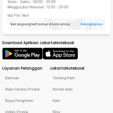
Senin - Sabtu
:
09:00
-
20:00
Minggu/Libur Nasional
:
12:00
-
20:00
Idul Fitri
: libur
Selengkapnya
Beli langsung/self pickup di kota lainnya
Download Aplikasi JakartaNotebook
Layanan Pelanggan
JakartaNotebook
Bantuan
Tentang Kami
Klaim Garansi Produk
Kontak Kami
Biaya Pengiriman
Karir
Indeks Produk
Blog