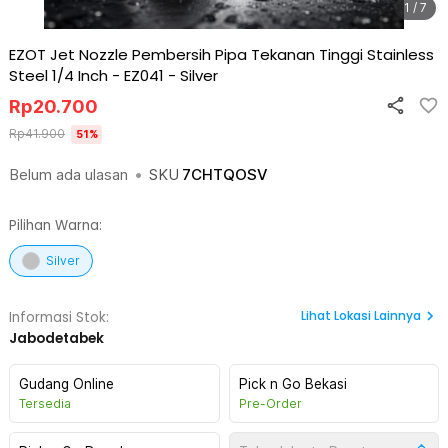
1 / 7
EZOT Jet Nozzle Pembersih Pipa Tekanan Tinggi Stainless
Steel 1/4 Inch - EZ041
-
Silver
Rp
20.700
Rp
41.900
51
%
Belum ada ulasan
•
SKU
7CHTQOSV
Pilihan Warna:
Silver
Lihat
Lokasi Lainnya
Informasi Stok:
Jabodetabek
Gudang Online
Pick n Go Bekasi
Tersedia
Pre-Order