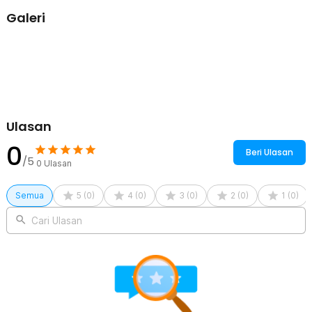
kamar mandi, saluran got luar ruangan, dan saluran pembuangan
Galeri
indoor lainnya. Kepala nozzle akan otomatis terdorong masuk oleh
tekanan air, memudahkan pembersihan hingga ke bagian terdalam
pipa. Solusi andal untuk saluran mampet tanpa perlu bongkar pipa.
Kelengkapan Produk
Rincian yang Anda dapatkan untuk pembelian produk ini:
1 x EZOT Jet Nozzle Pembersih Pipa Tekanan Tinggi Stainless
Ulasan
Steel 1/4 Inch - EZ041
0
Beri Ulasan
/5
0
Ulasan
Semua
5
(
0
)
4
(
0
)
3
(
0
)
2
(
0
)
1
(
0
)
Cari Ulasan