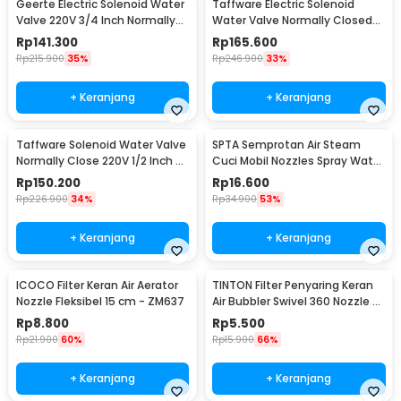
Geerte Electric Solenoid Water
Taffware Electric Solenoid
Valve 220V 3/4 Inch Normally
Water Valve Normally Closed
Closed - 2W-200-20
220V 3/4 Inch - 2W-200-20
Rp
141.300
Rp
165.600
Rp
215.900
35%
Rp
246.900
33%
+ Keranjang
+ Keranjang
Taffware Solenoid Water Valve
SPTA Semprotan Air Steam
Normally Close 220V 1/2 Inch -
Cuci Mobil Nozzles Spray Water
2W-160-15
Gun - W204
Rp
150.200
Rp
16.600
Rp
226.900
34%
Rp
34.900
53%
+ Keranjang
+ Keranjang
ICOCO Filter Keran Air Aerator
TINTON Filter Penyaring Keran
Nozzle Fleksibel 15 cm - ZM637
Air Bubbler Swivel 360 Nozzle -
QYJ-666
Rp
8.800
Rp
5.500
Rp
21.900
60%
Rp
15.900
66%
+ Keranjang
+ Keranjang