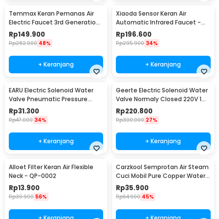
Temmax Keran Pemanas Air
Xiaoda Sensor Keran Air
Electric Faucet 3rd Generation
Automatic Infrared Faucet -
3000W - RX-008
HD-ZNJSQ-02
Rp
149.900
Rp
196.600
Rp
282.900
48%
Rp
295.900
34%
+ Keranjang
+ Keranjang
EARU Electric Solenoid Water
Geerte Electric Solenoid Water
Valve Pneumatic Pressure
Valve Normaly Closed 220V 1
220V - FCD-180B
Inch DN25 - 2W-250-25
Rp
31.300
Rp
220.800
Rp
47.000
34%
Rp
300.000
27%
+ Keranjang
+ Keranjang
Alloet Filter Keran Air Flexible
Carzkool Semprotan Air Steam
Neck - QP-0002
Cuci Mobil Pure Copper Water
Gun - CZ207
Rp
13.900
Rp
35.900
Rp
30.900
56%
Rp
64.900
45%
+ Keranjang
+ Keranjang