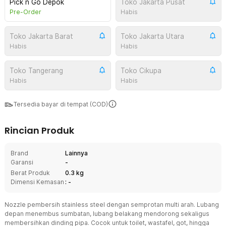
Pick n Go Depok
Toko Jakarta Pusat
Pre-Order
Habis
Toko Jakarta Barat
Toko Jakarta Utara
Habis
Habis
Toko Tangerang
Toko Cikupa
Habis
Habis
Tersedia bayar di tempat (COD)
Rincian Produk
Brand
Lainnya
Garansi
-
Berat Produk
0.3 kg
Dimensi Kemasan
: -
Nozzle pembersih stainless steel dengan semprotan multi arah. Lubang
depan menembus sumbatan, lubang belakang mendorong sekaligus
membersihkan dinding pipa. Cocok untuk toilet, wastafel, got, hingga