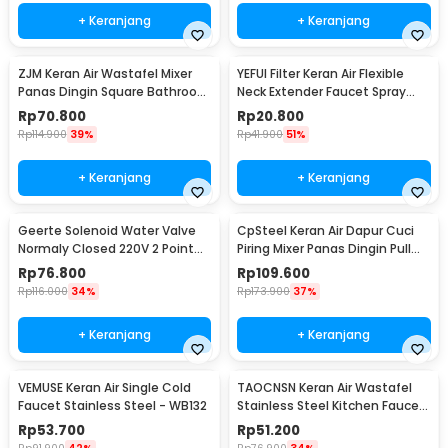
+ Keranjang
+ Keranjang
ZJM Keran Air Wastafel Mixer
YEFUI Filter Keran Air Flexible
Panas Dingin Square Bathroom
Neck Extender Faucet Spray
Faucet Tap - LB2982
Head - H5607
Rp
70.800
Rp
20.800
Rp
114.900
39%
Rp
41.900
51%
+ Keranjang
+ Keranjang
Geerte Solenoid Water Valve
CpSteel Keran Air Dapur Cuci
Normaly Closed 220V 2 Point
Piring Mixer Panas Dingin Pull
1/4 Inch - 2W-025-08
Out Rinser - CP12
Rp
76.800
Rp
109.600
Rp
116.000
34%
Rp
173.900
37%
+ Keranjang
+ Keranjang
VEMUSE Keran Air Single Cold
TAOCNSN Keran Air Wastafel
Faucet Stainless Steel - WB132
Stainless Steel Kitchen Faucet
- 899
Rp
53.700
Rp
51.200