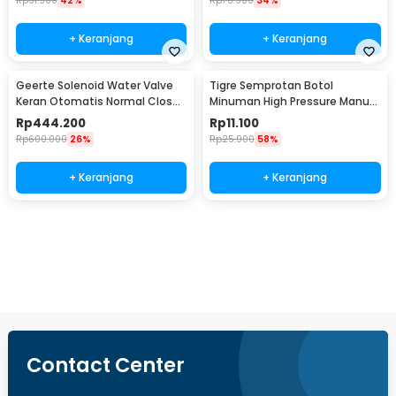
Rp
91.900
42%
Rp
76.900
34%
+ Keranjang
+ Keranjang
Geerte Solenoid Water Valve
Tigre Semprotan Botol
Keran Otomatis Normal Close
Minuman High Pressure Manual
220V 1.5 Inch - 2W-400-40
Adjustable Spray - TS01
Rp
444.200
Rp
11.100
Rp
600.000
26%
Rp
25.900
58%
+ Keranjang
+ Keranjang
Beli Sekarang
Contact Center