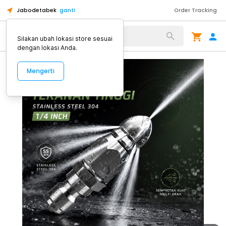
Jabodetabek
ganti
Order Tracking
Alat Kopi
Silakan ubah lokasi store sesuai
dengan lokasi Anda.
Mengerti