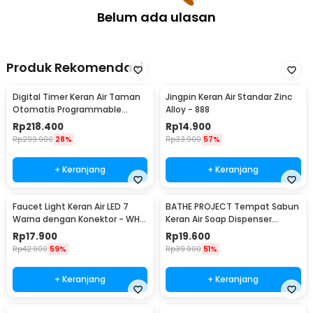
Belum ada ulasan
Produk Rekomendasi
Digital Timer Keran Air Taman
Jingpin Keran Air Standar Zinc
Otomatis Programmable
Alloy - 888
Garden Irrigation - 1383
Rp
218.400
Rp
14.900
Rp
299.900
28%
Rp
33.900
57%
+ Keranjang
+ Keranjang
Faucet Light Keran Air LED 7
BATHE PROJECT Tempat Sabun
Warna dengan Konektor - WH-
Keran Air Soap Dispenser
F03
300ml - JJ-3122
Rp
17.900
Rp
19.600
Rp
42.900
59%
Rp
39.900
51%
+ Keranjang
+ Keranjang