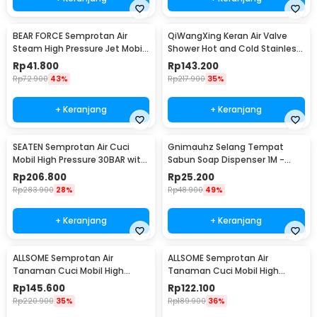
BEAR FORCE Semprotan Air
QiWangXing Keran Air Valve
Steam High Pressure Jet Mobil
Shower Hot and Cold Stainless
Water Gun - WR345
Steel - A-770
Rp
41.800
Rp
143.200
Rp
72.900
43%
Rp
217.900
35%
+ Keranjang
+ Keranjang
SEATEN Semprotan Air Cuci
Gnimauhz Selang Tempat
Mobil High Pressure 30BAR with
Sabun Soap Dispenser 1M -
5M Hose - PT008-01
FZ120
Rp
206.800
Rp
25.200
Rp
283.900
28%
Rp
48.900
49%
+ Keranjang
+ Keranjang
ALLSOME Semprotan Air
ALLSOME Semprotan Air
Tanaman Cuci Mobil High
Tanaman Cuci Mobil High
Pressure with Hose 15M -
Pressure with Hose 7.5M -
Rp
145.600
Rp
122.100
PT009
PT009
Rp
220.900
35%
Rp
189.900
36%