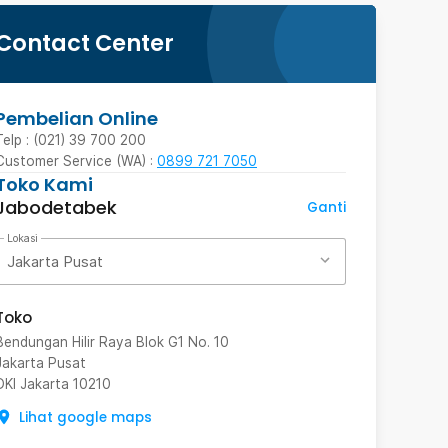
Contact Center
Pembelian Online
Telp : (021) 39 700 200
Customer Service (WA) :
0899 721 7050
Toko Kami
Jabodetabek
Ganti
Lokasi
Jakarta Pusat
Toko
Bendungan Hilir Raya Blok G1 No. 10
Jakarta Pusat
DKI Jakarta
10210
Lihat google maps