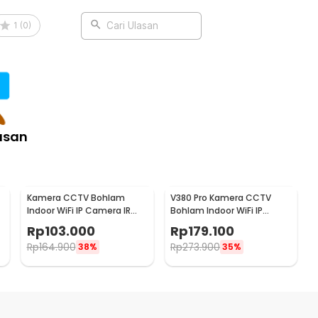
1
(
0
)
Cari Ulasan
asan
Kamera CCTV Bohlam
V380 Pro Kamera CCTV
Indoor WiFi IP Camera IR
Bohlam Indoor WiFi IP
2
Detection E27 2MP 1080P -
Camera Dual Lens 1MP
Rp
103.000
Rp
179.100
YS-2303
1080P - E9
Rp
164.900
Rp
273.900
38%
35%