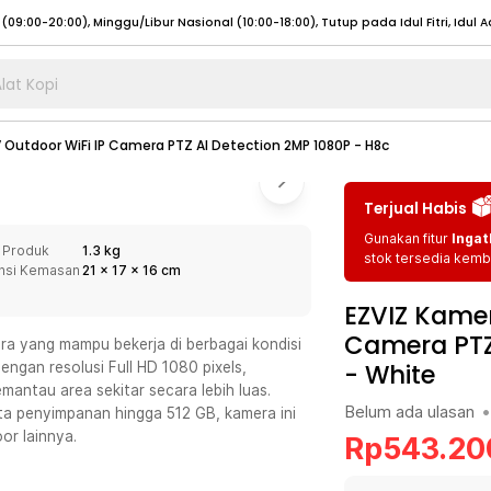
lat Kopi
umat (07:00 - 20:00), Sabtu - Minggu (08:00 - 20:00), Tutup pada Idul Fitri
Sele
Outdoor WiFi IP Camera PTZ AI Detection 2MP 1080P - H8c
:00 - 20:00), Sabtu - Minggu/ Libur Nasional (08:00 - 17:00)
Selengkapnya
:00 - 20:00), Sabtu - Minggu/ Libur Nasional (08:00 - 17:00)
Selengkapnya
Terjual Habis
 (09:00-20:00), Minggu/Libur Nasional (12:00-20:00), Tutup pada Idul Fitri
Sele
Gunakan fitur
Ingat
 Produk
1.3 kg
 (09:00-20:00), Minggu/Libur Nasional (12:00-20:00), Tutup pada Idul Fitri
Sele
stok tersedia kemba
nsi Kemasan
21
x
17
x
16
cm
EZVIZ Kamer
Camera PTZ 
 yang mampu bekerja di berbagai kondisi
-
White
gan resolusi Full HD 1080 pixels,
umat (07:00 - 20:00), Sabtu - Minggu (08:00 - 20:00), Tutup pada Idul Fitri
Sele
antau area sekitar secara lebih luas.
Belum ada ulasan
•
rta penyimpanan hingga 512 GB, kamera ini
:00 - 20:00), Sabtu - Minggu/ Libur Nasional (08:00 - 17:00)
Selengkapnya
or lainnya.
Rp
543.20
:00 - 20:00), Sabtu - Minggu/ Libur Nasional (08:00 - 17:00)
Selengkapnya