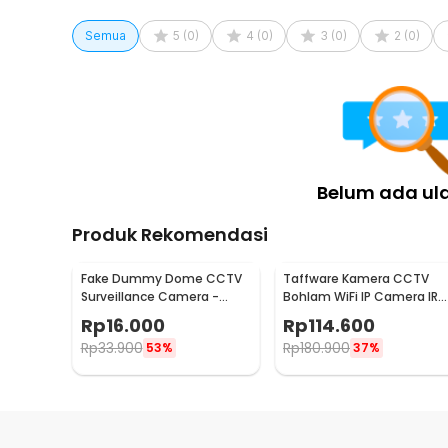
Semua
5
(
0
)
4
(
0
)
3
(
0
)
2
(
0
)
Belum ada ul
Produk Rekomendasi
Fake Dummy Dome CCTV
Taffware Kamera CCTV
Surveillance Camera -
Bohlam WiFi IP Camera IR
15360
Detection 1MP 1080P - YY01
Rp
16.000
Rp
114.600
Rp
33.900
Rp
180.900
53%
37%