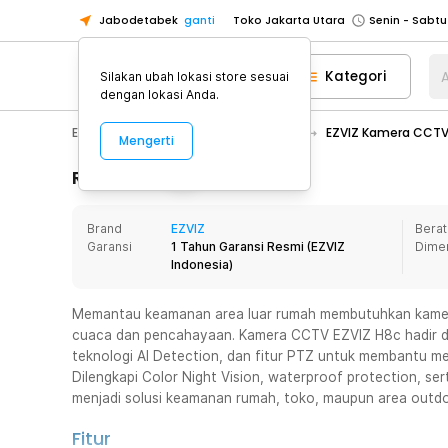
Jabodetabek
ganti
Toko Jakarta Utara
Toko Tangerang
Kategori
A
Silakan ubah lokasi store sesuai
Toko Cikupa
dengan lokasi Anda.
Pick n Go Jakarta Barat
Senin - J
Electronic
CCTV
CCTV Dome
EZVIZ Kamera CCTV 
Mengerti
Pick n Go Bekasi
Senin - Jumat (08
Pick n Go Depok
Senin - Jumat (08
Rincian Produk
Toko Jakarta Pusat
Senin - Sabtu
Brand
EZVIZ
Berat
Toko Jakarta Barat
Senin - Sabtu
Garansi
1 Tahun Garansi Resmi
(
EZVIZ
Dime
Toko Jakarta Utara
Indonesia
)
Toko Tangerang
Memantau keamanan area luar rumah membutuhkan kamera
Toko Cikupa
cuaca dan pencahayaan. Kamera CCTV EZVIZ H8c hadir den
Pick n Go Jakarta Barat
Senin - J
teknologi AI Detection, dan fitur PTZ untuk membantu mem
Dilengkapi Color Night Vision, waterproof protection, se
Pick n Go Bekasi
Senin - Jumat (08
menjadi solusi keamanan rumah, toko, maupun area outdo
Pick n Go Depok
Senin - Jumat (08
Fitur