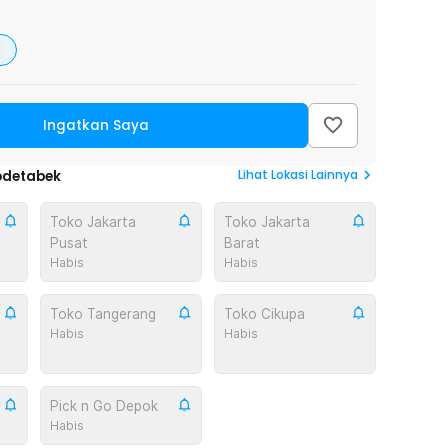
Ingatkan Saya
Lihat
Lokasi Lainnya
odetabek
Toko Jakarta
Toko Jakarta
Pusat
Barat
Habis
Habis
Toko Tangerang
Toko Cikupa
Habis
Habis
Pick n Go Depok
Habis