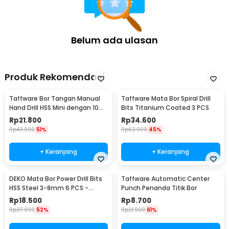
Belum ada ulasan
Produk Rekomendasi
Taffware Bor Tangan Manual
Taffware Mata Bor Spiral Drill
Hand Drill HSS Mini dengan 10
Bits Titanium Coated 3 PCS
Mata Bor - 3003
Rp
21.800
Rp
34.600
Rp
43.900
51%
Rp
62.900
45%
+ Keranjang
+ Keranjang
DEKO Mata Bor Power Drill Bits
Taffware Automatic Center
HSS Steel 3-8mm 6 PCS -
Punch Penanda Titik Bor
DW1369
Rp
18.500
Rp
8.700
Rp
37.900
52%
Rp
21.900
61%