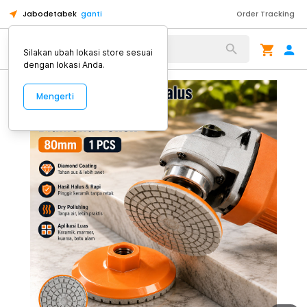
Jabodetabek
ganti
Order Tracking
Alat Kopi
Silakan ubah lokasi store sesuai
dengan lokasi Anda.
Mengerti