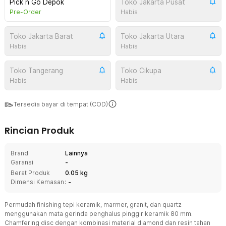
Pick n Go Depok
Toko Jakarta Pusat
Pre-Order
Habis
Toko Jakarta Barat
Toko Jakarta Utara
Habis
Habis
Toko Tangerang
Toko Cikupa
Habis
Habis
Tersedia bayar di tempat (COD)
Rincian Produk
Brand
Lainnya
Garansi
-
Berat Produk
0.05 kg
Dimensi Kemasan
: -
Permudah finishing tepi keramik, marmer, granit, dan quartz
menggunakan mata gerinda penghalus pinggir keramik 80 mm.
Chamfering disc dengan kombinasi material diamond dan resin tahan