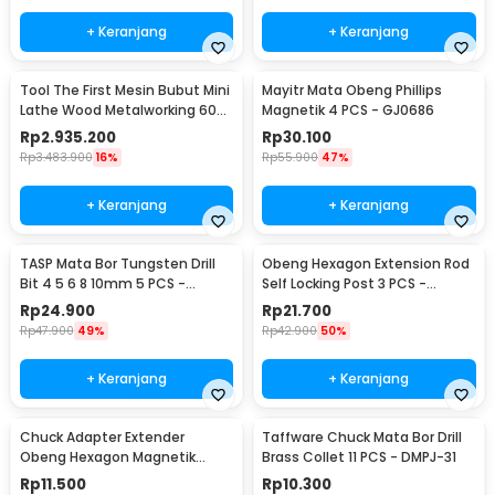
+ Keranjang
+ Keranjang
Tool The First Mesin Bubut Mini
Mayitr Mata Obeng Phillips
Lathe Wood Metalworking 60W
Magnetik 4 PCS - GJ0686
- TZ20002MG
Rp
2.935.200
Rp
30.100
Rp
3.483.900
16%
Rp
55.900
47%
+ Keranjang
+ Keranjang
TASP Mata Bor Tungsten Drill
Obeng Hexagon Extension Rod
Bit 4 5 6 8 10mm 5 PCS -
Self Locking Post 3 PCS -
MGDK002
HT43401-3P
Rp
24.900
Rp
21.700
Rp
47.900
49%
Rp
42.900
50%
+ Keranjang
+ Keranjang
Chuck Adapter Extender
Taffware Chuck Mata Bor Drill
Obeng Hexagon Magnetik
Brass Collet 11 PCS - DMPJ-31
Shank 1/4 Inch
Rp
11.500
Rp
10.300