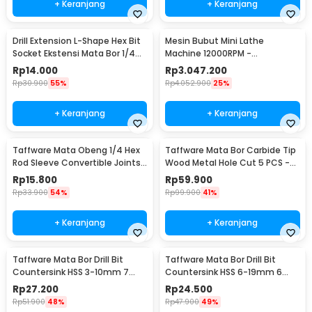
+ Keranjang
+ Keranjang
Drill Extension L-Shape Hex Bit
Mesin Bubut Mini Lathe
Socket Ekstensi Mata Bor 1/4
Machine 12000RPM -
Inch - 105
TZ20002MR
Rp
14.000
Rp
3.047.200
Rp
30.900
55%
Rp
4.052.900
25%
+ Keranjang
+ Keranjang
Taffware Mata Obeng 1/4 Hex
Taffware Mata Bor Carbide Tip
Rod Sleeve Convertible Joints
Wood Metal Hole Cut 5 PCS -
8 PCS
EPC-PIT-20P
Rp
15.800
Rp
59.900
Rp
33.900
54%
Rp
99.900
41%
+ Keranjang
+ Keranjang
Taffware Mata Bor Drill Bit
Taffware Mata Bor Drill Bit
Countersink HSS 3-10mm 7
Countersink HSS 6-19mm 6
PCS - QST-K13
PCS - BT3
Rp
27.200
Rp
24.500
Rp
51.900
48%
Rp
47.900
49%