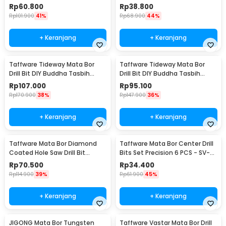
Tipe 2 5 PCS - BIHH463A
- GJ0106
Rp
60.800
Rp
38.800
Rp
101.900
41%
Rp
68.900
44%
+ Keranjang
+ Keranjang
Taffware Tideway Mata Bor
Taffware Tideway Mata Bor
Drill Bit DIY Buddha Tasbih
Drill Bit DIY Buddha Tasbih
Beads 2mm 2 PCS 8mm
Beads 2mm 2 PCS 12mm
Rp
107.000
Rp
95.100
Rp
170.900
38%
Rp
147.900
36%
+ Keranjang
+ Keranjang
Taffware Mata Bor Diamond
Taffware Mata Bor Center Drill
Coated Hole Saw Drill Bit
Bits Set Precision 6 PCS - SV-
6mm-50mm 15 PCS - GJ0105
VDB25
Rp
70.500
Rp
34.400
Rp
114.900
39%
Rp
61.900
45%
+ Keranjang
+ Keranjang
JIGONG Mata Bor Tungsten
Taffware Vastar Mata Bor Drill