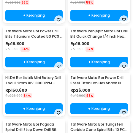
Rp
26.900
58%
Rp
24.900
59%
+ Keranjang
+ Keranjang
Taffware Mata Bor Power Drill
Taffware Penjepit Mata Bor Drill
Bits Titanium Coated 50 PCS -
Bit Quick Change 1/4Inch Hex
DW1361
Shank - 2054A
Rp
16.800
Rp
19.000
Rp
35.900
54%
Rp
38.900
52%
+ Keranjang
+ Keranjang
HILDA Bor Listrik Mini Rotary Drill
Taffware Mata Bor Power Drill
Tool 3.2mm 18V 18000RPM -
Steel Titanium Hex Shank 13
JD5202
PCS - SV-VDB13
Rp
150.600
Rp
26.000
Rp
226.900
34%
Rp
49.900
48%
+ Keranjang
+ Keranjang
Taffware Mata Bor Pagoda
Taffware Mata Bor Tungsten
Spiral Drill Step Down Drill Bit
Carbide Cone Spiral Bits 10 PCS