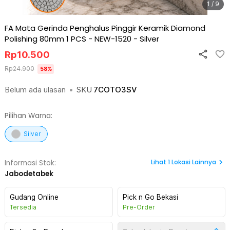
1 / 9
FA Mata Gerinda Penghalus Pinggir Keramik Diamond
Polishing 80mm 1 PCS - NEW-1520
-
Silver
Rp
10.500
Rp
24.900
58
%
Belum ada ulasan
•
SKU
7COTO3SV
Pilihan Warna:
Silver
Lihat
1
Lokasi Lainnya
Informasi Stok:
Jabodetabek
Gudang Online
Pick n Go Bekasi
Tersedia
Pre-Order