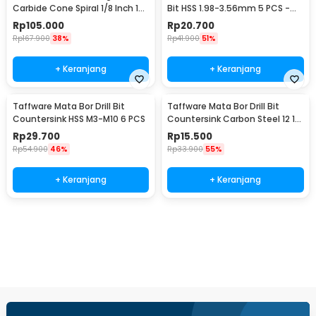
Carbide Cone Spiral 1/8 Inch 10
Bit HSS 1.98-3.56mm 5 PCS -
PCS - JG8
SV-VDB26
Rp
105.000
Rp
20.700
Rp
167.900
38%
Rp
41.900
51%
+ Keranjang
+ Keranjang
Taffware Mata Bor Drill Bit
Taffware Mata Bor Drill Bit
Countersink HSS M3-M10 6 PCS
Countersink Carbon Steel 12 16
19mm 3 PCS
Rp
29.700
Rp
15.500
Rp
54.900
46%
Rp
33.900
55%
+ Keranjang
+ Keranjang
Beli Sekarang