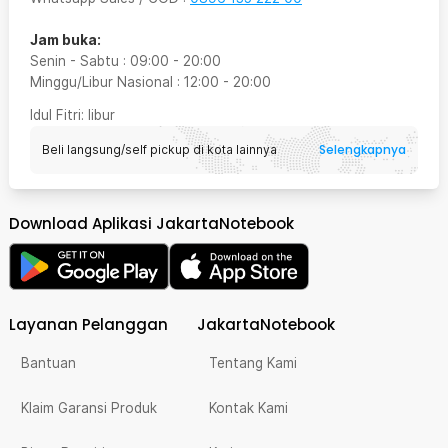
Jam buka:
Senin - Sabtu
:
09:00
-
20:00
Minggu/Libur Nasional
:
12:00
-
20:00
Idul Fitri
: libur
Selengkapnya
Beli langsung/self pickup di kota lainnya
Download Aplikasi JakartaNotebook
Layanan Pelanggan
JakartaNotebook
Bantuan
Tentang Kami
Klaim Garansi Produk
Kontak Kami