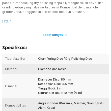
panas ini mendukung dry polishing tanpa air, menghasilkan bevel dan
grinding edge yang halus serta presisi. Kompatibel dengan angle
grinder untuk penggunaan profesional maupun rumahan.
Fitur
Kombinasi Material Berkualitas
Lebih Banyak
Mata gerinda penghalus ini menggunakan kombinasi diamond dan
resin yang memiliki daya abrasif tinggi untuk mengikis material
keras dengan lebih efektif. Material ini menghasilkan proses
Spesifikasi
grinding yang stabil sekaligus memberikan hasil finishing lebih
halus pada tepi keramik, marmer, granit, batu, maupun kaca.
Ketahanan terhadap gesekan juga membantu memperpanjang
Tipe Mata Bor
Chamfering Disc / Dry Polishing Disc
umur pakai disc untuk penggunaan berulang.
Dry Polishing Tanpa Air
Material
Diamond dan Resin
Mendukung metode dry polishing sehingga proses pengerjaan
menjadi lebih praktis tanpa memerlukan air sebagai pendingin.
Diameter Disc: 80 mm
Area kerja tetap bersih dan lebih mudah digunakan pada proyek
Ketebalan Disc: 3.5 mm
Dimensi
renovasi di dalam ruangan. Solusi ideal untuk mempercepat proses
Tinggi Bodi: 2 cm
finishing dengan hasil yang tetap optimal.
Ukuran Ulir Baut: 10 mm (M10)
Ukuran 80 mm untuk Angle Grinder
Mata gerinda penghalus memiliki diameter 80 mm dengan desain
Angle Grinder (Keramik, Marmer, Granit, Batu
Kompatibilitas
ringkas yang memudahkan pengerjaan pada sisi, sudut, maupun
Alam, Kaca)