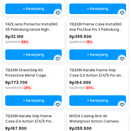
+ Keranjang
+ Keranjang
YAZE Lens Protector Insta360
TELESIN Frame Case Insta360
X5 Pelindung Lensa High
Ace Pro/Ace Pro 2 Pelindung
Transparency - I3X5L
Kamera - S6-FMS-32-TIS
Rp
32.100
Rp
399.500
Rp
58.900
46%
Rp
484.900
18%
+ Keranjang
+ Keranjang
TELESIN StreetGrip Kit
TELESIN Handle Frame Grip
Protective Metal Cage
Case DJI Action 3/4/5 Pro and
Insta360 Ace Pro / Pro 2 - S6-
DJI Metal Cage - S6-FMS-24-
Rp
773.700
Rp
154.000
FMS-31-TIS
TDJ
Rp
1.044.900
26%
Rp
231.900
34%
+ Keranjang
+ Keranjang
TELESIN Handle Grip Frame
MODA Casing Anti Air
Case DJI Action 3/4/5 Pro
Waterproof Action Camera
Pelindung Kamera - S6-FMS-
Case for Insta360 X3 45M -
Rp
167.900
Rp
259.500