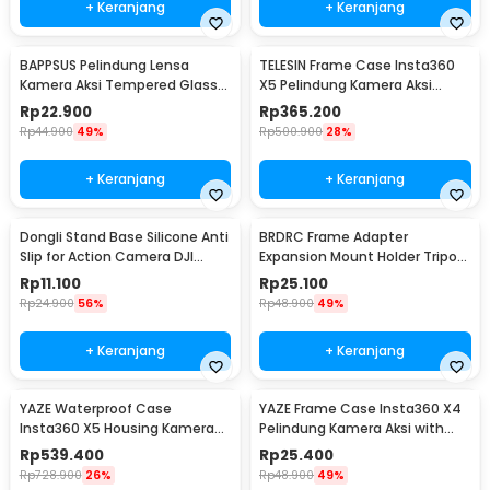
+ Keranjang
+ Keranjang
BAPPSUS Pelindung Lensa
TELESIN Frame Case Insta360
Kamera Aksi Tempered Glass
X5 Pelindung Kamera Aksi
for Insta360 GO3s - BPS-30
Cage Protection - S6-FMS-19-
Rp
22.900
Rp
365.200
TIS
Rp
44.900
49%
Rp
500.900
28%
+ Keranjang
+ Keranjang
Dongli Stand Base Silicone Anti
BRDRC Frame Adapter
Slip for Action Camera DJI
Expansion Mount Holder Tripod
Pocket 3 - D-50
DJI OSMO Pocket 3 - BR1
Rp
11.100
Rp
25.100
Rp
24.900
56%
Rp
48.900
49%
+ Keranjang
+ Keranjang
YAZE Waterproof Case
YAZE Frame Case Insta360 X4
Insta360 X5 Housing Kamera
Pelindung Kamera Aksi with
Anti Air 50M - I3X5
Cold Shoe - I3X4I
Rp
539.400
Rp
25.400
Rp
728.900
26%
Rp
48.900
49%