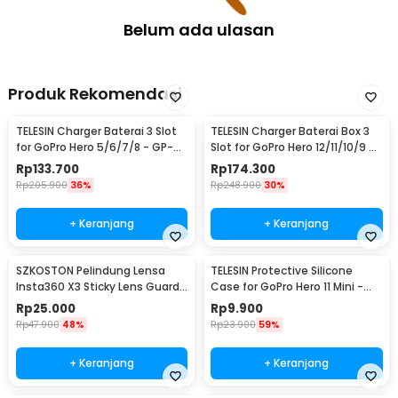
2 x Tempered Glass Layar Belakang
2 x Screen Protector Layar Depan
Belum ada ulasan
2 x Tisu Basah
2 x Tisu Kering
2 x Kain Penyerap Debu
2 x Cover Lensa
Produk Rekomendasi
1 x Kotak Penyimpanan
1 x Panduan Penggunaan
TELESIN Charger Baterai 3 Slot
TELESIN Charger Baterai Box 3
for GoPro Hero 5/6/7/8 - GP-
Slot for GoPro Hero 12/11/10/9 -
BCG-502
GP-BCG-901
Rp
133.700
Rp
174.300
Rp
205.900
36%
Rp
248.900
30%
+ Keranjang
+ Keranjang
SZKOSTON Pelindung Lensa
TELESIN Protective Silicone
Insta360 X3 Sticky Lens Guard
Case for GoPro Hero 11 Mini -
Protector - SKX3
SPS-001
Rp
25.000
Rp
9.900
Rp
47.900
48%
Rp
23.900
59%
+ Keranjang
+ Keranjang