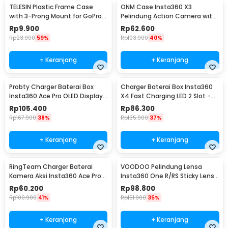
TELESIN Plastic Frame Case
ONM Case Insta360 X3
with 3-Prong Mount for GoPro
Pelindung Action Camera with
HERO11 Mini - FMS-002
Lens Cap Protector - ONM-X3
Rp
9.900
Rp
62.600
Rp
23.900
59%
Rp
103.900
40%
+ Keranjang
+ Keranjang
Probty Charger Baterai Box
Charger Baterai Box Insta360
Insta360 Ace Pro OLED Display
X4 Fast Charging LED 2 Slot -
3 Slot - PRO-001
CH2-X4-02
Rp
105.400
Rp
86.300
Rp
167.900
38%
Rp
135.900
37%
+ Keranjang
+ Keranjang
RingTeam Charger Baterai
VOODOO Pelindung Lensa
Kamera Aksi Insta360 Ace Pro
Insta360 One R/RS Sticky Lens
LED 2 Slot - RT-001
Guard Protector - VD105
Rp
60.200
Rp
98.800
Rp
100.900
41%
Rp
151.900
35%
+ Keranjang
+ Keranjang