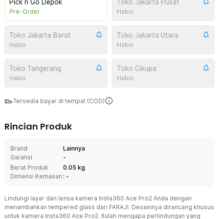
Pick n Go Depok
Toko Jakarta Pusat
Pre-Order
Habis
Toko Jakarta Barat
Toko Jakarta Utara
Habis
Habis
Toko Tangerang
Toko Cikupa
Habis
Habis
Tersedia bayar di tempat (COD)
Rincian Produk
Brand
Lainnya
Garansi
-
Berat Produk
0.05 kg
Dimensi Kemasan
: -
Lindungi layar dan lensa kamera Insta360 Ace Pro2 Anda dengan
menambahkan tempered glass dari FARAJI. Desainnya dirancang khusus
untuk kamera Insta360 Ace Pro2. Itulah mengapa perlindungan yang