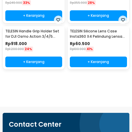
23-TDJ
DV4
Rp
249.900
33%
Rp
355.900
28%
+ Keranjang
+ Keranjang
TELESIN Handle Grip Holder Set
TELESIN Silicone Lens Case
for DJI Osmo Action 3/4/5
Insta360 X4 Pelindung Lensa
Metal Cage - S6-FMS-22-TDJ
Kamera Anti Air - S6-PTC-05-
Rp
918.000
Rp
60.500
TIS
Rp
1.200.000
24%
Rp
100.900
41%
+ Keranjang
+ Keranjang
Beli Sekarang
Contact Center