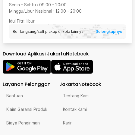
Senin - Sabtu
:
09:00
-
20:00
Minggu/Libur Nasional
:
12:00
-
20:00
Idul Fitri
: libur
Selengkapnya
Beli langsung/self pickup di kota lainnya
Download Aplikasi JakartaNotebook
Layanan Pelanggan
JakartaNotebook
Bantuan
Tentang Kami
Klaim Garansi Produk
Kontak Kami
Biaya Pengiriman
Karir