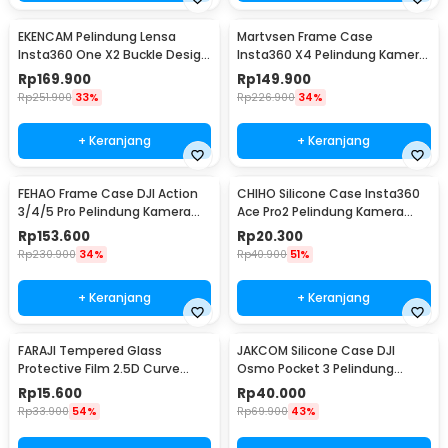
EKENCAM Pelindung Lensa
Martvsen Frame Case
Insta360 One X2 Buckle Design
Insta360 X4 Pelindung Kamera
Lens Protector - KC120
Aksi Shockproof - MT-X4
Rp
169.900
Rp
149.900
Rp
251.900
33%
Rp
226.900
34%
+ Keranjang
+ Keranjang
FEHAO Frame Case DJI Action
CHIHO Silicone Case Insta360
3/4/5 Pro Pelindung Kamera
Ace Pro2 Pelindung Kamera
Aksi Shockproof - F45
Silikon - CH2
Rp
153.600
Rp
20.300
Rp
230.900
34%
Rp
40.900
51%
+ Keranjang
+ Keranjang
FARAJI Tempered Glass
JAKCOM Silicone Case DJI
Protective Film 2.5D Curve
Osmo Pocket 3 Pelindung
Insta360 Ace Pro2 - FR-26
Kamera Silikon - JK-30
Rp
15.600
Rp
40.000
Rp
33.900
54%
Rp
69.900
43%