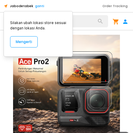
Jabodetabek
ganti
Order Tracking
Alat Kopi
Silakan ubah lokasi store sesuai
dengan lokasi Anda.
Mengerti