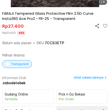
1 / 6
FARAJI Tempered Glass Protective Film 2.5D Curve
Insta360 Ace Pro2 - FR-25
-
Transparent
Rp
27.400
Rp
51.900
48
%
Belum ada ulasan
•
SKU
7CCS3ETP
Pilihan Warna:
Transparent
Lihat
Lokasi Lainnya
Informasi Stok:
Jabodetabek
Gudang Online
Pick n Go Bekasi
Tersedia
Pre-Order