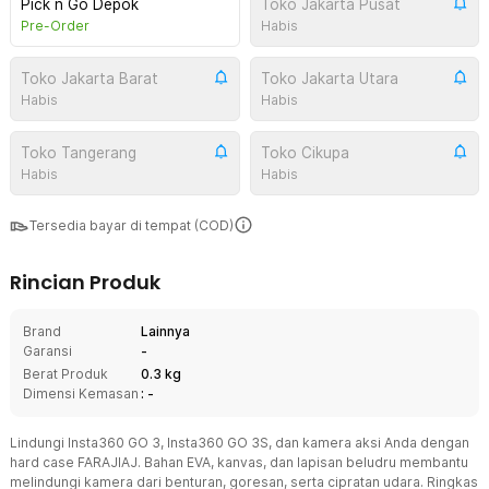
Pick n Go Depok
Toko Jakarta Pusat
Pre-Order
Habis
Toko Jakarta Barat
Toko Jakarta Utara
Habis
Habis
Toko Tangerang
Toko Cikupa
Habis
Habis
Tersedia bayar di tempat (COD)
Rincian Produk
Brand
Lainnya
Garansi
-
Berat Produk
0.3 kg
Dimensi Kemasan
: -
Lindungi Insta360 GO 3, Insta360 GO 3S, dan kamera aksi Anda dengan
hard case FARAJIAJ. Bahan EVA, kanvas, dan lapisan beludru membantu
melindungi kamera dari benturan, goresan, serta cipratan udara. Ringkas