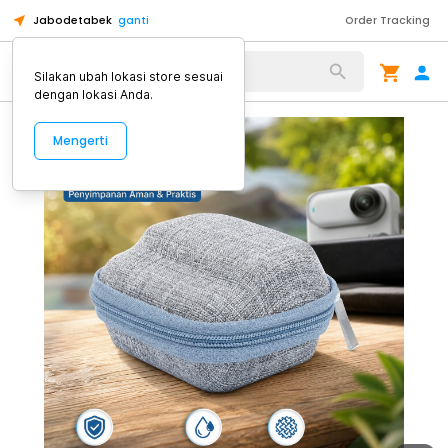
Jabodetabek
ganti
Order Tracking
Alat Kopi
Silakan ubah lokasi store sesuai
dengan lokasi Anda.
Mengerti