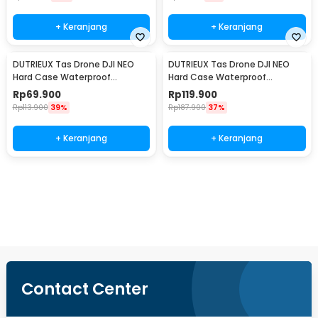
+ Keranjang
+ Keranjang
DUTRIEUX Tas Drone DJI NEO
DUTRIEUX Tas Drone DJI NEO
Hard Case Waterproof
Hard Case Waterproof
Explosion Proof - DT-30
Explosion Proof - DT-33
Rp
69.900
Rp
119.900
Rp
113.900
39%
Rp
187.900
37%
+ Keranjang
+ Keranjang
Beli Sekarang
Contact Center