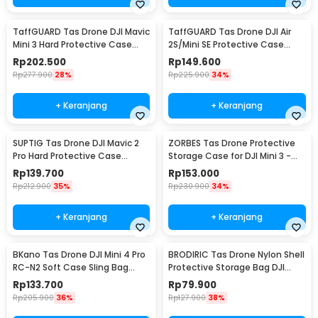
TaffGUARD Tas Drone DJI Mavic
TaffGUARD Tas Drone DJI Air
Mini 3 Hard Protective Case
2S/Mini SE Protective Case
Storage Bag - ZD33
Shoulder Bag - UE21
Rp
202.500
Rp
149.600
Rp
277.900
28%
Rp
225.900
34%
+ Keranjang
+ Keranjang
SUPTIG Tas Drone DJI Mavic 2
ZORBES Tas Drone Protective
Pro Hard Protective Case
Storage Case for DJI Mini 3 -
Shouder Bag - SP29
ZB3
Rp
139.700
Rp
153.000
Rp
212.900
35%
Rp
230.900
34%
+ Keranjang
+ Keranjang
BKano Tas Drone DJI Mini 4 Pro
BRODIRIC Tas Drone Nylon Shell
RC-N2 Soft Case Sling Bag
Protective Storage Bag DJI
Storage Bag - M4-001
Mavic 3 Pro - BR-30
Rp
133.700
Rp
79.900
Rp
205.900
36%
Rp
127.900
38%