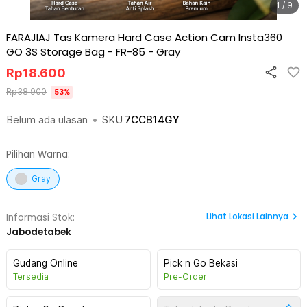
1 / 9
FARAJIAJ Tas Kamera Hard Case Action Cam Insta360
GO 3S Storage Bag - FR-85
-
Gray
Rp
18.600
Rp
38.900
53
%
Belum ada ulasan
•
SKU
7CCB14GY
Pilihan Warna:
Gray
Lihat
Lokasi Lainnya
Informasi Stok:
Jabodetabek
Gudang Online
Pick n Go Bekasi
Tersedia
Pre-Order