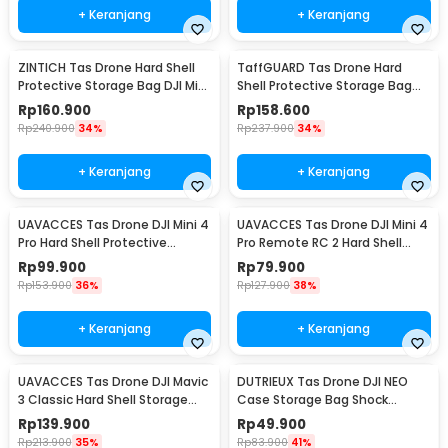
+ Keranjang
+ Keranjang
ZINTICH Tas Drone Hard Shell
TaffGUARD Tas Drone Hard
Protective Storage Bag DJI Mini
Shell Protective Storage Bag
3 Pro - Z30
DJI Mini 4 Pro - PO-40
Rp
160.900
Rp
158.600
Rp
240.900
34%
Rp
237.900
34%
+ Keranjang
+ Keranjang
UAVACCES Tas Drone DJI Mini 4
UAVACCES Tas Drone DJI Mini 4
Pro Hard Shell Protective
Pro Remote RC 2 Hard Shell
Storage Bag - UVM-04
Storage Bag - UVM-42
Rp
99.900
Rp
79.900
Rp
153.900
36%
Rp
127.900
38%
+ Keranjang
+ Keranjang
UAVACCES Tas Drone DJI Mavic
DUTRIEUX Tas Drone DJI NEO
3 Classic Hard Shell Storage
Case Storage Bag Shock
Bag - UVM-3
Absorber - DT-21
Rp
139.900
Rp
49.900
Rp
213.900
35%
Rp
83.900
41%