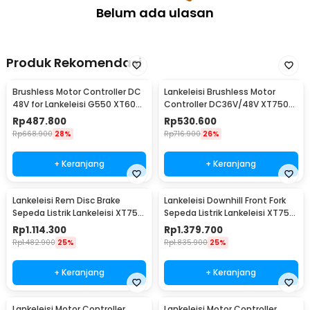
Belum ada ulasan
Produk Rekomendasi
Brushless Motor Controller DC
Lankeleisi Brushless Motor
48V for Lankeleisi G550 XT600
Controller DC36V/48V XT750
G100 - YCSH084-107-48
Plus X2000 - YCSV084
Rp
487.800
Rp
530.600
Rp
668.900
28%
Rp
716.900
26%
+ Keranjang
+ Keranjang
Lankeleisi Rem Disc Brake
Lankeleisi Downhill Front Fork
Sepeda Listrik Lankeleisi XT750
Sepeda Listrik Lankeleisi XT750
Plus 1 Pair
Plus
Rp
1.114.300
Rp
1.379.700
Rp
1.482.900
25%
Rp
1.835.900
25%
+ Keranjang
+ Keranjang
Lankeleisi Motor Controller
Lankeleisi Motor Controller