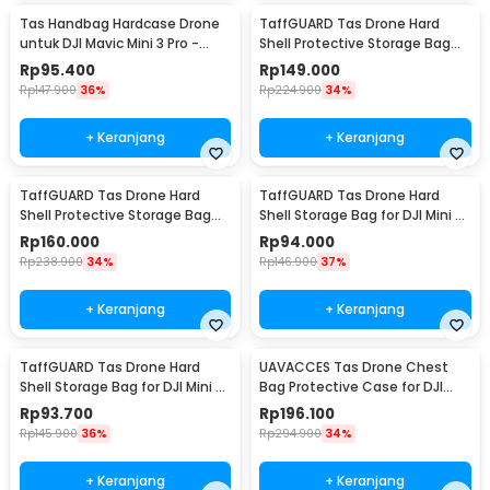
Tas Handbag Hardcase Drone
TaffGUARD Tas Drone Hard
untuk DJI Mavic Mini 3 Pro -
Shell Protective Storage Bag
SC104
DJI Mini 3 Pro RC-N1 - XF3
Rp
95.400
Rp
149.000
Rp
147.900
36%
Rp
224.900
34%
+ Keranjang
+ Keranjang
TaffGUARD Tas Drone Hard
TaffGUARD Tas Drone Hard
Shell Protective Storage Bag
Shell Storage Bag for DJI Mini 3
DJI Mini 3 Pro RC - XF3
Pro RC-N1 - AS26
Rp
160.000
Rp
94.000
Rp
238.900
34%
Rp
146.900
37%
+ Keranjang
+ Keranjang
TaffGUARD Tas Drone Hard
UAVACCES Tas Drone Chest
Shell Storage Bag for DJI Mini 3
Bag Protective Case for DJI
Pro RC - AS26
Mini 3 Pro - UC31
Rp
93.700
Rp
196.100
Rp
145.900
36%
Rp
294.900
34%
+ Keranjang
+ Keranjang