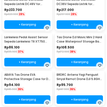
Sepeda Listrik DC48V for
DC36V Sepeda Listrik for
Lankeleisi MX3.8 - SW4811DS
Lankeleisi RS600
Rp
233.700
Rp
217.000
Rp
320.900
28%
Rp
297.900
28%
+ Keranjang
+ Keranjang
Lankeleisi Pedal Assist Sensor
Tas Drone DJI Mavic Mini 2 Hard
Sepeda Lankeleisi T8 XT750
Case Waterproof Storage Bag
Plus Sport
- SC104
Rp
86.100
Rp
108.500
Rp
135.900
37%
Rp
172.900
38%
+ Keranjang
+ Keranjang
ABAYA Tas Drone EVA
BRDRC Antena Yagi Penguat
Protective Storage Case for DJI
Sinyal Remot Drone DJI 5.8GHz
Mavic Mini 2 - D2268
- EWB7756
Rp
94.100
Rp
95.700
Rp
145.900
36%
Rp
147.900
36%
+ Keranjang
+ Keranjang