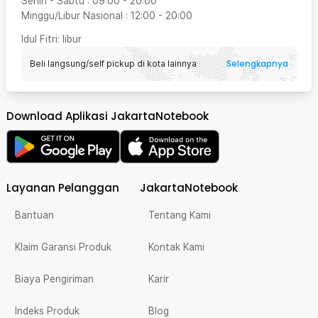
Senin - Sabtu
:
09:00
-
20:00
Minggu/Libur Nasional
:
12:00
-
20:00
Idul Fitri
: libur
Selengkapnya
Beli langsung/self pickup di kota lainnya
Download Aplikasi JakartaNotebook
Layanan Pelanggan
JakartaNotebook
Bantuan
Tentang Kami
Klaim Garansi Produk
Kontak Kami
Biaya Pengiriman
Karir
Indeks Produk
Blog