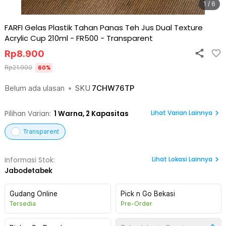
1 / 6
FARFI Gelas Plastik Tahan Panas Teh Jus Dual Texture
Acrylic Cup 210ml - FR500
-
Transparent
Rp
8.900
Rp
21.900
60
%
Belum ada ulasan
•
SKU
7CHW76TP
Lihat Varian Lainnya
Pilihan Varian:
1
Warna,
2 Kapasitas
Transparent
Lihat
Lokasi Lainnya
Informasi Stok:
Jabodetabek
Gudang Online
Pick n Go Bekasi
Tersedia
Pre-Order