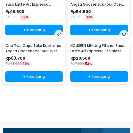
Susu Latte Art Espresso
Angsa Gooseneck Pour Over
Stainless Steel 5oz - S06HG
Drip Kettle 250ml - AA049
Rp
19.500
Rp
54.500
Rp
39.900
52%
Rp
92.000
41%
+ Keranjang
+ Keranjang
One Two Cups Teko Kopi Leher
HOUSEEN Milk Jug Pitcher Susu
Angsa Gooseneck Pour Over
Latte Art Espresso Stainless
Drip Kettle 350ml - AA049
Steel 55ml - DL060
Rp
63.700
Rp
20.500
Rp
105.000
40%
Rp
41.900
52%
+ Keranjang
+ Keranjang
Beli Sekarang