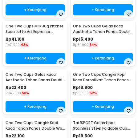
+ Keranjang
+ Keranjang
One Two Cups Milk Jug Pitcher
One Two Cups Gelas Kaca
Susu Latte Art Espresso
Aesthetic Tahan Panas Double
Stainless Steel 350ml - 10084
Wall Glass 250ml - PLY1704
Rp
41.100
Rp
16.400
Rp
71.900
43%
Rp
34.900
54%
+ Keranjang
+ Keranjang
One Two Cups Gelas Kaca
One Two Cups Cangkir Kopi
Aesthetic Tahan Panas Double
Kaca Borosilikat Tahan Panas
Wall Glass 433ml - PLY1704
Double Wall Cup 160ml
Rp
23.400
Rp
18.800
Rp
45.900
50%
Rp
38.900
52%
+ Keranjang
+ Keranjang
One Two Cups Cangkir Kopi
TaffSPORT Gelas Lipat
Kaca Tahan Panas Double Wall
Stainless Steel Foldable Cup
Cup 180ml - DOME240
Carabiner 240ml - F180
Rp
22.100
Rp
19.600