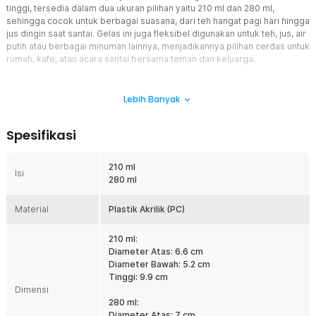
tinggi, tersedia dalam dua ukuran pilihan yaitu 210 ml dan 280 ml,
sehingga cocok untuk berbagai suasana, dari teh hangat pagi hari hingga
jus dingin saat santai. Gelas ini juga fleksibel digunakan untuk teh, jus, air
putih atau berbagai minuman lainnya, menjadikannya pilihan cerdas untuk
rumah, kafe, atau acara santai bersama teman dan keluarga.
Fitur
Lebih Banyak
Material PC Food Grade
Gelas FARFI menggunakan bahan Polycarbonate (PC) yang telah
Spesifikasi
memenuhi standar food grade sehingga aman digunakan untuk
berbagai jenis minuman. Material ini tidak mudah retak atau pecah
seperti gelas kaca biasa, sehingga lebih aman terutama jika
210 ml
Isi
digunakan oleh anak-anak atau dalam aktivitas outdoor. Selain itu,
280 ml
PC memiliki daya tahan suhu yang baik sehingga cocok untuk
minuman hangat maupun dingin. Keunggulan lainnya adalah
Material
Plastik Akrilik (PC)
bobotnya yang ringan namun tetap terlihat jernih seperti kaca,
memberikan kesan premium tanpa risiko mudah pecah.
210 ml:
Tahan Suhu dan Lebih Awet
Diameter Atas: 6.6 cm
Material PC dikenal memiliki ketahanan terhadap perubahan suhu
Diameter Bawah: 5.2 cm
yang baik, sehingga tidak mudah berubah bentuk saat digunakan
Tinggi: 9.9 cm
untuk minuman hangat. Gelas ini tidak mudah rapuh dan memiliki
Dimensi
daya tahan lebih lama dibanding gelas kaca tipis atau plastik biasa.
280 ml:
Dengan ketahanan tersebut, gelas cocok untuk penggunaan harian
Diameter Atas: 7 cm