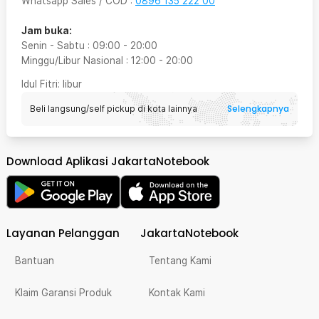
Whatsapp Sales / COD
:
0896 135 222 00
Jam buka:
Senin - Sabtu
:
09:00
-
20:00
Minggu/Libur Nasional
:
12:00
-
20:00
Idul Fitri
: libur
Selengkapnya
Beli langsung/self pickup di kota lainnya
Download Aplikasi JakartaNotebook
Layanan Pelanggan
JakartaNotebook
Bantuan
Tentang Kami
Klaim Garansi Produk
Kontak Kami