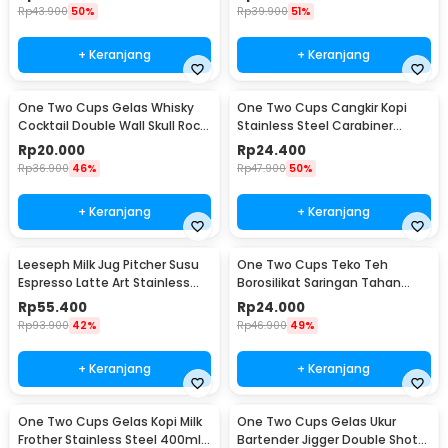
Rp
43.900
50%
Rp
39.900
51%
+ Keranjang
+ Keranjang
One Two Cups Gelas Whisky
One Two Cups Cangkir Kopi
Cocktail Double Wall Skull Rock
Stainless Steel Carabiner
Glass 150ml - SG-02
Camping Cup 220ml - C125
Rp
20.000
Rp
24.400
Rp
36.900
46%
Rp
47.900
50%
+ Keranjang
+ Keranjang
Leeseph Milk Jug Pitcher Susu
One Two Cups Teko Teh
Espresso Latte Art Stainless
Borosilikat Saringan Tahan
Steel 600ml - L-2016
Panas Teapot 500ml - TP-757
Rp
55.400
Rp
24.000
Rp
93.900
42%
Rp
46.900
49%
+ Keranjang
+ Keranjang
One Two Cups Gelas Kopi Milk
One Two Cups Gelas Ukur
Frother Stainless Steel 400ml -
Bartender Jigger Double Shot