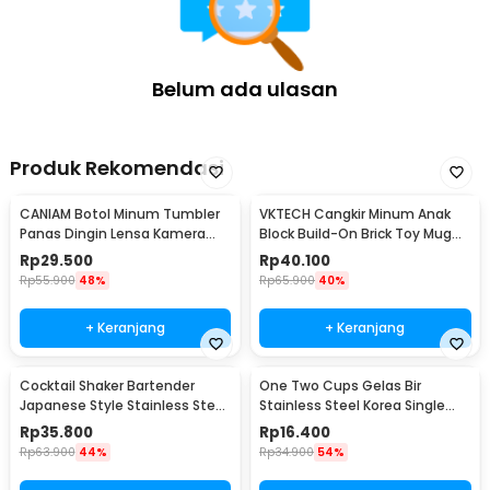
Cup - FR500
Belum ada ulasan
Produk Rekomendasi
CANIAM Botol Minum Tumbler
VKTECH Cangkir Minum Anak
Panas Dingin Lensa Kamera
Block Build-On Brick Toy Mug
24-105mm 400ml
350ml - 936SN
Rp
29.500
Rp
40.100
Rp
55.900
48%
Rp
65.900
40%
+ Keranjang
+ Keranjang
Cocktail Shaker Bartender
One Two Cups Gelas Bir
Japanese Style Stainless Steel
Stainless Steel Korea Single
200ml
Wall Glass 180ml - J070
Rp
35.800
Rp
16.400
Rp
63.900
44%
Rp
34.900
54%