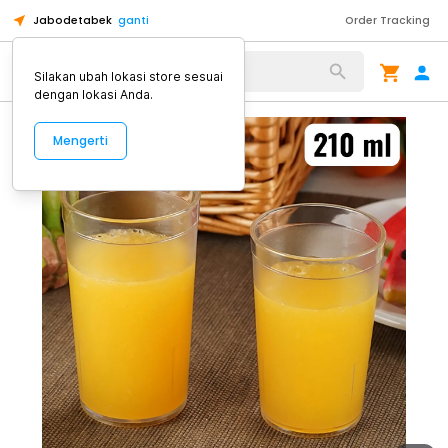
Jabodetabek
ganti
Order Tracking
Alat Kopi
Silakan ubah lokasi store sesuai
dengan lokasi Anda.
Mengerti