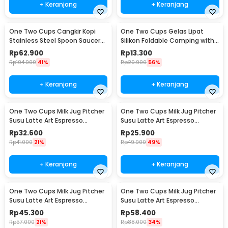
+ Keranjang
+ Keranjang
One Two Cups Cangkir Kopi
One Two Cups Gelas Lipat
Stainless Steel Spoon Saucer
Silikon Foldable Camping with
Cup 120ml - 201
Strap 200ml - F120
Rp
62.900
Rp
13.300
Rp
104.900
41%
Rp
29.900
56%
+ Keranjang
+ Keranjang
One Two Cups Milk Jug Pitcher
One Two Cups Milk Jug Pitcher
Susu Latte Art Espresso
Susu Latte Art Espresso
Stainless Steel 350ml - J068
Stainless Steel 150ml - J068
Rp
32.600
Rp
25.900
Rp
41.000
21%
Rp
49.900
49%
+ Keranjang
+ Keranjang
One Two Cups Milk Jug Pitcher
One Two Cups Milk Jug Pitcher
Susu Latte Art Espresso
Susu Latte Art Espresso
Stainless Steel 600ml - J068
Stainless Steel 900ml - J068
Rp
45.300
Rp
58.400
Rp
57.000
21%
Rp
88.000
34%