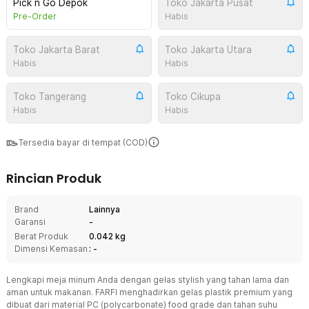
Pick n Go Depok
Toko Jakarta Pusat
Pre-Order
Habis
Toko Jakarta Barat
Toko Jakarta Utara
Habis
Habis
Toko Tangerang
Toko Cikupa
Habis
Habis
Tersedia bayar di tempat (COD)
Rincian Produk
Brand
Lainnya
Garansi
-
Berat Produk
0.042 kg
Dimensi Kemasan
: -
Lengkapi meja minum Anda dengan gelas stylish yang tahan lama dan
aman untuk makanan. FARFI menghadirkan gelas plastik premium yang
dibuat dari material PC (polycarbonate) food grade dan tahan suhu