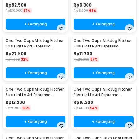
WZ0011
15ml and 30ml - LE2
Rp
82.500
Rp
6.300
Rp
130.900
37%
Rp
16.900
63%
+ Keranjang
+ Keranjang
One Two Cups Milk Jug Pitcher
One Two Cups Milk Jug Pitcher
Susu Latte Art Espresso
Susu Latte Art Espresso
Stainless Steel 200ml - J068
Stainless Steel 1oz - S06HG
Rp
27.900
Rp
11.700
Rp
41.000
32%
Rp
26.900
57%
+ Keranjang
+ Keranjang
One Two Cups Milk Jug Pitcher
One Two Cups Milk Jug Pitcher
Susu Latte Art Espresso
Susu Latte Art Espresso
Stainless Steel 1.5oz - S06HG
Stainless Steel 3oz - S06HG
Rp
13.200
Rp
16.200
Rp
29.900
56%
Rp
34.900
54%
+ Keranjang
+ Keranjang
One Two Cups Milk Jug Pitcher
One Two Cups Teko Kopi Leher