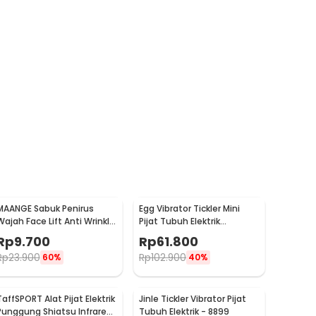
MAANGE Sabuk Penirus
Egg Vibrator Tickler Mini
Wajah Face Lift Anti Wrinkle
Pijat Tubuh Elektrik
Belt - TZ18
Multifungsi with Remote -
Rp
9.700
Rp
61.800
11829
Rp
23.900
Rp
102.900
60%
40%
TaffSPORT Alat Pijat Elektrik
Jinle Tickler Vibrator Pijat
Punggung Shiatsu Infrared
Tubuh Elektrik - 8899