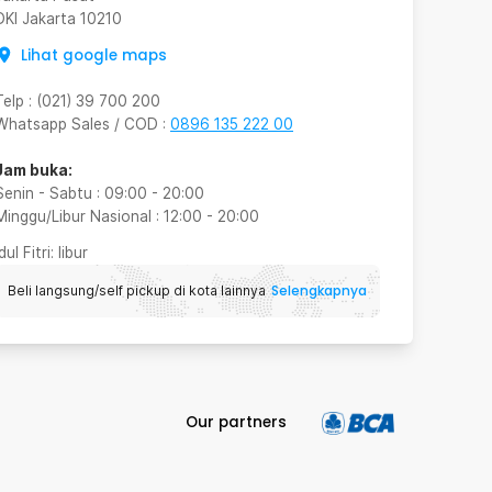
DKI Jakarta
10210
Lihat google maps
Telp
:
(021) 39 700 200
Whatsapp Sales / COD
:
0896 135 222 00
Jam buka:
Senin - Sabtu
:
09:00
-
20:00
Minggu/Libur Nasional
:
12:00
-
20:00
Idul Fitri
: libur
Selengkapnya
Beli langsung/self pickup di kota lainnya
Our partners