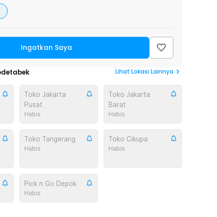
Ingatkan Saya
Lihat
Lokasi Lainnya
odetabek
Toko Jakarta
Toko Jakarta
Pusat
Barat
Habis
Habis
Toko Tangerang
Toko Cikupa
Habis
Habis
Pick n Go Depok
Habis