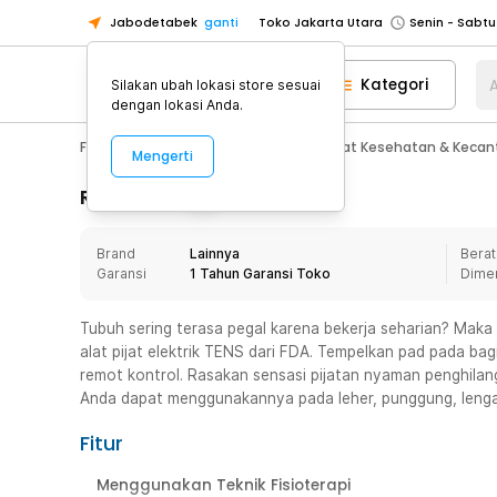
Jabodetabek
ganti
Toko Jakarta Utara
Toko Tangerang
Kategori
A
Silakan ubah lokasi store sesuai
Toko Cikupa
dengan lokasi Anda.
Pick n Go Jakarta Barat
Senin - J
Fashion, Make Up & Beauty Care
Alat Kesehatan & Kecan
Mengerti
Pick n Go Bekasi
Senin - Jumat (08
Pick n Go Depok
Senin - Jumat (08
Rincian Produk
Toko Jakarta Pusat
Senin - Sabtu
Brand
Lainnya
Berat
Toko Jakarta Barat
Senin - Sabtu
Garansi
1 Tahun Garansi Toko
Dime
Toko Jakarta Utara
Toko Tangerang
Tubuh sering terasa pegal karena bekerja seharian? Mak
alat pijat elektrik TENS dari FDA. Tempelkan pad pada bag
Toko Cikupa
remot kontrol. Rasakan sensasi pijatan nyaman penghilang
Pick n Go Jakarta Barat
Senin - J
Anda dapat menggunakannya pada leher, punggung, lengan
Pick n Go Bekasi
Senin - Jumat (08
Fitur
Pick n Go Depok
Senin - Jumat (08
Menggunakan Teknik Fisioterapi