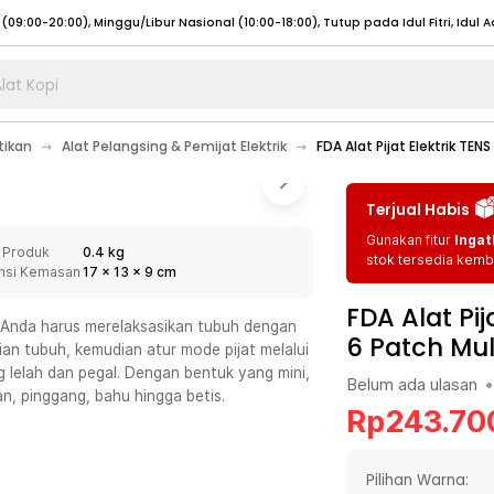
lat Kopi
umat (07:00 - 20:00), Sabtu - Minggu (08:00 - 20:00), Tutup pada Idul Fitri
Sele
tikan
Alat Pelangsing & Pemijat Elektrik
FDA Alat Pijat Elektrik TE
:00 - 20:00), Sabtu - Minggu/ Libur Nasional (08:00 - 17:00)
Selengkapnya
:00 - 20:00), Sabtu - Minggu/ Libur Nasional (08:00 - 17:00)
Selengkapnya
Terjual Habis
 (09:00-20:00), Minggu/Libur Nasional (12:00-20:00), Tutup pada Idul Fitri
Sele
Gunakan fitur
Ingat
 Produk
0.4 kg
 (09:00-20:00), Minggu/Libur Nasional (12:00-20:00), Tutup pada Idul Fitri
Sele
stok tersedia kemba
nsi Kemasan
17
x
13
x
9
cm
FDA Alat Pi
a Anda harus merelaksasikan tubuh dengan
6 Patch Mul
ian tubuh, kemudian atur mode pijat melalui
 lelah dan pegal. Dengan bentuk yang mini,
Belum ada ulasan
•
umat (07:00 - 20:00), Sabtu - Minggu (08:00 - 20:00), Tutup pada Idul Fitri
Sele
, pinggang, bahu hingga betis.
Rp
243.70
:00 - 20:00), Sabtu - Minggu/ Libur Nasional (08:00 - 17:00)
Selengkapnya
:00 - 20:00), Sabtu - Minggu/ Libur Nasional (08:00 - 17:00)
Selengkapnya
Pilihan Warna: