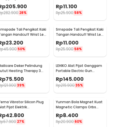
Massager - 608
Rp
205.900
Rp
11.100
Rp
282.900
Rp
25.900
28%
58%
Smspade Tali Pengikat Kaki
Smspade Tali Pengikat Kaki
Tangan Handcuff Wrist Leg
Tangan Handcuff Wrist Leg
BDSM - 00632
BDSM Bondage - PCT6
Rp
23.200
Rp
11.000
Rp
45.900
Rp
25.900
50%
58%
Hailicare Deker Pelindung
LEHIKO Alat Pijat Genggam
Lutut Heating Therapy 3
Portable Electric Gun
Mode Kneepad 1 PCS - 102
Massage Rechargeable -
Rp
75.500
Rp
145.000
KH-320
Rp
121.900
Rp
219.900
39%
35%
Yema Vibrator Silicon Plug
Yunman Bola Magnet Kuat
lat Pijat Elektrik
Magnetic Clamps Orbs
Multifungsi - A1582
Multifungsi 1cm 2 PCS -
Rp
42.800
Rp
8.400
BD05
Rp
57.900
Rp
20.900
27%
60%