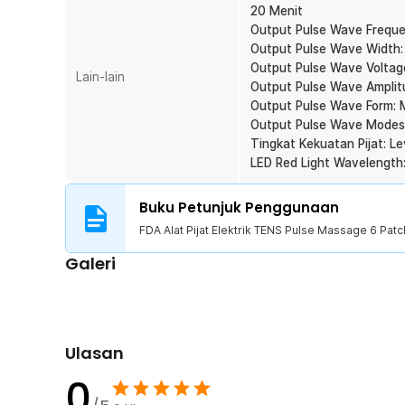
20 Menit
1 x FDA Alat Pijat Elektrik TENS Pulse Massage 6 Pa
Output Pulse Wave Freque
2 x Pad Elektroda Besar
Output Pulse Wave Width: 
2 x Pad Elektroda Sedang
Output Pulse Wave Voltag
2 x Pad Elektroda Kecil
Lain-lain
Output Pulse Wave Amplit
2 x Electrodes Leads Wires
Output Pulse Wave Form:
1 x Kabel USB Type C
Output Pulse Wave Modes
1 x Panduan Penggunaan
Tingkat Kekuatan Pijat: Le
LED Red Light Wavelength
Buku Petunjuk Penggunaan
FDA Alat Pijat Elektrik TENS Pulse Massage 6 Patc
Galeri
Ulasan
0