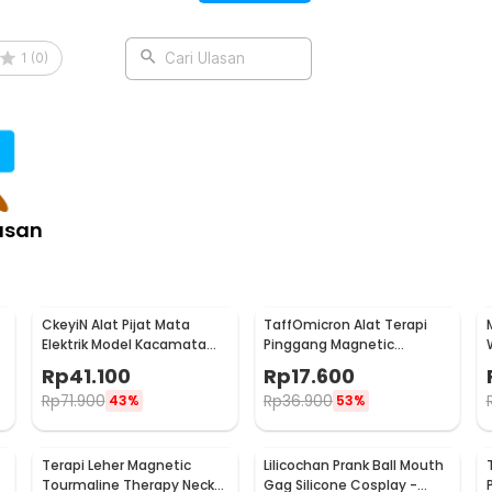
1
(
0
)
Cari Ulasan
asan
CkeyiN Alat Pijat Mata
TaffOmicron Alat Terapi
Elektrik Model Kacamata
Pinggang Magnetic
Eye Care Massager - MR818
Tourmaline Nylon Size L
Rp
41.100
Rp
17.600
Rp
71.900
Rp
36.900
43%
53%
Terapi Leher Magnetic
Lilicochan Prank Ball Mouth
Tourmaline Therapy Neck
Gag Silicone Cosplay -