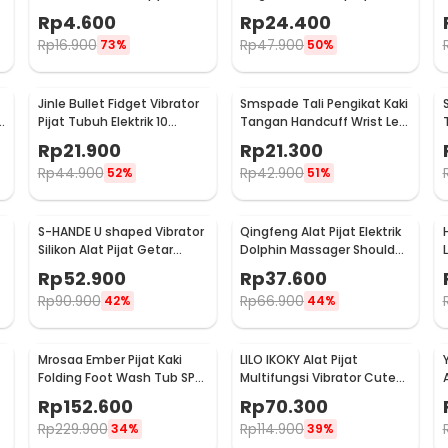
Massager - DA-3484
FD54
Rp
4.600
Rp
24.400
Rp
16.900
Rp
47.900
73%
50%
Jinle Bullet Fidget Vibrator
Smspade Tali Pengikat Kaki
k
Pijat Tubuh Elektrik 10
Tangan Handcuff Wrist Leg
Vibration - J-010
BDSM - PCT4
Rp
21.900
Rp
21.300
Rp
44.900
Rp
42.900
52%
51%
S-HANDE U shaped Vibrator
Qingfeng Alat Pijat Elektrik
Silikon Alat Pijat Getar
Dolphin Massager Shoulder
1
Elektrik - SHD-S058
Vibration USB - HK668
Rp
52.900
Rp
37.600
Rp
90.900
Rp
66.900
42%
44%
Mrosaa Ember Pijat Kaki
LILO IKOKY Alat Pijat
Folding Foot Wash Tub SPA
Multifungsi Vibrator Cute
A
Sauna Massage Bucket -
Pig Electric - HL-1907
Rp
152.600
Rp
70.300
7981
Rp
229.900
Rp
114.900
34%
39%