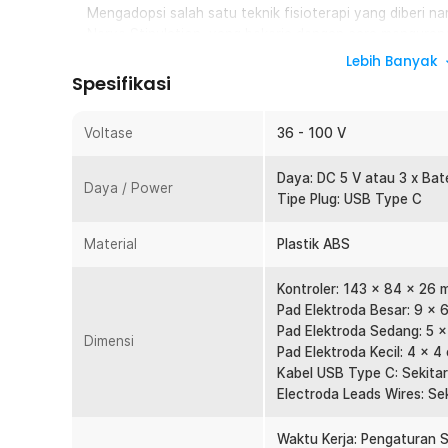
Mengadopsi salah satu teknik fisioterapi yang diberi n
Nerve Stinulation, yang bekerja dengan cara mengurangi
yang telah dimodifikasi untuk merangsang sistem saraf.
Lebih Banyak
sehingga Anda dapat beristirahat dengan rileks.
Spesifikasi
Terdiri dari 12 Mode
Ucapkan selamat tinggal pada alat pijat elektrik yang ta
Voltase
36 - 100 V
dibekali dengan 12 mode dengan 8 intensitas pijat yang
menyesuaikan perbedaan rasa lelah atau pegal yang An
Daya: DC 5 V atau 3 x Bat
Daya / Power
Tipe Plug: USB Type C
Akses Pengaturan Mudah
Anda dapat menggunakan pad pijat di bagian tubuh man
Material
Plastik ABS
modenya. Alat pijat telah dibekali layar digital dan ber
tersebut, Anda dapat mengatur mode, intensitas, hingg
Kontroler: 143 x 84 x 26
6 Pad Elektroda Aman
Pad Elektroda Besar: 9 x 
Tidak perlu khawatir dengan keamanan pad elektroda 
Pad Elektroda Sedang: 5 x
Dimensi
dirancang agar tidak menimbulkan masalah kesehatan p
Pad Elektroda Kecil: 4 x 4
buah pad elektroda yang bisa digunakan berulang kali.
Kabel USB Type C: Sekitar
Electroda Leads Wires: Sek
Kelengkapan Produk
Waktu Kerja: Pengaturan S
Rincian yang Anda dapatkan untuk pembelian produk ini