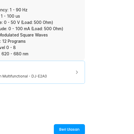
tch Multifunctional - DJ-E2A0
ncy: 1 - 90 Hz
1 - 100 us
e: 0 - 50 V (Load: 500 Ohm)
ude: 0 - 100 mA (Load: 500 Ohm)
 Modulated Square Waves
: 12 Programs
vel 0 - 8
: 620 - 680 nm
h Multifunctional - DJ-E2A0
Beri Ulasan