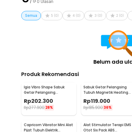
/5
0
Ulasan
Semua
5
(
0
)
4
(
0
)
3
(
0
)
2
(
0
)
Belum ada ul
Produk Rekomendasi
Igia Vibro Shape Sabuk
Sabuk Getar Pelangsing
Getar Pelangsing
Tubuh Magnetik Heating
Professional Slimming 55W
Vibrating Belt Massager -
Rp
202.300
Rp
119.000
- MC0138
X5
Rp
277.900
Rp
185.900
28%
36%
Capricorn Vibrator Mini Alat
Alat Stimulator Terapi EMS
Pijat Tubuh Elektrik
Otot Six Pack ABS