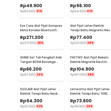
Multifungsi - EL-025
Abdominal Muscle - 068R2
Rp
49.900
Rp
56.100
Rp
83.900
Rp
94.900
41%
41%
Eye Care Alat Pijat Kompres
Alat Pijat Leher Elektrik
Mata Koneksi Bluetooth
Terapi Bahu Magnetic Nec
Eye Massager - H500
Massager - HX-5880
Rp
271.200
Rp
77.400
Rp
371.900
Rp
123.900
28%
38%
iSHINE Set Tali Pengikat Kaki
PASTSKY Alat Pijat Bekam
Tangan BDSM Bondage
Elektrik Magnetik Electric
Sets Rope - BD15
Machine Cupping - CP-618
Rp
66.200
Rp
104.900
Rp
87.000
Rp
167.900
24%
38%
SUOLAER Alat Pijat Leher
Lemecima Alat Pijat Leher
Elektrik Terapi Bahu Neck
Elektrik Terapi Bahu TENS
Massager - KS-996-1D
Neck Massager - JT-808
Rp
54.300
Rp
73.600
Rp
92.900
Rp
118.900
42%
39%