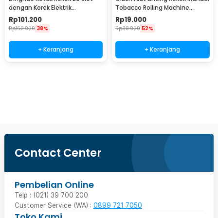
dengan Korek Elektrik
Tobacco Rolling Machine
Pyrotechnic - DH-9010
8x70mm - HP-7
Rp
101.200
Rp
19.000
Rp
162.900
38%
Rp
38.900
52%
+ Keranjang
+ Keranjang
Beli Sekarang
Contact Center
Pembelian Online
Telp : (021) 39 700 200
Customer Service (WA) :
0899 721 7050
Toko Kami