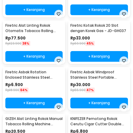
+ Keranjang
+ Keranjang
Firetric Alat Linting Rokok
Firetric Kotak Rokok 20 Slot
Otomatis Tobacco Rolling
dengan Korek Gas - JD-GH037
Machine 8x71mm - GR-12-005
Rp
77.500
Rp
33.000
Rp
123.900
38%
Rp
59.900
45%
+ Keranjang
+ Keranjang
Firetric Asbak Rotation
Firetric Asbak Windproof
Enclosed Stainless Steel
Stainless Steel Portable
Portable Ashtray - JL32
Ashtray - JL38
Rp
6.900
Rp
30.000
Rp
18.900
64%
Rp
55.900
47%
+ Keranjang
+ Keranjang
GIZEH Alat Linting Rokok Manual
KNIFEZER Pemotong Rokok
Tobacco Rolling Machine
Cerutu Cigar Cutter Double
8x70mm - GU222
Blade - XJ-01
Rp
20.500
Rp
6.800