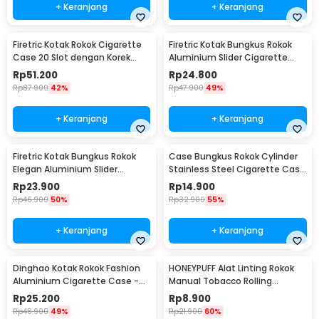
+ Keranjang
+ Keranjang
Firetric Kotak Rokok Cigarette
Firetric Kotak Bungkus Rokok
Case 20 Slot dengan Korek
Aluminium Slider Cigarette
Elektrik - JD-YH073
Case 20 Rokok - JD-EH007
Rp
51.200
Rp
24.800
Rp
87.900
42%
Rp
47.900
49%
+ Keranjang
+ Keranjang
Firetric Kotak Bungkus Rokok
Case Bungkus Rokok Cylinder
Elegan Aluminium Slider
Stainless Steel Cigarette Case
Cigarette Case - JD-EH960
- LC25
Rp
23.900
Rp
14.900
Rp
46.900
50%
Rp
32.900
55%
+ Keranjang
+ Keranjang
Dinghao Kotak Rokok Fashion
HONEYPUFF Alat Linting Rokok
Aluminium Cigarette Case -
Manual Tobacco Rolling
DH-7710
Machine 10 x 70mm - TN900
Rp
25.200
Rp
8.900
Rp
48.900
49%
Rp
21.900
60%