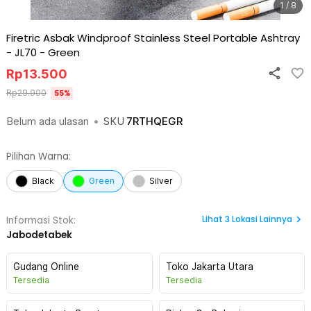
1 / 8
Firetric Asbak Windproof Stainless Steel Portable Ashtray
- JL70
-
Green
Rp
13.500
Rp
29.900
55
%
Belum ada ulasan
•
SKU
7RTHQEGR
Pilihan Warna:
Black
Green
Silver
Lihat
3
Lokasi Lainnya
Informasi Stok:
Jabodetabek
Gudang Online
Toko Jakarta Utara
Tersedia
Tersedia