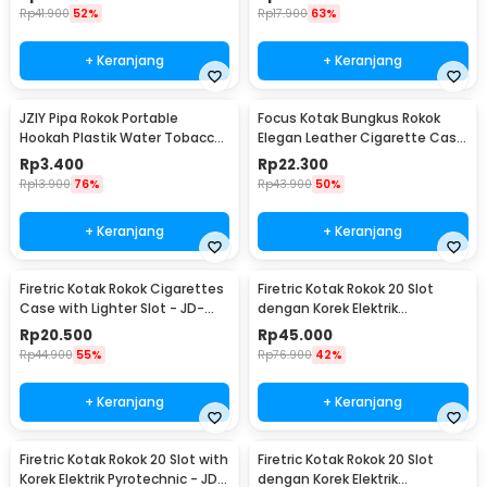
Rp
41.900
52%
Rp
17.900
63%
+ Keranjang
+ Keranjang
JZIY Pipa Rokok Portable
Focus Kotak Bungkus Rokok
Hookah Plastik Water Tobacco
Elegan Leather Cigarette Case
Smoking Pipe - JY-101
- JD-SH650
Rp
3.400
Rp
22.300
Rp
13.900
76%
Rp
43.900
50%
+ Keranjang
+ Keranjang
Firetric Kotak Rokok Cigarettes
Firetric Kotak Rokok 20 Slot
Case with Lighter Slot - JD-
dengan Korek Elektrik
YH001
Pyrotechnic - JD-YH048
Rp
20.500
Rp
45.000
Rp
44.900
55%
Rp
76.900
42%
+ Keranjang
+ Keranjang
Firetric Kotak Rokok 20 Slot with
Firetric Kotak Rokok 20 Slot
Korek Elektrik Pyrotechnic - JD-
dengan Korek Elektrik