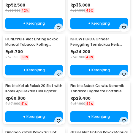
YH051
Pyrotechnic - HD-KS-A6
Rp
52.500
Rp
36.000
Rp
89.900
42%
Rp
64.900
45%
+ Keranjang
+ Keranjang
HONEYPUFF Alat Linting Rokok
ISHOWTIENDA Grinder
Manual Tobacco Rolling
Penggiling Tembakau Herb
Machine 6-8x110mm - QQ001
Crusher Magnetic 3 Layer -
Rp
9.700
Rp
24.200
LST-24
Rp
23.900
60%
Rp
46.900
49%
+ Keranjang
+ Keranjang
Firetric Kotak Rokok 20 Slot with
Firetric Asbak Cerutu Keramik
Korek Api Elektrik Coil Lighter
Tobacco Cigarette Portable
USB - JD-YH020
Ashtray - JL10
Rp
60.800
Rp
29.400
Rp
101.900
41%
Rp
54.900
47%
+ Keranjang
+ Keranjang
Dinghao Kotak Rokok 20 Slot
GIZEH Alat Linting Rokok Manual