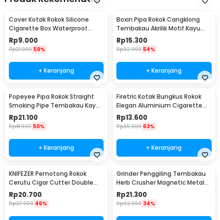
Cover Kotak Rokok Silicone
Boxin Pipa Rokok Cangklong
Cigarette Box Waterproof
Tembakau Akrilik Motif Kayu
Keep Calm - JD-SH100
Tobacco Pipes - ZF808
Rp
9.000
Rp
15.300
Rp
21.900
59%
Rp
32.900
54%
+ Keranjang
+ Keranjang
Popeyee Pipa Rokok Straight
Firetric Kotak Bungkus Rokok
Smoking Pipe Tembakau Kayu
Elegan Aluminium Cigarette
Mahoni - WD-051
Case - JD-EH006
Rp
21.100
Rp
13.600
Rp
41.900
50%
Rp
35.900
63%
+ Keranjang
+ Keranjang
KNIFEZER Pemotong Rokok
Grinder Penggiling Tembakau
Cerutu Cigar Cutter Double
Herb Crusher Magnetic Metal
Blade - EC-50A
Mesh 4 Layer - LST-23
Rp
20.700
Rp
21.300
Rp
37.900
46%
Rp
32.000
34%