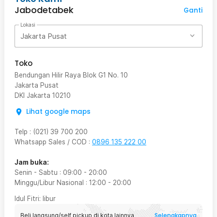
Jabodetabek
Ganti
Lokasi
Jakarta Pusat
Toko
Bendungan Hilir Raya Blok G1 No. 10
Jakarta Pusat
DKI Jakarta
10210
Lihat google maps
Telp
:
(021) 39 700 200
Whatsapp Sales / COD
:
0896 135 222 00
Jam buka:
Senin - Sabtu
:
09:00
-
20:00
Minggu/Libur Nasional
:
12:00
-
20:00
Idul Fitri
: libur
Selengkapnya
Beli langsung/self pickup di kota lainnya