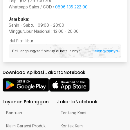
Telp
:
(021) 39 700 200
Whatsapp Sales / COD
:
0896 135 222 00
Jam buka:
Senin - Sabtu
:
09:00
-
20:00
Minggu/Libur Nasional
:
12:00
-
20:00
Idul Fitri
: libur
Selengkapnya
Beli langsung/self pickup di kota lainnya
Download Aplikasi JakartaNotebook
Layanan Pelanggan
JakartaNotebook
Bantuan
Tentang Kami
Klaim Garansi Produk
Kontak Kami