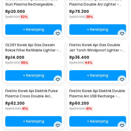
Gun Plasma Rechargeable
Plasma Double Arc Lighter -
Lighter - MSDS
HY-6008C
Rp
20.000
Rp
75.300
Rp
40.900
52%
Rp
120.900
38%
+ Keranjang
+ Keranjang
OLOEY Korek Api Gas Desain
Firetric Korek Api Gas Double
Rokok Filter Refillable Lighter -
Jet Torch Windproof Lighter -
XM19
PL-139
Rp
14.000
Rp
36.400
Rp
30.900
55%
Rp
64.900
44%
+ Keranjang
+ Keranjang
Firetric Korek Api Elektrik Pulse
Firetric Korek Api Elektrik Double
Plasma Cross Double Arc
Plasma Arc USB Recharge -
Lighter - JL613-FD
JL113
Rp
62.200
Rp
60.200
Rp
103.900
41%
Rp
100.900
41%
+ Keranjang
+ Keranjang