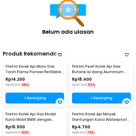
1 x Kabel Micro USB
Belum ada ulasan
Produk Rekomendasi
Firetric Korek Api Micro Gas
Firetric Pearl Korek Api Gas
Torch Flame Pioneer Refillable
Butane Isi Ulang Aluminium
Windproof - 7MK2AF
Elegant - DOL077
Rp
14.200
Rp
18.400
Rp
30.900
55%
Rp
37.900
52%
+ Keranjang
+ Keranjang
Firetric Korek Api Gas Model
Firetric Korek Api Minyak
Kunci Mobil BMW dengan
Gantungan Kunci Waterproof
Lampu LED Senter
Survival Aluminum - A1243
Rp
16.900
Rp
4.700
Rp
35.900
53%
Rp
16.900
73%