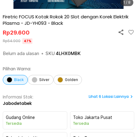
1 / 8
Firetric FOCUS Kotak Rokok 20 Slot dengan Korek Elektrik
Plasma - JD-YH093
-
Black
Rp
29.600
Rp
54.900
47
%
Belum ada ulasan
•
SKU
4LHX0MBK
Pilihan Warna:
Black
Silver
Golden
Lihat
6
Lokasi Lainnya
Informasi Stok:
Jabodetabek
Gudang Online
Toko Jakarta Pusat
Tersedia
Tersedia