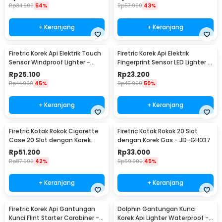
Rp
34.900
54%
Rp
57.900
43%
+ Keranjang
+ Keranjang
Firetric Korek Api Elektrik Touch
Firetric Korek Api Elektrik
Sensor Windproof Lighter -
Fingerprint Sensor LED Lighter -
JL706
MG-517
Rp
25.100
Rp
23.200
Rp
44.900
45%
Rp
45.900
50%
+ Keranjang
+ Keranjang
Firetric Kotak Rokok Cigarette
Firetric Kotak Rokok 20 Slot
Case 20 Slot dengan Korek
dengan Korek Gas - JD-GH037
Elektrik - JD-YH073
Rp
51.200
Rp
33.000
Rp
87.900
42%
Rp
59.900
45%
+ Keranjang
+ Keranjang
Firetric Korek Api Gantungan
Dolphin Gantungan Kunci
Kunci Flint Starter Carabiner -
Korek Api Lighter Waterproof -