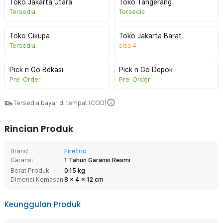
Toko Jakarta Utara
Toko Tangerang
Tersedia
Tersedia
Toko Cikupa
Toko Jakarta Barat
Tersedia
sisa
4
Pick n Go Bekasi
Pick n Go Depok
Pre-Order
Pre-Order
Tersedia bayar di tempat (COD)
Rincian Produk
Brand
Firetric
Garansi
1 Tahun Garansi Resmi
Berat Produk
0.15 kg
Dimensi Kemasan
8
x
4
x
12
cm
Keunggulan Produk