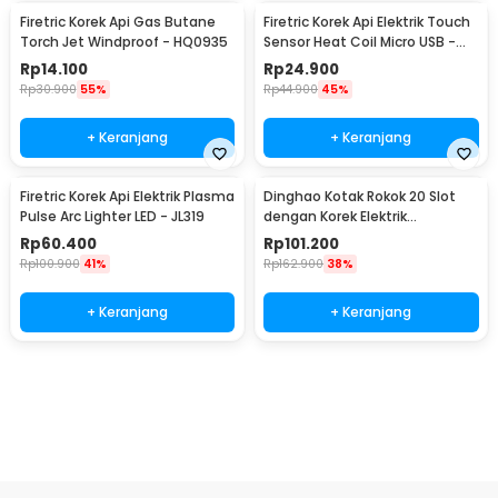
Firetric Korek Api Gas Butane
Firetric Korek Api Elektrik Touch
Torch Jet Windproof - HQ0935
Sensor Heat Coil Micro USB -
JL711
Rp
14.100
Rp
24.900
Rp
30.900
55%
Rp
44.900
45%
+ Keranjang
+ Keranjang
Firetric Korek Api Elektrik Plasma
Dinghao Kotak Rokok 20 Slot
Pulse Arc Lighter LED - JL319
dengan Korek Elektrik
Pyrotechnic - DH-9010
Rp
60.400
Rp
101.200
Rp
100.900
41%
Rp
162.900
38%
+ Keranjang
+ Keranjang
Beli Sekarang