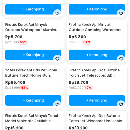
+ Keranjang
+ Keranjang
Firetric Korek Api Minyak
Firetric Korek Api Minyak
Outdoor Waterproof Aluminum
Outdoor Camping Waterproof
Gantungan Kunci - ES002
Lighter - 18G
Rp
5.700
Rp
5.800
Rp
15.900
65%
Rp
15.900
64%
+ Keranjang
+ Keranjang
Yofeil Korek Api Gas Refillable
Firetric Korek Api Gas Butane
Butane Torch Flame Gun
Torch Jet Telescopic LED
Lighter - TX-19
Lighter - LE196
Rp
55.400
Rp
28.700
Rp
93.900
42%
Rp
53.900
47%
+ Keranjang
+ Keranjang
Firetric Korek Api Minyak Tanah
Firetric Korek Api Gas Butane
Model Minimalis Refillable
Torch Jet Windproof Refillable
Lighter - ZR006
Lighter - HB851
Rp
16.200
Rp
33.200