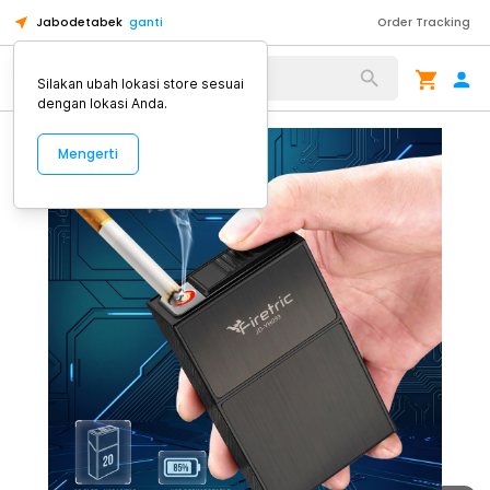
Jabodetabek
ganti
Order Tracking
Alat Kopi
Silakan ubah lokasi store sesuai
dengan lokasi Anda.
Mengerti