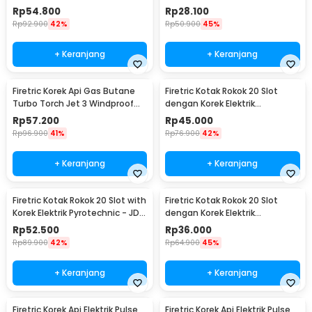
BCK2-666
1989
Rp
54.800
Rp
28.100
Rp
92.900
42%
Rp
50.900
45%
+ Keranjang
+ Keranjang
Firetric Korek Api Gas Butane
Firetric Kotak Rokok 20 Slot
Turbo Torch Jet 3 Windproof
dengan Korek Elektrik
Lighter - PE-979
Pyrotechnic - JD-YH048
Rp
57.200
Rp
45.000
Rp
96.900
41%
Rp
76.900
42%
+ Keranjang
+ Keranjang
Firetric Kotak Rokok 20 Slot with
Firetric Kotak Rokok 20 Slot
Korek Elektrik Pyrotechnic - JD-
dengan Korek Elektrik
YH051
Pyrotechnic - HD-KS-A6
Rp
52.500
Rp
36.000
Rp
89.900
42%
Rp
64.900
45%
+ Keranjang
+ Keranjang
Firetric Korek Api Elektrik Pulse
Firetric Korek Api Elektrik Pulse