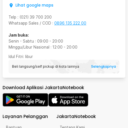
Lihat google maps
Telp
:
(021) 39 700 200
Whatsapp Sales / COD
:
0896 135 222 00
Jam buka:
Senin - Sabtu
:
09:00
-
20:00
Minggu/Libur Nasional
:
12:00
-
20:00
Idul Fitri
: libur
Selengkapnya
Beli langsung/self pickup di kota lainnya
Download Aplikasi JakartaNotebook
Layanan Pelanggan
JakartaNotebook
Bantuan
Tentang Kami