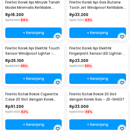
Firetric Korek Api Minyak Tanah
Firetric Korek Api Gas Butane
Model Minimalis Refillable
Torch Jet Windproof Refillable
Lighter - ZR006
Lighter - HB851
Rp
16.200
Rp
33.200
Rp
34.900
54%
Rp
57.900
43%
+ Keranjang
+ Keranjang
Firetric Korek Api Elektrik Touch
Firetric Korek Api Elektrik
Sensor Windproof Lighter -
Fingerprint Sensor LED Lighter -
JL706
MG-517
Rp
25.100
Rp
23.200
Rp
44.900
45%
Rp
45.900
50%
+ Keranjang
+ Keranjang
Firetric Kotak Rokok Cigarette
Firetric Kotak Rokok 20 Slot
Case 20 Slot dengan Korek
dengan Korek Gas - JD-GH037
Elektrik - JD-YH073
Rp
51.200
Rp
33.000
Rp
87.900
42%
Rp
59.900
45%
+ Keranjang
+ Keranjang