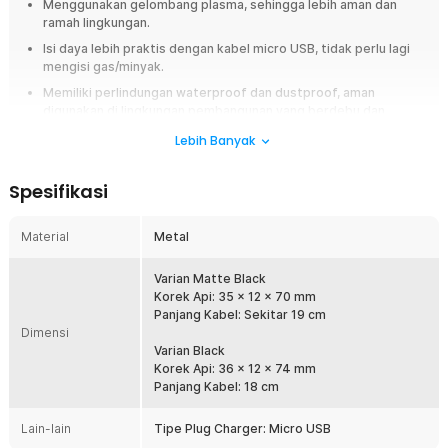
Menggunakan gelombang plasma, sehingga lebih aman dan
ramah lingkungan.
Isi daya lebih praktis dengan kabel micro USB, tidak perlu lagi
mengisi gas/minyak.
Memiliki perlindungan waterproof dan dustproof, aman
digunakan di lingkungan pembangunan yang berdebu dan
lembap.
Lebih Banyak
Terdapat lampu indikator di samping untuk menunjukkan sisa
baterai.
Spesifikasi
Overview
Material
Metal
Korek api elektrik Firetric JL613-FD hadir dengan teknologi Cross
Double Arc Pulse Plasma yang menghasilkan panas melalui plasma listrik
tanpa menggunakan gas maupun minyak. Cukup isi ulang menggunakan
Varian Matte Black
kabel Micro USB, dan korek siap digunakan kembali kapan saja. Dengan
Korek Api: 35 x 12 x 70 mm
desain ringkas serta indikator baterai, korek api elektrik ini menjadi
Panjang Kabel: Sekitar 19 cm
pilihan praktis untuk penggunaan sehari-hari maupun aktivitas outdoor.
Dimensi
Varian Black
Fitur
Korek Api: 36 x 12 x 74 mm
Panjang Kabel: 18 cm
Isi Ulang Dengan Kabel USB
Tidak perlu lagi membeli gas isi ulang atau mengganti batu api.
Lain-lain
Tipe Plug Charger: Micro USB
Cukup sambungkan kabel Micro USB ke adaptor, laptop, atau