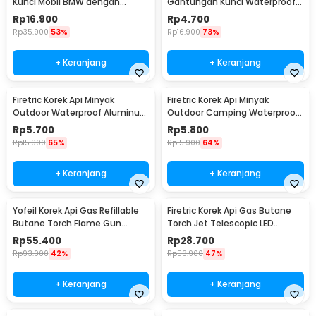
Kunci Mobil BMW dengan
Gantungan Kunci Waterproof
Lampu LED Senter
Survival Aluminum - A1243
Rp
16.900
Rp
4.700
Rp
35.900
53%
Rp
16.900
73%
+ Keranjang
+ Keranjang
Firetric Korek Api Minyak
Firetric Korek Api Minyak
Outdoor Waterproof Aluminum
Outdoor Camping Waterproof
Gantungan Kunci - ES002
Lighter - 18G
Rp
5.700
Rp
5.800
Rp
15.900
65%
Rp
15.900
64%
+ Keranjang
+ Keranjang
Yofeil Korek Api Gas Refillable
Firetric Korek Api Gas Butane
Butane Torch Flame Gun
Torch Jet Telescopic LED
Lighter - TX-19
Lighter - LE196
Rp
55.400
Rp
28.700
Rp
93.900
42%
Rp
53.900
47%
+ Keranjang
+ Keranjang