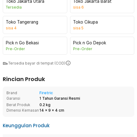
Toko Jakarta Utara
Toko Jakarta Barat
Tersedia
sisa
6
Toko Tangerang
Toko Cikupa
sisa
4
sisa
5
Pick n Go Bekasi
Pick n Go Depok
Pre-Order
Pre-Order
Tersedia bayar di tempat (COD)
Rincian Produk
Brand
Firetric
Garansi
1 Tahun Garansi Resmi
Berat Produk
0.2 kg
Dimensi Kemasan
14
x
9
x
4
cm
Keunggulan Produk