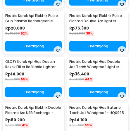
+ Keranjang
+ Keranjang
Firetric Korek Api Elektrik Pulse
Firetric Korek Api Elektrik Pulse
Gun Plasma Rechargeable
Plasma Double Arc Lighter -
Lighter - MSDS
HY-6008C
Rp
20.000
Rp
75.300
Rp
40.900
52%
Rp
120.900
38%
+ Keranjang
+ Keranjang
OLOEY Korek Api Gas Desain
Firetric Korek Api Gas Double
Rokok Filter Refillable Lighter -
Jet Torch Windproof Lighter -
XM19
PL-139
Rp
14.000
Rp
36.400
Rp
30.900
55%
Rp
64.900
44%
+ Keranjang
+ Keranjang
Firetric Korek Api Elektrik Double
Firetric Korek Api Gas Butane
Plasma Arc USB Recharge -
Torch Jet Windproof - HQ0935
JL113
Rp
60.200
Rp
14.100
Rp
100.900
41%
Rp
30.900
55%