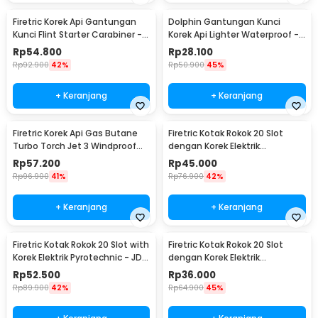
Firetric Korek Api Gantungan
Dolphin Gantungan Kunci
Kunci Flint Starter Carabiner -
Korek Api Lighter Waterproof -
BCK2-666
1989
Rp
54.800
Rp
28.100
Rp
92.900
42%
Rp
50.900
45%
+ Keranjang
+ Keranjang
Firetric Korek Api Gas Butane
Firetric Kotak Rokok 20 Slot
Turbo Torch Jet 3 Windproof
dengan Korek Elektrik
Lighter - PE-979
Pyrotechnic - JD-YH048
Rp
57.200
Rp
45.000
Rp
96.900
41%
Rp
76.900
42%
+ Keranjang
+ Keranjang
Firetric Kotak Rokok 20 Slot with
Firetric Kotak Rokok 20 Slot
Korek Elektrik Pyrotechnic - JD-
dengan Korek Elektrik
YH051
Pyrotechnic - HD-KS-A6
Rp
52.500
Rp
36.000
Rp
89.900
42%
Rp
64.900
45%