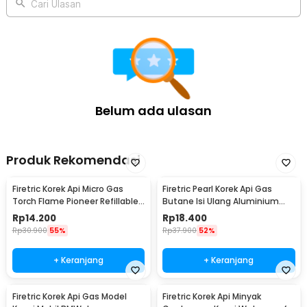
Cari Ulasan
Kelengkapan Produk
Rincian yang Anda dapatkan untuk pembelian produk ini:
1 x Firetric Korek Api Elektrik Pulse Plasma Cross Double Arc
Lighter - JL613-FD
1 x Kabel Micro USB
1 x Panduan Penggunaan
Belum ada ulasan
Produk Rekomendasi
Firetric Korek Api Micro Gas
Firetric Pearl Korek Api Gas
Torch Flame Pioneer Refillable
Butane Isi Ulang Aluminium
Windproof - 7MK2AF
Elegant - DOL077
Rp
14.200
Rp
18.400
Rp
30.900
55%
Rp
37.900
52%
+ Keranjang
+ Keranjang
Firetric Korek Api Gas Model
Firetric Korek Api Minyak