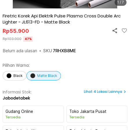
1 / 7
Firetric Korek Api Elektrik Pulse Plasma Cross Double Arc
Lighter - JL613-FD
-
Matte Black
Rp
55.900
Rp
103.900
47
%
Belum ada ulasan
•
SKU
7RHXB8ME
Pilihan Warna:
Black
Matte Black
Lihat
4
Lokasi Lainnya
Informasi Stok:
Jabodetabek
Gudang Online
Toko Jakarta Pusat
Tersedia
Tersedia