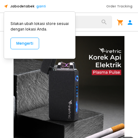
Jabodetabek
ganti
Order Tracking
Alat Kopi
Silakan ubah lokasi store sesuai
dengan lokasi Anda.
Mengerti