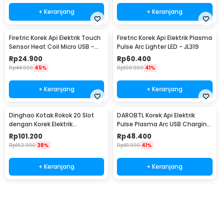
+ Keranjang
+ Keranjang
Firetric Korek Api Elektrik Touch
Firetric Korek Api Elektrik Plasma
Sensor Heat Coil Micro USB -
Pulse Arc Lighter LED - JL319
JL711
Rp
24.900
Rp
60.400
Rp
44.900
45%
Rp
100.900
41%
+ Keranjang
+ Keranjang
Dinghao Kotak Rokok 20 Slot
DAROBTL Korek Api Elektrik
dengan Korek Elektrik
Pulse Plasma Arc USB Charging
Pyrotechnic - DH-9010
- M911
Rp
101.200
Rp
48.400
Rp
162.900
38%
Rp
81.900
41%
+ Keranjang
+ Keranjang
Beli Sekarang