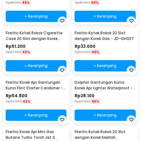
Rp
44.900
45%
Rp
45.900
50%
+ Keranjang
+ Keranjang
Firetric Kotak Rokok Cigarette
Firetric Kotak Rokok 20 Slot
Case 20 Slot dengan Korek
dengan Korek Gas - JD-GH037
Elektrik - JD-YH073
Rp
51.200
Rp
33.000
Rp
87.900
42%
Rp
59.900
45%
+ Keranjang
+ Keranjang
Firetric Korek Api Gantungan
Dolphin Gantungan Kunci
Kunci Flint Starter Carabiner -
Korek Api Lighter Waterproof -
BCK2-666
1989
Rp
54.800
Rp
28.100
Rp
92.900
42%
Rp
50.900
45%
+ Keranjang
+ Keranjang
Firetric Korek Api Mini Gas
Firetric Kotak Rokok 20 Slot
Butane Turbo Torch Jet 3
dengan Korek Elektrik