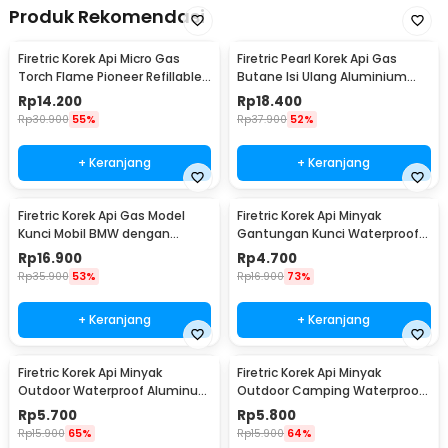
Produk Rekomendasi
Firetric Korek Api Micro Gas
Firetric Pearl Korek Api Gas
Torch Flame Pioneer Refillable
Butane Isi Ulang Aluminium
Windproof - 7MK2AF
Elegant - DOL077
Rp
14.200
Rp
18.400
Rp
30.900
55%
Rp
37.900
52%
+ Keranjang
+ Keranjang
Firetric Korek Api Gas Model
Firetric Korek Api Minyak
Kunci Mobil BMW dengan
Gantungan Kunci Waterproof
Lampu LED Senter
Survival Aluminum - A1243
Rp
16.900
Rp
4.700
Rp
35.900
53%
Rp
16.900
73%
+ Keranjang
+ Keranjang
Firetric Korek Api Minyak
Firetric Korek Api Minyak
Outdoor Waterproof Aluminum
Outdoor Camping Waterproof
Gantungan Kunci - ES002
Lighter - 18G
Rp
5.700
Rp
5.800
Rp
15.900
65%
Rp
15.900
64%