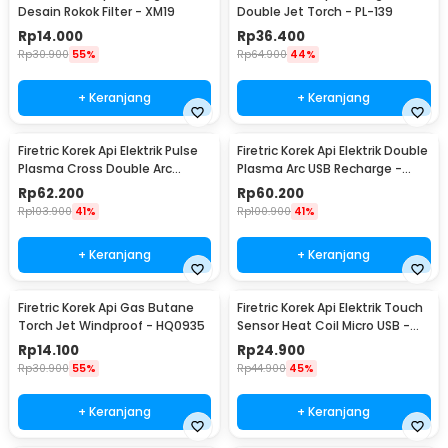
Desain Rokok Filter - XM19
Double Jet Torch - PL-139
Rp
14.000
Rp
36.400
Rp
30.900
55%
Rp
64.900
44%
+ Keranjang
+ Keranjang
Firetric Korek Api Elektrik Pulse
Firetric Korek Api Elektrik Double
Plasma Cross Double Arc
Plasma Arc USB Recharge -
Lighter - JL613-FD
JL113
Rp
62.200
Rp
60.200
Rp
103.900
41%
Rp
100.900
41%
+ Keranjang
+ Keranjang
Firetric Korek Api Gas Butane
Firetric Korek Api Elektrik Touch
Torch Jet Windproof - HQ0935
Sensor Heat Coil Micro USB -
JL711
Rp
14.100
Rp
24.900
Rp
30.900
55%
Rp
44.900
45%
+ Keranjang
+ Keranjang