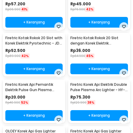
Windproof - PE-979
Pyrotechnic - JD-YH048
Rp
57.200
Rp
45.000
Rp
96.900
41%
Rp
76.900
42%
+ Keranjang
+ Keranjang
Firetric Kotak Rokok 20 Slot with
Firetric Kotak Rokok 20 Slot
Korek Elektrik Pyrotechnic - JD-
dengan Korek Elektrik
YH051
Pyrotechnic - HD-KS-A6
Rp
52.500
Rp
36.000
Rp
89.900
42%
Rp
64.900
45%
+ Keranjang
+ Keranjang
Firetric Korek Api Pemantik
Firetric Korek Api Elektrik Double
Elektrik Pulse Gun Plasma
Pulse Plasma Arc Lighter - HY-
Lighter - MSDS
6008C
Rp
20.000
Rp
75.300
Rp
40.900
52%
Rp
120.900
38%
+ Keranjang
+ Keranjang
OLOEY Korek Api Gas Lighter
Firetric Korek Api Gas Lighter