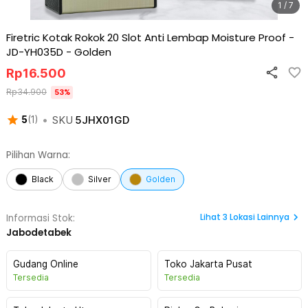
1 / 7
Firetric Kotak Rokok 20 Slot Anti Lembap Moisture Proof -
JD-YH035D
-
Golden
Rp
16.500
Rp
34.900
53
%
•
SKU
5JHX01GD
5
(
1
)
Pilihan Warna:
Black
Silver
Golden
Lihat
3
Lokasi Lainnya
Informasi Stok:
Jabodetabek
Gudang Online
Toko Jakarta Pusat
Tersedia
Tersedia