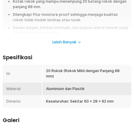
Kotak rokok yang mampu menampung 20 batang rokok dengan
panjang 88 mm.
Dilengkapi fitur moisture proof sehingga menjaga kualitas
rokok tidak mudah lembap atau rusak.
Desain elegan, bentuk minimalis, dan paduan warna mewah yang
dapat dipilih sesuai selera.
Lebih Banyak
Overview
Kotak rokok elegan berkapasitas 20 batang, tahan lembap berkat fitur
Spesifikasi
moisture proof, dan desain minimalis yang mudah dibawa. Bisa langsung
menampung bungkus rokok tanpa repot. Pilihan warna mewah sesuai
gaya Anda.
20 Rokok (Rokok Mild dengan Panjang 88
Isi
mm)
Fitur
Material
Aluminium dan Plastik
Kapasitas Besar
Kotak rokok ini mampu menampung hingga 20 batang rokok
Dimensi
Keseluruhan: Sekitar 60 x 28 x 92 mm
dengan panjang 88 mm. Anda bahkan bisa memasukkan seluruh
bungkus rokok sehingga tidak perlu mengeluarkan dan
memasukkan batang rokok satu per satu ke dalam kotak.
Galeri
Jaga Kualitas Rokok
Kotak rokok tertutup rapat untuk menjaga kualitas rokok agar tidak
mudah lembap dan menjadi tidak enak. Anda tidak perlu khawatir