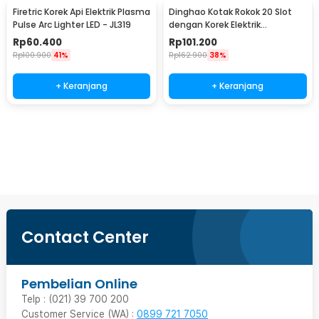
Firetric Korek Api Elektrik Plasma
Dinghao Kotak Rokok 20 Slot
Pulse Arc Lighter LED - JL319
dengan Korek Elektrik
Pyrotechnic - DH-9010
Rp
60.400
Rp
101.200
Rp
100.900
41%
Rp
162.900
38%
+ Keranjang
+ Keranjang
Beli Sekarang
Contact Center
Pembelian Online
Telp : (021) 39 700 200
Customer Service (WA) :
0899 721 7050