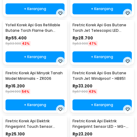
+ Keranjang
+ Keranjang
Yofeil Korek Api Gas Refillable
Firetric Korek Api Gas Butane
Butane Torch Flame Gun
Torch Jet Telescopic LED
Lighter - TX-19
Lighter - LE196
Rp
55.400
Rp
28.700
Rp
93.900
42%
Rp
53.900
47%
+ Keranjang
+ Keranjang
Firetric Korek Api Minyak Tanah
Firetric Korek Api Gas Butane
Model Minimalis - ZR006
Torch Jet Windproof - HB851
Rp
16.200
Rp
33.200
Rp
34.900
54%
Rp
57.900
43%
+ Keranjang
+ Keranjang
Firetric Korek Api Elektrik
Firetric Korek Api Elektrik
Fingerprint Touch Sensor
Fingerprint Sensor LED - MG-
Lighter Windproof - JL706
517
Rp
25.100
Rp
23.200