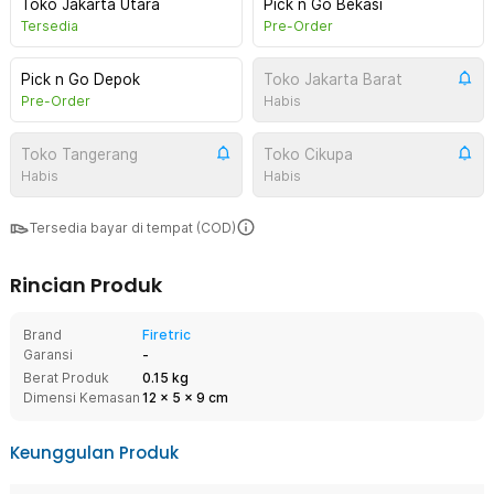
Toko Jakarta Utara
Pick n Go Bekasi
Tersedia
Pre-Order
Pick n Go Depok
Toko Jakarta Barat
Pre-Order
Habis
Toko Tangerang
Toko Cikupa
Habis
Habis
Tersedia bayar di tempat (COD)
Rincian Produk
Brand
Firetric
Garansi
-
Berat Produk
0.15 kg
Dimensi Kemasan
12
x
5
x
9
cm
Keunggulan Produk