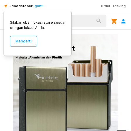
Jabodetabek
ganti
Order Tracking
Alat Kopi
Silakan ubah lokasi store sesuai
dengan lokasi Anda.
Mengerti