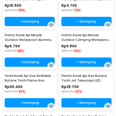
Lampu LED Senter
Survival Aluminum - A1243
Rp
16.900
Rp
4.700
Rp
35.900
53%
Rp
16.900
73%
+ Keranjang
+ Keranjang
Firetric Korek Api Minyak
Firetric Korek Api Minyak
Outdoor Waterproof Aluminum
Outdoor Camping Waterproof
Gantungan Kunci - ES002
Lighter - 18G
Rp
5.700
Rp
5.800
Rp
15.900
65%
Rp
15.900
64%
+ Keranjang
+ Keranjang
Yofeil Korek Api Gas Refillable
Firetric Korek Api Gas Butane
Butane Torch Flame Gun
Torch Jet Telescopic LED
Lighter - TX-19
Lighter - LE196
Rp
55.400
Rp
28.700
Rp
93.900
42%
Rp
53.900
47%
+ Keranjang
+ Keranjang