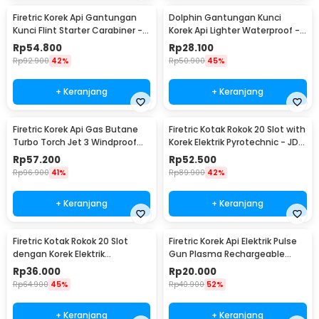
Firetric Korek Api Gantungan
Dolphin Gantungan Kunci
Kunci Flint Starter Carabiner -
Korek Api Lighter Waterproof -
BCK2-666
1989
Rp
54.800
Rp
28.100
Rp
92.900
42%
Rp
50.900
45%
+ Keranjang
+ Keranjang
Firetric Korek Api Gas Butane
Firetric Kotak Rokok 20 Slot with
Turbo Torch Jet 3 Windproof
Korek Elektrik Pyrotechnic - JD-
Lighter - PE-979
YH051
Rp
57.200
Rp
52.500
Rp
96.900
41%
Rp
89.900
42%
+ Keranjang
+ Keranjang
Firetric Kotak Rokok 20 Slot
Firetric Korek Api Elektrik Pulse
dengan Korek Elektrik
Gun Plasma Rechargeable
Pyrotechnic - HD-KS-A6
Lighter - MSDS
Rp
36.000
Rp
20.000
Rp
64.900
45%
Rp
40.900
52%
+ Keranjang
+ Keranjang