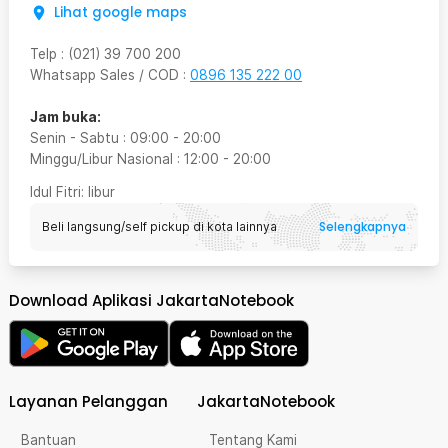
Lihat google maps
Telp
:
(021) 39 700 200
Whatsapp Sales / COD
:
0896 135 222 00
Jam buka:
Senin - Sabtu
:
09:00
-
20:00
Minggu/Libur Nasional
:
12:00
-
20:00
Idul Fitri
: libur
Selengkapnya
Beli langsung/self pickup di kota lainnya
Download Aplikasi JakartaNotebook
Layanan Pelanggan
JakartaNotebook
Bantuan
Tentang Kami