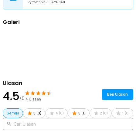
Pyrotechnic - JD-YH048
modern.
Menjaga Kualitas Rokok
Kotak ini dapat menjaga rasa rokok karena anti lembab. Selain itu,
Galeri
rokok Anda tidak akan mudah basah karena hujan ataupun patah
karena tertekuk.
Kelengkapan Produk
Rincian yang Anda dapatkan untuk pembelian produk ini:
1 x Firetric Kotak Rokok 20 Slot dengan Korek Elektrik
Pyrotechnic - JD-YH048
1 x Kabel Micro USB
Ulasan
4.5
Beri Ulasan
/5
4
Ulasan
Semua
5
(
3
)
4
(
0
)
3
(
1
)
2
(
0
)
1
(
0
)
Cari Ulasan