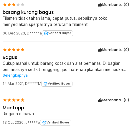
Membantu (
0
)
barang kurang bagus
Filamen tidak tahan lama, cepat putus, sebaiknya toko
menyediakan sperpartnya terutama filament
06 Dec 2023
,
D*****a
Verified Buyer
Membantu (
0
)
Bagus
Cukup mahal untuk barang kotak dan alat pemanas. Di bagian
pemanasnya sedikit renggang, jadi hati-hati jika akan membuka
Selengkapnya
tutup wadahnya.
14 Mar 2021
,
D*****M
Verified Buyer
Membantu (
0
)
Mantapp
Ringann di bawa
13 Oct 2020
,
u*****e
Verified Buyer