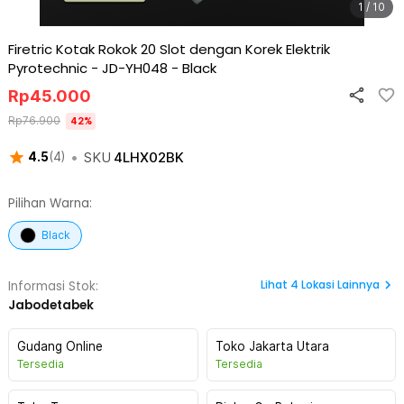
1 / 10
Firetric Kotak Rokok 20 Slot dengan Korek Elektrik
Pyrotechnic - JD-YH048
-
Black
Rp
45.000
Rp
76.900
42
%
•
SKU
4LHX02BK
4.5
(
4
)
Pilihan Warna:
Black
Lihat
4
Lokasi Lainnya
Informasi Stok:
Jabodetabek
Gudang Online
Toko Jakarta Utara
Tersedia
Tersedia