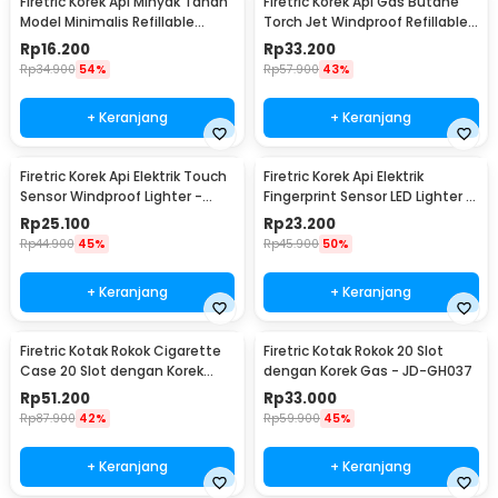
Firetric Korek Api Minyak Tanah
Firetric Korek Api Gas Butane
Model Minimalis Refillable
Torch Jet Windproof Refillable
Lighter - ZR006
Lighter - HB851
Rp
16.200
Rp
33.200
Rp
34.900
54%
Rp
57.900
43%
+ Keranjang
+ Keranjang
Firetric Korek Api Elektrik Touch
Firetric Korek Api Elektrik
Sensor Windproof Lighter -
Fingerprint Sensor LED Lighter -
JL706
MG-517
Rp
25.100
Rp
23.200
Rp
44.900
45%
Rp
45.900
50%
+ Keranjang
+ Keranjang
Firetric Kotak Rokok Cigarette
Firetric Kotak Rokok 20 Slot
Case 20 Slot dengan Korek
dengan Korek Gas - JD-GH037
Elektrik - JD-YH073
Rp
51.200
Rp
33.000
Rp
87.900
42%
Rp
59.900
45%
+ Keranjang
+ Keranjang