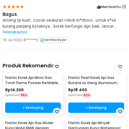
Membantu (
1
)
Bagus
enteng tp kuat.. cocok seukuran rokok m*rlboro.. untuk e*se
kurang panjang kotaknya... korek berfungsi dgn baik.. lancar
Selengkapnya
semua.. semoga awet
16 Jul 2020
,
B*****h
Verified Buyer
Produk Rekomendasi
Firetric Korek Api Micro Gas
Firetric Pearl Korek Api Gas
Torch Flame Pioneer Refillable
Butane Isi Ulang Aluminium
Windproof - 7MK2AF
Elegant - DOL077
Rp
14.200
Rp
18.400
Rp
30.900
55%
Rp
37.900
52%
+ Keranjang
+ Keranjang
Firetric Korek Api Gas Model
Firetric Korek Api Minyak
Kunci Mobil BMW dengan
Gantungan Kunci Waterproof