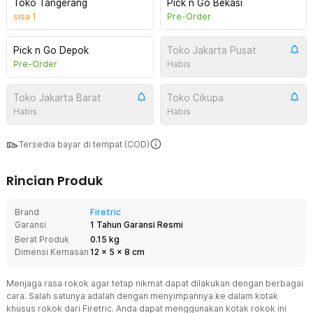
Toko Tangerang
Pick n Go Bekasi
sisa
1
Pre-Order
Pick n Go Depok
Toko Jakarta Pusat
Pre-Order
Habis
Toko Jakarta Barat
Toko Cikupa
Habis
Habis
Tersedia bayar di tempat (COD)
Rincian Produk
Brand
Firetric
Garansi
1 Tahun Garansi Resmi
Berat Produk
0.15 kg
Dimensi Kemasan
12
x
5
x
8
cm
Menjaga rasa rokok agar tetap nikmat dapat dilakukan dengan berbagai
cara. Salah satunya adalah dengan menyimpannya ke dalam kotak
khusus rokok dari Firetric. Anda dapat menggunakan kotak rokok ini