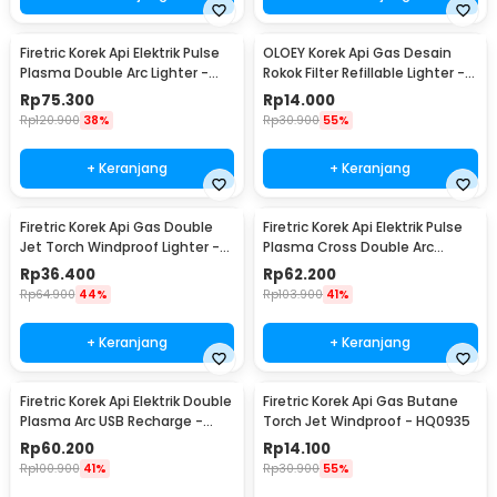
Firetric Korek Api Elektrik Pulse
OLOEY Korek Api Gas Desain
Plasma Double Arc Lighter -
Rokok Filter Refillable Lighter -
HY-6008C
XM19
Rp
75.300
Rp
14.000
Rp
120.900
38%
Rp
30.900
55%
+ Keranjang
+ Keranjang
Firetric Korek Api Gas Double
Firetric Korek Api Elektrik Pulse
Jet Torch Windproof Lighter -
Plasma Cross Double Arc
PL-139
Lighter - JL613-FD
Rp
36.400
Rp
62.200
Rp
64.900
44%
Rp
103.900
41%
+ Keranjang
+ Keranjang
Firetric Korek Api Elektrik Double
Firetric Korek Api Gas Butane
Plasma Arc USB Recharge -
Torch Jet Windproof - HQ0935
JL113
Rp
60.200
Rp
14.100
Rp
100.900
41%
Rp
30.900
55%