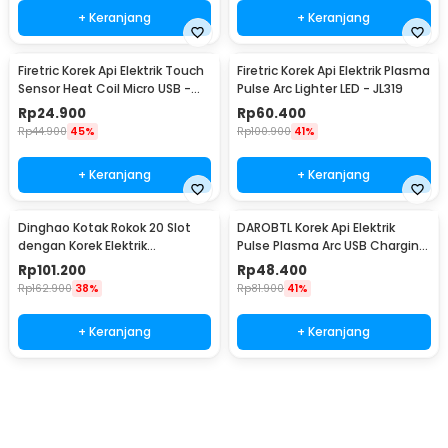
+ Keranjang
+ Keranjang
Firetric Korek Api Elektrik Touch
Firetric Korek Api Elektrik Plasma
Sensor Heat Coil Micro USB -
Pulse Arc Lighter LED - JL319
JL711
Rp
24.900
Rp
60.400
Rp
44.900
45%
Rp
100.900
41%
+ Keranjang
+ Keranjang
Dinghao Kotak Rokok 20 Slot
DAROBTL Korek Api Elektrik
dengan Korek Elektrik
Pulse Plasma Arc USB Charging
Pyrotechnic - DH-9010
- M911
Rp
101.200
Rp
48.400
Rp
162.900
38%
Rp
81.900
41%
+ Keranjang
+ Keranjang
Beli Sekarang