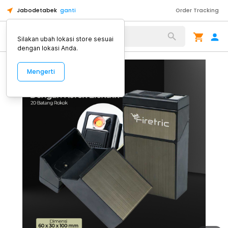
Jabodetabek
ganti
Order Tracking
Alat Kopi
Silakan ubah lokasi store sesuai
dengan lokasi Anda.
Mengerti