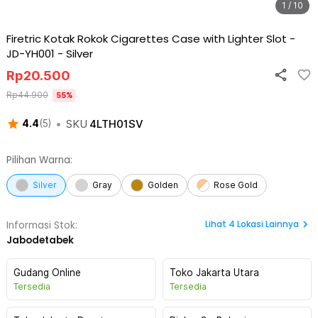
1 / 10
Firetric Kotak Rokok Cigarettes Case with Lighter Slot -
JD-YH001
-
Silver
Rp
20.500
Rp
44.900
55
%
•
SKU
4LTH01SV
4.4
(
5
)
Pilihan Warna:
Silver
Gray
Golden
Rose Gold
Lihat
4
Lokasi Lainnya
Informasi Stok:
Jabodetabek
Gudang Online
Toko Jakarta Utara
Tersedia
Tersedia