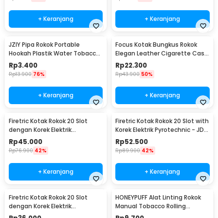
+ Keranjang
+ Keranjang
JZIY Pipa Rokok Portable
Focus Kotak Bungkus Rokok
Hookah Plastik Water Tobacco
Elegan Leather Cigarette Case
Smoking Pipe - JY-101
- JD-SH650
Rp
3.400
Rp
22.300
Rp
13.900
76%
Rp
43.900
50%
+ Keranjang
+ Keranjang
Firetric Kotak Rokok 20 Slot
Firetric Kotak Rokok 20 Slot with
dengan Korek Elektrik
Korek Elektrik Pyrotechnic - JD-
Pyrotechnic - JD-YH048
YH051
Rp
45.000
Rp
52.500
Rp
76.900
42%
Rp
89.900
42%
+ Keranjang
+ Keranjang
Firetric Kotak Rokok 20 Slot
HONEYPUFF Alat Linting Rokok
dengan Korek Elektrik
Manual Tobacco Rolling
Pyrotechnic - HD-KS-A6
Machine 6-8x110mm - QQ001