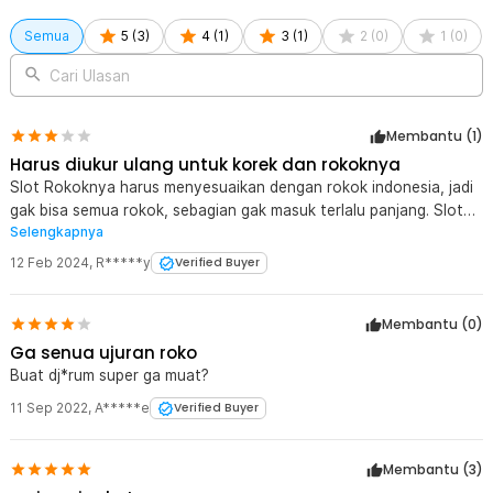
Kelengkapan Produk
Semua
5
(
3
)
4
(
1
)
3
(
1
)
2
(
0
)
1
(
0
)
Rincian yang Anda dapatkan untuk pembelian produk ini:
Cari Ulasan
1 x Firetric Kotak Rokok Cigarettes Case with Lighter Slot - JD-
YH001
Membantu (
1
)
Harus diukur ulang untuk korek dan rokoknya
Slot Rokoknya harus menyesuaikan dengan rokok indonesia, jadi
gak bisa semua rokok, sebagian gak masuk terlalu panjang. Slot
Selengkapnya
koreknya juga, kurang besar, jd gak bisa masuk
12 Feb 2024
,
R*****y
Verified Buyer
Membantu (
0
)
Ga senua ujuran roko
Buat dj*rum super ga muat?
11 Sep 2022
,
A*****e
Verified Buyer
Membantu (
3
)