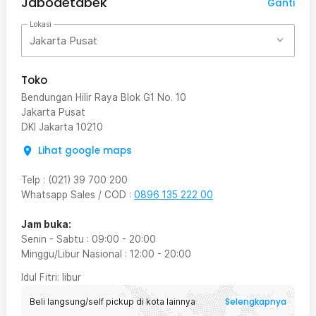
Jabodetabek
Ganti
Lokasi
Jakarta Pusat
Toko
Bendungan Hilir Raya Blok G1 No. 10
Jakarta Pusat
DKI Jakarta
10210
Lihat google maps
Telp
:
(021) 39 700 200
Whatsapp Sales / COD
:
0896 135 222 00
Jam buka:
Senin - Sabtu
:
09:00
-
20:00
Minggu/Libur Nasional
:
12:00
-
20:00
Idul Fitri
: libur
Selengkapnya
Beli langsung/self pickup di kota lainnya