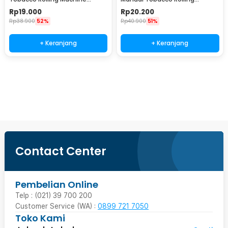
8x70mm - HP-7
Machine 7x70mm - HP-8
Rp
19.000
Rp
20.200
Rp
38.900
52%
Rp
40.900
51%
+ Keranjang
+ Keranjang
Beli Sekarang
Contact Center
Pembelian Online
Telp : (021) 39 700 200
Customer Service (WA) :
0899 721 7050
Toko Kami