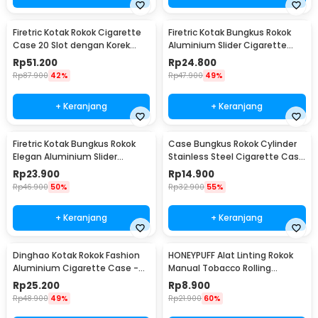
Firetric Kotak Rokok Cigarette
Firetric Kotak Bungkus Rokok
Case 20 Slot dengan Korek
Aluminium Slider Cigarette
Elektrik - JD-YH073
Case 20 Rokok - JD-EH007
Rp
51.200
Rp
24.800
Rp
87.900
42%
Rp
47.900
49%
+ Keranjang
+ Keranjang
Firetric Kotak Bungkus Rokok
Case Bungkus Rokok Cylinder
Elegan Aluminium Slider
Stainless Steel Cigarette Case
Cigarette Case - JD-EH960
- LC25
Rp
23.900
Rp
14.900
Rp
46.900
50%
Rp
32.900
55%
+ Keranjang
+ Keranjang
Dinghao Kotak Rokok Fashion
HONEYPUFF Alat Linting Rokok
Aluminium Cigarette Case -
Manual Tobacco Rolling
DH-7710
Machine 10 x 70mm - TN900
Rp
25.200
Rp
8.900
Rp
48.900
49%
Rp
21.900
60%