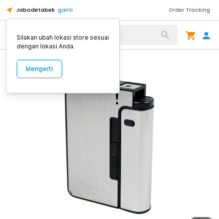
Jabodetabek
ganti
Order Tracking
Alat Kopi
Silakan ubah lokasi store sesuai
dengan lokasi Anda.
Mengerti