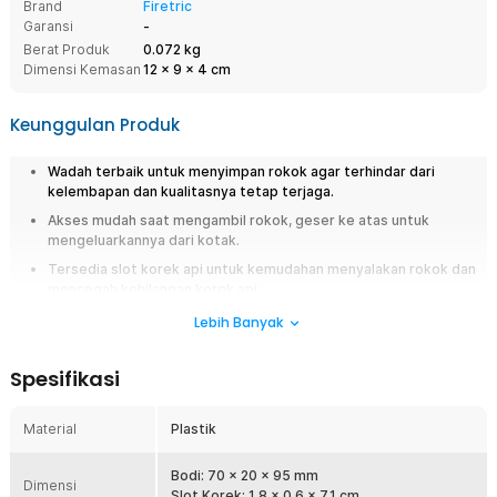
Brand
Firetric
Garansi
-
Berat Produk
0.072 kg
Dimensi Kemasan
12
x
9
x
4
cm
Keunggulan Produk
Wadah terbaik untuk menyimpan rokok agar terhindar dari
kelembapan dan kualitasnya tetap terjaga
.
Akses mudah saat mengambil rokok, geser ke atas untuk
mengeluarkannya dari kotak.
Tersedia slot korek api untuk kemudahan menyalakan rokok dan
mencegah kehilangan korek api
.
Desain compact tak memerlukan banyak ruang, bisa disimpan di
Lebih Banyak
saku baju, saku celana, atau tas kecil
.
Spesifikasi
Overview
Untuk Anda seorang perokok, Anda harus memiliki kotak rokok dari
Material
Plastik
Firetric yang satu ini. Merupakan salah satu solusi untuk menjaga kualitas
rokok dan mengambil rokok secara cepat dan praktis. Tersedia slot
untuk menyimpan korek api gas dan Anda pun bisa menyalakannya
Bodi: 70 x 20 x 95 mm
Dimensi
secara langsung melalui kotak rokok. Memiliki desain elegan dengan
Slot Korek: 1.8 x 0.6 x 7.1 cm