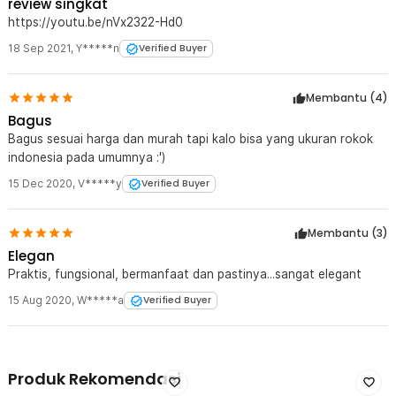
review singkat
https://youtu.be/nVx2322-Hd0
18 Sep 2021
,
Y*****n
Verified Buyer
Membantu (
4
)
Bagus
Bagus sesuai harga dan murah tapi kalo bisa yang ukuran rokok
indonesia pada umumnya :')
15 Dec 2020
,
V*****y
Verified Buyer
Membantu (
3
)
Elegan
Praktis, fungsional, bermanfaat dan pastinya...sangat elegant
15 Aug 2020
,
W*****a
Verified Buyer
Produk Rekomendasi