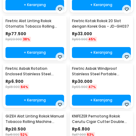
+ Keranjang
+ Keranjang
Firetric Alat Linting Rokok
Firetric Kotak Rokok 20 Slot
Otomatis Tobacco Rolling
dengan Korek Gas - JD-GH037
Machine 8x71mm - GR-12-005
Rp
77.500
Rp
33.000
Rp
123.900
38%
Rp
59.900
45%
+ Keranjang
+ Keranjang
Firetric Asbak Rotation
Firetric Asbak Windproof
Enclosed Stainless Steel
Stainless Steel Portable
Portable Ashtray - JL32
Ashtray - JL38
Rp
6.900
Rp
30.000
Rp
18.900
64%
Rp
55.900
47%
+ Keranjang
+ Keranjang
GIZEH Alat Linting Rokok Manual
KNIFEZER Pemotong Rokok
Tobacco Rolling Machine
Cerutu Cigar Cutter Double
8x70mm - GU222
Blade - XJ-01
Rp
20.500
Rp
6.800
Rp
41.900
52%
Rp
17.900
63%