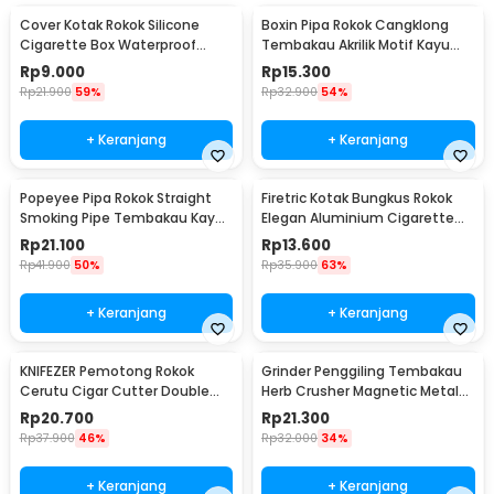
Cover Kotak Rokok Silicone
Boxin Pipa Rokok Cangklong
Cigarette Box Waterproof
Tembakau Akrilik Motif Kayu
Keep Calm - JD-SH100
Tobacco Pipes - ZF808
Rp
9.000
Rp
15.300
Rp
21.900
59%
Rp
32.900
54%
+ Keranjang
+ Keranjang
Popeyee Pipa Rokok Straight
Firetric Kotak Bungkus Rokok
Smoking Pipe Tembakau Kayu
Elegan Aluminium Cigarette
Mahoni - WD-051
Case - JD-EH006
Rp
21.100
Rp
13.600
Rp
41.900
50%
Rp
35.900
63%
+ Keranjang
+ Keranjang
KNIFEZER Pemotong Rokok
Grinder Penggiling Tembakau
Cerutu Cigar Cutter Double
Herb Crusher Magnetic Metal
Blade - EC-50A
Mesh 4 Layer - LST-23
Rp
20.700
Rp
21.300
Rp
37.900
46%
Rp
32.000
34%
+ Keranjang
+ Keranjang