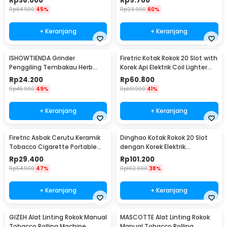
Rp
36.000
Rp
9.700
Rp
64.900
45%
Rp
23.900
60%
+ Keranjang
+ Keranjang
ISHOWTIENDA Grinder
Firetric Kotak Rokok 20 Slot with
Penggiling Tembakau Herb
Korek Api Elektrik Coil Lighter
Crusher Magnetic 3 Layer -
USB - JD-YH020
Rp
24.200
Rp
60.800
LST-24
Rp
46.900
49%
Rp
101.900
41%
+ Keranjang
+ Keranjang
Firetric Asbak Cerutu Keramik
Dinghao Kotak Rokok 20 Slot
Tobacco Cigarette Portable
dengan Korek Elektrik
Ashtray - JL10
Pyrotechnic - DH-9010
Rp
29.400
Rp
101.200
Rp
54.900
47%
Rp
162.900
38%
+ Keranjang
+ Keranjang
GIZEH Alat Linting Rokok Manual
MASCOTTE Alat Linting Rokok
Tobacco Rolling Machine
Manual Tobacco Rolling