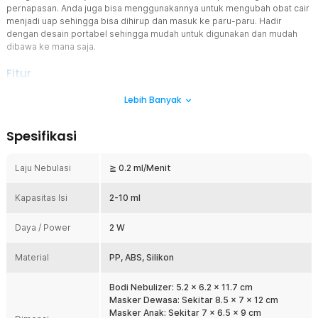
pernapasan. Anda juga bisa menggunakannya untuk mengubah obat cair
menjadi uap sehingga bisa dihirup dan masuk ke paru-paru. Hadir
dengan desain portabel sehingga mudah untuk digunakan dan mudah
dibawa ke mana saja.
Fitur
Teknologi Mesh Uap Halus ≤5 µm
Lebih Banyak
Nebulizer portable dari Fitconn dapat menghasilkan partikel super
kecil dengan ukuran hingga ≤5 µm. Inilah yang membuat obat dapat
Spesifikasi
terserap dengan optimal dan meredakan berbagai masalah
pernapasan.
Laju Nebulasi
≧ 0.2 ml/Menit
Siap Siaga Setiap Saat
Hadir dengan model yang ringkas, nebulizer portable Fitconn siap
Kapasitas Isi
siaga mengatasi masalah pernapasan Anda kapan saja dan di mana
2-10 ml
saja. Simpan dan bawa sebagai alat kesehatan wajib saat traveling
atau bepergian.
Daya / Power
2 W
Operasi Senyap ≤50 dB
Material
Tak ada alat kesehatan yang berisik dan mengganggu. Nebulizer
PP, ABS, Silikon
portable ini hanya mengeluarkan suara ≤ 50 dB saat beroperasi
sehingga aman digunakan di malam tanpa mengganggu waktu
Bodi Nebulizer: 5.2 x 6.2 x 11.7 cm
istirahat. Fitur ini juga membuat anak kecil tidak takut untuk
Masker Dewasa: Sekitar 8.5 x 7 x 12 cm
menggunakannya.
Masker Anak: Sekitar 7 x 6.5 x 9 cm