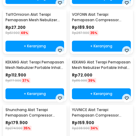
TaffOmicron Alat Terapi
VOFONN Alat Terapi
Pernapasan Mesh Nebulizer
Pernapasan Compressor
Inhaler Atomizer Baterai
Nebulizer Inhaler Atomizer -
Rp
27.200
Rp
189.900
Rechargeable - JSL-W302
AXD-308
Rp
51.900
48%
Rp
287.900
35%
+ Keranjang
+ Keranjang
KEKANG Alat Terapi Pernapasan
KEKANG Alat Terapi Pernapasan
Mesh Nebulizer Portable Inhaler
Mesh Nebulizer Portable Inhaler
Atomizer Rechargeable - KE-
Atomizer Plug In - KE-N11
Rp
112.900
Rp
72.000
N11
Rp
177.900
37%
Rp
116.900
39%
+ Keranjang
+ Keranjang
Shunchang Alat Terapi
YUVNICE Alat Terapi
Pernapasan Compressor
Pernapasan Compressor
Nebulizer Inhaler Atomizer -
Nebulizer Inhaler Atomizer -
Rp
179.900
Rp
159.900
CDC500S
CDC-300S
Rp
274.900
35%
Rp
238.900
34%