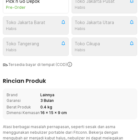
Pick n Go Depok
Toko Jakarta Pusat
Pre-Order
Habis
Toko Jakarta Barat
Toko Jakarta Utara
Habis
Habis
Toko Tangerang
Toko Cikupa
Habis
Habis
Tersedia bayar di tempat (COD)
Rincian Produk
Brand
Lainnya
Garansi
3 Bulan
Berat Produk
0.4 kg
Dimensi Kemasan
16
x
15
x
9
cm
Atasi berbagai masalah pernapasan, seperti sesak dan asma
menggunakan nebulizer portable dari Fitconn. Bekerja dengan
mengubah air menjadi kabut halus, nebulizer ini dapat melegakan