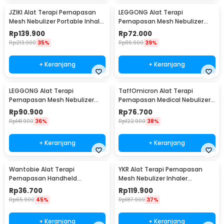
JZIKI Alat Terapi Pernapasan
LEGGONG Alat Terapi
Mesh Nebulizer Portable Inhaler
Pernapasan Mesh Nebulizer
Atomizer - ZK-Q3
Portable Inhaler Plug In - HSK-
Rp
139.900
Rp
72.000
W005
Rp
213.900
35%
Rp
116.900
39%
+ Keranjang
+ Keranjang
LEGGONG Alat Terapi
TaffOmicron Alat Terapi
Pernapasan Mesh Nebulizer
Pernapasan Medical Nebulizer
Portable Inhaler Rechargeable
Inhaler Atomizer - JSL-W309
Rp
90.900
Rp
76.700
- HSK-W005
Rp
141.900
36%
Rp
122.900
38%
+ Keranjang
+ Keranjang
Wantobie Alat Terapi
YKR Alat Terapi Pernapasan
Pernapasan Handheld
Mesh Nebulizer Inhaler
Nebulizer Inhaler Atomizer -
Atomizer - YK-N5BA
Rp
36.700
Rp
119.900
ZH-N3
Rp
65.900
45%
Rp
187.900
37%
+ Keranjang
+ Keranjang