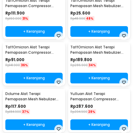
TaffOmicron Alat Terapi
TaffOmicron Alat Terapi
Pernapasan Compressor
Pernapasan Mesh Nebulizer
Nebulizer Inhaler - GS-302
Inhaler Atomizer Baterai AA -
Rp
111.900
Rp
25.600
JSL-W302
Rp
160.000
31%
Rp
48.900
48%
+ Keranjang
+ Keranjang
TaffOmicron Alat Terapi
TaffOmicron Alat Terapi
Pernapasan Compressor
Pernapasan Mesh Nebulizer
Nebulizer Inhaler - JSL-W310
Inhaler Atomizer - YK-N3AA
Rp
91.000
Rp
189.800
Rp
141.900
36%
Rp
286.900
34%
+ Keranjang
+ Keranjang
Dclume Alat Terapi
YuXuan Alat Terapi
Pernapasan Mesh Nebulizer
Pernapasan Compressor
Inhaler Atomizer - YM213
Nebulizer Inhaler Atomizer -
Rp
117.600
Rp
287.600
CNB-69021
Rp
184.900
37%
Rp
394.900
28%
+ Keranjang
+ Keranjang