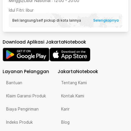
Minggu/Libur Nasional
:
12:00
-
20:00
Idul Fitri
: libur
Selengkapnya
Beli langsung/self pickup di kota lainnya
Download Aplikasi JakartaNotebook
Layanan Pelanggan
JakartaNotebook
Bantuan
Tentang Kami
Klaim Garansi Produk
Kontak Kami
Biaya Pengiriman
Karir
Indeks Produk
Blog