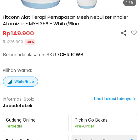
1 / 8
Fitconn Alat Terapi Pernapasan Mesh Nebulizer Inhaler
Atomizer - MY-135B
-
White/Blue
Rp
149.900
Rp
226.900
34
%
Belum ada ulasan
•
SKU
7CHRJCWB
Pilihan Warna:
White/Blue
Lihat
Lokasi Lainnya
Informasi Stok:
Jabodetabek
Gudang Online
Pick n Go Bekasi
Tersedia
Pre-Order