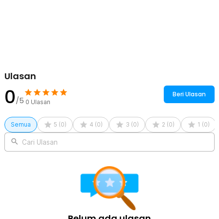
Ulasan
0
Beri Ulasan
/5
0
Ulasan
Semua
5
(
0
)
4
(
0
)
3
(
0
)
2
(
0
)
1
(
0
)
Cari Ulasan
Belum ada ulasan