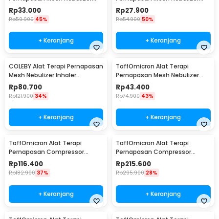
Portable Inhaler With Battery -
Inhaler Atomizer Without
Rp
33.000
Rp
27.900
JSL-W302
Battery - JSL-W303
Rp
59.900
45%
Rp
54.900
50%
+ Keranjang
+ Keranjang
COLEBY Alat Terapi Pernapasan
TaffOmicron Alat Terapi
Mesh Nebulizer Inhaler
Pernapasan Mesh Nebulizer
Atomizer - TZ-W08
Inhaler Atomizer With Battery
Rp
80.700
Rp
43.400
- JSL-W303
Rp
121.900
34%
Rp
74.900
43%
+ Keranjang
+ Keranjang
TaffOmicron Alat Terapi
TaffOmicron Alat Terapi
Pernapasan Compressor
Pernapasan Compressor
Nebulizer Inhaler - SZ5
Nebulizer Inhaler - RAK362
Rp
116.400
Rp
215.600
Rp
182.900
37%
Rp
295.900
28%
+ Keranjang
+ Keranjang