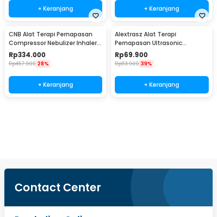
+ Keranjang
+ Keranjang
CNB Alat Terapi Pernapasan
Alextrasz Alat Terapi
Compressor Nebulizer Inhaler
Pernapasan Ultrasonic
Atomizer - 69025S
Nebulizer Inhaler Atomizer -
Rp
334.000
Rp
69.900
FLK-W301
Rp
457.900
28%
Rp
113.900
39%
+ Keranjang
+ Keranjang
Beli Sekarang
Contact Center