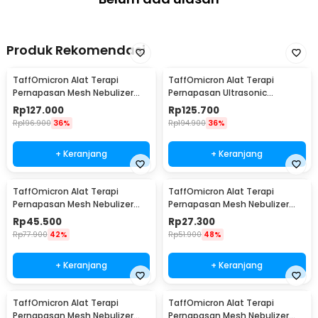
Produk Rekomendasi
TaffOmicron Alat Terapi
TaffOmicron Alat Terapi
Pernapasan Mesh Nebulizer
Pernapasan Ultrasonic
Inhaler Atomizer - YM-3R9
Nebulizer Atomizer - MY-520A
Rp
127.000
Rp
125.700
Rp
196.900
36%
Rp
194.900
36%
+ Keranjang
+ Keranjang
TaffOmicron Alat Terapi
TaffOmicron Alat Terapi
Pernapasan Mesh Nebulizer
Pernapasan Mesh Nebulizer
Inhaler Atomizer - JSL-W301
Portable Inhaler Without
Rp
45.500
Rp
27.300
Battery - JSL-W302
Rp
77.900
42%
Rp
51.900
48%
+ Keranjang
+ Keranjang
TaffOmicron Alat Terapi
TaffOmicron Alat Terapi
Pernapasan Mesh Nebulizer
Pernapasan Mesh Nebulizer