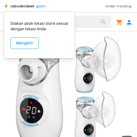
Jabodetabek
ganti
Order Tracking
Alat Kopi
Silakan ubah lokasi store sesuai
dengan lokasi Anda.
Mengerti