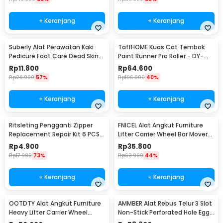
+ Keranjang
+ Keranjang
Suberly Alat Perawatan Kaki
TaffHOME Kuas Cat Tembok
Pedicure Foot Care Dead Skin
Paint Runner Pro Roller - DY-
Scrapper
526
Rp
11.800
Rp
64.600
Rp
26.900
57%
Rp
106.900
40%
+ Keranjang
+ Keranjang
Ritsleting Pengganti Zipper
FNICEL Alat Angkut Furniture
Replacement Repair Kit 6 PCS -
Lifter Carrier Wheel Bar Mover
B07L
150kg - FTS30
Rp
4.900
Rp
35.800
Rp
17.900
73%
Rp
63.900
44%
+ Keranjang
+ Keranjang
OOTDTY Alat Angkut Furniture
AMMBER Alat Rebus Telur 3 Slot
Heavy Lifter Carrier Wheel
Non-Stick Perforated Hole Egg
Mover Device - FTS31
Poacher - YD16