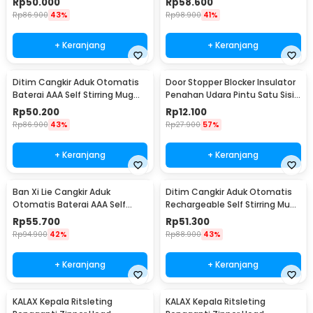
Rp
50.000
Rp
58.600
Rp
86.900
43%
Rp
98.900
41%
+ Keranjang
+ Keranjang
Ditim Cangkir Aduk Otomatis
Door Stopper Blocker Insulator
Baterai AAA Self Stirring Mug
Penahan Udara Pintu Satu Sisi
380ml - HQ-630
94cm - DK1S
Rp
50.200
Rp
12.100
Rp
86.900
43%
Rp
27.900
57%
+ Keranjang
+ Keranjang
Ban Xi Lie Cangkir Aduk
Ditim Cangkir Aduk Otomatis
Otomatis Baterai AAA Self
Rechargeable Self Stirring Mug
Stirring Mug 400ml - QT-002
380ml - HF-630
Rp
55.700
Rp
51.300
Rp
94.900
42%
Rp
88.900
43%
+ Keranjang
+ Keranjang
KALAX Kepala Ritsleting
KALAX Kepala Ritsleting