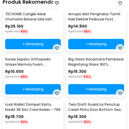
Produk Rekomendasi
TECHOME Cangkir Aduk
Amope Alat Penghalus Tumit
Otomatis Baterai AAA Self
Kaki Elektrik Pedicure Foot
Stirring Mug 400ml - YD-001
Grinder - W404
Rp
25.100
Rp
14.900
Rp
48.900
49%
Rp
32.900
55%
+ Keranjang
+ Keranjang
Insole Sepatu Orthopedic
Big Vision Kacamata Pembesar
Unisex Memory Foam
Magnifying Glass 160%
30x9.5cm - L3
Magnification - TVP
Rp
10.000
Rp
15.300
Rp
23.900
59%
Rp
32.900
54%
+ Keranjang
+ Keranjang
Lock Wallet Dompet Kartu
Twin Draft Guard Lis Penutup
Kredit 36 Slot Card Holder - 789
Celah Pintu Door Bottom Seal
82cm
Rp
18.700
Rp
19.300
Rp
38.900
52%
Rp
39.900
52%