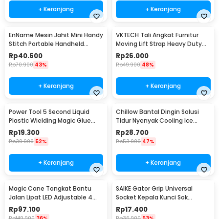
+ Keranjang
+ Keranjang
EnName Mesin Jahit Mini Handy
VKTECH Tali Angkat Furnitur
Stitch Portable Handheld
Moving Lift Strap Heavy Duty
Sewing Machine - CS-101B
50kg 2 PCS - VK965
Rp
40.600
Rp
26.000
Rp
70.900
43%
Rp
49.900
48%
+ Keranjang
+ Keranjang
Power Tool 5 Second Liquid
Chillow Bantal Dingin Solusi
Plastic Wielding Magic Glue
Tidur Nyenyak Cooling Ice
Lem Ajaib
Pillow - PR776
Rp
19.300
Rp
28.700
Rp
39.900
52%
Rp
53.900
47%
+ Keranjang
+ Keranjang
Magic Cane Tongkat Bantu
SAIKE Gator Grip Universal
Jalan Lipat LED Adjustable 4
Socket Kepala Kunci Sok
Kaki Anti Slip - EL-0087
Serbaguna 7-19mm - ETC-
Rp
97.100
Rp
17.400
125MO
Rp
149.900
36%
Rp
36.900
53%