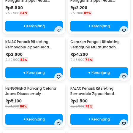
Pengganti Zipper Head
Pengganti Zipper Head
Replacement 5 PCS - KA09
Replacement 1 PCS - KA10
Rp
5.800
Rp
2.200
Rp
15.900
64%
Rp
11.900
82%
+ Keranjang
+ Keranjang
KALAX Penarik Ritsleting
Corazon Pengait Ritsleting
Removable Zipper Head
Serbaguna Multifunction
Replacement 37x12.5mm -
Zipper Hook S dan L - CSL04
Rp
2.000
Rp
4.200
KA37
Rp
10.900
82%
Rp
15.900
74%
+ Keranjang
+ Keranjang
HENGSHENG Kancing Celana
KALAX Penarik Ritsleting
Jeans Disassembly
Removable Zipper Head
Retractable Button 4 PCS -
Replacement 50x17mm - KA37
Rp
5.100
Rp
2.900
KA20
Rp
14.900
66%
Rp
12.900
78%
+ Keranjang
+ Keranjang