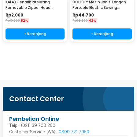
KALAX Penarik Ritsleting
DOLLOLY Mesin Jahit Tangan
Removable Zipper Head
Portable Electric Sewing
Replacement 28x10mm - KA37
Machine Handheld - CS-101B
Rp
2.000
Rp
44.700
Rp
10.900
82%
Rp
76.900
42%
+ Keranjang
+ Keranjang
Beli Sekarang
Contact Center
Pembelian Online
Telp : (021) 39 700 200
Customer Service (WA) :
0899 721 7050