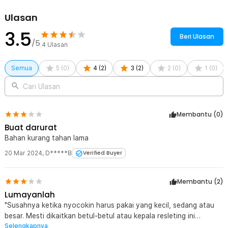
Ulasan
Kelengkapan Produk
3.5
Rincian yang Anda dapatkan untuk pembelian produk ini:
Beri Ulasan
/5
4
Ulasan
2 x Ritsleting Kecil
2 x Ritsleting Sedang
2 x Ritsleting Besar
Semua
5
(
0
)
4
(
2
)
3
(
2
)
2
(
0
)
1
(
0
)
Cari Ulasan
Membantu (
0
)
Buat darurat
Bahan kurang tahan lama
20 Mar 2024
,
D*****B
Verified Buyer
Membantu (
2
)
Lumayanlah
"Susahnya ketika nyocokin harus pakai yang kecil, sedang atau
besar. Mesti dikaitkan betul-betul atau kepala resleting ini
Selengkapnya
gampang copot" Kurang lebih sama dengan review sebelumnya.