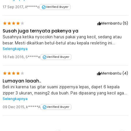
Memang harus nyocokin pakai yg mana. Kadang udah cocok, eh
17 Sep 2017
,
A*****o
Verified Buyer
malah copot
Membantu (
5
)
Susah juga ternyata pakenya ya
Susahnya ketika nyocokin harus pakai yang kecil, sedang atau
besar. Mesti dikaitkan betul-betul atau kepala resleting ini
Selengkapnya
gampang copot
16 Feb 2016
,
S*****e
Verified Buyer
Membantu (
4
)
Lumayan laaah..
Beli ini karena tas gitar suami zippernya lepas, dapet 6 kepala
zipper 3 ukuran, masing2 dua buah. Pas dipasang yang kecil agak
Selengkapnya
susah, ternyata kudu pake ukuran besar.. pake ukuran besar bisa
tapi agak kendor, zippernya bisa ditutup tapi kadang renggang,
09 Dec 2015
,
k*****A
Verified Buyer
kudu hati2 nutupnya. Lumayanlah.. daripada ganti zipper segitu
panjang, mending beli kepala zipper aja.. tengkyu jaknot..