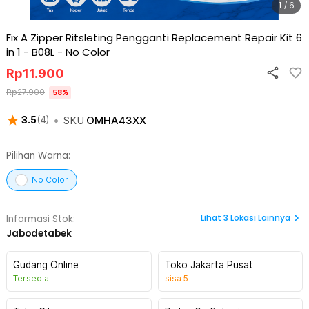
1 / 6
Fix A Zipper Ritsleting Pengganti Replacement Repair Kit 6
in 1 - B08L
-
No Color
Rp
11.900
Rp
27.900
58
%
•
SKU
OMHA43XX
3.5
(
4
)
Pilihan Warna:
No Color
Lihat
3
Lokasi Lainnya
Informasi Stok:
Jabodetabek
Gudang Online
Toko Jakarta Pusat
Tersedia
sisa
5