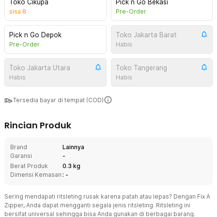
Toko Cikupa
Pick n Go Bekasi
sisa
8
Pre-Order
Pick n Go Depok
Toko Jakarta Barat
Pre-Order
Habis
Toko Jakarta Utara
Toko Tangerang
Habis
Habis
Tersedia bayar di tempat (COD)
Rincian Produk
Brand
Lainnya
Garansi
-
Berat Produk
0.3 kg
Dimensi Kemasan
: -
Sering mendapati ritsleting rusak karena patah atau lepas? Dengan Fix A
Zipper, Anda dapat mengganti segala jenis ritsleting. Ritsleting ini
bersifat universal sehingga bisa Anda gunakan di berbagai barang.