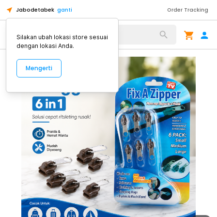
Jabodetabek
ganti
Order Tracking
Alat Kopi
Silakan ubah lokasi store sesuai
dengan lokasi Anda.
Mengerti