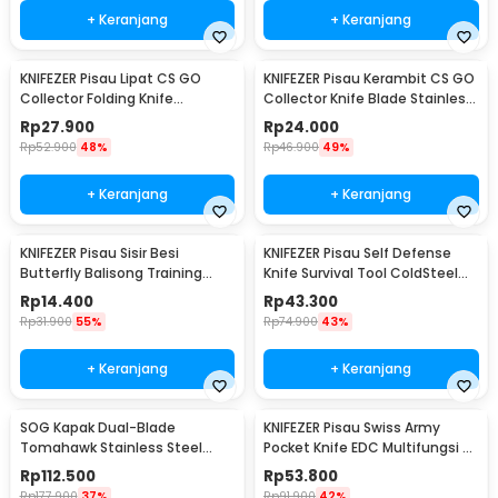
+ Keranjang
+ Keranjang
KNIFEZER Pisau Lipat CS GO
KNIFEZER Pisau Kerambit CS GO
Collector Folding Knife
Collector Knife Blade Stainless
Stainless Steel Pointed Head -
Steel - H10
Rp
27.900
Rp
24.000
K390
Rp
52.900
48%
Rp
46.900
49%
+ Keranjang
+ Keranjang
KNIFEZER Pisau Sisir Besi
KNIFEZER Pisau Self Defense
Butterfly Balisong Training
Knife Survival Tool ColdSteel
Knife CS GO - LF-9898
Straight - 17T
Rp
14.400
Rp
43.300
Rp
31.900
55%
Rp
74.900
43%
+ Keranjang
+ Keranjang
SOG Kapak Dual-Blade
KNIFEZER Pisau Swiss Army
Tomahawk Stainless Steel
Pocket Knife EDC Multifungsi -
Survival Camping
MKE16
Rp
112.500
Rp
53.800
Rp
177.900
37%
Rp
91.900
42%