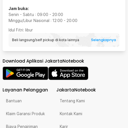
Jam buka:
Senin - Sabtu
:
09:00
-
20:00
Minggu/Libur Nasional
:
12:00
-
20:00
Idul Fitri
: libur
Selengkapnya
Beli langsung/self pickup di kota lainnya
Download Aplikasi JakartaNotebook
Layanan Pelanggan
JakartaNotebook
Bantuan
Tentang Kami
Klaim Garansi Produk
Kontak Kami
Biaya Pengiriman
Karir