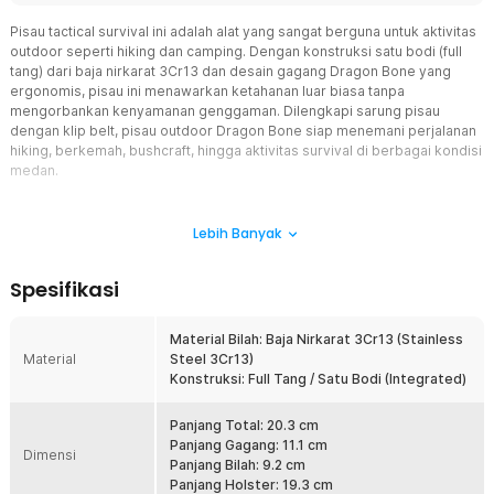
Pisau tactical survival ini adalah alat yang sangat berguna untuk aktivitas
outdoor seperti hiking dan camping. Dengan konstruksi satu bodi (full
tang) dari baja nirkarat 3Cr13 dan desain gagang Dragon Bone yang
ergonomis, pisau ini menawarkan ketahanan luar biasa tanpa
mengorbankan kenyamanan genggaman. Dilengkapi sarung pisau
dengan klip belt, pisau outdoor Dragon Bone siap menemani perjalanan
hiking, berkemah, bushcraft, hingga aktivitas survival di berbagai kondisi
medan.
Fitur
Lebih Banyak
Dragon Bone Full Tang
Pisau tactical survival ini menggunakan desain full tang, artinya bilah
Spesifikasi
dan gagang menyatu dalam satu kepingan baja tanpa sambungan.
Hal ini membuat struktur pisau jauh lebih kuat dibanding pisau biasa
yang rentan patah di bagian sambungan. Cocok untuk pekerjaan
Material Bilah: Baja Nirkarat 3Cr13 (Stainless
berat seperti memotong kayu kecil, membuka jalur, atau aktivitas
Material
Steel 3Cr13)
bushcraft. Dengan konstruksi ini, pisau outdoor ini bisa diandalkan
Konstruksi: Full Tang / Satu Bodi (Integrated)
untuk penggunaan jangka panjang di medan ekstrem.
Bilah Baja 3Cr13 Tajam dan Tahan Karat
Panjang Total: 20.3 cm
Menggunakan material stainless steel 3Cr13, pisau tactical survival
Panjang Gagang: 11.1 cm
Dimensi
ini menawarkan keseimbangan antara ketajaman, kekuatan, dan
Panjang Bilah: 9.2 cm
ketahanan terhadap karat. Material ini terkenal mudah diasah
Panjang Holster: 19.3 cm