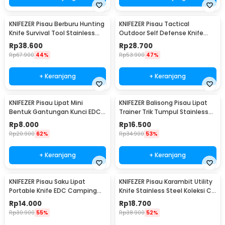
KNIFEZER Pisau Berburu Hunting
KNIFEZER Pisau Tactical
Knife Survival Tool Stainless
Outdoor Self Defense Knife
Steel - BUCK076
Stainless Steel - D578M
Rp
38.600
Rp
28.700
Rp
67.900
44%
Rp
53.900
47%
+ Keranjang
+ Keranjang
KNIFEZER Pisau Lipat Mini
KNIFEZER Balisong Pisau Lipat
Bentuk Gantungan Kunci EDC
Trainer Trik Tumpul Stainless
Stainless Steel - MKE13
Steel - C27
Rp
8.000
Rp
16.500
Rp
20.900
62%
Rp
34.900
53%
+ Keranjang
+ Keranjang
KNIFEZER Pisau Saku Lipat
KNIFEZER Pisau Karambit Utility
Portable Knife EDC Camping
Knife Stainless Steel Koleksi CS
Survival Steel - CS-ZDD01
GO - H12
Rp
14.000
Rp
18.700
Rp
30.900
55%
Rp
38.900
52%