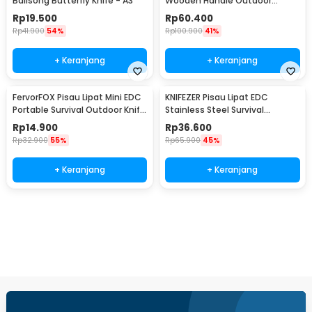
Balisong Butterfly Knife - A3
Wooden Handle Outdoor
Survival Knife - CBF64
Rp
19.500
Rp
60.400
Rp
41.900
54%
Rp
100.900
41%
+ Keranjang
+ Keranjang
FervorFOX Pisau Lipat Mini EDC
KNIFEZER Pisau Lipat EDC
Portable Survival Outdoor Knife
Stainless Steel Survival
- PMT5
Outdoor Knife - 440C
Rp
14.900
Rp
36.600
Rp
32.900
55%
Rp
65.900
45%
+ Keranjang
+ Keranjang
Ingatkan Saya