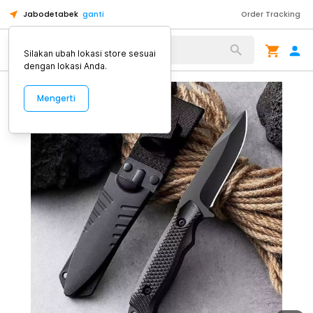
Jabodetabek
ganti
Order Tracking
Alat Kopi
Silakan ubah lokasi store sesuai
dengan lokasi Anda.
Mengerti