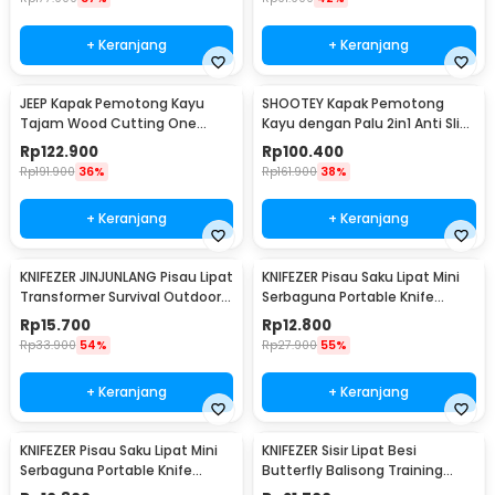
+ Keranjang
+ Keranjang
JEEP Kapak Pemotong Kayu
SHOOTEY Kapak Pemotong
Tajam Wood Cutting One
Kayu dengan Palu 2in1 Anti Slip
Handed Axe - JP57
Aluminium Alloy - JHD-A018
Rp
122.900
Rp
100.400
Rp
191.900
36%
Rp
161.900
38%
+ Keranjang
+ Keranjang
KNIFEZER JINJUNLANG Pisau Lipat
KNIFEZER Pisau Saku Lipat Mini
Transformer Survival Outdoor
Serbaguna Portable Knife
Knife - JL-10A
Survival - W46
Rp
15.700
Rp
12.800
Rp
33.900
54%
Rp
27.900
55%
+ Keranjang
+ Keranjang
KNIFEZER Pisau Saku Lipat Mini
KNIFEZER Sisir Lipat Besi
Serbaguna Portable Knife
Butterfly Balisong Training
Survival Tool - W33
Knife 220mm - JL07