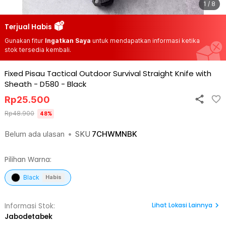
1 / 8
Terjual Habis
Gunakan fitur
Ingatkan Saya
untuk mendapatkan informasi ketika
stok tersedia kembali.
Fixed Pisau Tactical Outdoor Survival Straight Knife with
Sheath - D580
-
Black
Rp
25.500
Rp
48.900
48
%
Belum ada ulasan
•
SKU
7CHWMNBK
Pilihan Warna:
Black
Habis
Lihat
Lokasi Lainnya
Informasi Stok:
Jabodetabek