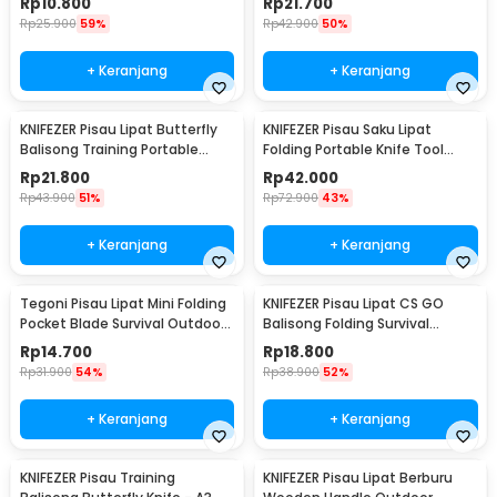
Rp
10.800
Rp
21.700
Rp
25.900
59%
Rp
42.900
50%
+ Keranjang
+ Keranjang
KNIFEZER Pisau Lipat Butterfly
KNIFEZER Pisau Saku Lipat
Balisong Training Portable
Folding Portable Knife Tool
Knife - C28
Wood Grip - S12
Rp
21.800
Rp
42.000
Rp
43.900
51%
Rp
72.900
43%
+ Keranjang
+ Keranjang
Tegoni Pisau Lipat Mini Folding
KNIFEZER Pisau Lipat CS GO
Pocket Blade Survival Outdoor
Balisong Folding Survival
Knife - EO02732
Outdoor Knife - C3
Rp
14.700
Rp
18.800
Rp
31.900
54%
Rp
38.900
52%
+ Keranjang
+ Keranjang
KNIFEZER Pisau Training
KNIFEZER Pisau Lipat Berburu