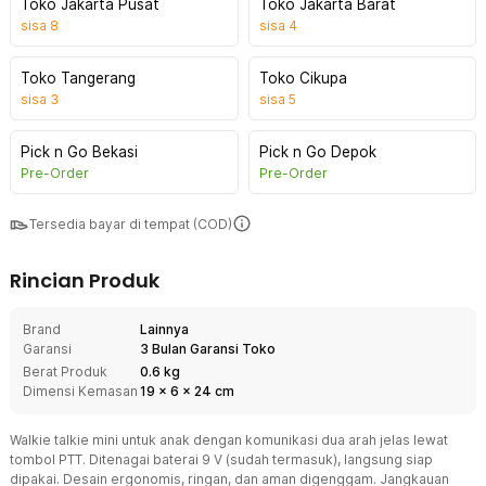
Toko Jakarta Pusat
Toko Jakarta Barat
sisa
8
sisa
4
Toko Tangerang
Toko Cikupa
sisa
3
sisa
5
Pick n Go Bekasi
Pick n Go Depok
Pre-Order
Pre-Order
Tersedia bayar di tempat (COD)
Rincian Produk
Brand
Lainnya
Garansi
3 Bulan Garansi Toko
Berat Produk
0.6 kg
Dimensi Kemasan
19
x
6
x
24
cm
Walkie talkie mini untuk anak dengan komunikasi dua arah jelas lewat
tombol PTT. Ditenagai baterai 9 V (sudah termasuk), langsung siap
dipakai. Desain ergonomis, ringan, dan aman digenggam. Jangkauan