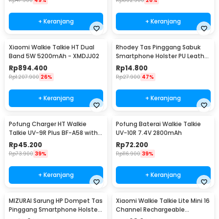
Rp
47.900
49%
Rp
802.900
26%
+ Keranjang
+ Keranjang
Xiaomi Walkie Talkie HT Dual
Rhodey Tas Pinggang Sabuk
Band 5W 5200mAh - XMDJJ02
Smartphone Holster PU Leather
- FSN25
Rp
894.400
Rp
14.800
Rp
1.207.900
26%
Rp
27.900
47%
+ Keranjang
+ Keranjang
Pofung Charger HT Walkie
Pofung Baterai Walkie Talkie
Talkie UV-9R Plus BF-A58 with
UV-10R 7.4V 2800mAh
Light Indicator - CHR-9700
Rp
45.200
Rp
72.200
Rp
73.900
39%
Rp
116.900
39%
+ Keranjang
+ Keranjang
MIZURAI Sarung HP Dompet Tas
Xiaomi Walkie Talkie Lite Mini 16
Pinggang Smartphone Holster
Channel Rechargeable
Leather - MZ144
2000mAh - XMDJJL01