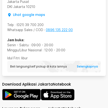
Jakarta Pusat
DKI Jakarta
10210
Lihat google maps
Telp
:
(021) 39 700 200
Whatsapp Sales / COD
:
0896 135 222 00
Jam buka:
Senin - Sabtu
:
09:00
-
20:00
Minggu/Libur Nasional
:
12:00
-
20:00
Idul Fitri
: libur
Selengkapnya
Beli langsung/self pickup di kota lainnya
Download Aplikasi JakartaNotebook