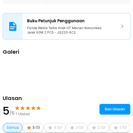
Jarak Komunikasi Hingga 60 M
Walkie talkie ini memiliki jangkauan komunikasi hingga 60 M dalam
kondisi area terbuka. Jarak tersebut ideal untuk bermain di rumah,
Buku Petunjuk Penggunaan
halaman, taman, atau area bermain anak. Anak tetap dapat
berkomunikasi tanpa harus selalu berdekatan.
Flyrose Walkie Talkie Anak HT Mainan Komunikasi
Jarak 60M 2 PCS - JQ220-6C2
Kelengkapan Produk
Rincian yang Anda dapatkan untuk pembelian produk ini:
Galeri
2 x Flyrose Walkie Talkie Anak HT Mainan Komunikasi Jarak 60M
- JQ220-6C2
2 x Baterai 9 V
1 x Obeng Kecil
Ulasan
5
Beri Ulasan
/5
1
Ulasan
Semua
5
(
1
)
4
(
0
)
3
(
0
)
2
(
0
)
1
(
0
)