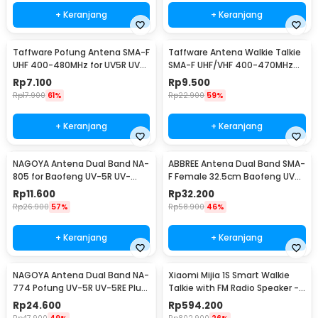
+ Keranjang
+ Keranjang
Taffware Pofung Antena SMA-F
Taffware Antena Walkie Talkie
UHF 400-480MHz for UV5R UV-
SMA-F UHF/VHF 400-470MHz
82 GT3
for UV-5R UV-82
Rp
7.100
Rp
9.500
Rp
17.900
61%
Rp
22.900
59%
+ Keranjang
+ Keranjang
NAGOYA Antena Dual Band NA-
ABBREE Antena Dual Band SMA-
805 for Baofeng UV-5R UV-
F Female 32.5cm Baofeng UV-
82HX GT-3 DM-5R
5R UV-82 UV5R
Rp
11.600
Rp
32.200
Rp
26.900
57%
Rp
58.900
46%
+ Keranjang
+ Keranjang
NAGOYA Antena Dual Band NA-
Xiaomi Mijia 1S Smart Walkie
774 Pofung UV-5R UV-5RE Plus
Talkie with FM Radio Speaker -
UV-82
MJDJJ03FY
Rp
24.600
Rp
594.200