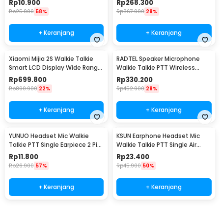
Rp
10.900
Rp
268.300
Rp
25.900
58%
Rp
367.900
28%
+ Keranjang
+ Keranjang
Xiaomi Mijia 2S Walkie Talkie
RADTEL Speaker Microphone
Smart LCD Display Wide Range
Walkie Talkie PTT Wireless
Radio FM - XMDJJ04FY
Bluetooth - T5
Rp
699.800
Rp
330.200
Rp
890.900
22%
Rp
452.900
28%
+ Keranjang
+ Keranjang
YUNUO Headset Mic Walkie
KSUN Earphone Headset Mic
Talkie PTT Single Earpiece 2 Pin
Walkie Talkie PTT Single Air
Baofeng - ABX0
Duct 1 Pin - K15
Rp
11.800
Rp
23.400
Rp
26.900
57%
Rp
45.900
50%
+ Keranjang
+ Keranjang