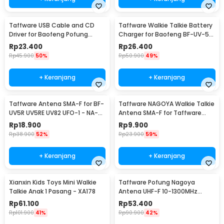
Taffware USB Cable and CD
Taffware Walkie Talkie Battery
Driver for Baofeng Pofung
Charger for Baofeng BF-UV-5R
Walkie Talkie
- CH-5R
Rp
23.400
Rp
26.400
Rp
45.900
50%
Rp
50.900
49%
+ Keranjang
+ Keranjang
Taffware Antena SMA-F for BF-
Taffware NAGOYA Walkie Talkie
UV5R UV5RE UV82 UFO-1 - NA-
Antena SMA-F for Taffware
773
Pofung Baofeng - NA-701
Rp
18.900
Rp
9.900
Rp
38.900
52%
Rp
23.900
59%
+ Keranjang
+ Keranjang
Xianxin Kids Toys Mini Walkie
Taffware Pofung Nagoya
Talkie Anak 1 Pasang - XA178
Antena UHF-F 10-1300MHz
Ground Radical - RE-02
Rp
61.100
Rp
53.400
Rp
101.900
41%
Rp
90.900
42%