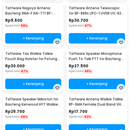
Taffware Nagoya Antena
Taffware Antena Telescopic
Baofeng SMA-F NA-771 BF-
for BF-888s UFO-1 UV5R UV-82
UV5R 888S UFO-1 UV5RE
UV-T8
Rp
9.600
Rp
30.700
Rp
22.900
59%
Rp
56.900
47%
+ Keranjang
+ Keranjang
Taffware Tas Walkie Talkie
Taffware Speaker Microphone
Pouch Bag Holster for Pofung
Push To Talk PTT for Baofeng
Baofeng - MSC-20B
Walkie Talkie - RS-114
Rp
30.000
Rp
27.900
Rp
55.900
47%
Rp
52.900
48%
+ Keranjang
+ Keranjang
Taffware Speaker Mikrofon for
Taffware Antena Walkie Talkie
Baofeng Kenwood HYT Walkie
RP-SMA Female Dual Band VHF
Talkie - KMC
UHF Baofeng - UT-106UV
Rp
29.700
Rp
17.700
Rp
54.900
46%
Rp
36.900
53%
+ Keranjang
+ Keranjang