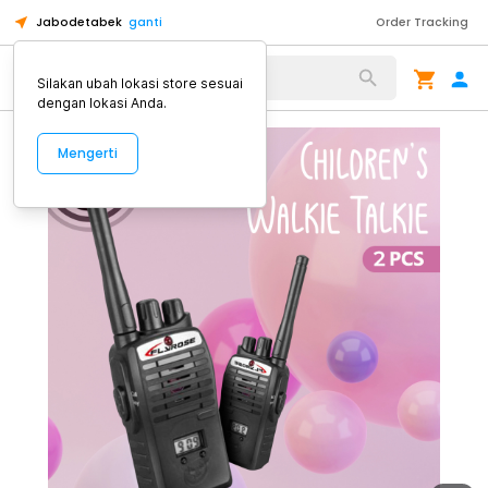
Jabodetabek
ganti
Order Tracking
Alat Kopi
Silakan ubah lokasi store sesuai
dengan lokasi Anda.
Mengerti