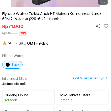
1 / 7
Flyrose Walkie Talkie Anak HT Mainan Komunikasi Jarak
60M 2 PCS - JQ220-6C2
-
Black
Rp
71.000
Rp
115.900
39
%
•
SKU
OMTH9KBK
5
(
1
)
Pilihan Warna:
Black
Lihat
5
Lokasi Lainnya
Informasi Stok:
Jabodetabek
Gudang Online
Toko Jakarta Utara
Tersedia
Tersedia