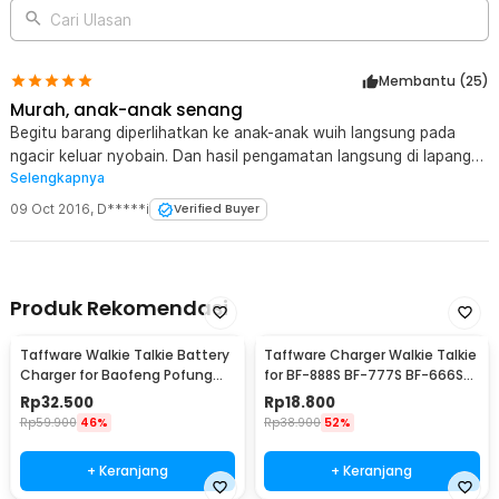
Cari Ulasan
Membantu (
25
)
Murah, anak-anak senang
Begitu barang diperlihatkan ke anak-anak wuih langsung pada
ngacir keluar nyobain. Dan hasil pengamatan langsung di lapangan
Selengkapnya
ternyata idealnya kalau berjarak 8 - 10 meter karena kalau lebih
dari itu sinyal sudah agak putus-putus meski masih jelas suara
09 Oct 2016
,
D*****i
Verified Buyer
yang masuk. Speaker yang disematkan sama dengan speaker
mainan musik anak-anak jadi kalau bersuara agak kencang bisa
dipastikan suaranya pecah maklum namanya saja barang mainan
anak-anak. So far, anak-anak tetap suka dan awet baterainya.
Produk Rekomendasi
Thanks Jaknot
Taffware Walkie Talkie Battery
Taffware Charger Walkie Talkie
Charger for Baofeng Pofung
for BF-888S BF-777S BF-666S
BF-UV82 - CH-8
UFO-1
Rp
32.500
Rp
18.800
Rp
59.900
46%
Rp
38.900
52%
+ Keranjang
+ Keranjang