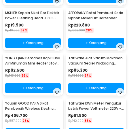
MSHIER Kepala Sikat Bor Elektrik
AFFORANY Botol Pembuat Soda
Power Cleaning Head 3 PCS -
Siphon Maker DIY Bartender
DB003
CO2 1L - SD-MY
Rp
19.900
Rp
220.800
Rp
40.900
52%
Rp
302.900
28%
+ Keranjang
+ Keranjang
YONG QIAN Pemanas Kopi Susu
Taffware Alat Vakum Makanan
Air Minuman Mini Heater Stove
Vacuum Sealer Packaging
Pot 500W - YQ-105
Machine with Bag - HF-001
Rp
92.500
Rp
85.300
Rp
143.900
36%
Rp
134.900
37%
+ Keranjang
+ Keranjang
Youpin GOOD PAPA Sikat
Taffware kWh Meter Pengukur
Pembersih Wireless Electric
Listrik Power Voltmeter 220V -
Cleaning - CL99
DDS667
Rp
406.700
Rp
91.900
Rp
557.900
28%
Rp
142.900
36%