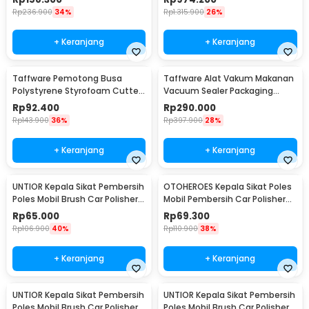
008
Rp
236.900
34%
Rp
1.315.900
26%
+ Keranjang
+ Keranjang
Taffware Pemotong Busa
Taffware Alat Vakum Makanan
Polystyrene Styrofoam Cutter
Vacuum Sealer Packaging
15W 405mm - CT25
Machine with Bag - HP-9008
Rp
92.400
Rp
290.000
Rp
143.900
36%
Rp
397.900
28%
+ Keranjang
+ Keranjang
UNTIOR Kepala Sikat Pembersih
OTOHEROES Kepala Sikat Poles
Poles Mobil Brush Car Polisher
Mobil Pembersih Car Polisher
Kit 9 PCS - DB009
Kit 14PCS - UT760
Rp
65.000
Rp
69.300
Rp
106.900
40%
Rp
110.900
38%
+ Keranjang
+ Keranjang
UNTIOR Kepala Sikat Pembersih
UNTIOR Kepala Sikat Pembersih
Poles Mobil Brush Car Polisher
Poles Mobil Brush Car Polisher