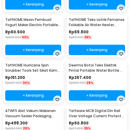
+ Keranjang
+ Keranjang
TaffHOME Mesin Pembuat
TaffHOME Teko Listrik Pemanas
Yogurt Maker Electric Portable
Foldable Air Water Heater
15W 1L - PA-10C
600W 600ml - HY-01
Rp
60.600
Rp
69.800
Rp
100.900
40%
Rp
113.900
39%
+ Keranjang
+ Keranjang
TaffHOME Hurricane Spin
Deerma Botol Teko Elektrik
Scrubber Tools Set Sikat Kamar
Pintar Portable Water Bottle
Mandi Elektrik - WQ8111
300W 350ml - DEM-DR035S
Rp
151.200
Rp
267.400
Rp
227.900
34%
Rp
366.900
28%
+ Keranjang
+ Keranjang
ATWFS Alat Vakum Makanan
Taffware MCB Digital Din Rail
Vacuum Sealer Packaging
Over Voltage Current Protector
Machine with Bag - SX-168
220V 40A - VAP-2P
Rp
498.300
Rp
50.800
Rp
682.900
28%
Rp
77.000
35%