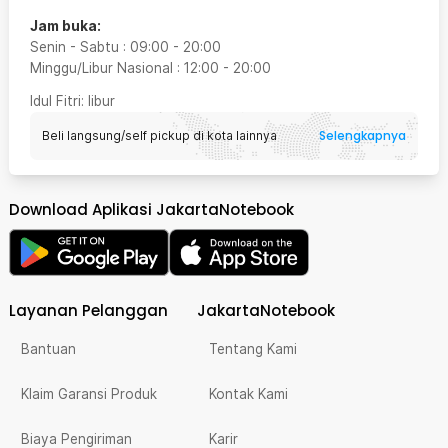
Jam buka:
Senin - Sabtu
:
09:00
-
20:00
Minggu/Libur Nasional
:
12:00
-
20:00
Idul Fitri
: libur
Selengkapnya
Beli langsung/self pickup di kota lainnya
Download Aplikasi JakartaNotebook
Layanan Pelanggan
JakartaNotebook
Bantuan
Tentang Kami
Klaim Garansi Produk
Kontak Kami
Biaya Pengiriman
Karir