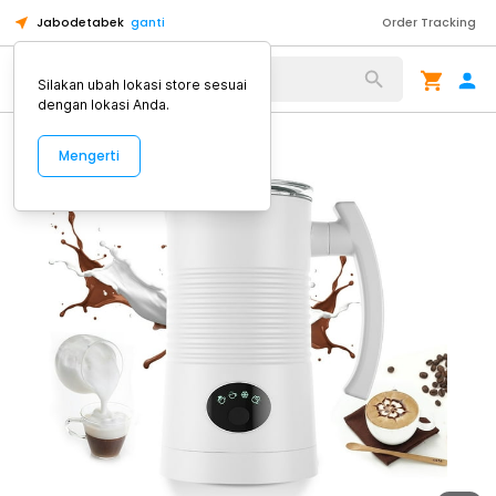
Jabodetabek
ganti
Order Tracking
Alat Kopi
Silakan ubah lokasi store sesuai
dengan lokasi Anda.
Mengerti