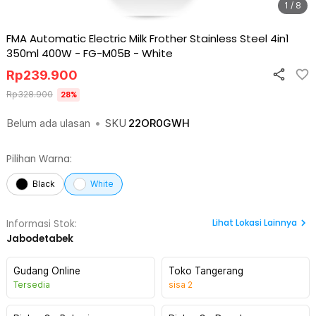
1 / 8
FMA Automatic Electric Milk Frother Stainless Steel 4in1
350ml 400W - FG-M05B
-
White
Rp
239.900
Rp
328.900
28
%
Belum ada ulasan
•
SKU
22OR0GWH
Pilihan Warna:
Black
White
Lihat
Lokasi Lainnya
Informasi Stok:
Jabodetabek
Gudang Online
Toko Tangerang
Tersedia
sisa
2