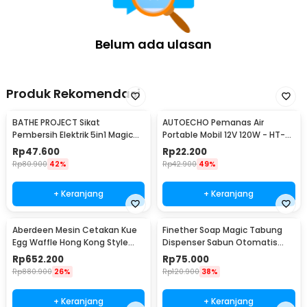
Belum ada ulasan
Produk Rekomendasi
BATHE PROJECT Sikat
AUTOECHO Pemanas Air
Pembersih Elektrik 5in1 Magic
Portable Mobil 12V 120W - HT-
Brush Rechargeable - WQ8110
2090
Rp
47.600
Rp
22.200
Rp
80.900
42%
Rp
42.900
49%
+ Keranjang
+ Keranjang
Aberdeen Mesin Cetakan Kue
Finether Soap Magic Tabung
Egg Waffle Hong Kong Style
Dispenser Sabun Otomatis
220V 1400W - YN-6
400ml - AD-03
Rp
652.200
Rp
75.000
Rp
880.900
26%
Rp
120.900
38%
+ Keranjang
+ Keranjang