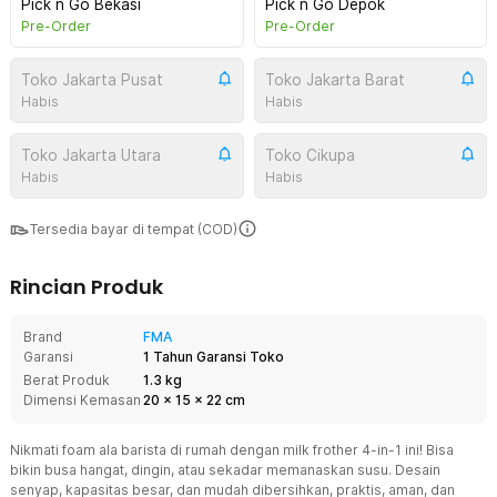
Pick n Go Bekasi
Pick n Go Depok
Pre-Order
Pre-Order
Toko Jakarta Pusat
Toko Jakarta Barat
Habis
Habis
Toko Jakarta Utara
Toko Cikupa
Habis
Habis
Tersedia bayar di tempat (COD)
Rincian Produk
Brand
FMA
Garansi
1 Tahun Garansi Toko
Berat Produk
1.3 kg
Dimensi Kemasan
20
x
15
x
22
cm
Nikmati foam ala barista di rumah dengan milk frother 4-in-1 ini! Bisa
bikin busa hangat, dingin, atau sekadar memanaskan susu. Desain
senyap, kapasitas besar, dan mudah dibersihkan, praktis, aman, dan