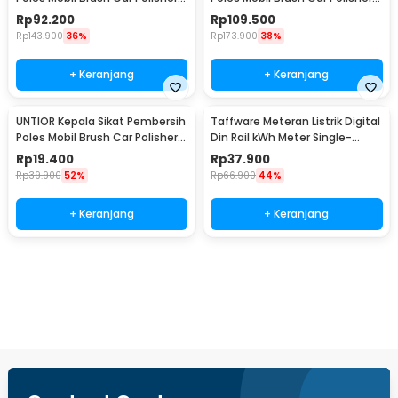
Kit 22PCS - CB22
23 PCS - CB-031
Rp
92.200
Rp
109.500
Rp
143.900
36%
Rp
173.900
38%
+ Keranjang
+ Keranjang
UNTIOR Kepala Sikat Pembersih
Taffware Meteran Listrik Digital
Poles Mobil Brush Car Polisher
Din Rail kWh Meter Single-
Kit 3 PCS - DB003
Phase 220V - DDS844
Rp
19.400
Rp
37.900
Rp
39.900
52%
Rp
66.900
44%
+ Keranjang
+ Keranjang
Beli Sekarang