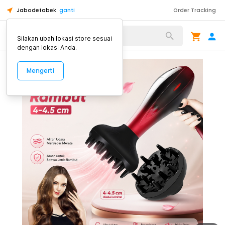
Jabodetabek
ganti
Order Tracking
Alat Kopi
Silakan ubah lokasi store sesuai
dengan lokasi Anda.
Mengerti