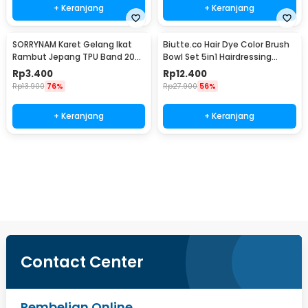
+ Keranjang
+ Keranjang
SORRYNAM Karet Gelang Ikat
Biutte.co Hair Dye Color Brush
Rambut Jepang TPU Band 200
Bowl Set 5in1 Hairdressing
PCS - 1180
Accessory - ME51
Rp
3.400
Rp
12.400
Rp
13.900
76%
Rp
27.900
56%
+ Keranjang
+ Keranjang
Beli Sekarang
Contact Center
Pembelian Online