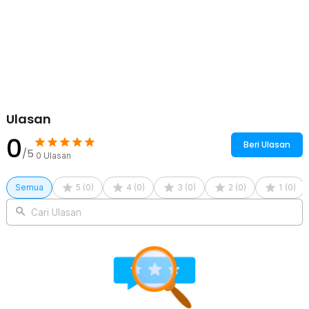
memungkinkan pengalaman styling yang lebih mudah dan efisien.
Kelengkapan Produk
Rincian yang Anda dapatkan untuk pembelian produk ini:
1 x FMA Diffuser Pengering Rambut Universal Hair Styling for
Curly Hair - FMAD
Ulasan
0
Beri Ulasan
/5
0
Ulasan
Semua
5
(
0
)
4
(
0
)
3
(
0
)
2
(
0
)
1
(
0
)
Cari Ulasan