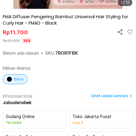
1 / 10
FMA Diffuser Pengering Rambut Universal Hair Styling for
Curly Hair - FMAD
-
Black
Rp
11.700
Rp
25.900
55
%
Belum ada ulasan
•
SKU
7ROR1FBK
Pilihan Warna:
Black
Lihat
Lokasi Lainnya
Informasi Stok:
Jabodetabek
Gudang Online
Toko Jakarta Pusat
Tersedia
sisa
3