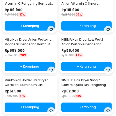
Vitamin C Pengering Rambut
Anion Vitamin C Smart
1800W - VC200-B
Harmony OS 1800W - VCH200B
Rp
119.900
Rp
119.900
Rp
187.900
37%
Rp
187.900
37%
+ Keranjang
+ Keranjang
Mijia Hair Dryer Anion Water Ion
HIBIMA Hair Dryer Low Watt
Magnetic Pengering Rambut
Anion Portable Pengering
1600W - H701
Rambut 800W - XL-2200
Rp
699.000
Rp
56.400
Rp
943.900
26%
Rp
95.900
42%
+ Keranjang
+ Keranjang
Miruko Rak Holder Hair Dryer
SIMPLUS Hair Dryer Smart
Catokan Aluminium 2in1
Control Quick Dry Pengering
Storage Rack - INU21
Rambut 1200W - AK47
Rp
61.500
Rp
62.900
Rp
102.900
41%
Rp
104.900
41%
+ Keranjang
+ Keranjang