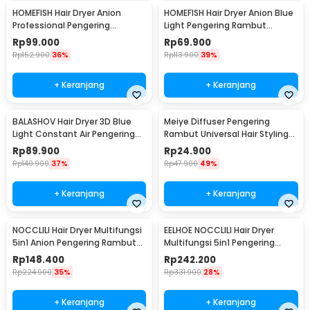
HOMEFISH Hair Dryer Anion
HOMEFISH Hair Dryer Anion Blue
Professional Pengering
Light Pengering Rambut
Rambut 2400W - F33
2000W - F37
Rp
99.000
Rp
69.900
Rp
152.900
36%
Rp
113.900
39%
+ Keranjang
+ Keranjang
BALASHOV Hair Dryer 3D Blue
Meiye Diffuser Pengering
Light Constant Air Pengering
Rambut Universal Hair Styling
Rambut 1800W - T9
with Hood - MYE
Rp
89.900
Rp
24.900
Rp
140.900
37%
Rp
47.900
49%
+ Keranjang
+ Keranjang
NOCCLILI Hair Dryer Multifungsi
EELHOE NOCCLILI Hair Dryer
5in1 Anion Pengering Rambut
Multifungsi 5in1 Pengering
600W - Q7
Rambut 1000W - E21
Rp
148.400
Rp
242.200
Rp
224.900
35%
Rp
331.900
28%
+ Keranjang
+ Keranjang