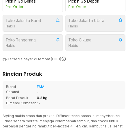
Pick n Go Bekasi
Pick n Go Depok
Pre-Order
Pre-Order
Toko Jakarta Barat
Toko Jakarta Utara
Habis
Habis
Toko Tangerang
Toko Cikupa
Habis
Habis
Tersedia bayar di tempat (COD)
Rincian Produk
Brand
FMA
Garansi
-
Berat Produk
0.3 kg
Dimensi Kemasan
: -
Styling makin aman dan praktis! Diffuser tahan panas ini menyebarkan
udara secara merata, menjaga kelembapan rambut, dan cocok untuk
berbagai pengering rambut ber-nozzle 4 - 4.5 cm. Rambut halus, sehat,