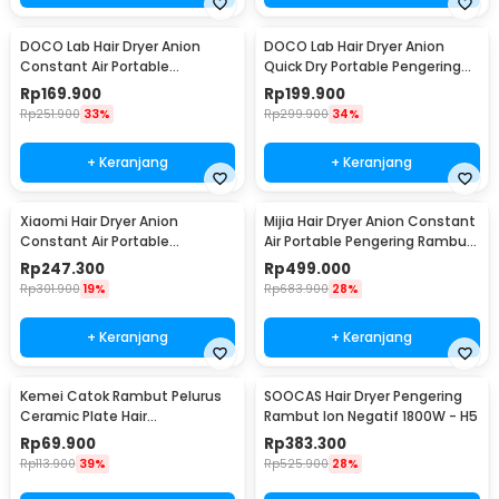
DOCO Lab Hair Dryer Anion
DOCO Lab Hair Dryer Anion
Constant Air Portable
Quick Dry Portable Pengering
Pengering Rambut 1600W -
Rambut 1600W - H902
Rp
169.900
Rp
199.900
H800
Rp
251.900
33%
Rp
299.900
34%
+ Keranjang
+ Keranjang
Xiaomi Hair Dryer Anion
Mijia Hair Dryer Anion Constant
Constant Air Portable
Air Portable Pengering Rambut
Pengering Rambut 1600W -
1600W - H501
Rp
247.300
Rp
499.000
H101
Rp
301.900
19%
Rp
683.900
28%
+ Keranjang
+ Keranjang
Kemei Catok Rambut Pelurus
SOOCAS Hair Dryer Pengering
Ceramic Plate Hair
Rambut Ion Negatif 1800W - H5
Straightener 40W - KM-329
Rp
69.900
Rp
383.300
Rp
113.900
39%
Rp
525.900
28%