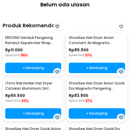
Belum ada ulasan
Produk Rekomendasi
ERDONG Handuk Pengering
ShowSee Hair Dryer Anion
Rambut Kepala Hair Wrap
Constant Air Magnetic
Drying Microfiber - FO60
Pengering Rambut 1800W - A5
Rp
11.000
Rp
89.900
Rp
25.900
58%
Rp
140.900
37%
+ Keranjang
+ Keranjang
iTimo Rak Holder Hair Dryer
ShowSee Hair Dryer Anion Quick
Catokan Aluminium 2in1
Dry Magnetic Pengering
Storage Rack - 24112
Rambut 1800W - A11-R
Rp
65.500
Rp
83.900
Rp
107.900
40%
Rp
132.900
37%
+ Keranjang
+ Keranjang
ShowSee Hair Dryer Quick Anion
ShowSee Hair Dryer Quick Dry