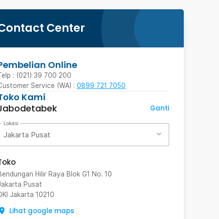
Contact Center
Pembelian Online
Telp : (021) 39 700 200
Customer Service (WA) :
0899 721 7050
Toko Kami
Jabodetabek
Ganti
Lokasi
Jakarta Pusat
Toko
Bendungan Hilir Raya Blok G1 No. 10
Jakarta Pusat
DKI Jakarta
10210
Lihat google maps