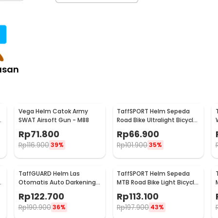
:
lar Welding Mask - FM-DTD
asan
Vega Helm Catok Army
TaffSPORT Helm Sepeda
SWAT Airsoft Gun - M88
Road Bike Ultralight Bicycle
Helmet 18 Air Vent - X40
Rp
71.800
Rp
66.900
Rp
116.900
Rp
101.900
39%
35%
TaffGUARD Helm Las
TaffSPORT Helm Sepeda
Otomatis Auto Darkening
MTB Road Bike Light Bicycle
Welding Helmet - HW10
Helmet 19 Air Vent - X15
Rp
122.700
Rp
113.100
Rp
190.900
Rp
197.900
36%
43%