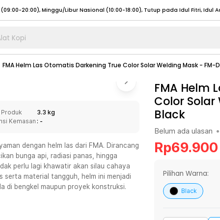
lat Kopi
umat (07:00 - 20:00), Sabtu - Minggu (08:00 - 20:00), Tutup pada Idul Fitri
Sele
FMA Helm Las Otomatis Darkening True Color Solar Welding Mask - FM-
:00 - 20:00), Sabtu - Minggu/ Libur Nasional (08:00 - 17:00)
Selengkapnya
:00 - 20:00), Sabtu - Minggu/ Libur Nasional (08:00 - 17:00)
FMA Helm L
Selengkapnya
Color Solar
 (09:00-20:00), Minggu/Libur Nasional (12:00-20:00), Tutup pada Idul Fitri
Sele
Black
 Produk
3.3 kg
 (09:00-20:00), Minggu/Libur Nasional (12:00-20:00), Tutup pada Idul Fitri
Sele
nsi Kemasan
: -
Belum ada ulasan
•
Rp
69.900
yaman dengan helm las dari FMA. Dirancang
ikan bunga api, radiasi panas, hingga
dak perlu lagi khawatir akan silau cahaya
umat (07:00 - 20:00), Sabtu - Minggu (08:00 - 20:00), Tutup pada Idul Fitri
Sele
Pilihan Warna:
serta material tangguh, helm ini menjadi
a di bengkel maupun proyek konstruksi.
:00 - 20:00), Sabtu - Minggu/ Libur Nasional (08:00 - 17:00)
Selengkapnya
Black
:00 - 20:00), Sabtu - Minggu/ Libur Nasional (08:00 - 17:00)
Selengkapnya