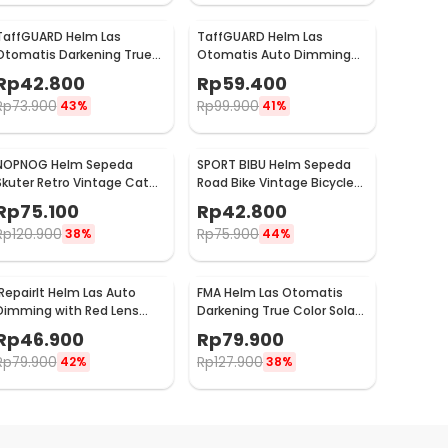
TaffGUARD Helm Las
TaffGUARD Helm Las
Otomatis Darkening True
Otomatis Auto Dimming
Color Solar Welding Mask -
True Color Welding Mask
Rp
42.800
Rp
59.400
HJ28
LED - HF28
Rp
73.900
Rp
99.900
43%
41%
NOPNOG Helm Sepeda
SPORT BIBU Helm Sepeda
Skuter Retro Vintage Catok
Road Bike Vintage Bicycle
Motor Bicycle Helmet - U15
Helmet 4 Air Vents - U20
Rp
75.100
Rp
42.800
Rp
120.900
Rp
75.900
38%
44%
iRepairIt Helm Las Auto
FMA Helm Las Otomatis
Dimming with Red Lens
Darkening True Color Solar
Transparent Welding Mask
Welding Mask with LED -
Rp
46.900
Rp
79.900
- IRI55T
FM-DTC
Rp
79.900
Rp
127.900
42%
38%