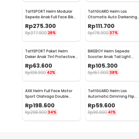
TaffSPORT Helm Modular
TaffGUARD Helm Las
Sepeda Anak Full Face Bike
Otomatis Auto Darkening
Size S - K20
Welding Helmet
Rp
275.300
Rp
111.700
Terminator - HW12
Rp
377.900
Rp
176.900
28%
37%
TaffSPORT Paket Helm
BIKEBOY Helm Sepeda
Deker Anak 7in1 Protective
Scooter Anak Tail Light
Gear Sport Activity - K25
Bicycle Helmet 14 Air Vent 
Rp
63.600
Rp
105.300
K10
Rp
108.900
Rp
167.900
42%
38%
AXK Helm Full Face Motor
TaffGUARD Helm Las
Sport Olahraga Double
Automatic Dimming Flip
Lens Anti Fog Motocycle -
Top with Headlight - HF09
Rp
198.600
Rp
59.600
A557
Rp
298.900
Rp
99.900
34%
41%