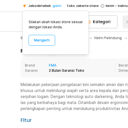
Jabodetabek
ganti
Toko Jakarta Utara
Toko Tangerang
Kategori
A
Silakan ubah lokasi store sesuai
Toko Cikupa
dengan lokasi Anda.
Pick n Go Jakarta Barat
Senin - J
Sport & Outdoor
Pelindung Tubuh
Helm Pelindung
Mengerti
Pick n Go Bekasi
Senin - Jumat (08
Pick n Go Depok
Senin - Jumat (08
Rincian Produk
Toko Jakarta Pusat
Senin - Sabtu
Brand
FMA
Berat
Toko Jakarta Barat
Senin - Sabtu
Garansi
2 Bulan Garansi Toko
Dime
Toko Jakarta Utara
Toko Tangerang
Melakukan pekerjaan pengelasan kini semakin aman dan n
khusus untuk melindungi wajah serta area kepala dari perc
Toko Cikupa
serpihan logam. Dengan teknologi auto darkening, Anda ti
Pick n Go Jakarta Barat
Senin - J
las yang berbahaya bagi mata. Ditambah desain ergonomis 
perlengkapan penting untuk mendukung produktivitas And
Pick n Go Bekasi
Senin - Jumat (08
Pick n Go Depok
Senin - Jumat (08
Fitur