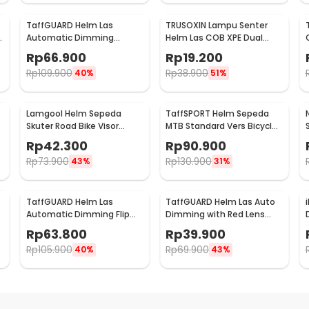
TaffGUARD Helm Las
TRUSOXIN Lampu Senter
Automatic Dimming
Helm Las COB XPE Dual
Protective Welding with
Light Rechargeable - TR35
Rp
66.900
Rp
19.200
Headlamp - HJ10
Rp
109.900
Rp
38.900
40%
51%
Lamgool Helm Sepeda
TaffSPORT Helm Sepeda
Skuter Road Bike Visor
MTB Standard Vers Bicycle
-
Bicycle Helmet 4 Air Vent -
Helmet 19 Air Vent - Z20
Rp
42.300
Rp
90.900
U10
Rp
73.900
Rp
130.900
43%
31%
TaffGUARD Helm Las
TaffGUARD Helm Las Auto
Automatic Dimming Flip
Dimming with Red Lens
Protective Mask Headlight
Welding Mask - HJ15
Rp
63.800
Rp
39.900
- HF10
Rp
105.900
Rp
69.900
40%
43%