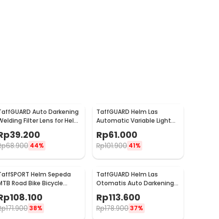
TaffGUARD Auto Darkening
TaffGUARD Helm Las
Welding Filter Lens for Helm
Automatic Variable Light
Las - TX500CF
Welding Mask Cap Shield -
Rp
39.200
Rp
61.000
HJ30
Rp
68.900
Rp
101.900
44%
41%
TaffSPORT Helm Sepeda
TaffGUARD Helm Las
MTB Road Bike Bicycle
Otomatis Auto Darkening
Helmet 23 Air Vent - Z10
Welding Helmet - HW12
Rp
108.100
Rp
113.600
Rp
171.900
Rp
178.900
38%
37%