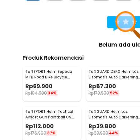
Rincian yang Anda dapatkan untuk pembelian produk ini
1 x FMA Helm Las Otomatis Darkening True Color So
Belum ada ul
Produk Rekomendasi
TaffSPORT Helm Sepeda
TaffGUARD DEKO Helm Las
MTB Road Bike Bicycle
Otomatis Auto Darkening
Helmet 21 Air Vent - X10
Welding Helmet - HW24
Rp
69.900
Rp
87.300
Rp
104.900
Rp
179.900
34%
52%
TaffSPORT Helm Tactical
TaffGUARD Helm Las
Airsoft Gun Paintball CS
Otomatis Auto Darkening
SWAT Helmet - MICH2000
Solar Welding Helmet -
Rp
112.000
Rp
39.800
HJ19
Rp
176.900
Rp
69.900
37%
44%