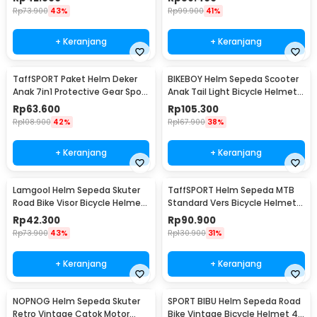
Rp
73.900
43%
Rp
99.900
41%
+ Keranjang
+ Keranjang
TaffSPORT Paket Helm Deker
BIKEBOY Helm Sepeda Scooter
Anak 7in1 Protective Gear Sport
Anak Tail Light Bicycle Helmet
Activity - K25
14 Air Vent - K10
Rp
63.600
Rp
105.300
Rp
108.900
42%
Rp
167.900
38%
+ Keranjang
+ Keranjang
Lamgool Helm Sepeda Skuter
TaffSPORT Helm Sepeda MTB
Road Bike Visor Bicycle Helmet
Standard Vers Bicycle Helmet
4 Air Vent - U10
19 Air Vent - Z20
Rp
42.300
Rp
90.900
Rp
73.900
43%
Rp
130.900
31%
+ Keranjang
+ Keranjang
NOPNOG Helm Sepeda Skuter
SPORT BIBU Helm Sepeda Road
Retro Vintage Catok Motor
Bike Vintage Bicycle Helmet 4