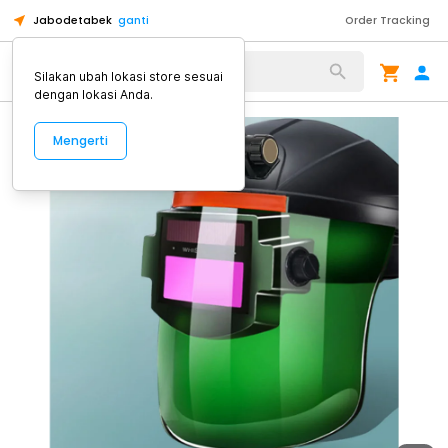
Jabodetabek
ganti
Order Tracking
Alat Kopi
Silakan ubah lokasi store sesuai
dengan lokasi Anda.
Mengerti