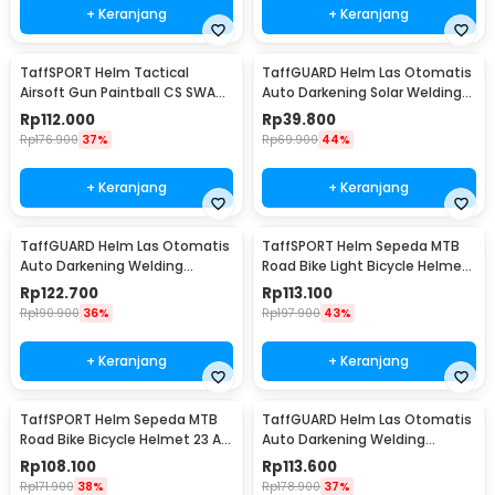
+ Keranjang
+ Keranjang
TaffSPORT Helm Tactical
TaffGUARD Helm Las Otomatis
Airsoft Gun Paintball CS SWAT
Auto Darkening Solar Welding
Helmet - MICH2000
Helmet - HJ19
Rp
112.000
Rp
39.800
Rp
176.900
37%
Rp
69.900
44%
+ Keranjang
+ Keranjang
TaffGUARD Helm Las Otomatis
TaffSPORT Helm Sepeda MTB
Auto Darkening Welding
Road Bike Light Bicycle Helmet
Helmet - HW10
19 Air Vent - X15
Rp
122.700
Rp
113.100
Rp
190.900
36%
Rp
197.900
43%
+ Keranjang
+ Keranjang
TaffSPORT Helm Sepeda MTB
TaffGUARD Helm Las Otomatis
Road Bike Bicycle Helmet 23 Air
Auto Darkening Welding
Vent - Z10
Helmet - HW12
Rp
108.100
Rp
113.600
Rp
171.900
38%
Rp
178.900
37%