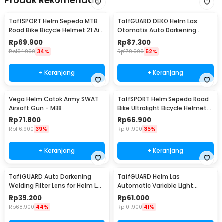
Produk Rekomendasi
TaffSPORT Helm Sepeda MTB
TaffGUARD DEKO Helm Las
Road Bike Bicycle Helmet 21 Air
Otomatis Auto Darkening
Vent - X10
Welding Helmet - HW24
Rp
69.900
Rp
87.300
Rp
104.900
34%
Rp
179.900
52%
+ Keranjang
+ Keranjang
Vega Helm Catok Army SWAT
TaffSPORT Helm Sepeda Road
Airsoft Gun - M88
Bike Ultralight Bicycle Helmet
18 Air Vent - X40
Rp
71.800
Rp
66.900
Rp
116.900
39%
Rp
101.900
35%
+ Keranjang
+ Keranjang
TaffGUARD Auto Darkening
TaffGUARD Helm Las
Welding Filter Lens for Helm Las
Automatic Variable Light
- TX500CF
Welding Mask Cap Shield -
Rp
39.200
Rp
61.000
HJ30
Rp
68.900
44%
Rp
101.900
41%