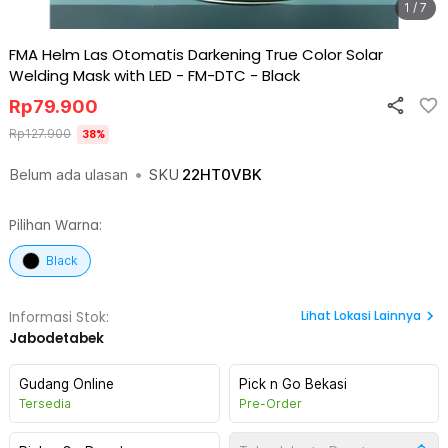
1 / 7
FMA Helm Las Otomatis Darkening True Color Solar
Welding Mask with LED - FM-DTC
-
Black
Rp
79.900
Rp
127.900
38
%
Belum ada ulasan
•
SKU
22HT0VBK
Pilihan Warna:
Black
Lihat
Lokasi Lainnya
Informasi Stok:
Jabodetabek
Gudang Online
Pick n Go Bekasi
Tersedia
Pre-Order