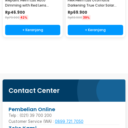
iRepairIt Helm Las Auto
FMA Helm Las Otomatis
Dimming with Red Lens
Darkening True Color Solar
Transparent Welding Mask -
Welding Mask - FM-DTD
Rp
46.900
Rp
69.900
IRI55T
Rp
79.900
42%
Rp
113.900
39%
+ Keranjang
+ Keranjang
Beli Sekarang
Contact Center
Pembelian Online
Telp : (021) 39 700 200
Customer Service (WA) :
0899 721 7050