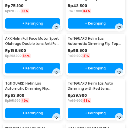
Bicycle Helmet - U15
Air Vents - U20
Rp
75.100
Rp
42.800
Rp
120.900
38%
Rp
75.900
44%
+ Keranjang
+ Keranjang
AXK Helm Full Face Motor Sport
TaffGUARD Helm Las
Olahraga Double Lens Anti Fog
Automatic Dimming Flip Top
Motocycle - A557
with Headlight - HF09
Rp
198.600
Rp
59.600
Rp
298.900
34%
Rp
99.900
41%
+ Keranjang
+ Keranjang
TaffGUARD Helm Las
TaffGUARD Helm Las Auto
Automatic Dimming Flip
Dimming with Red Lens
Protective Mask Headlight -
Welding Mask - HJ15
Rp
63.800
Rp
39.900
HF10
Rp
105.900
40%
Rp
69.900
43%
+ Keranjang
+ Keranjang