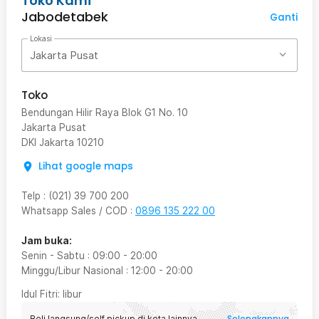
Toko Kami
Jabodetabek
Ganti
Lokasi
Jakarta Pusat
Toko
Bendungan Hilir Raya Blok G1 No. 10
Jakarta Pusat
DKI Jakarta
10210
Lihat google maps
Telp
:
(021) 39 700 200
Whatsapp Sales / COD
:
0896 135 222 00
Jam buka:
Senin - Sabtu
:
09:00
-
20:00
Minggu/Libur Nasional
:
12:00
-
20:00
Idul Fitri
: libur
Selengkapnya
Beli langsung/self pickup di kota lainnya