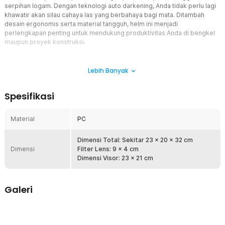
serpihan logam. Dengan teknologi auto darkening, Anda tidak perlu lagi
khawatir akan silau cahaya las yang berbahaya bagi mata. Ditambah
desain ergonomis serta material tangguh, helm ini menjadi
perlengkapan penting untuk mendukung produktivitas Anda di bengkel
maupun proyek konstruksi.
Fitur
Lebih Banyak
Cocok untuk Tukang Las
Helm ini sangat ideal bagi para pekerja las yang membutuhkan
Spesifikasi
perlindungan maksimal. Desainnya menutup penuh wajah hingga
kepala sehingga risiko kecelakaan kerja berkurang drastis. Dengan
perlindungan menyeluruh, pekerja bisa lebih fokus dan leluasa
Material
PC
dalam menyelesaikan setiap proyek.
Melindungi Mata
Dimensi Total: Sekitar 23 x 20 x 32 cm
Dimensi
Layar kaca pelindung helm dilengkapi fitur auto darkening yang
Filter Lens: 9 x 4 cm
secara otomatis menyesuaikan tingkat kegelapan dalam hitungan
Dimensi Visor: 23 x 21 cm
milidetik saat cahaya las muncul. Teknologi ini melindungi mata dari
silau ekstrem sekaligus tetap memberikan visibilitas jernih untuk
hasil kerja yang presisi.
Galeri
Senter Kepala LED
Helm las FMA dilengkapi senter kepala yang bisa dilepas, memberi
penerangan ekstra saat bekerja di area minim cahaya, ruang