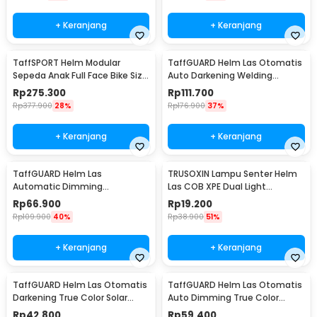
+ Keranjang
+ Keranjang
TaffSPORT Helm Modular
TaffGUARD Helm Las Otomatis
Sepeda Anak Full Face Bike Size
Auto Darkening Welding
S - K20
Helmet Terminator - HW12
Rp
275.300
Rp
111.700
Rp
377.900
28%
Rp
176.900
37%
+ Keranjang
+ Keranjang
TaffGUARD Helm Las
TRUSOXIN Lampu Senter Helm
Automatic Dimming
Las COB XPE Dual Light
Protective Welding with
Rechargeable - TR35
Rp
66.900
Rp
19.200
Headlamp - HJ10
Rp
109.900
40%
Rp
38.900
51%
+ Keranjang
+ Keranjang
TaffGUARD Helm Las Otomatis
TaffGUARD Helm Las Otomatis
Darkening True Color Solar
Auto Dimming True Color
Welding Mask - HJ28
Welding Mask LED - HF28
Rp
42.800
Rp
59.400