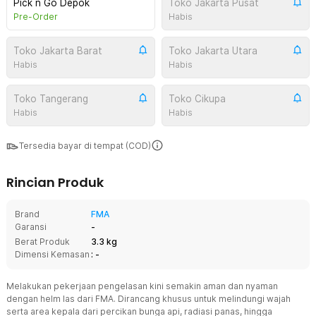
Pick n Go Depok
Toko Jakarta Pusat
Pre-Order
Habis
Toko Jakarta Barat
Toko Jakarta Utara
Habis
Habis
Toko Tangerang
Toko Cikupa
Habis
Habis
Tersedia bayar di tempat (COD)
Rincian Produk
Brand
FMA
Garansi
-
Berat Produk
3.3 kg
Dimensi Kemasan
: -
Melakukan pekerjaan pengelasan kini semakin aman dan nyaman
dengan helm las dari FMA. Dirancang khusus untuk melindungi wajah
serta area kepala dari percikan bunga api, radiasi panas, hingga