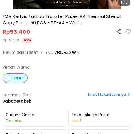
1 / 8
FMA Kertas Tattoo Transfer Paper A4 Thermal Stencil
Copy Paper 50 PCS - PT-A4
-
White
Rp
53.400
Rp
90.900
42
%
Belum ada ulasan
•
SKU
7ROR32WH
Pilihan Warna:
White
Lihat
1
Lokasi Lainnya
Informasi Stok:
Jabodetabek
Gudang Online
Toko Jakarta Pusat
Tersedia
sisa
5