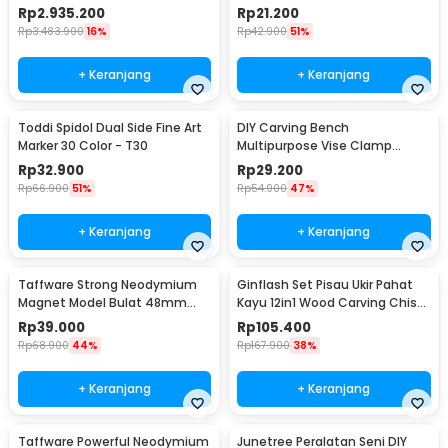
- TZ20002MG
29x9mm 10 PCS - MG10
Rp
2.935.200
Rp
21.200
Rp
3.483.900
16%
Rp
42.900
51%
+ Keranjang
+ Keranjang
Toddi Spidol Dual Side Fine Art
DIY Carving Bench
Marker 30 Color - T30
Multipurpose Vise Clamp
Tablet Drill Press Sculpture -
Rp
32.900
Rp
29.200
1267
Rp
66.900
51%
Rp
54.900
47%
+ Keranjang
+ Keranjang
Taffware Strong Neodymium
Ginflash Set Pisau Ukir Pahat
Magnet Model Bulat 48mm
Kayu 12in1 Wood Carving Chisel
85-90kg - TN6
Knife - OE12
Rp
39.000
Rp
105.400
Rp
68.900
44%
Rp
167.900
38%
+ Keranjang
+ Keranjang
Taffware Powerful Neodymium
Junetree Peralatan Seni DIY