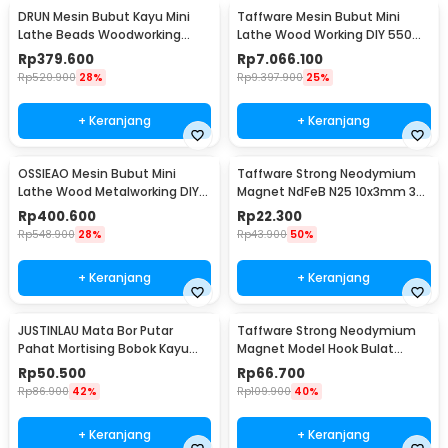
DRUN Mesin Bubut Kayu Mini
Taffware Mesin Bubut Mini
Lathe Beads Woodworking
Lathe Wood Working DIY 550W
150W - X707
- MX0618
Rp
379.600
Rp
7.066.100
Rp
520.900
28%
Rp
9.397.900
25%
+ Keranjang
+ Keranjang
OSSIEAO Mesin Bubut Mini
Taffware Strong Neodymium
Lathe Wood Metalworking DIY
Magnet NdFeB N25 10x3mm 30
80W - HS001
PCS - D21
Rp
400.600
Rp
22.300
Rp
548.900
28%
Rp
43.900
50%
+ Keranjang
+ Keranjang
JUSTINLAU Mata Bor Putar
Taffware Strong Neodymium
Pahat Mortising Bobok Kayu
Magnet Model Hook Bulat
HSS 16mm - FKB16
48mm 80kg - LNM48-3
Rp
50.500
Rp
66.700
Rp
86.900
42%
Rp
109.900
40%
+ Keranjang
+ Keranjang