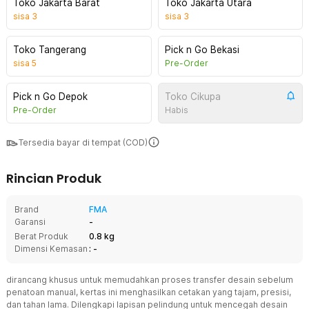
Toko Jakarta Barat
Toko Jakarta Utara
sisa
3
sisa
3
Toko Tangerang
Pick n Go Bekasi
sisa
5
Pre-Order
Pick n Go Depok
Toko Cikupa
Pre-Order
Habis
Tersedia bayar di tempat (COD)
Rincian Produk
Brand
FMA
Garansi
-
Berat Produk
0.8 kg
Dimensi Kemasan
: -
dirancang khusus untuk memudahkan proses transfer desain sebelum
penatoan manual, kertas ini menghasilkan cetakan yang tajam, presisi,
dan tahan lama. Dilengkapi lapisan pelindung untuk mencegah desain