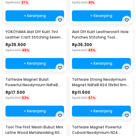
Rp
141.900
37%
Rp
82.900
41%
+ Keranjang
+ Keranjang
YOKOYAMA Alat DIY Kulit 7in1
Alat DIY Kulit Leathercraft Hole
Leather Craft Stitching Sewing
Punches Stitching Tool
Tool Set - DK30015
1+2+4+6 Prong
Rp
35.600
Rp
36.300
Rp
63.900
45%
Rp
64.900
45%
+ Keranjang
+ Keranjang
Taffware Magnet Bulat
Taffware Strong Neodymium
Powerful Neodymium NdFeB
Magnet NdFeB N24 19x9x1.6mm
N25 5x1.5mm 100 PCS
10 PCS - MAG1
Rp
17.500
Rp
11.600
Rp
36.900
53%
Rp
26.900
57%
+ Keranjang
+ Keranjang
Tool The First Mesin Bubut Mini
Taffware Magnet Powerful
Lathe Wood Metalworking 60W
Cuboid Neodymium N24