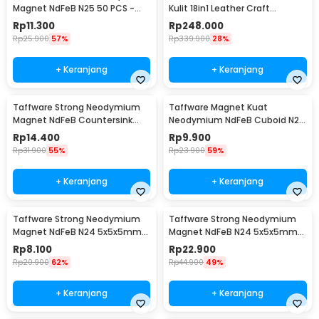
Magnet NdFeB N25 50 PCS -
Kulit 18in1 Leather Craft
MG01
Stitching Sewing - WA134
Rp
11.300
Rp
248.000
Rp
25.900
57%
Rp
339.900
28%
+ Keranjang
+ Keranjang
Taffware Strong Neodymium
Taffware Magnet Kuat
Magnet NdFeB Countersink
Neodymium NdFeB Cuboid N25
Ring Hole N25 5 PCS - D21
5 PCS - D22
Rp
14.400
Rp
9.900
Rp
31.900
55%
Rp
23.900
59%
+ Keranjang
+ Keranjang
Taffware Strong Neodymium
Taffware Strong Neodymium
Magnet NdFeB N24 5x5x5mm
Magnet NdFeB N24 5x5x5mm
20 PCS - F001699
50 PCS - F001699
Rp
8.100
Rp
22.900
Rp
20.900
62%
Rp
44.900
49%
+ Keranjang
+ Keranjang