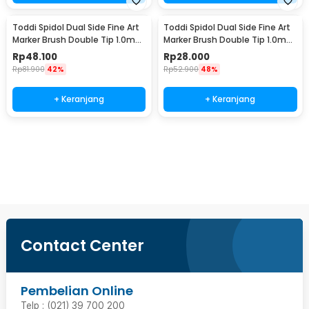
Toddi Spidol Dual Side Fine Art
Toddi Spidol Dual Side Fine Art
Marker Brush Double Tip 1.0mm
Marker Brush Double Tip 1.0mm
6.0mm 48 Warna - CY-006
6.0mm 24 Warna - CY-006
Rp
48.100
Rp
28.000
Rp
81.900
42%
Rp
52.900
48%
+ Keranjang
+ Keranjang
Beli Sekarang
Contact Center
Pembelian Online
Telp : (021) 39 700 200