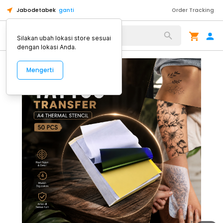
Jabodetabek
ganti
Order Tracking
Alat Kopi
Silakan ubah lokasi store sesuai
dengan lokasi Anda.
Mengerti