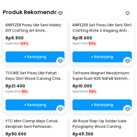
Produk Rekomendasi
KNIFEZER Pisau Ukir Seni Hobby
KNIFEZER Set Pisau Ukir Seni 13in1
DIY Crafting Art Knife
Crafting Knife 3 Gagang Anti
Aluminium Handle - WL-9309
Slip - A-003
Rp
6.900
Rp
18.000
Rp
18.900
64%
Rp
37.900
53%
+ Keranjang
+ Keranjang
TOOKIE Set Pisau Ukir Pahat
Taffware Magnet Neodymium
Kayu 12in1 Wood Carving Chisel
Super Kuat N25 NdFeB 8x1mm
Knife - KSJ-12
50 PCS - M35
Rp
21.400
Rp
10.000
Rp
42.900
51%
Rp
23.900
59%
+ Keranjang
+ Keranjang
YTC Mini Clamp Meja Catok
AH Royal Slap-Up Solder Lukis
Kerajinan Seni Perhiasan
Pyrography Wood Carving
Aluminium - AT-6075
Soldering Iron - PAC904
Rp
90.600
Rp
49.300