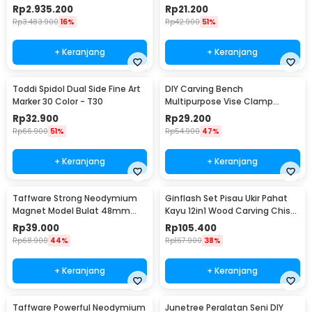
- TZ20002MG
29x9mm 10 PCS - MG10
Rp
2.935.200
Rp
21.200
Rp
3.483.900
16%
Rp
42.900
51%
+ Keranjang
+ Keranjang
Toddi Spidol Dual Side Fine Art
DIY Carving Bench
Marker 30 Color - T30
Multipurpose Vise Clamp
Tablet Drill Press Sculpture -
Rp
32.900
Rp
29.200
1267
Rp
66.900
51%
Rp
54.900
47%
+ Keranjang
+ Keranjang
Taffware Strong Neodymium
Ginflash Set Pisau Ukir Pahat
Magnet Model Bulat 48mm
Kayu 12in1 Wood Carving Chisel
85-90kg - TN6
Knife - OE12
Rp
39.000
Rp
105.400
Rp
68.900
44%
Rp
167.900
38%
+ Keranjang
+ Keranjang
Taffware Powerful Neodymium
Junetree Peralatan Seni DIY