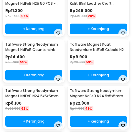
Magnet NdFeB N25 50 PCS -
Kulit 18in1 Leather Craft
MG01
Stitching Sewing - WA134
Rp
11.300
Rp
248.000
Rp
25.900
57%
Rp
339.900
28%
+ Keranjang
+ Keranjang
Taffware Strong Neodymium
Taffware Magnet Kuat
Magnet NdFeB Countersink
Neodymium NdFeB Cuboid N25
Ring Hole N25 5 PCS - D21
5 PCS - D22
Rp
14.400
Rp
9.900
Rp
31.900
55%
Rp
23.900
59%
+ Keranjang
+ Keranjang
Taffware Strong Neodymium
Taffware Strong Neodymium
Magnet NdFeB N24 5x5x5mm
Magnet NdFeB N24 5x5x5mm
20 PCS - F001699
50 PCS - F001699
Rp
8.100
Rp
22.900
Rp
20.900
62%
Rp
44.900
49%
+ Keranjang
+ Keranjang