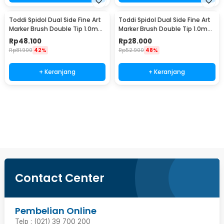
Toddi Spidol Dual Side Fine Art
Toddi Spidol Dual Side Fine Art
Marker Brush Double Tip 1.0mm
Marker Brush Double Tip 1.0mm
6.0mm 48 Warna - CY-006
6.0mm 24 Warna - CY-006
Rp
48.100
Rp
28.000
Rp
81.900
42%
Rp
52.900
48%
+ Keranjang
+ Keranjang
Beli Sekarang
Contact Center
Pembelian Online
Telp : (021) 39 700 200