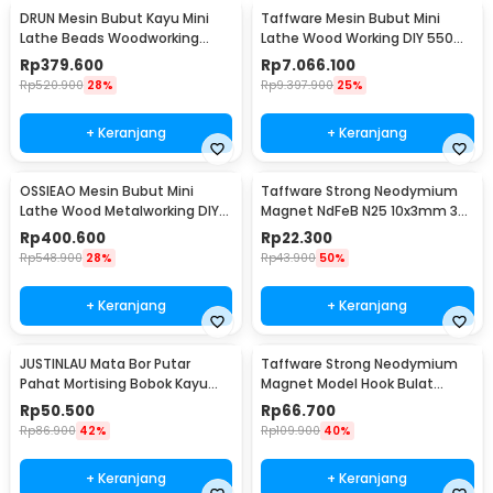
DRUN Mesin Bubut Kayu Mini
Taffware Mesin Bubut Mini
Lathe Beads Woodworking
Lathe Wood Working DIY 550W
150W - X707
- MX0618
Rp
379.600
Rp
7.066.100
Rp
520.900
28%
Rp
9.397.900
25%
+ Keranjang
+ Keranjang
OSSIEAO Mesin Bubut Mini
Taffware Strong Neodymium
Lathe Wood Metalworking DIY
Magnet NdFeB N25 10x3mm 30
80W - HS001
PCS - D21
Rp
400.600
Rp
22.300
Rp
548.900
28%
Rp
43.900
50%
+ Keranjang
+ Keranjang
JUSTINLAU Mata Bor Putar
Taffware Strong Neodymium
Pahat Mortising Bobok Kayu
Magnet Model Hook Bulat
HSS 16mm - FKB16
48mm 80kg - LNM48-3
Rp
50.500
Rp
66.700
Rp
86.900
42%
Rp
109.900
40%
+ Keranjang
+ Keranjang