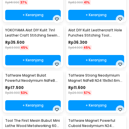
Rp
141.900
37%
Rp
82.900
41%
+ Keranjang
+ Keranjang
YOKOYAMA Alat DIY Kulit 7in1
Alat DIY Kulit Leathercraft Hole
Leather Craft Stitching Sewing
Punches Stitching Tool
Tool Set - DK30015
1+2+4+6 Prong
Rp
35.600
Rp
36.300
Rp
63.900
45%
Rp
64.900
45%
+ Keranjang
+ Keranjang
Taffware Magnet Bulat
Taffware Strong Neodymium
Powerful Neodymium NdFeB
Magnet NdFeB N24 19x9x1.6mm
N25 5x1.5mm 100 PCS
10 PCS - MAG1
Rp
17.500
Rp
11.600
Rp
36.900
53%
Rp
26.900
57%
+ Keranjang
+ Keranjang
Tool The First Mesin Bubut Mini
Taffware Magnet Powerful
Lathe Wood Metalworking 60W
Cuboid Neodymium N24