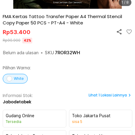
1 / 8
FMA Kertas Tattoo Transfer Paper A4 Thermal Stencil
Copy Paper 50 PCS - PT-A4
-
White
Rp
53.400
Rp
90.900
42
%
Belum ada ulasan
•
SKU
7ROR32WH
Pilihan Warna:
White
Lihat
1
Lokasi Lainnya
Informasi Stok:
Jabodetabek
Gudang Online
Toko Jakarta Pusat
Tersedia
sisa
5