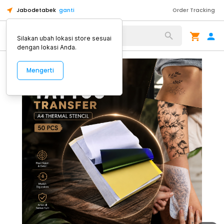
Jabodetabek
ganti
Order Tracking
Alat Kopi
Silakan ubah lokasi store sesuai
dengan lokasi Anda.
Mengerti