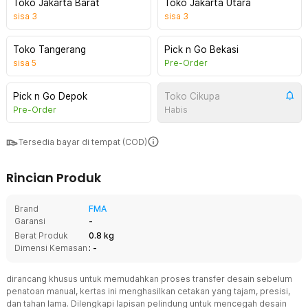
Toko Jakarta Barat
Toko Jakarta Utara
sisa
3
sisa
3
Toko Tangerang
Pick n Go Bekasi
sisa
5
Pre-Order
Pick n Go Depok
Toko Cikupa
Pre-Order
Habis
Tersedia bayar di tempat (COD)
Rincian Produk
Brand
FMA
Garansi
-
Berat Produk
0.8 kg
Dimensi Kemasan
: -
dirancang khusus untuk memudahkan proses transfer desain sebelum
penatoan manual, kertas ini menghasilkan cetakan yang tajam, presisi,
dan tahan lama. Dilengkapi lapisan pelindung untuk mencegah desain