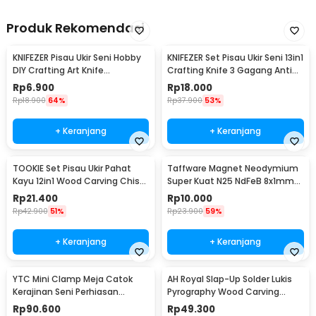
Produk Rekomendasi
KNIFEZER Pisau Ukir Seni Hobby
KNIFEZER Set Pisau Ukir Seni 13in1
DIY Crafting Art Knife
Crafting Knife 3 Gagang Anti
Aluminium Handle - WL-9309
Slip - A-003
Rp
6.900
Rp
18.000
Rp
18.900
64%
Rp
37.900
53%
+ Keranjang
+ Keranjang
TOOKIE Set Pisau Ukir Pahat
Taffware Magnet Neodymium
Kayu 12in1 Wood Carving Chisel
Super Kuat N25 NdFeB 8x1mm
Knife - KSJ-12
50 PCS - M35
Rp
21.400
Rp
10.000
Rp
42.900
51%
Rp
23.900
59%
+ Keranjang
+ Keranjang
YTC Mini Clamp Meja Catok
AH Royal Slap-Up Solder Lukis
Kerajinan Seni Perhiasan
Pyrography Wood Carving
Aluminium - AT-6075
Soldering Iron - PAC904
Rp
90.600
Rp
49.300