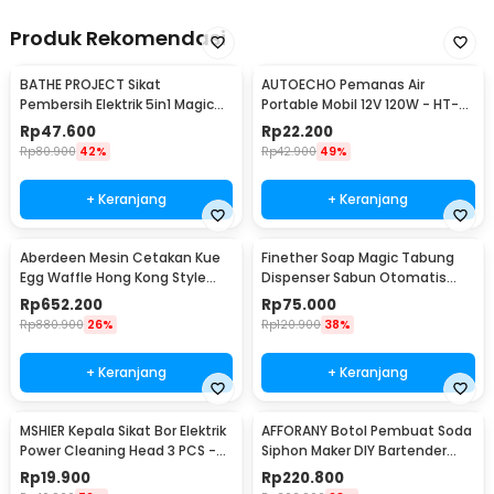
Produk Rekomendasi
BATHE PROJECT Sikat
AUTOECHO Pemanas Air
Pembersih Elektrik 5in1 Magic
Portable Mobil 12V 120W - HT-
Brush Rechargeable - WQ8110
2090
Rp
47.600
Rp
22.200
Rp
80.900
42%
Rp
42.900
49%
+ Keranjang
+ Keranjang
Aberdeen Mesin Cetakan Kue
Finether Soap Magic Tabung
Egg Waffle Hong Kong Style
Dispenser Sabun Otomatis
220V 1400W - YN-6
400ml - AD-03
Rp
652.200
Rp
75.000
Rp
880.900
26%
Rp
120.900
38%
+ Keranjang
+ Keranjang
MSHIER Kepala Sikat Bor Elektrik
AFFORANY Botol Pembuat Soda
Power Cleaning Head 3 PCS -
Siphon Maker DIY Bartender
DB003
CO2 1L - SD-MY
Rp
19.900
Rp
220.800