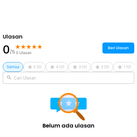
Ulasan
0
Beri Ulasan
/5
0
Ulasan
Semua
5
(
0
)
4
(
0
)
3
(
0
)
2
(
0
)
1
(
0
)
Cari Ulasan
Belum ada ulasan