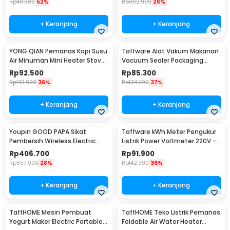
Rp
40.900
52%
Rp
302.900
28%
+ Keranjang
+ Keranjang
YONG QIAN Pemanas Kopi Susu
Taffware Alat Vakum Makanan
Air Minuman Mini Heater Stove
Vacuum Sealer Packaging
Pot 500W - YQ-105
Machine with Bag - HF-001
Rp
92.500
Rp
85.300
Rp
143.900
36%
Rp
134.900
37%
+ Keranjang
+ Keranjang
Youpin GOOD PAPA Sikat
Taffware kWh Meter Pengukur
Pembersih Wireless Electric
Listrik Power Voltmeter 220V -
Cleaning - CL99
DDS667
Rp
406.700
Rp
91.900
Rp
557.900
28%
Rp
142.900
36%
+ Keranjang
+ Keranjang
TaffHOME Mesin Pembuat
TaffHOME Teko Listrik Pemanas
Yogurt Maker Electric Portable
Foldable Air Water Heater