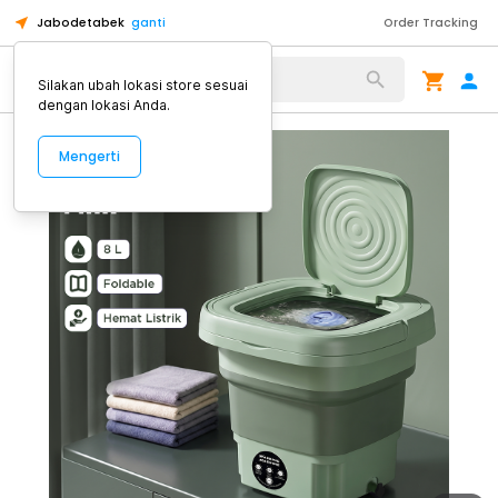
Jabodetabek
ganti
Order Tracking
Alat Kopi
Silakan ubah lokasi store sesuai
dengan lokasi Anda.
Mengerti