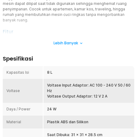
mesin dapat dilipat saat tidak digunakan sehingga menghemat ruang
penyimpanan. Cocok untuk apartemen, kamar kos, traveling, hingga
rumah yang membutuhkan mesin cuci ringkas tanpa mengorbankan
banyak ruang.
Fitur
Praktis untuk Ruang Terbatas
Lebih Banyak
Mesin cuci mini hadir dengan model lipat yang ringkas sehingga
mudah disimpan di bawah meja, dalam lemari, atau sudut ruangan
Spesifikasi
saat tidak digunakan. Solusi ideal untuk apartemen, kamar kos,
maupun rumah dengan ruang terbatas.
Kapasitas Isi
8 L
Angkat Noda Lebih Mudah
Dibekali mesin bertenaga 24 W, mesin cuci efektif bersihkan noda
dan kotoran yang menempel pada pakaian. Putaran mesin yang
Voltase Input Adaptor: AC 100 - 240 V 50 / 60
Voltase
kuat tak kalah dari mesin cuci konvensional.
Hz
Voltase Output Adaptor: 12 V 2 A
Kapasitas Pas untuk Harian
Memiliki kapasitas 8 L, mesin cuci mini ini cocok untuk mencuci
Daya / Power
24 W
pakaian bayi, pakaian dalam, kaus kaki, baju olahraga, hingga
handuk kecil. Praktis untuk kebutuhan mencuci harian tanpa harus
Material
menunggu mesin cuci besar.
Plastik ABS dan Silikon
Cucian Siap Dijemur
Saat Dibuka: 31 x 31 x 28.5 cm
Mesin cuci mini dilengkapi keranjang pengeringan untuk bantu