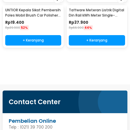
UNTIOR Kepala Sikat Pembersih
Taffware Meteran Listrik Digital
Poles Mobil Brush Car Polisher
Din Rail kWh Meter Single-
Kit 3 PCS - DB003
Phase 220V - DDS844
Rp
19.400
Rp
37.900
Rp
39.900
52%
Rp
66.900
44%
+ Keranjang
+ Keranjang
Beli Sekarang
Contact Center
Pembelian Online
Telp : (021) 39 700 200