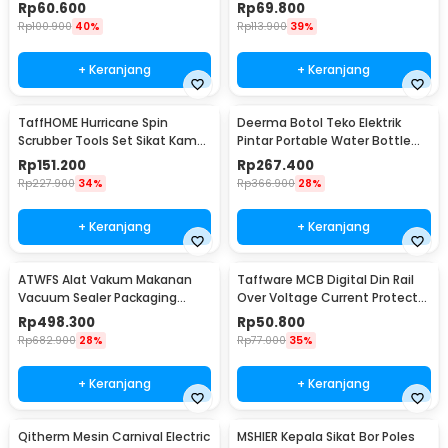
15W 1L - PA-10C
600W 600ml - HY-01
Rp
60.600
Rp
69.800
Rp
100.900
40%
Rp
113.900
39%
+ Keranjang
+ Keranjang
TaffHOME Hurricane Spin
Deerma Botol Teko Elektrik
Scrubber Tools Set Sikat Kamar
Pintar Portable Water Bottle
Mandi Elektrik - WQ8111
300W 350ml - DEM-DR035S
Rp
151.200
Rp
267.400
Rp
227.900
34%
Rp
366.900
28%
+ Keranjang
+ Keranjang
ATWFS Alat Vakum Makanan
Taffware MCB Digital Din Rail
Vacuum Sealer Packaging
Over Voltage Current Protector
Machine with Bag - SX-168
220V 40A - VAP-2P
Rp
498.300
Rp
50.800
Rp
682.900
28%
Rp
77.000
35%
+ Keranjang
+ Keranjang
Qitherm Mesin Carnival Electric
MSHIER Kepala Sikat Bor Poles