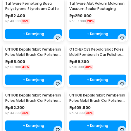
Taffware Pemotong Busa
Taffware Alat Vakum Makanan
Polystyrene Styrofoam Cutter
Vacuum Sealer Packaging
15W 405mm - CT25
Machine with Bag - HP-9008
Rp
92.400
Rp
290.000
Rp
143.900
36%
Rp
397.900
28%
+ Keranjang
+ Keranjang
UNTIOR Kepala Sikat Pembersih
OTOHEROES Kepala Sikat Poles
Poles Mobil Brush Car Polisher
Mobil Pembersih Car Polisher
Kit 9 PCS - DB009
Kit 14PCS - UT760
Rp
65.000
Rp
69.300
Rp
106.900
40%
Rp
110.900
38%
+ Keranjang
+ Keranjang
UNTIOR Kepala Sikat Pembersih
UNTIOR Kepala Sikat Pembersih
Poles Mobil Brush Car Polisher
Poles Mobil Brush Car Polisher
Kit 22PCS - CB22
23 PCS - CB-031
Rp
92.200
Rp
109.500
Rp
143.900
36%
Rp
173.900
38%
+ Keranjang
+ Keranjang