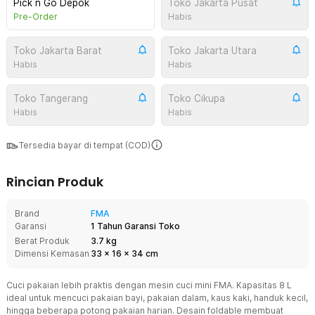
Pick n Go Depok
Toko Jakarta Pusat
Pre-Order
Habis
Toko Jakarta Barat
Toko Jakarta Utara
Habis
Habis
Toko Tangerang
Toko Cikupa
Habis
Habis
Tersedia bayar di tempat (COD)
Rincian Produk
Brand
FMA
Garansi
1 Tahun Garansi Toko
Berat Produk
3.7 kg
Dimensi Kemasan
33
x
16
x
34
cm
Cuci pakaian lebih praktis dengan mesin cuci mini FMA. Kapasitas 8 L
ideal untuk mencuci pakaian bayi, pakaian dalam, kaus kaki, handuk kecil,
hingga beberapa potong pakaian harian. Desain foldable membuat