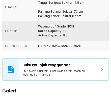
Tinggi Terlipat: Sekitar 11.5 cm
kurangi kadar air pada pakaian. Pakaian siap dijemur tanpa repot
Dimensi
memeras manual.
Panjang Selang: Sekitar 73 cm
Panjang Kabel: Sekitar 87 cm
Kelengkapan Produk
Rincian yang Anda dapatkan untuk pembelian produk ini:
Waterproof Grade: IPX4
Lain-lain
Rated Capacity: 11 L
1 x FMA Mesin Cuci Mini Lipat Foldable Mini Washing Machine 8L
Actual Capacity: 8 L
- FM-8L2
Lisensi Produk
No. MKG: IMKG.1005.09.2025
Buku Petunjuk Penggunaan
FMA Mesin Cuci Mini Lipat Foldable Mini Washing
Machine 8L - FM-8L2
Galeri