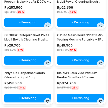
Popcorn Maker Hot Air 1200W -
Mobil Power Cleaning Brush
PM-2800
Head 3 PCS - DB003B
Rp
263.800
Rp
22.800
Rp
361.900
28%
Rp
43.900
49%
+ Keranjang
+ Keranjang
OTOHEROES Kepala Sikat Poles
Cikuso Mesin Sealer Plastik Mini
Mobil Elektrik Cleaning Brush
Sealing Machine Portable - SF-
Head 6 PCS - DB005
301
Rp
28.700
Rp
15.900
Rp
53.900
47%
Rp
33.900
54%
+ Keranjang
+ Keranjang
Zhiya Cell Dispenser Sabun
BioloMix Sous Vide Vacuum
Otomatis Liquid Soap
Heater Slow Food Cooker
Touchless Sensor 280ml - FK-
1200W - SV-8008
Rp
158.300
Rp
974.200
008
Rp
236.900
34%
Rp
1.315.900
26%
+ Keranjang
+ Keranjang