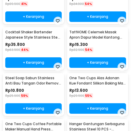
Rp
99.900
41%
Rp
34.900
54%
+ Keranjang
+ Keranjang
Cocktail Shaker Bartender
TaffHOME Celemek Masak
Japanese Style Stainless Steel
Apron Dapur Model Kantong
200ml
Pola Spatula - JJ41
Rp
35.800
Rp
15.300
Rp
63.900
44%
Rp
32.900
54%
+ Keranjang
+ Keranjang
Steel Soap Sabun Stainless
One Two Cups Alas Adonan
Anti Bau Tangan Odor Remove
Kue Fondant Silikon Baking Mat
- HW071
Anti Slip - JJ3873
Rp
10.800
Rp
13.600
Rp
25.900
59%
Rp
29.900
55%
+ Keranjang
+ Keranjang
One Two Cups Coffee Portable
Hanger Gantungan Serbaguna
Maker Manual Hand Press
Stainless Steel 10 PCS -