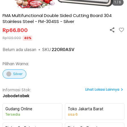
1 / 6
FMA Multifunctional Double Sided Cutting Board 304
Stainless Steel - FM-304SS
-
Silver
Rp
66.800
Rp
109.900
40
%
Belum ada ulasan
•
SKU
22OR0ASV
Pilihan Warna:
Silver
Lihat
Lokasi Lainnya
Informasi Stok:
Jabodetabek
Gudang Online
Toko Jakarta Barat
Tersedia
sisa
6