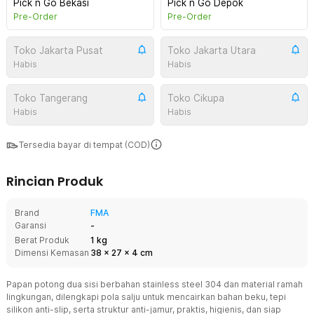
Pick n Go Bekasi
Pick n Go Depok
Pre-Order
Pre-Order
Toko Jakarta Pusat
Toko Jakarta Utara
Habis
Habis
Toko Tangerang
Toko Cikupa
Habis
Habis
Tersedia bayar di tempat (COD)
Rincian Produk
Brand
FMA
Garansi
-
Berat Produk
1 kg
Dimensi Kemasan
38
x
27
x
4
cm
Papan potong dua sisi berbahan stainless steel 304 dan material ramah
lingkungan, dilengkapi pola salju untuk mencairkan bahan beku, tepi
silikon anti-slip, serta struktur anti-jamur, praktis, higienis, dan siap