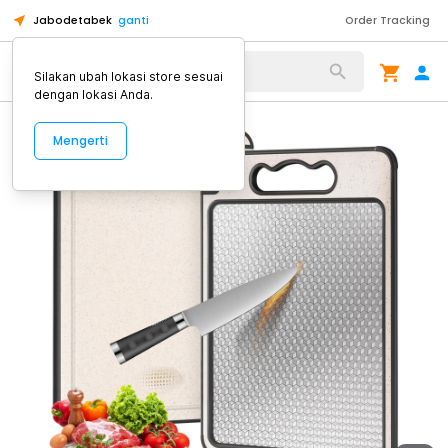
Jabodetabek
ganti
Order Tracking
Alat Kopi
Silakan ubah lokasi store sesuai
dengan lokasi Anda.
Mengerti