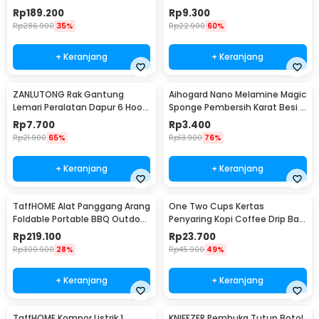
Espresso 300ml - T35066
M127105
Rp
189.200
Rp
9.300
Rp
286.900
35%
Rp
22.900
60%
+ Keranjang
+ Keranjang
ZANLUTONG Rak Gantung
Aihogard Nano Melamine Magic
Lemari Peralatan Dapur 6 Hook
Sponge Pembersih Karat Besi -
Besi - 2137
CW62
Rp
7.700
Rp
3.400
Rp
21.900
65%
Rp
13.900
76%
+ Keranjang
+ Keranjang
TaffHOME Alat Panggang Arang
One Two Cups Kertas
Foldable Portable BBQ Outdoor
Penyaring Kopi Coffee Drip Bag
Grill Stove - HWSK77
Paper Filter 50PCS - T111
Rp
219.100
Rp
23.700
Rp
300.900
28%
Rp
45.900
49%
+ Keranjang
+ Keranjang
TaffHOME Kompor Listrik 1
KNIFEZER Pembuka Tutup Botol