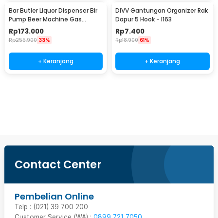
Bar Butler Liquor Dispenser Bir
DIVV Gantungan Organizer Rak
Pump Beer Machine Gas
Dapur 5 Hook - I163
Station 900ml - P-36
Rp
173.000
Rp
7.400
Rp
255.900
33%
Rp
18.900
61%
+ Keranjang
+ Keranjang
Beli Sekarang
Contact Center
Pembelian Online
Telp : (021) 39 700 200
Customer Service (WA) :
0899 721 7050