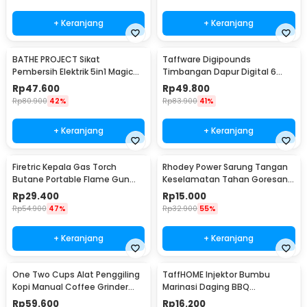
+ Keranjang
+ Keranjang
BATHE PROJECT Sikat
Taffware Digipounds
Pembersih Elektrik 5in1 Magic
Timbangan Dapur Digital 6
Brush Rechargeable - WQ8110
Satuan 1kg 0.1g - i2000
Rp
47.600
Rp
49.800
Rp
80.900
42%
Rp
83.900
41%
+ Keranjang
+ Keranjang
Firetric Kepala Gas Torch
Rhodey Power Sarung Tangan
Butane Portable Flame Gun
Keselamatan Tahan Goresan
Adjustable - 807
Pisau - EN388
Rp
29.400
Rp
15.000
Rp
54.900
47%
Rp
32.900
55%
+ Keranjang
+ Keranjang
One Two Cups Alat Penggiling
TaffHOME Injektor Bumbu
Kopi Manual Coffee Grinder
Marinasi Daging BBQ
Portable - WFCG9800
Seasoning Injector - HC117
Rp
59.600
Rp
16.200