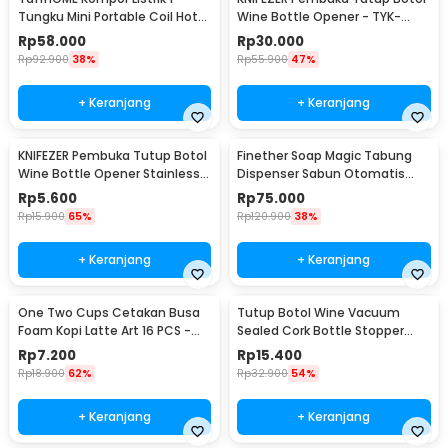
Tungku Mini Portable Coil Hot
Wine Bottle Opener - TYK-
Plate 500W - C1-1000-03
074B
Rp
58.000
Rp
30.000
Rp
92.900
38%
Rp
55.900
47%
+ Keranjang
+ Keranjang
KNIFEZER Pembuka Tutup Botol
Finether Soap Magic Tabung
Wine Bottle Opener Stainless
Dispenser Sabun Otomatis
Steel - WS01
400ml - AD-03
Rp
5.600
Rp
75.000
Rp
15.900
65%
Rp
120.900
38%
+ Keranjang
+ Keranjang
One Two Cups Cetakan Busa
Tutup Botol Wine Vacuum
Foam Kopi Latte Art 16 PCS -
Sealed Cork Bottle Stopper
JJYE01
Stainless Steel - G94529
Rp
7.200
Rp
15.400
Rp
18.900
62%
Rp
32.900
54%
+ Keranjang
+ Keranjang