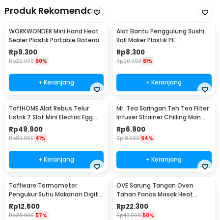
Produk Rekomendasi
WORKWONDER Mini Hand Heat
Alat Bantu Penggulung Sushi
Sealer Plastik Portable Baterai
Roll Maker Plastik PE
AA - LX2000A
22x20.5x0.1cm - E1119
Rp
9.300
Rp
8.300
Rp
22.900
60%
Rp
20.900
61%
+ Keranjang
+ Keranjang
TaffHOME Alat Rebus Telur
Mr. Tea Saringan Teh Tea Filter
Listrik 7 Slot Mini Electric Egg
Infuser Strainer Chilling Man
Cooker 350W - YS-203
Silicon - MR03
Rp
49.900
Rp
6.900
Rp
83.900
41%
Rp
18.900
64%
+ Keranjang
+ Keranjang
Taffware Termometer
OVE Sarung Tangan Oven
Pengukur Suhu Makanan Digital
Tahan Panas Masak Heat
Daging Kopi Susu - TP101
Resistant Gloves - 540F
Rp
12.500
Rp
22.300
Rp
28.900
57%
Rp
43.900
50%