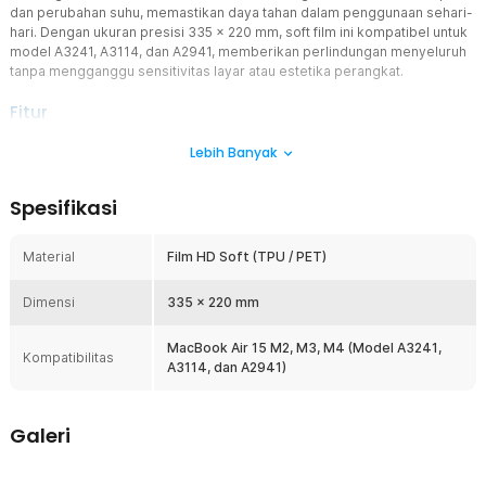
dan perubahan suhu, memastikan daya tahan dalam penggunaan sehari-
hari. Dengan ukuran presisi 335 × 220 mm, soft film ini kompatibel untuk
model A3241, A3114, dan A2941, memberikan perlindungan menyeluruh
tanpa mengganggu sensitivitas layar atau estetika perangkat.
Fitur
Lapisan Tahan Lama
Lebih Banyak
Material berkualitas tinggi dengan ketahanan terhadap noda dan
goresan, menjaga layar tetap bersih dan terlindungi dalam
Spesifikasi
penggunaan sehari-hari. Lapisan ini juga memiliki daya tahan
terhadap kelembapan dan perubahan suhu, memastikan
perlindungan optimal dalam berbagai kondisi.
Material
Film HD Soft (TPU / PET)
Pelindung Layar HD
Dimensi
Menawarkan kejernihan tinggi dengan perlindungan maksimal untuk
335 x 220 mm
layar MacBook Air 15 (M2/M3/M4), memastikan pengalaman visual
tetap tajam dan bebas goresan. Dibuat dengan material berkualitas
MacBook Air 15 M2, M3, M4 (Model A3241,
Kompatibilitas
tinggi, pelindung ini menjaga sensitivitas layar tetap responsif
A3114, dan A2941)
sambil mengurangi pantulan cahaya dan noda sidik jari.
Fleksibel dan Presisi
Galeri
Soft film berkualitas tinggi dengan ukuran presisi 335 × 220 mm,
kompatibel untuk model A3241, A3114, dan A2941, memberikan
perlindungan menyeluruh tanpa mengganggu sensitivitas layar.