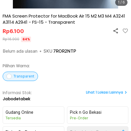
1 / 6
FMA Screen Protector for MacBook Air 15 M2 M3 M4 A3241
A3114 A2941 - FS-15
-
Transparent
Rp
6.100
Rp
16.900
64
%
Belum ada ulasan
•
SKU
7ROR2NTP
Pilihan Warna:
Transparent
Lihat
1
Lokasi Lainnya
Informasi Stok:
Jabodetabek
Gudang Online
Pick n Go Bekasi
Tersedia
Pre-Order