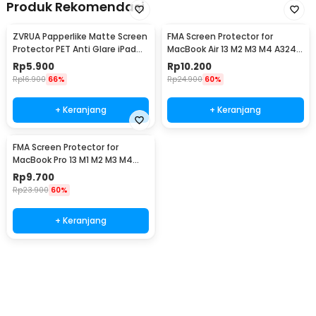
Produk Rekomendasi
ZVRUA Papperlike Matte Screen
FMA Screen Protector for
Protector PET Anti Glare iPad
MacBook Air 13 M2 M3 M4 A3240
Pro 11inch
A3113 A2681 - FS-13
Rp
5.900
Rp
10.200
Rp
16.900
66%
Rp
24.900
60%
+ Keranjang
+ Keranjang
FMA Screen Protector for
MacBook Pro 13 M1 M2 M3 M4
A1708 A1932 A2251 - FS-P13
Rp
9.700
Rp
23.900
60%
+ Keranjang
Beli Sekarang