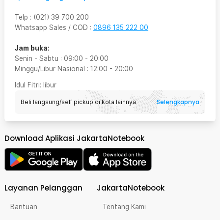
Telp
:
(021) 39 700 200
Whatsapp Sales / COD
:
0896 135 222 00
Jam buka:
Senin - Sabtu
:
09:00
-
20:00
Minggu/Libur Nasional
:
12:00
-
20:00
Idul Fitri
: libur
Selengkapnya
Beli langsung/self pickup di kota lainnya
Download Aplikasi JakartaNotebook
Layanan Pelanggan
JakartaNotebook
Bantuan
Tentang Kami