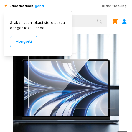
Jabodetabek
ganti
Order Tracking
Alat Kopi
Silakan ubah lokasi store sesuai
dengan lokasi Anda.
Mengerti