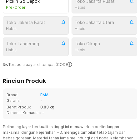
Pick n Go Depok
Toko Jakarta Pusat
Pre-Order
Habis
Toko Jakarta Barat
Toko Jakarta Utara
Habis
Habis
Toko Tangerang
Toko Cikupa
Habis
Habis
Tersedia bayar di tempat (COD)
Rincian Produk
Brand
FMA
Garansi
-
Berat Produk
0.03 kg
Dimensi Kemasan
: -
Pelindung layar berkualitas tinggi ini menawarkan perlindungan
maksimal dengan kejernihan HD, menjaga tampilan tetap tajam dan
bebas goresan. Material tahan lama melindungi dari noda, kelembapan,