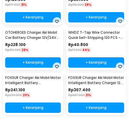
Rp
177.900
31%
Rp
316.900
28%
+ Keranjang
+ Keranjang
OTOHEROES Charger Aki Mobil
WHDZ T-Tap Wire Connector
Car Battery Charger 12V/24V
Quick Self-Stripping 120 PCS -
15A - BLM-CDQ-168
SC7
Rp
228.100
Rp
40.800
Rp
312.900
28%
Rp
71.900
44%
+ Keranjang
+ Keranjang
FOXSUR Charger Aki Mobil Motor
FOXSUR Charger Aki Mobil Motor
Intelligent Battery
Intelligent Battery Charger 12-
Charger12/24V 10A -
24V 12A - FBC122412D
Rp
241.100
Rp
307.400
FBC122410D
Rp
299.900
20%
Rp
387.900
21%
+ Keranjang
+ Keranjang