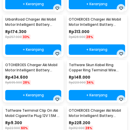
+ Keranjang
+ Keranjang
UrbanRoad Charger Aki Mobil
OTOHEROES Charger Aki Mobil
Motor Intelligent Battery
Motor Intelligent Battery
Charger 6V/12V - MF1
Charger 12V/24V - AJ-618D
Rp
174.300
Rp
313.000
Rp
257.900
33%
Rp
428.900
28%
+ Keranjang
+ Keranjang
OTOHEROES Charger Aki Mobil
Taffware Skun Kabel Ring
Motor Intelligent Battery
Copper Ring Terminal Wire
Charger 12V/24V - AJ-618A
Connector 120 PCS - SC6-25
Rp
434.600
Rp
148.000
Rp
595.900
28%
Rp
223.900
34%
+ Keranjang
+ Keranjang
Taffware Terminal Clip On Aki
OTOHEROES Charger Aki Mobil
Mobil Cigarette Plug 12V 1.5M -
Motor Intelligent Battery
A3381
Charger 12V/24V - CDQ-628
Rp
9.300
Rp
228.200
Rp
22.900
60%
Rp
312.900
28%