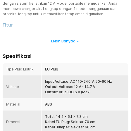
dengan sistem kelistrikan 12 V. Model portable memudahkan Anda
membawa charger aki. Lengkap dengan 4 mode penggunaan dan
proteksi lengkap untuk memastikan tetap aman digunakan.
Fitur
Otomatis Sesuaikan Output
Lebih Banyak
Dibekali dengan fitur intellegent charger, charger aki otomatis
menyesuaikan output listrik sesuai jenis kendaraan. Output juga
akan diturunkan saat baterai terisi penuh untuk cegah overcharge.
Spesifikasi
4 Mode Penggunaan
Menawarkan 4 mode penggunaan, gunakan charger aki untuk
Tipe Plug Listrik
EU Plug
mengisi ulang aki mobil dan motor. Mode AGM cocok untuk baterai
berkapasitas besar dan mode Repair cocok untuk mendeteksi
kerusakan aki.
Input Voltase: AC 110-240 V, 50-60 Hz
Voltase
Output Voltase: 12 V - 14.7 V
Pengisian Stabil di Berbagai Kondisi
Output Arus: DC 6 A (Max)
Isi ulang daya aki di berbagai kondisi tetap aman berkat adanya
detektor suhu yang otomatis menyesuaikan output listrik. Efektif
Material
ABS
cegah kerusakan pada aki karena overheat.
Aman dengan Proteksi Lengkap
Total: 14.2 × 5.1 × 7.3 cm
Fitur intelligent charger juga membuat charger aki ini dilengkapi
Dimensi
Kabel EU Plug: Sekitar 70 cm
proteksi lengkap. Mulai dari proteksi arus pendek hingga pengisian
Kabel Jumper: Sekitar 60 cm
daya berlebih, kini Anda dapat mengisi daya aki kendaraan dengan