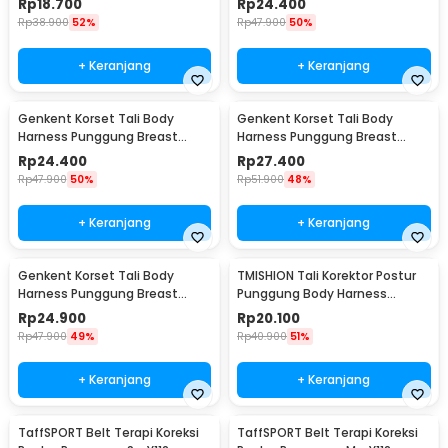
Rp
18.700
Rp
24.400
Rp
38.900
52%
Rp
47.900
50%
+ Keranjang
+ Keranjang
Genkent Korset Tali Body
Genkent Korset Tali Body
Harness Punggung Breast
Harness Punggung Breast
Support S - BBJ-16
Support M - BBJ-16
Rp
24.400
Rp
27.400
Rp
47.900
50%
Rp
51.900
48%
+ Keranjang
+ Keranjang
Genkent Korset Tali Body
TMISHION Tali Korektor Postur
Harness Punggung Breast
Punggung Body Harness
Support L - BBJ-16
Posture Corrector - BBJ-16
Rp
24.900
Rp
20.100
Rp
47.900
49%
Rp
40.900
51%
+ Keranjang
+ Keranjang
TaffSPORT Belt Terapi Koreksi
TaffSPORT Belt Terapi Koreksi