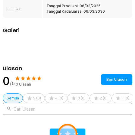
Disposable dan Steril untuk Keamanan Maksimal
Tanggal Produksi: 06/03/2025
Lain-lain
Produk ini sekali pakai dan disterilisasi secara profesional untuk
Tanggal Kadaluarsa: 06/03/2030
menghindari risiko infeksi. Kemasan tersegel menjaga kebersihan
hingga saat digunakan. Ideal untuk penggunaan klinis yang
mengutamakan kontrol infeksi.
Galeri
Fleksibel dan Mudah Digunakan
Desain ergonomis dan lentur memungkinkan pemasangan tanpa
tekanan berlebih pada uretra. Meningkatkan kenyamanan pasien
selama penggunaan. Cocok untuk penggunaan rutin atau situasi
darurat.
Ulasan
Kelengkapan Produk
0
Beri Ulasan
Rincian yang Anda dapatkan untuk pembelian produk ini:
/5
0
Ulasan
1 x Foley Selang Kateter Urethral Catheter Foley 2 Way Latex
Disposable - BCL11
Semua
5
(
0
)
4
(
0
)
3
(
0
)
2
(
0
)
1
(
0
)
Cari Ulasan