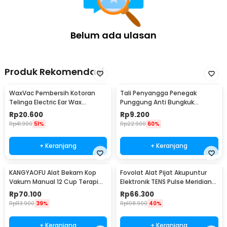
Belum ada ulasan
Produk Rekomendasi
WaxVac Pembersih Kotoran
Tali Penyangga Penegak
Telinga Electric Ear Wax
Punggung Anti Bungkuk
Vacuum Silicon Tip - 682
Posture Corrector Size S
Rp
20.600
Rp
9.200
Rp
41.900
51%
Rp
22.900
60%
+ Keranjang
+ Keranjang
KANGYAOFU Alat Bekam Kop
Fovolat Alat Pijat Akupuntur
Vakum Manual 12 Cup Terapi
Elektronik TENS Pulse Meridian
Cupping Set - KN12
Massager - SY-D2-116
Rp
70.100
Rp
66.300
Rp
113.900
39%
Rp
108.900
40%
+ Keranjang
+ Keranjang