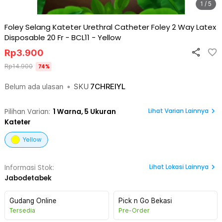
1 / 5
Foley Selang Kateter Urethral Catheter Foley 2 Way Latex
Disposable 20 Fr - BCL11
-
Yellow
Rp
3.900
Rp
14.900
74
%
Belum ada ulasan
•
SKU
7CHREIYL
Lihat Varian Lainnya
Pilihan Varian:
1
Warna,
5 Ukuran
Kateter
Yellow
Lihat
Lokasi Lainnya
Informasi Stok:
Jabodetabek
Gudang Online
Pick n Go Bekasi
Tersedia
Pre-Order