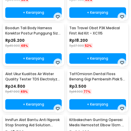
+ Keranjang
+ Keranjang
Boodun Tali Body Harness
Tas Travel Obat P3K Medical
Korektor Postur Punggung Size
First Aid Kit - XC115
M - BBJ-15
Rp
26.200
Rp
18.200
Rp
49.900
48%
Rp
37.900
52%
+ Keranjang
+ Keranjang
Alat Ukur Kualitas Air Water
TaffOmicron Dental Floss
Quality Tester TDS Electrolyzer
Benang Gigi Pembersih Plak 50
- JJ2850
PCS - LMT-558
Rp
24.800
Rp
3.500
Rp
47.900
49%
Rp
14.900
77%
+ Keranjang
+ Keranjang
InniFun Alat Bantu Anti Ngorok
Kitbakechen Gunting Operasi
Stop Snoring Aid Solution
Medis Hemostat Elbow 13cm -
Tongue Guard - G7G40
J4-682