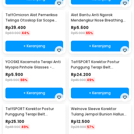
TaffOmicron Alat Pemeriksa
Alat Bantu Anti Ngorok
Telinga Otoskop Ear Scope
Mendengkur Nose Breathing
with LED Light - KT-GF08HA
Stop Snoring 4 PCS
Rp
39.400
Rp
5.600
Rp
69.900
44%
Rp
15.900
65%
+ Keranjang
+ Keranjang
YOOSKE Kacamata Terapi Anti
TaffSPORT Korektor Postur
Myopia Pinhole Glasses -
Punggung Terapi Belt
D11301
Magnetic L - T025
Rp
5.900
Rp
24.200
Rp
16.900
66%
Rp
46.900
49%
+ Keranjang
+ Keranjang
TaffSPORT Korektor Postur
Welnove Sleeve Korektor
Punggung Terapi Belt
Tulang Jempol Bunion Hallux
Magnetic XL - T025
Orthotics - CSQ1408
Rp
25.100
Rp
12.500
Rp
48.900
49%
Rp
28.900
57%