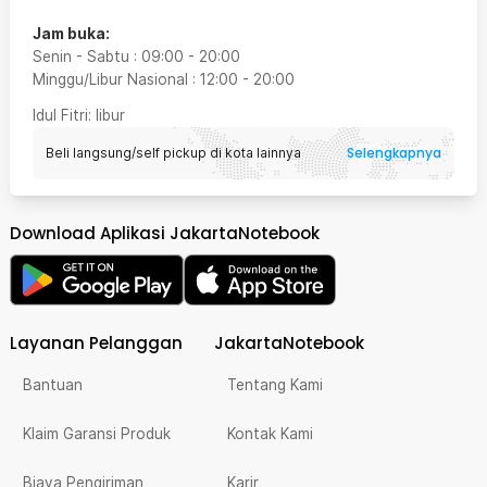
Jam buka:
Senin - Sabtu
:
09:00
-
20:00
Minggu/Libur Nasional
:
12:00
-
20:00
Idul Fitri
: libur
Selengkapnya
Beli langsung/self pickup di kota lainnya
Download Aplikasi JakartaNotebook
Layanan Pelanggan
JakartaNotebook
Bantuan
Tentang Kami
Klaim Garansi Produk
Kontak Kami
Biaya Pengiriman
Karir