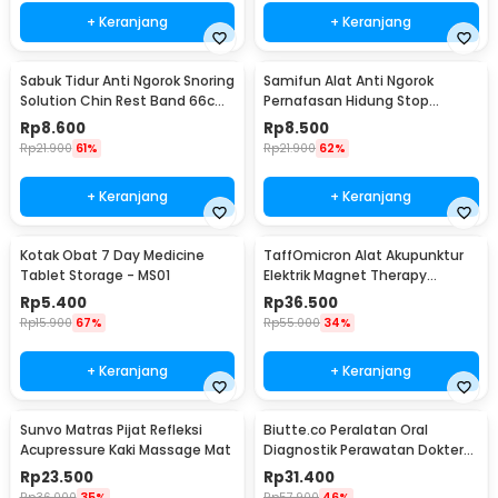
+ Keranjang
+ Keranjang
Sabuk Tidur Anti Ngorok Snoring
Samifun Alat Anti Ngorok
Solution Chin Rest Band 66cm
Pernafasan Hidung Stop
- 5582
Snoring Air Purifier - MX-555
Rp
8.600
Rp
8.500
Rp
21.900
61%
Rp
21.900
62%
+ Keranjang
+ Keranjang
Kotak Obat 7 Day Medicine
TaffOmicron Alat Akupunktur
Tablet Storage - MS01
Elektrik Magnet Therapy
Battery - DF-618
Rp
5.400
Rp
36.500
Rp
15.900
67%
Rp
55.000
34%
+ Keranjang
+ Keranjang
Sunvo Matras Pijat Refleksi
Biutte.co Peralatan Oral
Acupressure Kaki Massage Mat
Diagnostik Perawatan Dokter
Gigi Dental 5in1 - 7CKQ01
Rp
23.500
Rp
31.400
Rp
36.000
35%
Rp
57.900
46%