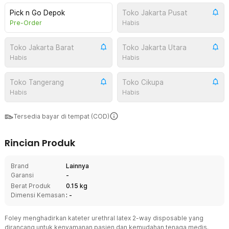
Pick n Go Depok
Toko Jakarta Pusat
Pre-Order
Habis
Toko Jakarta Barat
Toko Jakarta Utara
Habis
Habis
Toko Tangerang
Toko Cikupa
Habis
Habis
Tersedia bayar di tempat (COD)
Rincian Produk
Brand
Lainnya
Garansi
-
Berat Produk
0.15 kg
Dimensi Kemasan
: -
Foley menghadirkan kateter urethral latex 2-way disposable yang
dirancang untuk kenyamanan pasien dan kemudahan tenaga medis.