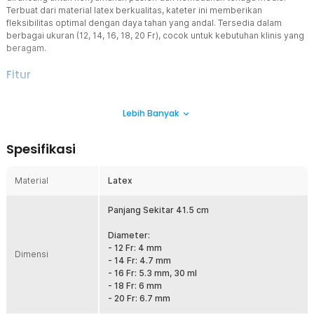
Terbuat dari material latex berkualitas, kateter ini memberikan
fleksibilitas optimal dengan daya tahan yang andal. Tersedia dalam
berbagai ukuran (12, 14, 16, 18, 20 Fr), cocok untuk kebutuhan klinis yang
beragam.
Fitur
Material Latex Berkualitas Medis
Lebih Banyak
Kateter terbuat dari latex elastis yang lembut namun kuat, sehingga
meminimalkan iritasi dan meningkatkan kenyamanan saat
digunakan. Lapisan permukaan halus memudahkan proses
Spesifikasi
pemasangan dan pelepasan. Cocok digunakan dalam prosedur
jangka pendek maupun sedang.
Material
Latex
Desain 2-Way untuk Fungsi Ganda
Dilengkapi dua jalur, satu untuk drainase urin dan satu lagi untuk
inflasi balon penahan. Meningkatkan keamanan dan stabilitas
Panjang Sekitar 41.5 cm
selama pemakaian. Efisien untuk penggunaan rumah sakit,
puskesmas, atau perawatan rumah.
Diameter:
- 12 Fr: 4 mm
Varian Ukuran Lengkap
Dimensi
- 14 Fr: 4.7 mm
Foley menyediakan pilihan ukuran 12, 14, 16, 18, dan 20 French (Fr).
- 16 Fr: 5.3 mm, 30 ml
Memudahkan tenaga medis menyesuaikan sesuai kebutuhan
- 18 Fr: 6 mm
pasien dewasa. Setiap ukuran dikemas secara higienis dan siap
- 20 Fr: 6.7 mm
pakai.