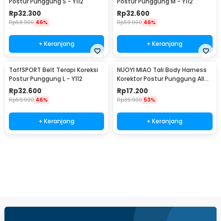
Postur Punggung S - Y112
Postur Punggung M - Y112
Rp
32.300
Rp
32.600
Rp
58.900
46%
Rp
59.900
46%
+ Keranjang
+ Keranjang
TaffSPORT Belt Terapi Koreksi
NUOYI MIAO Tali Body Harness
Postur Punggung L - Y112
Korektor Postur Punggung All
Size - NY-15
Rp
32.600
Rp
17.200
Rp
59.900
46%
Rp
35.900
53%
+ Keranjang
+ Keranjang
Beli Sekarang