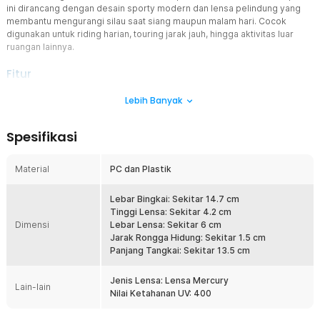
ini dirancang dengan desain sporty modern dan lensa pelindung yang
membantu mengurangi silau saat siang maupun malam hari. Cocok
digunakan untuk riding harian, touring jarak jauh, hingga aktivitas luar
ruangan lainnya.
Fitur
Lensa UV400 Anti Silau
Lebih Banyak
Kacamata sepeda ini menggunakan lensa UV400 yang membantu
melindungi mata dari paparan sinar ultraviolet saat berkendara di
Spesifikasi
siang hari. Efek anti silau membuat pandangan lebih nyaman ketika
terkena cahaya matahari atau lampu kendaraan dari arah
berlawanan. Sangat cocok digunakan sebagai kacamata motor
Material
PC dan Plastik
maupun kacamata sepeda untuk aktivitas outdoor harian.
Nyaman Digunakan Siang dan Malam
Lebar Bingkai: Sekitar 14.7 cm
Dilengkapi fitur night vision ringan yang membantu mengurangi
Tinggi Lensa: Sekitar 4.2 cm
Dimensi
ketegangan mata saat berkendara malam hari. Lensa tetap nyaman
Lebar Lensa: Sekitar 6 cm
digunakan pada berbagai kondisi pencahayaan sehingga cocok
Jarak Rongga Hidung: Sekitar 1.5 cm
untuk touring jarak jauh. Anda bisa menggunakan cycling
Panjang Tangkai: Sekitar 13.5 cm
sunglasses ini untuk aktivitas siang maupun malam tanpa perlu
sering mengganti kacamata.
Jenis Lensa: Lensa Mercury
Lain-lain
Nilai Ketahanan UV: 400
Perlindungan dari Debu dan Angin
Desain frame lebar membantu melindungi area mata dari debu,