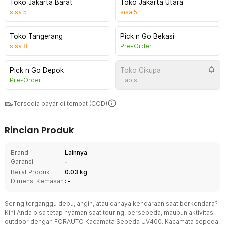
Toko Jakarta Barat
Toko Jakarta Utara
sisa
5
sisa
5
Toko Tangerang
Pick n Go Bekasi
sisa
8
Pre-Order
Pick n Go Depok
Toko Cikupa
Pre-Order
Habis
Tersedia bayar di tempat (COD)
Rincian Produk
Brand
Lainnya
Garansi
-
Berat Produk
0.03 kg
Dimensi Kemasan
: -
Sering terganggu debu, angin, atau cahaya kendaraan saat berkendara?
Kini Anda bisa tetap nyaman saat touring, bersepeda, maupun aktivitas
outdoor dengan FORAUTO Kacamata Sepeda UV400. Kacamata sepeda