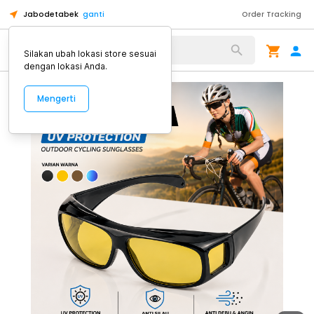
Jabodetabek
ganti
Order Tracking
Alat Kopi
Silakan ubah lokasi store sesuai
dengan lokasi Anda.
Mengerti