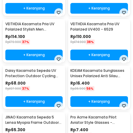
+ Keranjang
+ Keranjang
VEITHDIA Kacamata Pria UV
VEITHDIA Kacamata Pria UV
Polarized Stylish Men
Polarized UV400 - 6529
Sunglasses - 6588
Rp
114.100
Rp
110.000
Rp
179.900
37%
Rp
174.900
38%
+ Keranjang
+ Keranjang
Daisy Kacamata Sepeda UV
KDEAM Kacamata Sunglasses
Protection Outdoor Cycling
Unisex Polarized Anti Silau
Sunglasses - X7
Outdoor UV200 KD156 - KD156
Rp
68.000
Rp
16.400
Rp
107.900
37%
Rp
36.900
56%
+ Keranjang
+ Keranjang
JINAO Kacamata Sepeda 5
Pro Acme Kacamata Pilot
Lensa Myopia Frame Outdoor
Aviator Style Glasses -
Cycling Sunglasses - 0089
CC0744
Rp
65.300
Rp
7.400