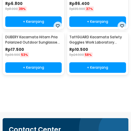
Sunglasses - 2462
Rp
6.800
Rp
86.400
Rp
11.000
39%
Rp
135.900
37%
+ Keranjang
+ Keranjang
DUBERY Kacamata Hitam Pria
TaffGUARD Kacamata Safety
Polarized Outdoor Sunglasses
Goggles Work Laboratory
- D731-04
Eyewear - LE979
Rp
17.500
Rp
10.500
Rp
36.900
53%
Rp
24.900
58%
+ Keranjang
+ Keranjang
Beli Sekarang
Contact Center