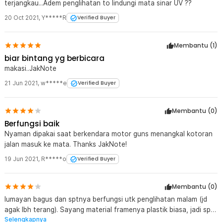
terjangkau...Adem penglihatan to lindungi mata sinar UV ??
Kelengkapan Produk
20 Oct 2021
,
Y*****R
Verified Buyer
Rincian yang Anda dapatkan untuk pembelian produk ini:
1 x FORAUTO Kacamata Sepeda UV Protection Outdoor Cycling
Sunglasses - NJ747
Membantu (
1
)
biar bintang yg berbicara
makasi..JakNote
21 Jun 2021
,
w*****e
Verified Buyer
Membantu (
0
)
Berfungsi baik
Nyaman dipakai saat berkendara motor guns menangkal kotoran
jalan masuk ke mata. Thanks JakNote!
19 Jun 2021
,
R*****o
Verified Buyer
Membantu (
0
)
lumayan bagus dan sptnya berfungsi utk penglihatan malam (jd
agak lbh terang). Sayang material framenya plastik biasa, jadi spt
Selengkapnya
kacamata mainan sj, mudahan awet dan tidak mudah patah.