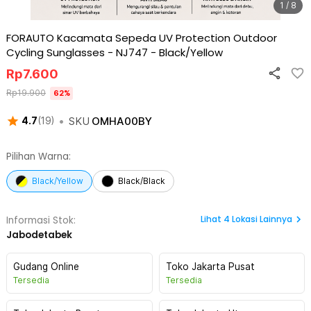
1 / 8
FORAUTO Kacamata Sepeda UV Protection Outdoor
Cycling Sunglasses - NJ747
-
Black/Yellow
Rp
7.600
Rp
19.900
62
%
•
SKU
OMHA00BY
4.7
(
19
)
Pilihan Warna:
Black/Yellow
Black/Black
Lihat
4
Lokasi Lainnya
Informasi Stok:
Jabodetabek
Gudang Online
Toko Jakarta Pusat
Tersedia
Tersedia