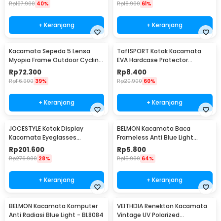
Rp
107.900
40%
Rp
18.900
61%
+ Keranjang
+ Keranjang
Kacamata Sepeda 5 Lensa
TaffSPORT Kotak Kacamata
Myopia Frame Outdoor Cycling
EVA Hardcase Protector
Sunglasses - 0089
Waterproof - JL-10028
Rp
72.300
Rp
8.400
Rp
116.900
39%
Rp
20.900
60%
+ Keranjang
+ Keranjang
JOCESTYLE Kotak Display
BELMON Kacamata Baca
Kacamata Eyeglasses
Frameless Anti Blue Light
Sunglasses Box 12 Slot - SWK78
Reading Plus 1 - 641
Rp
201.600
Rp
5.800
Rp
276.900
28%
Rp
15.900
64%
+ Keranjang
+ Keranjang
BELMON Kacamata Komputer
VEITHDIA Renekton Kacamata
Anti Radiasi Blue Light - BL8084
Vintage UV Polarized