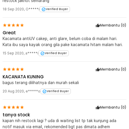
restock jaknot semarang
18 Sep 2020
,
O*****i
Verified Buyer
Membantu (
0
)
Great
Kacamata antiUV cakep, anti glare, belum coba di malam hari.
Kata ibu saya kayak orang gila pake kacamata hitam malam hari.
15 Sep 2020
,
a*****i
Verified Buyer
Membantu (
0
)
KACANATA KUNING
bagus terang dilihatnya dan murah sekali
20 Aug 2020
,
e*****o
Verified Buyer
Membantu (
0
)
tanya stock
kapan nih restock lagi ? uda di waiting list tp tak kunjung ada
notif masuk via email, rekomended bgt pas dimata adhem