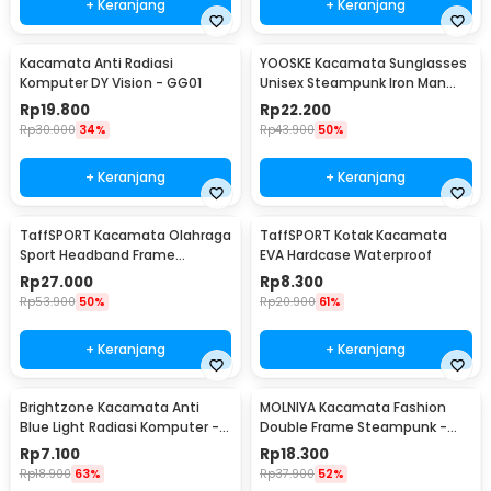
+ Keranjang
+ Keranjang
Kacamata Anti Radiasi
YOOSKE Kacamata Sunglasses
Komputer DY Vision - GG01
Unisex Steampunk Iron Man
Tony Stark - 3023
Rp
19.800
Rp
22.200
Rp
30.000
34%
Rp
43.900
50%
+ Keranjang
+ Keranjang
TaffSPORT Kacamata Olahraga
TaffSPORT Kotak Kacamata
Sport Headband Frame
EVA Hardcase Waterproof
Glasses - 9833
Rp
27.000
Rp
8.300
Rp
53.900
50%
Rp
20.900
61%
+ Keranjang
+ Keranjang
Brightzone Kacamata Anti
MOLNIYA Kacamata Fashion
Blue Light Radiasi Komputer -
Double Frame Steampunk -
E27
NE60
Rp
7.100
Rp
18.300
Rp
18.900
63%
Rp
37.900
52%