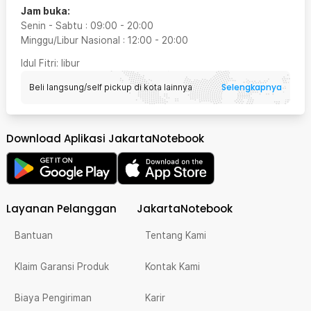
Jam buka:
Senin - Sabtu
:
09:00
-
20:00
Minggu/Libur Nasional
:
12:00
-
20:00
Idul Fitri
: libur
Selengkapnya
Beli langsung/self pickup di kota lainnya
Download Aplikasi JakartaNotebook
Layanan Pelanggan
JakartaNotebook
Bantuan
Tentang Kami
Klaim Garansi Produk
Kontak Kami
Biaya Pengiriman
Karir