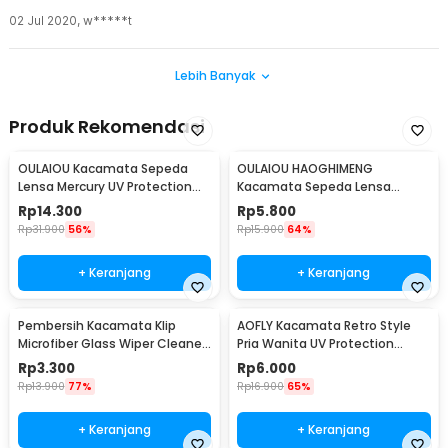
02 Jul 2020
,
w*****t
Lebih Banyak
Produk Rekomendasi
OULAIOU Kacamata Sepeda
OULAIOU HAOGHIMENG
Lensa Mercury UV Protection
Kacamata Sepeda Lensa
Cycling Sunglasses - 9181
Mercury Cycling Outdoor Sport
Rp
14.300
Rp
5.800
- 3015
Rp
31.900
56%
Rp
15.900
64%
+ Keranjang
+ Keranjang
Pembersih Kacamata Klip
AOFLY Kacamata Retro Style
Microfiber Glass Wiper Cleaner
Pria Wanita UV Protection
Multifunction - TVA45
Sunglassses - 1125
Rp
3.300
Rp
6.000
Rp
13.900
77%
Rp
16.900
65%
+ Keranjang
+ Keranjang