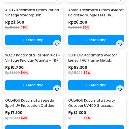
AOFLY Kacamata Hitam Round
Aoron Kacamata Hitam Aviator
Vintage Steampunk
Polarized Sunglasses UV
Sunglasses
Protection - RB2132
Rp
23.600
Rp
26.200
Rp
45.900
49%
Rp
51.900
50%
+ Keranjang
+ Keranjang
SOZO Kacamata Fashion Klasik
VEITHDIA Kacamata Aviator
Vintage Pria dan Wanita - TR7
Lensa TAC Frame Metal
Polarized Sunglasses - V3088
Rp
15.700
Rp
83.300
Rp
33.900
54%
Rp
131.900
37%
+ Keranjang
+ Keranjang
OULAIOU Kacamata Sepeda
OULAIOU Kacamata Sporty
Sport UV Protection Outdoor
Outdoor UV400 Glasses
Cycling Sunglasses - AJ1
Silicone Frame - 9837
Rp
17.100
Rp
12.300
Rp
35.900
53%
Rp
27.900
56%