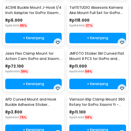
ACEHE Buckle Mount J-Hook 1/4
TaffSTUDIO Aksesoris Kamera
Inch Adapter for GoPro Xiaomi
Aksi Mount Full Set for GoPro
Yi - AC18
Xiaomi Yi - GS41
Rp
6.000
Rp
118.000
Rp
16.900
65%
Rp
184.900
37%
+ Keranjang
+ Keranjang
Jaws Flex Clamp Mount for
JMFOTO Sticker 3M Curved Flat
Action Cam GoPro and Xiaomi
Mount 8 PCS for GoPro and
Yi - XH0571
Xiaomi Yi - 1031
Rp
72.100
Rp
11.000
Rp
116.900
39%
Rp
25.900
58%
+ Keranjang
+ Keranjang
AFD Curved Mount and Hook
Vamson Klip Clamp Mount 360
Buckle Adhesive Sticker
Rotary for GoPro Xiaomi Yi -
Kamera Aksi - A5001
VP512A
Rp
3.800
Rp
11.100
Rp
14.900
75%
Rp
25.900
58%
+ Keranjang
+ Keranjang