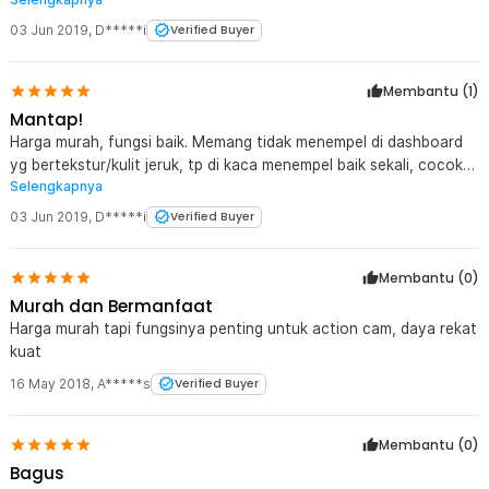
Dengan dimensi yg pas, action cam cocok ditempatkan di kaca
sebelah kiri spion menggunakan housing bawaan action cam dan
03 Jun 2019
,
D*****i
Verified Buyer
lubang ulir nya pas..
Membantu (
1
)
Mantap!
Harga murah, fungsi baik. Memang tidak menempel di dashboard
yg bertekstur/kulit jeruk, tp di kaca menempel baik sekali, cocok
Selengkapnya
diletakkan di sebelah kiri spion tengah.. Housing kamera bisa pakai
bawaan action cam yg ada lubang ulir di sisi atas dan bawah,
03 Jun 2019
,
D*****i
Verified Buyer
tinggal putar saja
Membantu (
0
)
Murah dan Bermanfaat
Harga murah tapi fungsinya penting untuk action cam, daya rekat
kuat
16 May 2018
,
A*****s
Verified Buyer
Membantu (
0
)
Bagus