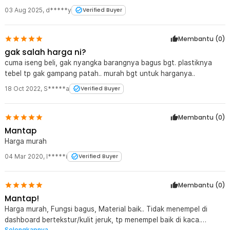
1 x FORAUTO Suction Cup Car Holder Kamera Aksi GoPro Xiaomi
03 Aug 2025
,
d*****y
Verified Buyer
Yi 1/4 Inch - T015
Membantu (
0
)
gak salah harga ni?
cuma iseng beli, gak nyangka barangnya bagus bgt. plastiknya
tebel tp gak gampang patah.. murah bgt untuk harganya..
18 Oct 2022
,
S*****a
Verified Buyer
Membantu (
0
)
Mantap
Harga murah
04 Mar 2020
,
I*****i
Verified Buyer
Membantu (
0
)
Mantap!
Harga murah, Fungsi bagus, Material baik.. Tidak menempel di
dashboard bertekstur/kulit jeruk, tp menempel baik di kaca.
Selengkapnya