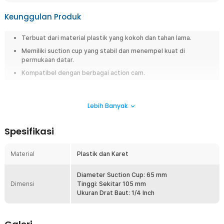
Keunggulan Produk
Terbuat dari material plastik yang kokoh dan tahan lama.
Memiliki suction cup yang stabil dan menempel kuat di
permukaan datar.
Kompatibel dengan berbagai action cam.
Overview
Lebih Banyak
Apabila Anda sering berkendara dan membutuhkan rekaman perjalanan
yang stabil, FORAUTO Suction Cup Holder Kamera Aksi adalah solusi
yang tepat. Holder ini ideal digunakan sebagai mount dashcam maupun
Spesifikasi
untuk membuat konten vlog di dalam mobil. Dilengkapi dengan suction
cup berdaya hisap tinggi, holder dapat dipasang dengan aman di kaca
atau dashboard mobil. Desain engsel fleksibel memudahkan pengaturan
Material
Plastik dan Karet
sudut kamera sesuai kebutuhan tanpa mengganggu pandangan
berkendara.
Diameter Suction Cup: 65 mm
Dimensi
Tinggi: Sekitar 105 mm
Fitur
Ukuran Drat Baut: 1/4 Inch
Material Ringan dan Kokoh
Holder ini dibuat dari plastik berkualitas tinggi yang kuat namun