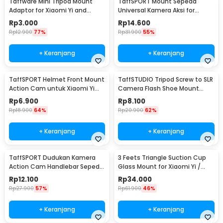
Taffware Mini Tripod Mount
TaffSPORT Mount Sepeda
Adaptor for Xiaomi Yi and
Universal Kamera Aksi for
GoPro 1/4 Inch - KF55
Xiaomi Yi/GoPro - GP023
Rp
3.000
Rp
14.600
Rp
12.900
77%
Rp
31.900
55%
+ Keranjang
+ Keranjang
TaffSPORT Helmet Front Mount
TaffSTUDIO Tripod Screw to SLR
Action Cam untuk Xiaomi Yi
Camera Flash Shoe Mount
dan GoPro - GP19
Adaptor GoPro
Rp
6.900
Rp
8.100
Rp
18.900
64%
Rp
20.900
62%
+ Keranjang
+ Keranjang
TaffSPORT Dudukan Kamera
3 Feets Triangle Suction Cup
Action Cam Handlebar Sepeda
Glass Mount for Xiaomi Yi /
Motor 17-30mm - XTGP01
GoPro - T010
Rp
12.100
Rp
34.000
Rp
27.900
57%
Rp
61.900
46%
+ Keranjang
+ Keranjang