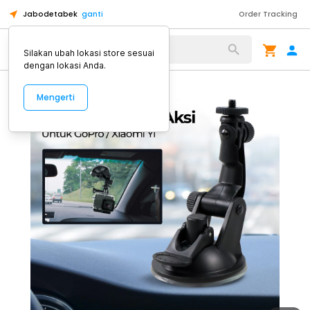
Jabodetabek
ganti
Order Tracking
Alat Kopi
Silakan ubah lokasi store sesuai
dengan lokasi Anda.
Mengerti