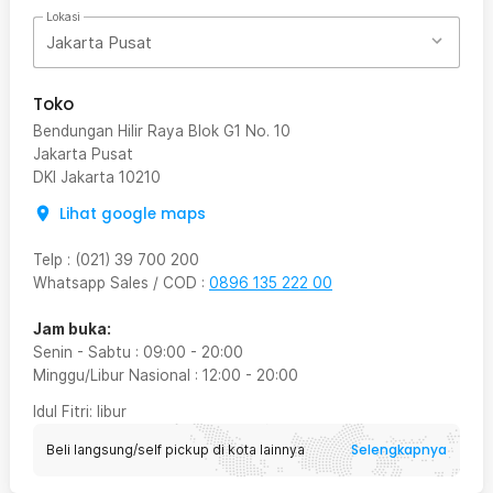
Lokasi
Jakarta Pusat
Toko
Bendungan Hilir Raya Blok G1 No. 10
Jakarta Pusat
DKI Jakarta
10210
Lihat google maps
Telp
:
(021) 39 700 200
Whatsapp Sales / COD
:
0896 135 222 00
Jam buka:
Senin - Sabtu
:
09:00
-
20:00
Minggu/Libur Nasional
:
12:00
-
20:00
Idul Fitri
: libur
Selengkapnya
Beli langsung/self pickup di kota lainnya