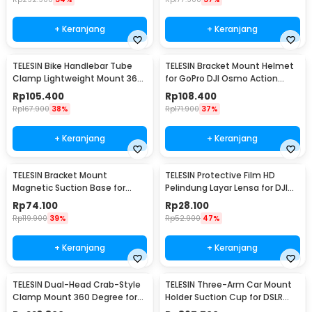
+ Keranjang
+ Keranjang
TELESIN Bike Handlebar Tube
TELESIN Bracket Mount Helmet
Clamp Lightweight Mount 360
for GoPro DJI Osmo Action
Rotary Clamp - TE-HBM-004
Camera - GP-HBM-MT2-YH
Rp
105.400
Rp
108.400
Rp
167.900
38%
Rp
171.900
37%
+ Keranjang
+ Keranjang
TELESIN Bracket Mount
TELESIN Protective Film HD
Magnetic Suction Base for
Pelindung Layar Lensa for DJI
Insta360 GO 3 Camera - MAG-
Action 3/4 - OA-FLM-008
Rp
74.100
Rp
28.100
005
Rp
119.900
39%
Rp
52.900
47%
+ Keranjang
+ Keranjang
TELESIN Dual-Head Crab-Style
TELESIN Three-Arm Car Mount
Clamp Mount 360 Degree for
Holder Suction Cup for DSLR
GoPro - GP-HBM-001-D
GoPro DJI Osmo - TE-TSB-001