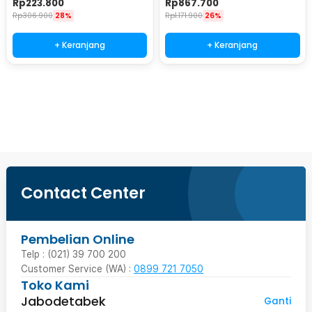
Rp
223.800
Rp
867.700
Rp
306.900
28%
Rp
1.171.900
26%
+ Keranjang
+ Keranjang
Ingatkan Saya
Contact Center
Pembelian Online
Telp : (021) 39 700 200
Customer Service (WA) :
0899 721 7050
Toko Kami
Jabodetabek
Ganti