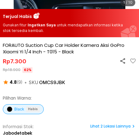
1 / 10
Terjual Habis
Gunakan fitur
Ingatkan Saya
untuk mendapatkan informasi ketika
stok tersedia kembali.
FORAUTO Suction Cup Car Holder Kamera Aksi GoPro
Xiaomi Yi 1/4 Inch - T015
-
Black
Rp
7.300
Rp
18.900
62
%
•
SKU
OMCS9JBK
4.8
(
9
)
Pilihan Warna:
Black
Habis
Lihat
2
Lokasi Lainnya
Informasi Stok:
Jabodetabek