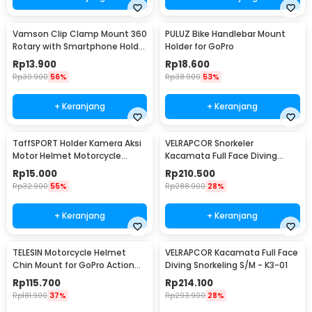
Vamson Clip Clamp Mount 360
PULUZ Bike Handlebar Mount
Rotary with Smartphone Holder
Holder for GoPro
for GoPro - VP512
Rp
13.900
Rp
18.600
Rp
30.900
56%
Rp
38.900
53%
+ Keranjang
+ Keranjang
TaffSPORT Holder Kamera Aksi
VELRAPCOR Snorkeler
Motor Helmet Motorcycle
Kacamata Full Face Diving
Action Cam Holder - JSP47
Snorkeling L/XL - K3
Rp
15.000
Rp
210.500
Rp
32.900
55%
Rp
288.900
28%
+ Keranjang
+ Keranjang
TELESIN Motorcycle Helmet
VELRAPCOR Kacamata Full Face
Chin Mount for GoPro Action
Diving Snorkeling S/M - K3-01
Cam - GP-HBM-MT2
Rp
115.700
Rp
214.100
Rp
181.900
37%
Rp
293.900
28%