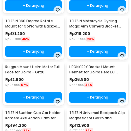
+ Keranjang
+ Keranjang
TELESIN 360 Degree Rotate
TELESIN Motorcycle Cycling
Mount for GoPro with Backpack
Magic Arm Camera Bracket
Bracket - GP-BPM-005
Mount Clip GoPro - GP-HBM-
Rp
131.200
Rp
216.200
001
Rp
201.900
36%
Rp
296.900
28%
+ Keranjang
+ Keranjang
Ruigpro Mount Helm Motor Full
HEONYIRRY Bracket Mount
Face for GoPro - GP20
Helmet for GoPro Hero DJI
Action Camera - HE11
Rp
12.600
Rp
36.800
Rp
28.900
57%
Rp
65.900
45%
+ Keranjang
+ Keranjang
TELESIN Suction Cup Car Holder
TELESIN Universal Backpack Clip
Kamera Aksi Action Cam for
Magnetic for GoPro and
GoPro 10/9 - TE-SUC-010
Smartphone - GP-JFM-009
Rp
194.200
Rp
112.900
Rp
292.900
34%
Rp
177.900
37%