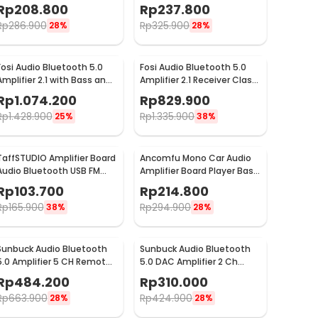
Remote Control - BT-198E
Channel 800W - BT-309A
Rp
208.800
Rp
237.800
Rp
286.900
Rp
325.900
28%
28%
Fosi Audio Bluetooth 5.0
Fosi Audio Bluetooth 5.0
Amplifier 2.1 with Bass and
Amplifier 2.1 Receiver Class
Treble Control - BT30D
D 2x160W - BL20C
Rp
1.074.200
Rp
829.900
Rp
1.428.900
Rp
1.335.900
25%
38%
TaffSTUDIO Amplifier Board
Ancomfu Mono Car Audio
Audio Bluetooth USB FM
Amplifier Board Player Bass
Subwoofer DIY 400W -
Subwoofer 12V 600W - FK-
Rp
103.700
Rp
214.800
D10OK
206
Rp
165.900
Rp
294.900
38%
28%
Sunbuck Audio Bluetooth
Sunbuck Audio Bluetooth
5.0 Amplifier 5 CH Remote
5.0 DAC Amplifier 2 Ch
2000W - AV-298BT
Remote 2000W - AV-
Rp
484.200
Rp
310.000
660BT
Rp
663.900
Rp
424.900
28%
28%