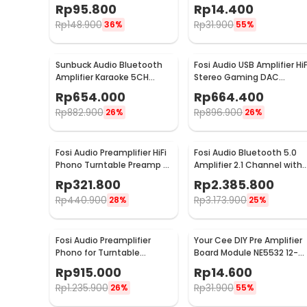
838
A232
Rp
95.800
Rp
14.400
Rp
148.900
Rp
31.900
36%
55%
Sunbuck Audio Bluetooth
Fosi Audio USB Amplifier HiF
Amplifier Karaoke 5CH
Stereo Gaming DAC
600W - AV-608BT
Headphone - DAC-Q4
Rp
654.000
Rp
664.400
Rp
882.900
Rp
896.900
26%
26%
Fosi Audio Preamplifier HiFi
Fosi Audio Bluetooth 5.0
Phono Turntable Preamp -
Amplifier 2.1 Channel with
BOX X1
Remote - DA2120C
Rp
321.800
Rp
2.385.800
Rp
440.900
Rp
3.173.900
28%
25%
Fosi Audio Preamplifier
Your Cee DIY Pre Amplifier
Phono for Turntable
Board Module NE5532 12-
Phonograph with Tube -
30V - XH-A902
Rp
915.000
Rp
14.600
Box X2
Rp
1.235.900
Rp
31.900
26%
55%