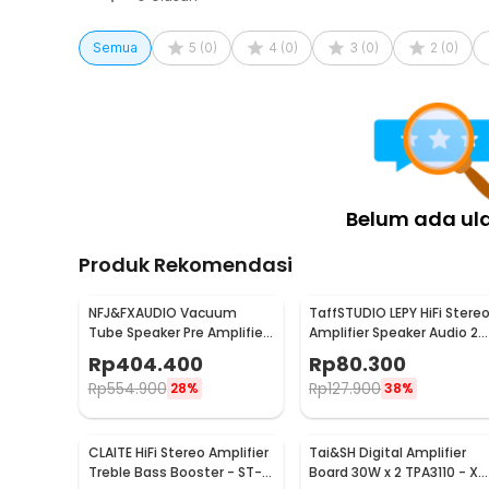
Semua
5
(
0
)
4
(
0
)
3
(
0
)
2
(
0
)
Belum ada ul
Produk Rekomendasi
NFJ&FXAUDIO Vacuum
TaffSTUDIO LEPY HiFi Stere
Tube Speaker Pre Amplifier
Amplifier Speaker Audio 2
HiFi Audio 12V Low Noise -
Channel 20W - HY-2001
Rp
404.400
Rp
80.300
TUBE-03
Rp
554.900
Rp
127.900
28%
38%
CLAITE HiFi Stereo Amplifier
Tai&SH Digital Amplifier
Treble Bass Booster - ST-
Board 30W x 2 TPA3110 - XH