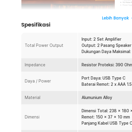
Lebih Banyak
Spesifikasi
Kurang puas dengan keluaran audio speaker Anda? Tambahk
Audio. Amplifier ini mengadopsi desain retro yang memuk
Input: 2 Set Amplifier
yang ikonik. Dibalik teknologi analog, amplifier ini menaw
Total Power Output
Output: 2 Pasang Speaker
bermusik yang memuaskan. Dukungan 2 in dan 2 out yang f
Dukungan Daya Maksimal:
bawaan akan memastikan reproduksi suara yang detail un
Fitur
Impedance
Resistor Proteksi: 390 Oh
VU Meter Analog ala Retro
Port Daya: USB Type C
Daya / Power
Dengan desain klasik yang dibalut teknologi modern, am
Baterai Remot: 2 x AAA 1.
pengalaman audio-visual yang memukau. Terdapat 2 bu
yang dapat diatur. VU meter ini tidak hanya memberikan
Material
Alumunium Alloy
dapat menunjang desain interior ruangan Anda.
2 Input dan Output Fleksibel
Dimensi Total: 238 x 180
Anda bisa menghubungkan perangkat ini ke berbagai jenis
Dimensi
Remot: 150 x 37 x 10 mm
hingga tube amplifier. Dengan 2 input dan 2 output, An
Panjang Kabel USB Type C:
dan 2 pasang speaker pasif. Konfigurasi dan pengalihan