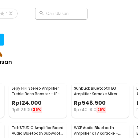
1
(
0
)
Cari Ulasan
asan
o
Lepy HiFi Stereo Amplifier
Sunbuck Bluetooth EQ
Treble Bass Booster - LP-
Amplifier Karaoke Mixer
838
Audio FM - AV-MP326BT
Rp
124.000
Rp
548.500
Rp
192.900
Rp
740.900
36%
26%
TaffSTUDIO Amplifier Board
WXF Audio Bluetooth
-
Audio Bluetooth Subwoofer
Amplifier KTV Karaoke -