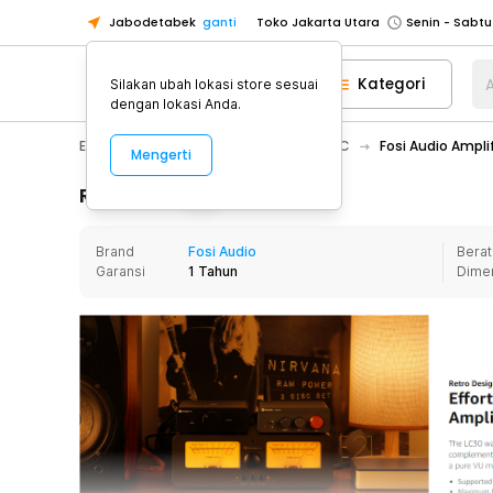
Jabodetabek
ganti
Toko Jakarta Utara
Toko Tangerang
Kategori
A
Silakan ubah lokasi store sesuai
Toko Cikupa
dengan lokasi Anda.
Pick n Go Jakarta Barat
Senin - J
Electronic
Audio
Amplifier & DAC
Fosi Audio Ampli
Mengerti
Pick n Go Bekasi
Senin - Jumat (08
Pick n Go Depok
Senin - Jumat (08
Rincian Produk
Toko Jakarta Pusat
Senin - Sabtu
Brand
Fosi Audio
Berat
Toko Jakarta Barat
Senin - Sabtu
Garansi
1 Tahun
Dime
Toko Jakarta Utara
Toko Tangerang
Toko Cikupa
Pick n Go Jakarta Barat
Senin - J
Pick n Go Bekasi
Senin - Jumat (08
Pick n Go Depok
Senin - Jumat (08