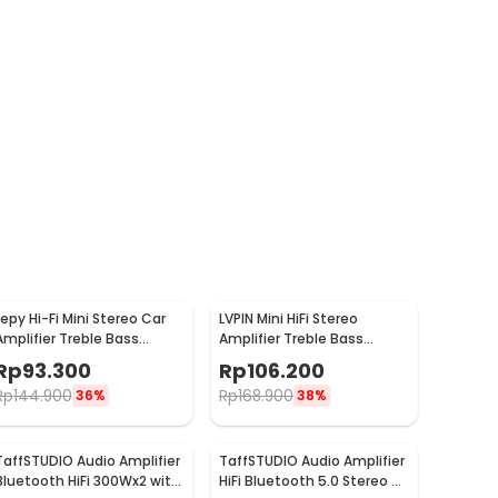
Lepy Hi-Fi Mini Stereo Car
LVPIN Mini HiFi Stereo
Amplifier Treble Bass
Amplifier Treble Bass
Booster - AK-170
Booster 12V - ST-838
Rp
93.300
Rp
106.200
Rp
144.900
Rp
168.900
36%
38%
TaffSTUDIO Audio Amplifier
TaffSTUDIO Audio Amplifier
Bluetooth HiFi 300Wx2 with
HiFi Bluetooth 5.0 Stereo 2