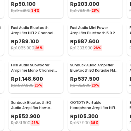
DIY 35W - D30K
AK300
Rp
90.100
Rp
203.000
Rp
135.900
Rp
278.900
34%
28%
i
Fosi Audio Bluetooth
Fosi Audio Mini Power
Amplifier HiFi 2 Channel
Amplifier Bluetooth 5.0 2
50Wx2 TPA3116D2 - BT10A
Channel TPA3116D2 - BT20A
Rp
789.100
Rp
987.600
Rp
1.065.900
Rp
1.333.900
26%
26%
Fosi Audio Subwoofer
Sunbuck Audio Amplifier
Amplifier Mono Channel
Bluetooth EQ Karaoke FM
200W TPA3255D2 - M03
Radio 2000W - AS-336BU
Rp
1.148.600
Rp
537.500
Rp
1.527.900
Rp
725.900
25%
26%
Sunbuck Bluetooth EQ
OOTDTY Portable
Audio Amplifier Home
Headphone Amplifier HiFi
Theater FM 2000W - TAV-
16-300 Ohm - D3CS
Rp
652.900
Rp
105.300
6188BT
Rp
881.900
Rp
167.900
26%
38%