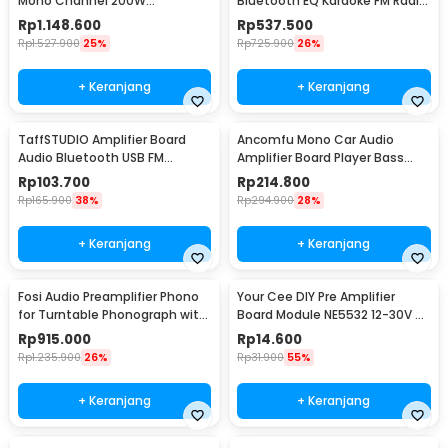
Mono Channel 200W
Bluetooth EQ Karaoke FM Radio
TPA3255D2 - M03
2000W - AS-336BU
Rp
1.148.600
Rp
537.500
Rp
1.527.900
25%
Rp
725.900
26%
+ Keranjang
+ Keranjang
TaffSTUDIO Amplifier Board
Ancomfu Mono Car Audio
Audio Bluetooth USB FM
Amplifier Board Player Bass
Subwoofer DIY 400W - D10OK
Subwoofer 12V 600W - FK-206
Rp
103.700
Rp
214.800
Rp
165.900
38%
Rp
294.900
28%
+ Keranjang
+ Keranjang
Fosi Audio Preamplifier Phono
Your Cee DIY Pre Amplifier
for Turntable Phonograph with
Board Module NE5532 12-30V -
Tube - Box X2
XH-A902
Rp
915.000
Rp
14.600
Rp
1.235.900
26%
Rp
31.900
55%
+ Keranjang
+ Keranjang