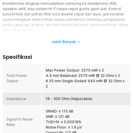
Konektivitas lengkap memudahkan sambung ke headphone, IEM,
speaker aktif, atau sistem Hi-Fi tanpa repot gonta-ganti alat. Kontrol
bass/treble dan pilihan filter bisa disetel cepat dari layar, jadi karakter
suara mengikuti selera Anda, bukan sebaliknya. Hasilnya, pengalaman
audio yang rapi, praktis, dan bikin betah berlama-lama menikmati setiap
detail lagu favorit.
Fitur
Lebih Banyak
Satu Perangkat untuk Semua Peran
Spesifikasi
ZH3 bekerja luwes sebagai DAC, amplifier, maupun preamplifier.
Tinggal pilih output yang Anda butuhkan, ke headphone untuk sesi
pribadi, ke speaker aktif/monitor untuk dengar bareng, atau ke
Max Power Output: 2570 mW x 2
power amp dalam sistem Hi-Fi. Dukungan UAC 1.0/2.0
Total Power
4.4 mm Balanced: 2570 mW @ 32 Ohm x 2
mempermudah koneksi lintas perangkat, termasuk konsol game.
Output
6.35 mm Single-Ended: 640 mW @ 32 Ohm x
2
Konektivitas Lengkap dan Daya Dahsyat
Masukannya komplit, tersedia USB, coaxial, optical, dan RCA.
Impedance
Keluarnya pun fleksibel, mulai dari 6.35 mm single-ended, 4.4 mm
16 - 300 Ohm (Adjustable)
balanced, RCA, hingga XLR. Untuk headphone, keluaran 6.35 mm
sanggup hingga 640 mW @ 32 Ω (x2), sedangkan 4.4 mm balanced
SINAD: ≥ 115 dB
mampu menghantam hingga 2570 mW @ 32 Ω (x2). Lebih dari cukup
SNR: ≥ 121 dB
Signal to Noise
untuk mayoritas headphone modern.
THD+N: ≤ 0.00018%
Ratio
Noise Floor: ≤ 1.9 μV
Nyaman untuk IEM hingga Over-Ear
Crosstalk: 117 dB