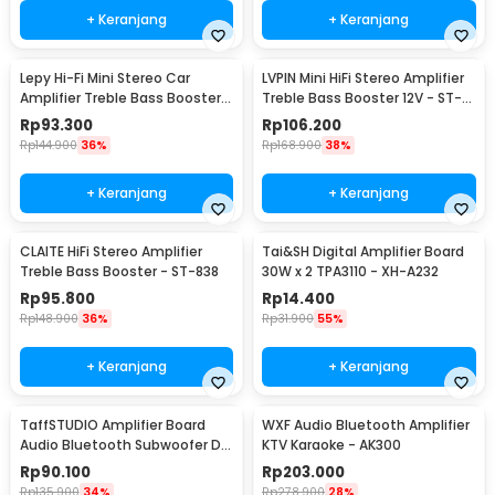
+ Keranjang
+ Keranjang
Lepy Hi-Fi Mini Stereo Car
LVPIN Mini HiFi Stereo Amplifier
Amplifier Treble Bass Booster -
Treble Bass Booster 12V - ST-
AK-170
838
Rp
93.300
Rp
106.200
Rp
144.900
36%
Rp
168.900
38%
+ Keranjang
+ Keranjang
CLAITE HiFi Stereo Amplifier
Tai&SH Digital Amplifier Board
Treble Bass Booster - ST-838
30W x 2 TPA3110 - XH-A232
Rp
95.800
Rp
14.400
Rp
148.900
36%
Rp
31.900
55%
+ Keranjang
+ Keranjang
TaffSTUDIO Amplifier Board
WXF Audio Bluetooth Amplifier
Audio Bluetooth Subwoofer DIY
KTV Karaoke - AK300
35W - D30K
Rp
90.100
Rp
203.000
Rp
135.900
34%
Rp
278.900
28%