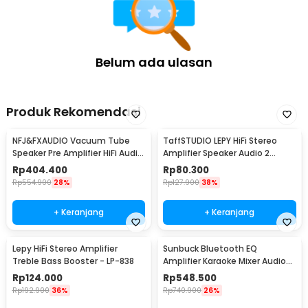
Belum ada ulasan
Produk Rekomendasi
NFJ&FXAUDIO Vacuum Tube
TaffSTUDIO LEPY HiFi Stereo
Speaker Pre Amplifier HiFi Audio
Amplifier Speaker Audio 2
12V Low Noise - TUBE-03
Channel 20W - HY-2001
Rp
404.400
Rp
80.300
Rp
554.900
28%
Rp
127.900
38%
+ Keranjang
+ Keranjang
Lepy HiFi Stereo Amplifier
Sunbuck Bluetooth EQ
Treble Bass Booster - LP-838
Amplifier Karaoke Mixer Audio
FM - AV-MP326BT
Rp
124.000
Rp
548.500
Rp
192.900
36%
Rp
740.900
26%