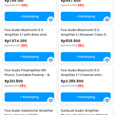
Rp
789.100
Rp
987.600
Rp
1.065.900
26%
Rp
1.333.900
26%
+ Keranjang
+ Keranjang
Fosi Audio Bluetooth 5.0
Fosi Audio Bluetooth 5.0
Amplifier 2.1 with Bass and
Amplifier 2.1 Receiver Class D
Treble Control - BT30D
2x160W - BL20C
Rp
1.074.200
Rp
829.900
Rp
1.428.900
25%
Rp
1.335.900
38%
+ Keranjang
+ Keranjang
Fosi Audio Preamplifier HiFi
Fosi Audio Bluetooth 5.0
Phono Turntable Preamp - BOX
Amplifier 2.1 Channel with
X1
Remote - DA2120C
Rp
321.800
Rp
2.385.800
Rp
440.900
28%
Rp
3.173.900
25%
+ Keranjang
+ Keranjang
Fosi Audio Subwoofer Amplifier
Sunbuck Audio Amplifier