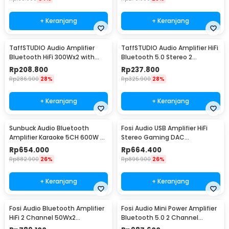
+ Keranjang
+ Keranjang
TaffSTUDIO Audio Amplifier
TaffSTUDIO Audio Amplifier HiFi
Bluetooth HiFi 300Wx2 with
Bluetooth 5.0 Stereo 2
Remote Control - BT-198E
Channel 800W - BT-309A
Rp
208.800
Rp
237.800
Rp
286.900
28%
Rp
325.900
28%
+ Keranjang
+ Keranjang
Sunbuck Audio Bluetooth
Fosi Audio USB Amplifier HiFi
Amplifier Karaoke 5CH 600W -
Stereo Gaming DAC
AV-608BT
Headphone - DAC-Q4
Rp
654.000
Rp
664.400
Rp
882.900
26%
Rp
896.900
26%
+ Keranjang
+ Keranjang
Fosi Audio Bluetooth Amplifier
Fosi Audio Mini Power Amplifier
HiFi 2 Channel 50Wx2
Bluetooth 5.0 2 Channel
TPA3116D2 - BT10A
TPA3116D2 - BT20A