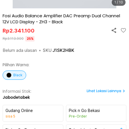
1 / 10
Fosi Audio Balance Amplifier DAC Preamp Dual Channel
12V LCD Display - ZH3
-
Black
Rp
2.341.100
Rp
3.113.900
25
%
Belum ada ulasan
•
SKU
J1SK2HBK
Pilihan Warna:
Black
Lihat
Lokasi Lainnya
Informasi Stok:
Jabodetabek
Gudang Online
Pick n Go Bekasi
sisa
5
Pre-Order