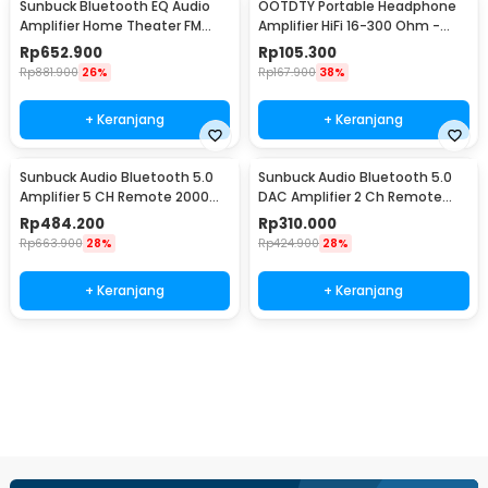
Sunbuck Bluetooth EQ Audio
OOTDTY Portable Headphone
Amplifier Home Theater FM
Amplifier HiFi 16-300 Ohm -
2000W - TAV-6188BT
D3CS
Rp
652.900
Rp
105.300
Rp
881.900
26%
Rp
167.900
38%
+ Keranjang
+ Keranjang
Sunbuck Audio Bluetooth 5.0
Sunbuck Audio Bluetooth 5.0
Amplifier 5 CH Remote 2000W
DAC Amplifier 2 Ch Remote
- AV-298BT
2000W - AV-660BT
Rp
484.200
Rp
310.000
Rp
663.900
28%
Rp
424.900
28%
+ Keranjang
+ Keranjang
Beli Sekarang