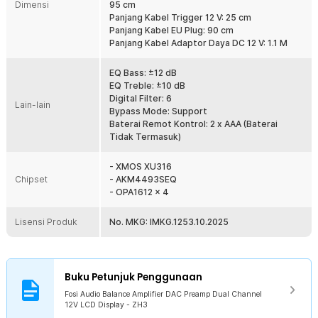
Dimensi
95 cm
Rincian yang Anda dapatkan untuk pembelian produk ini:
Panjang Kabel Trigger 12 V: 25 cm
1 x Fosi Audio Balance Amplifier DAC Preamp Dual Channel 12V
Panjang Kabel EU Plug: 90 cm
LCD Display - ZH3
Panjang Kabel Adaptor Daya DC 12 V: 1.1 M
1 x Adapter 6.35 mm
1 x Kabel Trigger 12 V
EQ Bass: ±12 dB
1 x Kabel USB Type C/A to USB Type C
EQ Treble: ±10 dB
1 x Kabel Daya DC 12 V
Digital Filter: 6
1 x Kabel EU Plug
Lain-lain
Bypass Mode: Support
1 x Remot Kontrol
Baterai Remot Kontrol: 2 x AAA (Baterai
1 x Panduan Penggunaan
Tidak Termasuk)
- XMOS XU316
Chipset
- AKM4493SEQ
- OPA1612 x 4
Lisensi Produk
No. MKG: IMKG.1253.10.2025
Buku Petunjuk Penggunaan
Fosi Audio Balance Amplifier DAC Preamp Dual Channel
12V LCD Display - ZH3