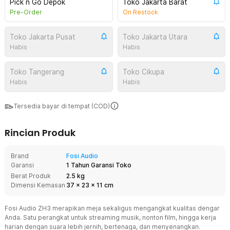
Pick n Go Depok
Toko Jakarta Barat
Pre-Order
On Restock
Toko Jakarta Pusat
Toko Jakarta Utara
Habis
Habis
Toko Tangerang
Toko Cikupa
Habis
Habis
Tersedia bayar di tempat (COD)
Rincian Produk
Brand
Fosi Audio
Garansi
1 Tahun Garansi Toko
Berat Produk
2.5 kg
Dimensi Kemasan
37
x
23
x
11
cm
Fosi Audio ZH3 merapikan meja sekaligus mengangkat kualitas dengar
Anda. Satu perangkat untuk streaming musik, nonton film, hingga kerja
harian dengan suara lebih jernih, bertenaga, dan menyenangkan.