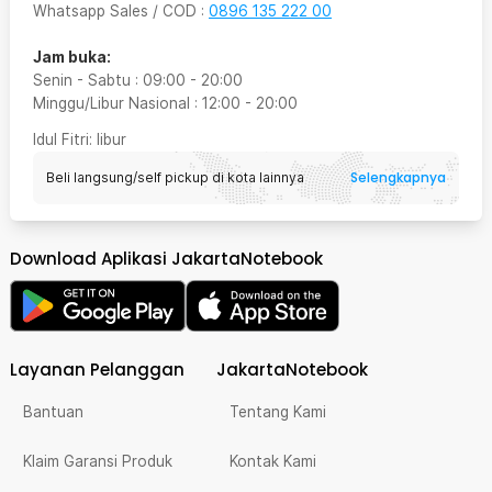
Whatsapp Sales / COD
:
0896 135 222 00
Jam buka:
Senin - Sabtu
:
09:00
-
20:00
Minggu/Libur Nasional
:
12:00
-
20:00
Idul Fitri
: libur
Selengkapnya
Beli langsung/self pickup di kota lainnya
Download Aplikasi JakartaNotebook
Layanan Pelanggan
JakartaNotebook
Bantuan
Tentang Kami
Klaim Garansi Produk
Kontak Kami