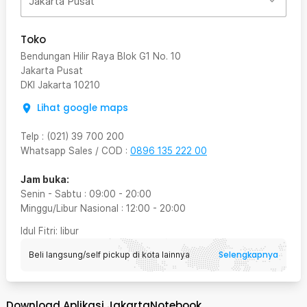
Jakarta Pusat
Toko
Bendungan Hilir Raya Blok G1 No. 10
Jakarta Pusat
DKI Jakarta
10210
Lihat google maps
Telp
:
(021) 39 700 200
Whatsapp Sales / COD
:
0896 135 222 00
Jam buka:
Senin - Sabtu
:
09:00
-
20:00
Minggu/Libur Nasional
:
12:00
-
20:00
Idul Fitri
: libur
Selengkapnya
Beli langsung/self pickup di kota lainnya
Download Aplikasi JakartaNotebook