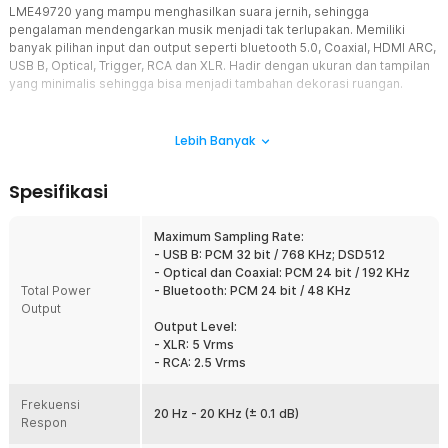
LME49720 yang mampu menghasilkan suara jernih, sehingga
pengalaman mendengarkan musik menjadi tak terlupakan. Memiliki
banyak pilihan input dan output seperti bluetooth 5.0, Coaxial, HDMI ARC,
USB B, Optical, Trigger, RCA dan XLR. Hadir dengan ukuran dan tampilan
yang minimalis sehingga bisa menjadi tambahan dekorasi ruangan.
Fitur
Lebih Banyak
Chip Performa Tinggi
Menggunakan kombinasi chip XMOS XU316, ESS ES9039Q2M,
Spesifikasi
Qualcomm QCC3031 dan LME49720 dengan kemampuan produksi
suara berkualitas tinggi. Dengan teknologi canggih dan desain
sirkuit yang inovatif, kombinasi chip yang satu ini dapat
Maximum Sampling Rate:
menghasilkan suara jernih, detail, dan akurat dengan distorsi yang
- USB B: PCM 32 bit / 768 KHz; DSD512
sangat rendah. Tak kalah menarik, Preamplifier ZD3 ini kompatibel
- Optical dan Coaxial: PCM 24 bit / 192 KHz
dengan amplifier ZA3 dari Fosi Audio. Membuatnya menjadi
Total Power
- Bluetooth: PCM 24 bit / 48 KHz
kombinasi audio balance paling powerful untuk menjangkau kualitas
Output
audio terbaik.
Output Level:
- XLR: 5 Vrms
Berbagai Pilihan Input dan Output
- RCA: 2.5 Vrms
Preamplifier yang satu ini memiliki berbagai macam port yaitu
Bluetooth 5.0, Coaxial, HDMI ARC, USB B, Optical, Trigger, RCA dan
Frekuensi
XLR. Banyaknya pilihan input dan output ini akan memberikan Anda
20 Hz - 20 KHz (± 0.1 dB)
Respon
pengalaman audio yang lebih immersif dengan kompatibilitas yang
sangat luas. Sementara mode bluetooth 5.0 mampu melakukan