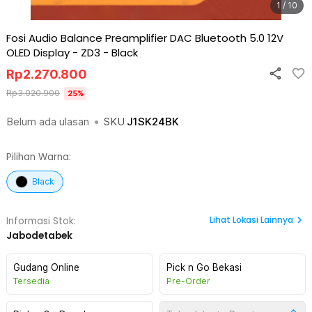
1 / 10
Fosi Audio Balance Preamplifier DAC Bluetooth 5.0 12V
OLED Display - ZD3
-
Black
Rp
2.270.800
Rp
3.020.900
25
%
Belum ada ulasan
•
SKU
J1SK24BK
Pilihan Warna:
Black
Lihat
Lokasi Lainnya
Informasi Stok:
Jabodetabek
Gudang Online
Pick n Go Bekasi
Tersedia
Pre-Order