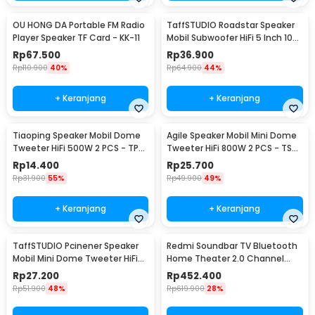
OU HONG DA Portable FM Radio
TaffSTUDIO Roadstar Speaker
Player Speaker TF Card - KK-11
Mobil Subwoofer HiFi 5 Inch 100
W 1 PCS - VO-502
Rp
67.500
Rp
36.900
Rp
110.900
40%
Rp
64.900
44%
+ Keranjang
+ Keranjang
Tiaoping Speaker Mobil Dome
Agile Speaker Mobil Mini Dome
Tweeter HiFi 500W 2 PCS - TP-
Tweeter HiFi 800W 2 PCS - TS-
005A
T120
Rp
14.400
Rp
25.700
Rp
31.900
55%
Rp
49.900
49%
+ Keranjang
+ Keranjang
TaffSTUDIO Pcinener Speaker
Redmi Soundbar TV Bluetooth
Mobil Mini Dome Tweeter HiFi
Home Theater 2.0 Channel
140W 2 PCS - TS-T280
Stereo AUX 30W - MDZ-34-DA
Rp
27.200
Rp
452.400
Rp
51.900
48%
Rp
619.900
28%