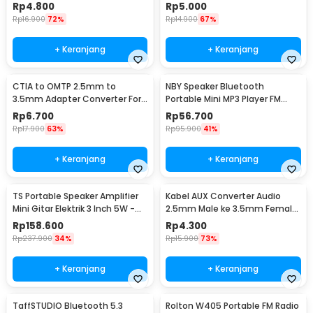
Rp
4.800
Rp
5.000
Rp
16.900
72%
Rp
14.900
67%
+ Keranjang
+ Keranjang
CTIA to OMTP 2.5mm to
NBY Speaker Bluetooth
3.5mm Adapter Converter For
Portable Mini MP3 Player FM
Sony HTC Earphones
Radio 3W - TD-V26
Rp
6.700
Rp
56.700
Rp
17.900
63%
Rp
95.900
41%
+ Keranjang
+ Keranjang
TS Portable Speaker Amplifier
Kabel AUX Converter Audio
Mini Gitar Elektrik 3 Inch 5W -
2.5mm Male ke 3.5mm Female
MA-5
L Shape HiFi 20cm - L44
Rp
158.600
Rp
4.300
Rp
237.900
34%
Rp
15.900
73%
+ Keranjang
+ Keranjang
TaffSTUDIO Bluetooth 5.3
Rolton W405 Portable FM Radio