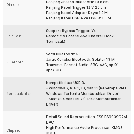
1 x Kabel USB A ke USB B
Panjang Antena Bluetooth: 10.8 cm
Dimensi
1 x Kabel Trigger 12 V
Panjang Kabel Trigger 12 V: 25 cm
1 x Adaptor Daya
Panjang Kabel Adaptor Daya: 1.2 M
1 x Remot Kontrol
Panjang Kabel USB A ke USB B: 1.5 M
1 x Panduan Penggunaan
Support Bypass Trigger: Ya
Lain-lain
Remot: 2 x Baterai AAA (Baterai Tidak
Termasuk)
Versi Bluetooth: 5.0
Jarak Koneksi Bluetooth: Sekitar 13 M
Bluetooth
Transmisi Format Audio: SBC, AAC, aptX,
aptX HD
Kompatibilitas USB B:
- Windows 7, 8, 8.1, 10, dan 11 (Beberapa Versi
Kompatibilitas
Windows Tertentu Membutuhkan Driver)
- MacOS X dan Linux (Tidak Membutuhkan
Driver)
Detail Sound Reproduction: ESS ES9039Q2M
DAC
High Performance Audio Processor: XMOS
Chipset
XU316