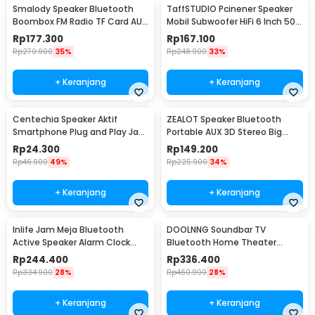
Smalody Speaker Bluetooth
TaffSTUDIO Pcinener Speaker
Boombox FM Radio TF Card AUX
Mobil Subwoofer HiFi 6 Inch 500
USB 1200mAh 10W - SL-10
W 2 PCS - TS-1672
Rp
177.300
Rp
167.100
Rp
270.900
35%
Rp
248.900
33%
+ Keranjang
+ Keranjang
Centechia Speaker Aktif
ZEALOT Speaker Bluetooth
Smartphone Plug and Play Jack
Portable AUX 3D Stereo Big
3.5mm AUX - DN828
Bass Subwoofer 5W - S32
Rp
24.300
Rp
149.200
Rp
46.900
49%
Rp
225.900
34%
+ Keranjang
+ Keranjang
Inlife Jam Meja Bluetooth
DOOLNNG Soundbar TV
Active Speaker Alarm Clock
Bluetooth Home Theater
Radio USB Charge - K11
Stereo Subwoofer AUX 20W -
Rp
244.400
Rp
336.400
BS-28B
Rp
334.900
28%
Rp
460.900
28%
+ Keranjang
+ Keranjang