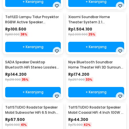
+ Keranjang
+ Keranjang
TaffLED Lampu Tidur Proyektor
Xiaomi Soundbar Home
RGBW Active Speaker
Theater System 2.1
Bluetooth Remote - BL-XK01
Subwoofers 100W Bluetooth
Rp
100.600
Rp
1.504.100
5.0 - MDZ-35-DA
Rp
161.900
38%
Rp
2.000.900
25%
+ Keranjang
+ Keranjang
SADA Speaker Desktop
Niye Bluetooth Soundbar
Bluetooth HiFi Stereo Lossless
Home Theater HiFi 3D Surround
Decoding AUX 3W - V-111
- V8
Rp
144.200
Rp
174.200
Rp
218.900
35%
Rp
257.900
33%
+ Keranjang
+ Keranjang
TaffSTUDIO Roadstar Speaker
TaffSTUDIO Roadstar Speaker
Mobil Subwoofer HiFi 6.5 Inch
Mobil Coaxial HiFi 4 Inch 100W 1
160W 1 PCS - VO-602
PCS - VO-402
Rp
57.500
Rp
44.300
Rp
96.900
41%
Rp
75.900
42%