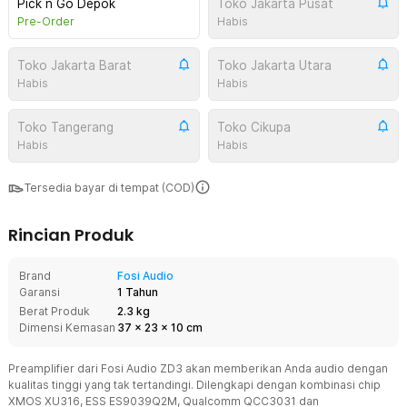
Pick n Go Depok
Toko Jakarta Pusat
Pre-Order
Habis
Toko Jakarta Barat
Toko Jakarta Utara
Habis
Habis
Toko Tangerang
Toko Cikupa
Habis
Habis
Tersedia bayar di tempat (COD)
Rincian Produk
Brand
Fosi Audio
Garansi
1 Tahun
Berat Produk
2.3 kg
Dimensi Kemasan
37
x
23
x
10
cm
Preamplifier dari Fosi Audio ZD3 akan memberikan Anda audio dengan
kualitas tinggi yang tak tertandingi. Dilengkapi dengan kombinasi chip
XMOS XU316, ESS ES9039Q2M, Qualcomm QCC3031 dan