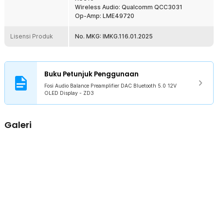
Wireless Audio: Qualcomm QCC3031
Op-Amp: LME49720
Lisensi Produk
No. MKG: IMKG.116.01.2025
Buku Petunjuk Penggunaan
Fosi Audio Balance Preamplifier DAC Bluetooth 5.0 12V
OLED Display - ZD3
Galeri