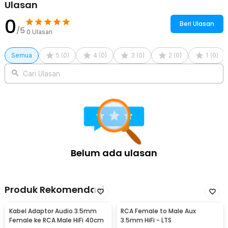
Ulasan
0
Beri Ulasan
/5
0
Ulasan
Semua
5
(
0
)
4
(
0
)
3
(
0
)
2
(
0
)
1
(
0
)
Cari Ulasan
Belum ada ulasan
Produk Rekomendasi
Kabel Adaptor Audio 3.5mm
RCA Female to Male Aux
Female ke RCA Male HiFi 40cm
3.5mm HiFi - LTS