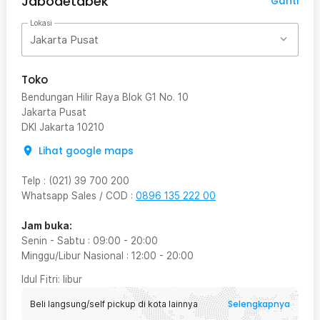
Jabodetabek
Ganti
Lokasi
Jakarta Pusat
Toko
Bendungan Hilir Raya Blok G1 No. 10
Jakarta Pusat
DKI Jakarta
10210
Lihat google maps
Telp
:
(021) 39 700 200
Whatsapp Sales / COD
:
0896 135 222 00
Jam buka:
Senin - Sabtu
:
09:00
-
20:00
Minggu/Libur Nasional
:
12:00
-
20:00
Idul Fitri
: libur
Selengkapnya
Beli langsung/self pickup di kota lainnya