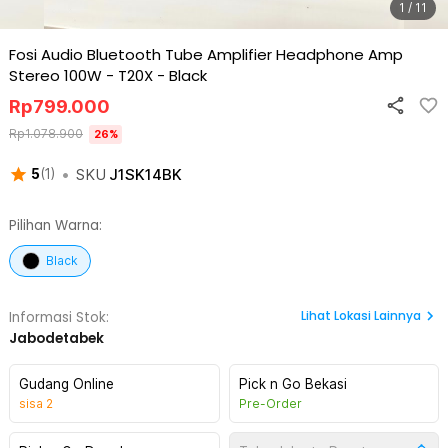
1 / 11
Fosi Audio Bluetooth Tube Amplifier Headphone Amp
Stereo 100W - T20X
-
Black
Rp
799.000
Rp
1.078.900
26
%
•
SKU
J1SK14BK
5
(
1
)
Pilihan Warna:
Black
Lihat
Lokasi Lainnya
Informasi Stok:
Jabodetabek
Gudang Online
Pick n Go Bekasi
sisa
2
Pre-Order