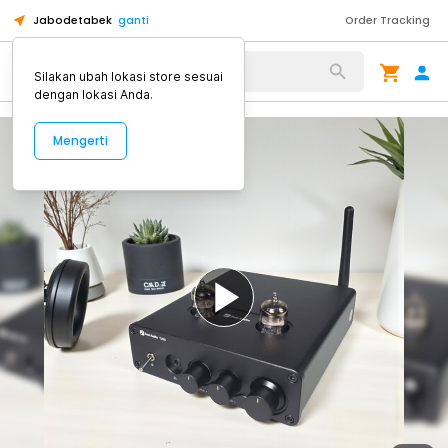
Jabodetabek
ganti
Order Tracking
Alat Kopi
Silakan ubah lokasi store sesuai
dengan lokasi Anda.
Mengerti