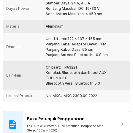
Sumber Daya: 24 V, 4.5 A
murah. Fosi Audio T20X dilengkapi dengan catu daya 24 V yang
Daya / Power
Rentang Masukan DC: 19-30 V
hemat energi dan stabil serta mendapat sertifikasi otoritatif oleh
Sensitivitas Masukan: ≤ 650 mV
banyak tes keamanan, bisa mendapatkan suara yang menakjubkan.
Material
Aluminium
Kelengkapan Produk
Rincian yang Anda dapatkan untuk pembelian produk ini:
Unit Utama: 122 x 137 x 155 mm
1 x Fosi Audio Bluetooth Tube Amplifier Headphone Amp Stereo
Panjang Kabel Adaptor Daya: 1.1 M
Dimensi
100W - T20X
Panjang Kabel Daya: 95 cm
1 x Antena Bluetooth
Panjang Antena Bluetooth: 10.8 cm
2 x Tabung Vakum
1 x Adaptor Daya
Chipset: TPA3221
1 x Kabel Daya
Koneksi: Bluetooth dan Kabel AUX
Lain-lain
1 x Panduan Penggunaan
THD: ≤ 0.3%
Bluetooth Versi: Bluetooth 5.0
Lisensi Produk
No. MKG: IMKG.2300.09.2022
Buku Petunjuk Penggunaan
Fosi Audio Bluetooth Tube Amplifier Headphone Amp
Stereo 100W - T20X