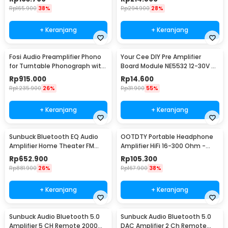
Rp
165.900
38%
Rp
294.900
28%
+ Keranjang
+ Keranjang
Fosi Audio Preamplifier Phono
Your Cee DIY Pre Amplifier
for Turntable Phonograph with
Board Module NE5532 12-30V -
Tube - Box X2
XH-A902
Rp
915.000
Rp
14.600
Rp
1.235.900
26%
Rp
31.900
55%
+ Keranjang
+ Keranjang
Sunbuck Bluetooth EQ Audio
OOTDTY Portable Headphone
Amplifier Home Theater FM
Amplifier HiFi 16-300 Ohm -
2000W - TAV-6188BT
D3CS
Rp
652.900
Rp
105.300
Rp
881.900
26%
Rp
167.900
38%
+ Keranjang
+ Keranjang
Sunbuck Audio Bluetooth 5.0
Sunbuck Audio Bluetooth 5.0
Amplifier 5 CH Remote 2000W
DAC Amplifier 2 Ch Remote