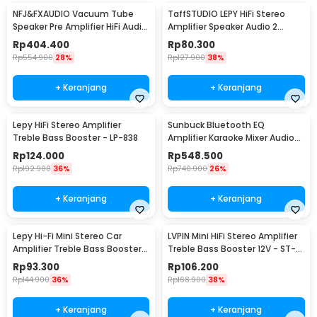
NFJ&FXAUDIO Vacuum Tube
TaffSTUDIO LEPY HiFi Stereo
Speaker Pre Amplifier HiFi Audio
Amplifier Speaker Audio 2
12V Low Noise - TUBE-03
Channel 20W - HY-2001
Rp
404.400
Rp
80.300
Rp
554.900
28%
Rp
127.900
38%
+ Keranjang
+ Keranjang
Lepy HiFi Stereo Amplifier
Sunbuck Bluetooth EQ
Treble Bass Booster - LP-838
Amplifier Karaoke Mixer Audio
FM - AV-MP326BT
Rp
124.000
Rp
548.500
Rp
192.900
36%
Rp
740.900
26%
+ Keranjang
+ Keranjang
Lepy Hi-Fi Mini Stereo Car
LVPIN Mini HiFi Stereo Amplifier
Amplifier Treble Bass Booster -
Treble Bass Booster 12V - ST-
AK-170
838
Rp
93.300
Rp
106.200
Rp
144.900
36%
Rp
168.900
38%
+ Keranjang
+ Keranjang