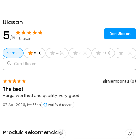
Ulasan
5
Beri Ulasan
/5
1
Ulasan
Semua
5
(
1
)
4
(
0
)
3
(
0
)
2
(
0
)
1
(
0
)
Cari Ulasan
Membantu (
0
)
The best
Harga worthed and quaility very good
07 Apr 2026
,
i*****n
Verified Buyer
Produk Rekomendasi