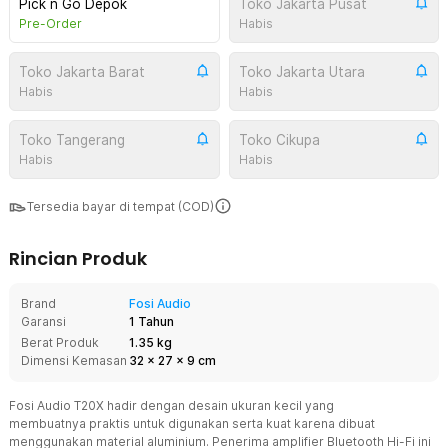
Pick n Go Depok
Toko Jakarta Pusat
Pre-Order
Habis
Toko Jakarta Barat
Toko Jakarta Utara
Habis
Habis
Toko Tangerang
Toko Cikupa
Habis
Habis
Tersedia bayar di tempat (COD)
Rincian Produk
Brand
Fosi Audio
Garansi
1 Tahun
Berat Produk
1.35 kg
Dimensi Kemasan
32
x
27
x
9
cm
Fosi Audio T20X hadir dengan desain ukuran kecil yang
membuatnya praktis untuk digunakan serta kuat karena dibuat
menggunakan material aluminium. Penerima amplifier Bluetooth Hi-Fi ini