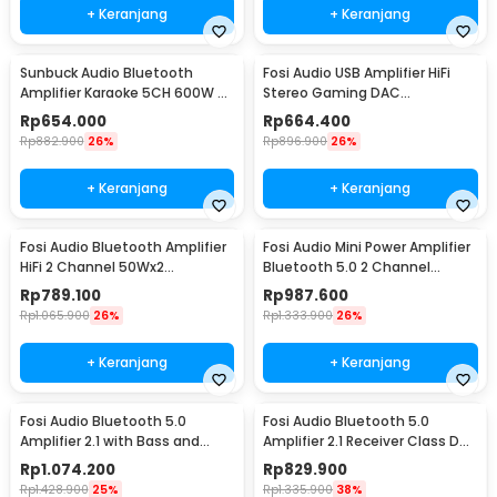
+ Keranjang
+ Keranjang
Sunbuck Audio Bluetooth
Fosi Audio USB Amplifier HiFi
Amplifier Karaoke 5CH 600W -
Stereo Gaming DAC
AV-608BT
Headphone - DAC-Q4
Rp
654.000
Rp
664.400
Rp
882.900
26%
Rp
896.900
26%
+ Keranjang
+ Keranjang
Fosi Audio Bluetooth Amplifier
Fosi Audio Mini Power Amplifier
HiFi 2 Channel 50Wx2
Bluetooth 5.0 2 Channel
TPA3116D2 - BT10A
TPA3116D2 - BT20A
Rp
789.100
Rp
987.600
Rp
1.065.900
26%
Rp
1.333.900
26%
+ Keranjang
+ Keranjang
Fosi Audio Bluetooth 5.0
Fosi Audio Bluetooth 5.0
Amplifier 2.1 with Bass and
Amplifier 2.1 Receiver Class D
Treble Control - BT30D
2x160W - BL20C
Rp
1.074.200
Rp
829.900
Rp
1.428.900
25%
Rp
1.335.900
38%