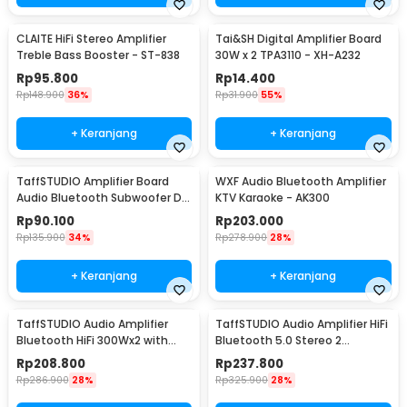
CLAITE HiFi Stereo Amplifier
Tai&SH Digital Amplifier Board
Treble Bass Booster - ST-838
30W x 2 TPA3110 - XH-A232
Rp
95.800
Rp
14.400
Rp
148.900
36%
Rp
31.900
55%
+ Keranjang
+ Keranjang
TaffSTUDIO Amplifier Board
WXF Audio Bluetooth Amplifier
Audio Bluetooth Subwoofer DIY
KTV Karaoke - AK300
35W - D30K
Rp
90.100
Rp
203.000
Rp
135.900
34%
Rp
278.900
28%
+ Keranjang
+ Keranjang
TaffSTUDIO Audio Amplifier
TaffSTUDIO Audio Amplifier HiFi
Bluetooth HiFi 300Wx2 with
Bluetooth 5.0 Stereo 2
Remote Control - BT-198E
Channel 800W - BT-309A
Rp
208.800
Rp
237.800
Rp
286.900
28%
Rp
325.900
28%