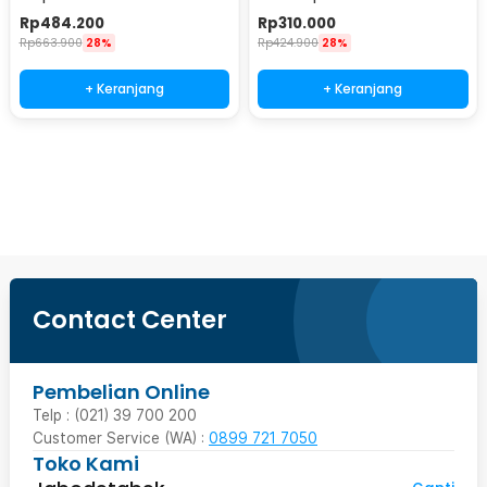
- AV-298BT
2000W - AV-660BT
Rp
484.200
Rp
310.000
Rp
663.900
28%
Rp
424.900
28%
+ Keranjang
+ Keranjang
Beli Sekarang
Contact Center
Pembelian Online
Telp : (021) 39 700 200
Customer Service (WA) :
0899 721 7050
Toko Kami