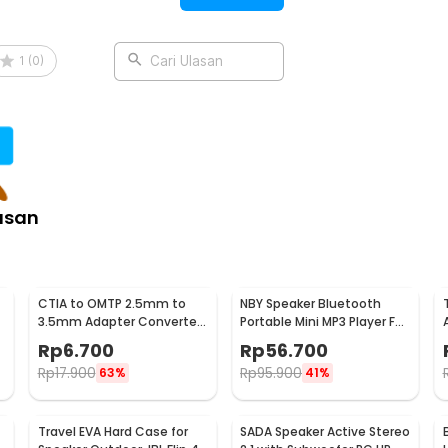
:
fier Microphone Braided
1
(
0
)
Cari Ulasan
asan
CTIA to OMTP 2.5mm to
NBY Speaker Bluetooth
3.5mm Adapter Converter
Portable Mini MP3 Player FM
For Sony HTC Earphones
Radio 3W - TD-V26
Rp
6.700
Rp
56.700
Rp
17.900
Rp
95.900
63%
41%
Travel EVA Hard Case for
SADA Speaker Active Stereo