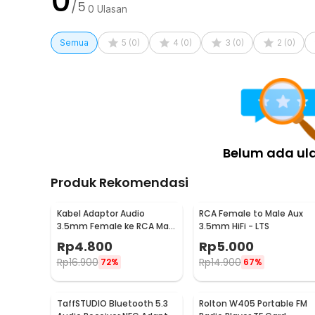
0
Rincian yang Anda dapatkan untuk pembelian produk ini
/5
0
Ulasan
2 x Fosi Audio Kabel XLR Male to Female Audio Ampli
Semua
5
(
0
)
4
(
0
)
3
(
0
)
2
(
0
)
Belum ada ul
Produk Rekomendasi
Kabel Adaptor Audio
RCA Female to Male Aux
3.5mm Female ke RCA Male
3.5mm HiFi - LTS
HiFi 40cm
Rp
4.800
Rp
5.000
Rp
16.900
Rp
14.900
72%
67%
TaffSTUDIO Bluetooth 5.3
Rolton W405 Portable FM