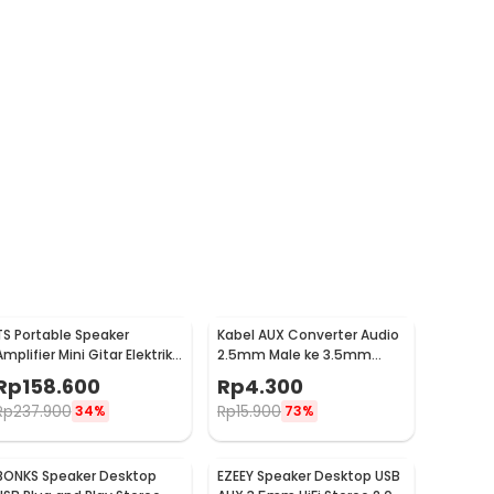
TS Portable Speaker
Kabel AUX Converter Audio
Amplifier Mini Gitar Elektrik
2.5mm Male ke 3.5mm
3 Inch 5W - MA-5
Female L Shape HiFi 20cm -
Rp
158.600
Rp
4.300
L44
Rp
237.900
Rp
15.900
34%
73%
BONKS Speaker Desktop
EZEEY Speaker Desktop USB