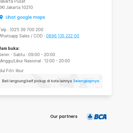
Jakarta Pusat
DKI Jakarta
10210
Lihat google maps
Telp
:
(021) 39 700 200
Whatsapp Sales / COD
:
0896 135 222 00
Jam buka:
Senin - Sabtu
:
09:00
-
20:00
Minggu/Libur Nasional
:
12:00
-
20:00
Idul Fitri
: libur
Selengkapnya
Beli langsung/self pickup di kota lainnya
Our partners