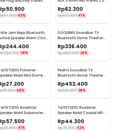
USB Plug and Play Stereo
AUX 3.5mm HiFi Stereo 2.0
2.0 Driver 50mm 3W - DX12
2x2.5W - S5
Rp
50.900
Rp
62.300
Rp
87.900
Rp
103.900
43%
41%
Inlife Jam Meja Bluetooth
DOOLNNG Soundbar TV
Active Speaker Alarm Clock
Bluetooth Home Theater
Radio USB Charge - K11
Stereo Subwoofer AUX 20W
Rp
244.400
Rp
336.400
- BS-28B
Rp
334.900
Rp
460.900
28%
28%
TaffSTUDIO Pcinener
Redmi Soundbar TV
Speaker Mobil Mini Dome
Bluetooth Home Theater
Tweeter HiFi 140W 2 PCS -
2.0 Channel Stereo AUX
Rp
27.200
Rp
452.400
TS-T280
30W - MDZ-34-DA
Rp
51.900
Rp
619.900
48%
28%
TaffSTUDIO Roadstar
TaffSTUDIO Roadstar
Speaker Mobil Subwoofer
Speaker Mobil Coaxial HiFi 4
HiFi 6.5 Inch 160W 1 PCS -
Inch 100W 1 PCS - VO-402
Rp
57.500
Rp
44.300
VO-602
Rp
96.900
Rp
75.900
41%
42%