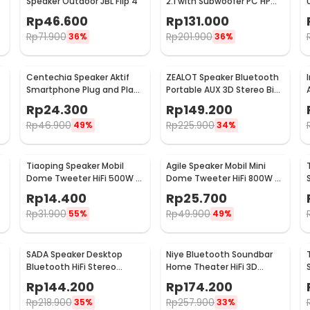
Speaker Outdoor JBL Flip 4
2.1 with Subwoofer PC HP
USB Power 6W - D-202
Rp
46.600
Rp
131.000
Rp
71.900
Rp
201.900
36%
36%
Centechia Speaker Aktif
ZEALOT Speaker Bluetooth
Smartphone Plug and Play
Portable AUX 3D Stereo Big
Jack 3.5mm AUX - DN828
Bass Subwoofer 5W - S32
Rp
24.300
Rp
149.200
Rp
46.900
Rp
225.900
49%
34%
Tiaoping Speaker Mobil
Agile Speaker Mobil Mini
Dome Tweeter HiFi 500W 2
Dome Tweeter HiFi 800W 2
-
PCS - TP-005A
PCS - TS-T120
Rp
14.400
Rp
25.700
Rp
31.900
Rp
49.900
55%
49%
SADA Speaker Desktop
Niye Bluetooth Soundbar
Bluetooth HiFi Stereo
Home Theater HiFi 3D
Lossless Decoding AUX 3W
Surround - V8
Rp
144.200
Rp
174.200
- V-111
Rp
218.900
Rp
257.900
35%
33%