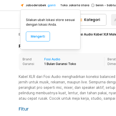
Jabodetabek
ganti
Toko Jakarta Utara
Toko Tangerang
Kategori
A
Silakan ubah lokasi store sesuai
Toko Cikupa
dengan lokasi Anda.
Pick n Go Jakarta Barat
Senin - J
Electronic
Audio
Speaker
Fosi Audio Kabel XLR Mal
Mengerti
Pick n Go Bekasi
Senin - Jumat (08
Pick n Go Depok
Senin - Jumat (08
Rincian Produk
Toko Jakarta Pusat
Senin - Sabtu
Brand
Fosi Audio
Berat
Toko Jakarta Barat
Senin - Sabtu
Garansi
1 Bulan Garansi Toko
Dime
Toko Jakarta Utara
Toko Tangerang
Kabel XLR dari Fosi Audio menghadirkan koneksi balanced 
jernih untuk musik, rekaman, maupun live. Sempurna deng
Toko Cikupa
perangkat pro seperti mic, mixer, dan speaker aktif, setup
Pick n Go Jakarta Barat
Senin - J
pelindung membuatnya kuat, lentur, dan tahan pakai, ny
atau cepat rusak. Cocok untuk meja kerja, studio, sampa
Pick n Go Bekasi
Senin - Jumat (08
Pick n Go Depok
Senin - Jumat (08
Fitur