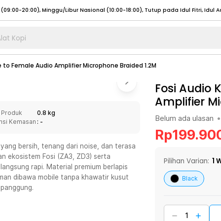
lat Kopi
umat (07:00 - 20:00), Sabtu - Minggu (08:00 - 20:00), Tutup pada Idul Fitri
Sele
e to Female Audio Amplifier Microphone Braided 1.2M
:00 - 20:00), Sabtu - Minggu/ Libur Nasional (08:00 - 17:00)
Selengkapnya
:00 - 20:00), Sabtu - Minggu/ Libur Nasional (08:00 - 17:00)
Fosi Audio 
Selengkapnya
Amplifier M
 (09:00-20:00), Minggu/Libur Nasional (12:00-20:00), Tutup pada Idul Fitri
Sele
 Produk
0.8 kg
 (09:00-20:00), Minggu/Libur Nasional (12:00-20:00), Tutup pada Idul Fitri
Sele
Belum ada ulasan
•
nsi Kemasan
: -
Rp
199.90
yang bersih, tenang dari noise, dan terasa
an ekosistem Fosi (ZA3, ZD3) serta
Pilihan Varian:
1
W
 langsung rapi. Material premium berlapis
umat (07:00 - 20:00), Sabtu - Minggu (08:00 - 20:00), Tutup pada Idul Fitri
Sele
aman dibawa mobile tanpa khawatir kusut
Black
i panggung.
:00 - 20:00), Sabtu - Minggu/ Libur Nasional (08:00 - 17:00)
Selengkapnya
:00 - 20:00), Sabtu - Minggu/ Libur Nasional (08:00 - 17:00)
Selengkapnya