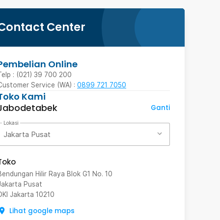
Contact Center
Pembelian Online
Telp : (021) 39 700 200
Customer Service (WA) :
0899 721 7050
Toko Kami
Jabodetabek
Ganti
Lokasi
Jakarta Pusat
Toko
Bendungan Hilir Raya Blok G1 No. 10
Jakarta Pusat
DKI Jakarta
10210
Lihat google maps