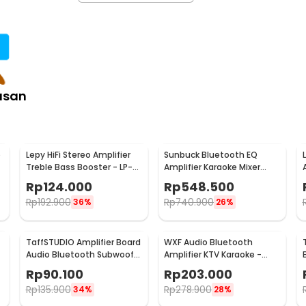
asan
o
Lepy HiFi Stereo Amplifier
Sunbuck Bluetooth EQ
Treble Bass Booster - LP-
Amplifier Karaoke Mixer
838
Audio FM - AV-MP326BT
Rp
124.000
Rp
548.500
Rp
192.900
Rp
740.900
36%
26%
TaffSTUDIO Amplifier Board
WXF Audio Bluetooth
-
Audio Bluetooth Subwoofer
Amplifier KTV Karaoke -
DIY 35W - D30K
AK300
Rp
90.100
Rp
203.000
Rp
135.900
Rp
278.900
34%
28%