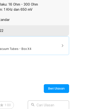
laku: 16 Ohm - 300 Ohm
n: 1 KHz dan 650 mV
tandar
22
acuum Tubes - Box X4
Beri Ulasan
1
(
0
)
Cari Ulasan