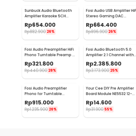
Sunbuck Audio Bluetooth
Fosi Audio USB Amplifier HiF
Amplifier Karaoke 5CH
Stereo Gaming DAC
600W - AV-608BT
Headphone - DAC-Q4
Rp
654.000
Rp
664.400
Rp
882.900
Rp
896.900
26%
26%
Fosi Audio Preamplifier HiFi
Fosi Audio Bluetooth 5.0
Phono Turntable Preamp -
Amplifier 2.1 Channel with
BOX X1
Remote - DA2120C
Rp
321.800
Rp
2.385.800
Rp
440.900
Rp
3.173.900
28%
25%
Fosi Audio Preamplifier
Your Cee DIY Pre Amplifier
Phono for Turntable
Board Module NE5532 12-
Phonograph with Tube -
30V - XH-A902
Rp
915.000
Rp
14.600
Box X2
Rp
1.235.900
Rp
31.900
26%
55%