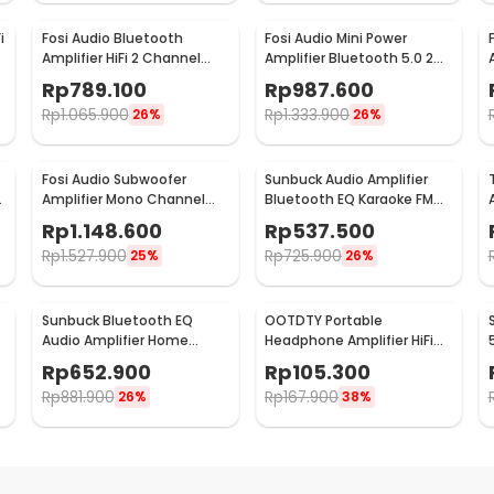
i
Fosi Audio Bluetooth
Fosi Audio Mini Power
Amplifier HiFi 2 Channel
Amplifier Bluetooth 5.0 2
50Wx2 TPA3116D2 - BT10A
Channel TPA3116D2 - BT20A
Rp
789.100
Rp
987.600
Rp
1.065.900
Rp
1.333.900
26%
26%
Fosi Audio Subwoofer
Sunbuck Audio Amplifier
Amplifier Mono Channel
Bluetooth EQ Karaoke FM
200W TPA3255D2 - M03
Radio 2000W - AS-336BU
Rp
1.148.600
Rp
537.500
Rp
1.527.900
Rp
725.900
25%
26%
Sunbuck Bluetooth EQ
OOTDTY Portable
Audio Amplifier Home
Headphone Amplifier HiFi
Theater FM 2000W - TAV-
16-300 Ohm - D3CS
Rp
652.900
Rp
105.300
6188BT
Rp
881.900
Rp
167.900
26%
38%