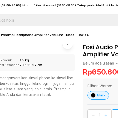
lat Kopi
umat (07:00 - 20:00), Sabtu - Minggu (08:00 - 20:00), Tutup pada Idul Fitri
Sele
o Preamp Headphone Amplifier Vacuum Tubes - Box X4
:00 - 20:00), Sabtu - Minggu/ Libur Nasional (08:00 - 17:00)
Selengkapnya
:00 - 20:00), Sabtu - Minggu/ Libur Nasional (08:00 - 17:00)
Fosi Audio
Selengkapnya
Amplifier 
 (09:00-20:00), Minggu/Libur Nasional (12:00-20:00), Tutup pada Idul Fitri
Sele
 Produk
1.5 kg
 (09:00-20:00), Minggu/Libur Nasional (12:00-20:00), Tutup pada Idul Fitri
Sele
Belum ada ulasan
•
nsi Kemasan
28
x
21
x
7
cm
Rp
650.60
engonversikan sinyal phono ke sinyal line
berkualitas tinggi. Teknologi ini juga mampu
Pilihan Warna:
alitas suara yang lebih jernih. Preamp ini
umat (07:00 - 20:00), Sabtu - Minggu (08:00 - 20:00), Tutup pada Idul Fitri
Sele
e Anda dari kerusakan listrik.
Black
:00 - 20:00), Sabtu - Minggu/ Libur Nasional (08:00 - 17:00)
Selengkapnya
:00 - 20:00), Sabtu - Minggu/ Libur Nasional (08:00 - 17:00)
Selengkapnya