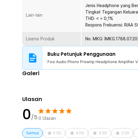
1 x Panduan Penggunaan
Jenis Headphone yang Ber
Tingkat Tegangan Keluara
Lain-lain
THD: < = 0,1%
Respons Frekuensi: RIAA S
Lisensi Produk
No. MKG: IMKG.1788.07.20
Buku Petunjuk Penggunaan
Fosi Audio Phono Preamp Headphone Amplifier V
Galeri
Ulasan
0
/5
0
Ulasan
Semua
5
(
0
)
4
(
0
)
3
(
0
)
2
(
0
)