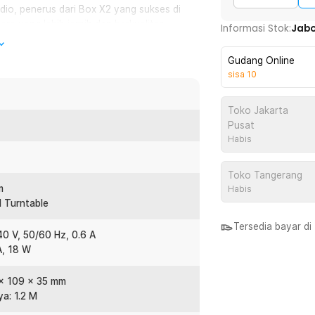
dio, penerus dari Box X2 yang sukses di
ra yang lebih jernih dan berkualitas
Informasi Stok:
Jab
Gudang Online
sisa
10
ampu memberikan suara yang lebih
mp cocok digunakan untuk melakukan
Toko Jakarta
Pusat
Habis
output RCA. Dengan adanya interface
gkat audio lainnya.
Toko Tangerang
m
Habis
4, atau 6AK5. Pastikan Anda memasang
M Turntable
Tersedia bayar d
40 V, 50/60 Hz, 0.6 A
A, 18 W
:
 x 109 x 35 mm
 Box X4
a: 1.2 M