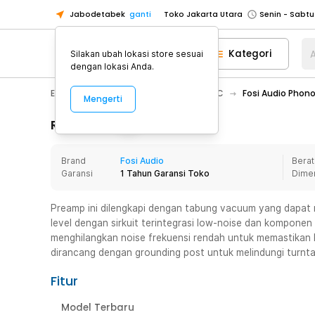
Jabodetabek
ganti
Toko Jakarta Utara
Toko Tangerang
Kategori
A
Silakan ubah lokasi store sesuai
Toko Cikupa
dengan lokasi Anda.
Pick n Go Jakarta Barat
Senin - J
Electronic
Audio
Amplifier & DAC
Fosi Audio Phon
Mengerti
Pick n Go Bekasi
Senin - Jumat (08
Pick n Go Depok
Senin - Jumat (08
Rincian Produk
Toko Jakarta Pusat
Senin - Sabtu
Brand
Fosi Audio
Berat
Toko Jakarta Barat
Senin - Sabtu
Garansi
1 Tahun Garansi Toko
Dime
Toko Jakarta Utara
Toko Tangerang
Preamp ini dilengkapi dengan tabung vacuum yang dapat m
level dengan sirkuit terintegrasi low-noise dan komponen 
Toko Cikupa
menghilangkan noise frekuensi rendah untuk memastikan ku
Pick n Go Jakarta Barat
Senin - J
dirancang dengan grounding post untuk melindungi turntabl
Pick n Go Bekasi
Senin - Jumat (08
Fitur
Pick n Go Depok
Senin - Jumat (08
Model Terbaru