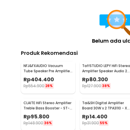
Belum ada ul
Produk Rekomendasi
NFJ&FXAUDIO Vacuum
TaffSTUDIO LEPY HiFi Stere
Tube Speaker Pre Amplifier
Amplifier Speaker Audio 2
HiFi Audio 12V Low Noise -
Channel 20W - HY-2001
Rp
404.400
Rp
80.300
TUBE-03
Rp
554.900
Rp
127.900
28%
38%
CLAITE HiFi Stereo Amplifier
Tai&SH Digital Amplifier
Treble Bass Booster - ST-
Board 30W x 2 TPA3110 - XH
838
A232
Rp
95.800
Rp
14.400
Rp
148.900
Rp
31.900
36%
55%