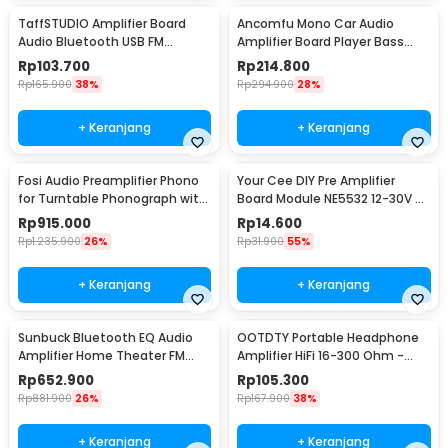
TaffSTUDIO Amplifier Board
Ancomfu Mono Car Audio
Audio Bluetooth USB FM
Amplifier Board Player Bass
Subwoofer DIY 400W - D10OK
Subwoofer 12V 600W - FK-206
Rp
103.700
Rp
214.800
Rp
165.900
38%
Rp
294.900
28%
+ Keranjang
+ Keranjang
Fosi Audio Preamplifier Phono
Your Cee DIY Pre Amplifier
for Turntable Phonograph with
Board Module NE5532 12-30V -
Tube - Box X2
XH-A902
Rp
915.000
Rp
14.600
Rp
1.235.900
26%
Rp
31.900
55%
+ Keranjang
+ Keranjang
Sunbuck Bluetooth EQ Audio
OOTDTY Portable Headphone
Amplifier Home Theater FM
Amplifier HiFi 16-300 Ohm -
2000W - TAV-6188BT
D3CS
Rp
652.900
Rp
105.300
Rp
881.900
26%
Rp
167.900
38%
+ Keranjang
+ Keranjang