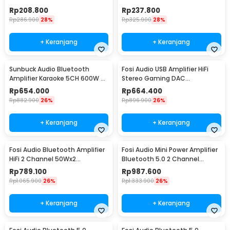
Remote Control - BT-198E
Channel 800W - BT-309A
Rp
208.800
Rp
237.800
Rp
286.900
28%
Rp
325.900
28%
+ Keranjang
+ Keranjang
Sunbuck Audio Bluetooth
Fosi Audio USB Amplifier HiFi
Amplifier Karaoke 5CH 600W -
Stereo Gaming DAC
AV-608BT
Headphone - DAC-Q4
Rp
654.000
Rp
664.400
Rp
882.900
26%
Rp
896.900
26%
+ Keranjang
+ Keranjang
Fosi Audio Bluetooth Amplifier
Fosi Audio Mini Power Amplifier
HiFi 2 Channel 50Wx2
Bluetooth 5.0 2 Channel
TPA3116D2 - BT10A
TPA3116D2 - BT20A
Rp
789.100
Rp
987.600
Rp
1.065.900
26%
Rp
1.333.900
26%
+ Keranjang
+ Keranjang