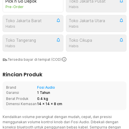
Pick n Go Depok
Toko Jakarta Pusat
Pre-Order
Habis
Toko Jakarta Barat
Toko Jakarta Utara
Habis
Habis
Toko Tangerang
Toko Cikupa
Habis
Habis
Tersedia bayar di tempat (COD)
Rincian Produk
Brand
Fosi Audio
Garansi
1 Tahun
Berat Produk
0.4 kg
Dimensi Kemasan
14
x
14
x
8
cm
Kendalikan volume perangkat dengan mudah, cepat, dan presisi
menggunakan volume kontrol knob dari Fosi Audio. Dibekali dengan
koneksi bluetooth untuk penggunaan bebas kabel. Sempurna dengan