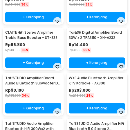
Rp
144.900
36%
Rp
168.900
38%
+ Keranjang
+ Keranjang
CLAITE HiFi Stereo Amplifier
Tai&SH Digital Amplifier Board
Treble Bass Booster - ST-838
30W x 2 TPA3110 - XH-A232
Rp
95.800
Rp
14.400
Rp
148.900
36%
Rp
31.900
55%
+ Keranjang
+ Keranjang
TaffSTUDIO Amplifier Board
WXF Audio Bluetooth Amplifier
Audio Bluetooth Subwoofer DIY
KTV Karaoke - AK300
35W - D30K
Rp
90.100
Rp
203.000
Rp
135.900
34%
Rp
278.900
28%
+ Keranjang
+ Keranjang
TaffSTUDIO Audio Amplifier
TaffSTUDIO Audio Amplifier HiFi
Bluetooth HiFi 300Wx2 with
Bluetooth 5.0 Stereo 2