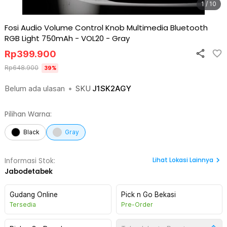
1 / 10
Fosi Audio Volume Control Knob Multimedia Bluetooth
RGB Light 750mAh - VOL20
-
Gray
Rp
399.900
Rp
648.900
39
%
Belum ada ulasan
•
SKU
J1SK2AGY
Pilihan Warna:
Black
Gray
Lihat
Lokasi Lainnya
Informasi Stok:
Jabodetabek
Gudang Online
Pick n Go Bekasi
Tersedia
Pre-Order