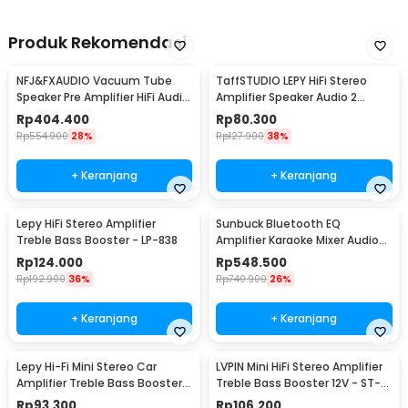
Produk Rekomendasi
NFJ&FXAUDIO Vacuum Tube
TaffSTUDIO LEPY HiFi Stereo
Speaker Pre Amplifier HiFi Audio
Amplifier Speaker Audio 2
12V Low Noise - TUBE-03
Channel 20W - HY-2001
Rp
404.400
Rp
80.300
Rp
554.900
28%
Rp
127.900
38%
+ Keranjang
+ Keranjang
Lepy HiFi Stereo Amplifier
Sunbuck Bluetooth EQ
Treble Bass Booster - LP-838
Amplifier Karaoke Mixer Audio
FM - AV-MP326BT
Rp
124.000
Rp
548.500
Rp
192.900
36%
Rp
740.900
26%
+ Keranjang
+ Keranjang
Lepy Hi-Fi Mini Stereo Car
LVPIN Mini HiFi Stereo Amplifier
Amplifier Treble Bass Booster -
Treble Bass Booster 12V - ST-
AK-170
838
Rp
93.300
Rp
106.200