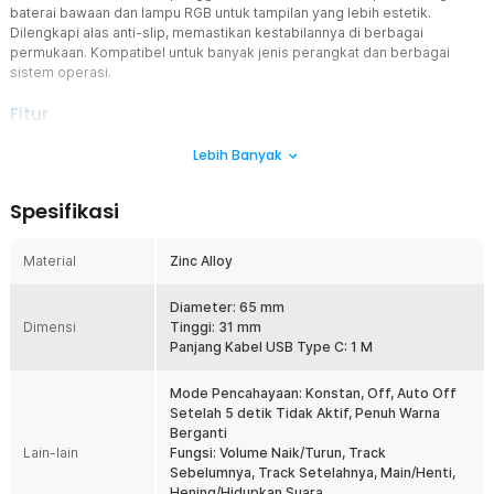
baterai bawaan dan lampu RGB untuk tampilan yang lebih estetik.
Dilengkapi alas anti-slip, memastikan kestabilannya di berbagai
permukaan. Kompatibel untuk banyak jenis perangkat dan berbagai
sistem operasi.
Fitur
Kontrol Musik Lengkap dalam Jangkauan
Lebih Banyak
Volume knob memungkinkan Anda mengatur volume dengan
tingkat presisi tinggi. Tidak hanya mengatur volume, knob ini juga
Spesifikasi
bisa mengganti track sebelum atau setelah, play dan pause, dan
menonaktifkan suara.
Material
Zinc Alloy
Pilihan Koneksi Luas
Anda bisa menggunakan alat ini dengan mengubungkannya
menggunakan kabel USB Type C. Bisa juga menggunakan koneksi
Diameter: 65 mm
Dimensi
bluetooth yang transmisinya mencapai 10 M sehingga Anda
Tinggi: 31 mm
bisa menggunakannya tanpa kabel yang menganggu.
Panjang Kabel USB Type C: 1 M
Cahaya RGB Dinamis
Mode Pencahayaan: Konstan, Off, Auto Off
Knob ini dilengkapi dengan pencahayaan RGB yang dapat diatur ke
Setelah 5 detik Tidak Aktif, Penuh Warna
berbagai mode seperti menyala terus, mati otomatis setelah 5
Berganti
detik, warna berganti, dan lampu mati. Dengan warna yang cerah,
Lain-lain
Fungsi: Volume Naik/Turun, Track
sempurna untuk melengkapi set-up meja Anda.
Sebelumnya, Track Setelahnya, Main/Henti,
Baterai Tahan Lama
Hening/Hidupkan Suara