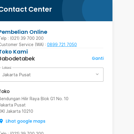
Contact Center
Pembelian Online
Telp : (021) 39 700 200
Customer Service (WA) :
0899 721 7050
Toko Kami
Jabodetabek
Ganti
Lokasi
Jakarta Pusat
Toko
Bendungan Hilir Raya Blok G1 No. 10
Jakarta Pusat
DKI Jakarta
10210
Lihat google maps
Telp
:
(021) 39 700 200