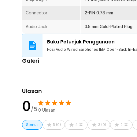
Connector
2-PIN 0.78 mm
Audio Jack
3.5 mm Gold-Plated Plug
Buku Petunjuk Penggunaan
Fosi Audio Wired Earphones IEM Open-Back In-Ea
Galeri
Ulasan
0
Fosi Audio IM4 wired earphones IEM dirancang untuk peng
/5
0
Ulasan
baik untuk gaming kompetitif maupun menikmati musik de
open back in‑ear monitor, earphone ini mampu menghadirk
Semua
5
(
0
)
4
(
0
)
3
(
0
)
2
(
0
)
dibanding IEM konvensional. Driver 10 mm dengan beryll
yang cepat, detail, dan seimbang di seluruh rentang freku