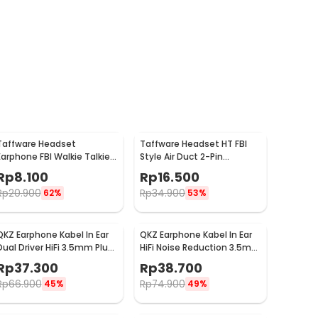
Taffware Headset
Taffware Headset HT FBI
Earphone FBI Walkie Talkie
Style Air Duct 2-Pin
HT 2 Pin 102dB for Baofeng
Transparan Walkie Talkie -
Rp
8.100
Rp
16.500
- K0459
C93A
Rp
20.900
Rp
34.900
62%
53%
QKZ Earphone Kabel In Ear
QKZ Earphone Kabel In Ear
Dual Driver HiFi 3.5mm Plug
HiFi Noise Reduction 3.5mm
with Mic - QKZ-CK8
Plug with Mic - QKZ-CK5
Rp
37.300
Rp
38.700
Rp
66.900
Rp
74.900
45%
49%