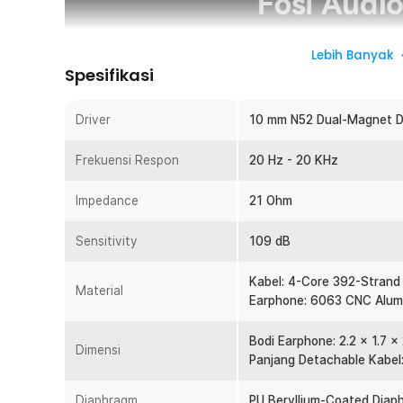
Lebih Banyak
Spesifikasi
Driver
10 mm N52 Dual-Magnet Du
Frekuensi Respon
20 Hz - 20 KHz
Impedance
21 Ohm
Sensitivity
109 dB
Kabel: 4-Core 392-Strand
Material
Earphone: 6063 CNC Alum
Bodi Earphone: 2.2 x 1.7 x
Dimensi
Panjang Detachable Kabel:
Diaphragm
PU Beryllium-Coated Diap