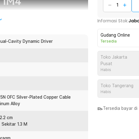
Informasi Stok:
Jab
Gudang Online
al-Cavity Dynamic Driver
Tersedia
Toko Jakarta
Pusat
Habis
Toko Tangerang
Habis
 5N OFC Silver-Plated Copper Cable
inum Alloy
Tersedia bayar d
 2.2 cm
 Sekitar 1.3 M
hragm