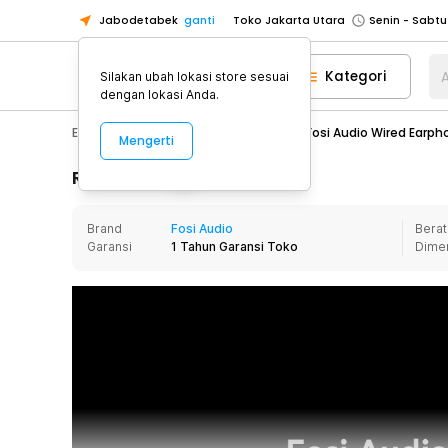
Jabodetabek
ganti
Toko Jakarta Utara
Toko Tangerang
Kategori
A
Silakan ubah lokasi store sesuai
Toko Cikupa
dengan lokasi Anda.
Pick n Go Jakarta Barat
Senin - J
Electronic
Audio
Earphone
Fosi Audio Wired Earp
Mengerti
Pick n Go Bekasi
Senin - Jumat (08
Pick n Go Depok
Senin - Jumat (08
Rincian Produk
Toko Jakarta Pusat
Senin - Sabtu
Brand
Fosi Audio
Berat
Toko Jakarta Barat
Senin - Sabtu
Garansi
1 Tahun Garansi Toko
Dime
Toko Jakarta Utara
Toko Tangerang
Toko Cikupa
Pick n Go Jakarta Barat
Senin - J
Pick n Go Bekasi
Senin - Jumat (08
Pick n Go Depok
Senin - Jumat (08