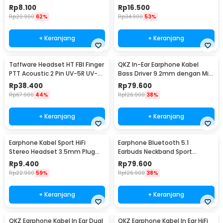
Baofeng - K0459
Walkie Talkie - C93A
Rp
8.100
Rp
16.500
Rp
20.900
62%
Rp
34.900
53%
+ Keranjang
+ Keranjang
Taffware Headset HT FBI Finger
QKZ In-Ear Earphone Kabel
PTT Acoustic 2 Pin UV-5R UV-
Bass Driver 9.2mm dengan Mic
B5 UV-B6
- QKZ-DM9
Rp
38.400
Rp
79.600
Rp
67.900
44%
Rp
126.900
38%
+ Keranjang
+ Keranjang
Earphone Kabel Sport HiFi
Earphone Bluetooth 5.1
Stereo Headset 3.5mm Plug
Earbuds Neckband Sport
with Mic - HS330
Magnetic Ergonomic - BT313
Rp
9.400
Rp
79.600
Rp
22.900
59%
Rp
126.900
38%
+ Keranjang
+ Keranjang
QKZ Earphone Kabel In Ear Dual
QKZ Earphone Kabel In Ear HiFi