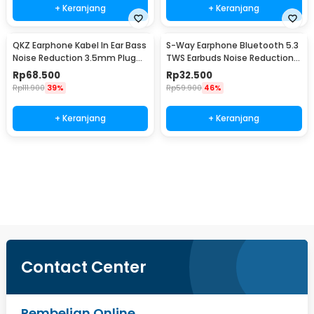
+ Keranjang
+ Keranjang
QKZ Earphone Kabel In Ear Bass
S-Way Earphone Bluetooth 5.3
Noise Reduction 3.5mm Plug
TWS Earbuds Noise Reduction
with Mic - AK6-PRO
Waterproof - E7S
Rp
68.500
Rp
32.500
Rp
111.900
39%
Rp
59.900
46%
+ Keranjang
+ Keranjang
Beli Sekarang
Contact Center
Pembelian Online