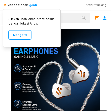
Jabodetabek
ganti
Order Tracking
Alat Kopi
Silakan ubah lokasi store sesuai
dengan lokasi Anda.
Mengerti