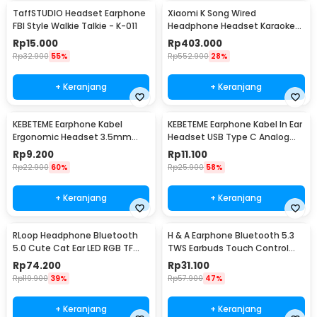
TaffSTUDIO Headset Earphone
Xiaomi K Song Wired
FBI Style Walkie Talkie - K-011
Headphone Headset Karaoke
with Mic
Rp
15.000
Rp
403.000
Rp
32.900
55%
Rp
552.900
28%
+ Keranjang
+ Keranjang
KEBETEME Earphone Kabel
KEBETEME Earphone Kabel In Ear
Ergonomic Headset 3.5mm
Headset USB Type C Analog
Plug with Mic - KIK58
with Mic - YS58
Rp
9.200
Rp
11.100
Rp
22.900
60%
Rp
25.900
58%
+ Keranjang
+ Keranjang
RLoop Headphone Bluetooth
H & A Earphone Bluetooth 5.3
5.0 Cute Cat Ear LED RGB TF
TWS Earbuds Touch Control
Port 400mAh - LX-B39A
Waterproof - F9-5
Rp
74.200
Rp
31.100
Rp
119.900
39%
Rp
57.900
47%
+ Keranjang
+ Keranjang