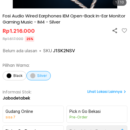
1 / 10
Fosi Audio Wired Earphones IEM Open-Back In-Ear Monitor
Gaming Music - IM4
-
Silver
Rp
1.216.000
Rp
1.617.900
25
%
Belum ada ulasan
•
SKU
J1SK2NSV
Pilihan Warna:
Black
Silver
Lihat
Lokasi Lainnya
Informasi Stok:
Jabodetabek
Gudang Online
Pick n Go Bekasi
sisa
7
Pre-Order