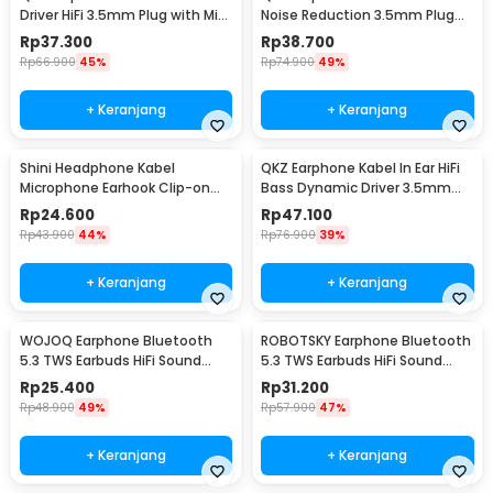
Driver HiFi 3.5mm Plug with Mic
Noise Reduction 3.5mm Plug
- QKZ-CK8
with Mic - QKZ-CK5
Rp
37.300
Rp
38.700
Rp
66.900
45%
Rp
74.900
49%
+ Keranjang
+ Keranjang
Shini Headphone Kabel
QKZ Earphone Kabel In Ear HiFi
Microphone Earhook Clip-on
Bass Dynamic Driver 3.5mm
Sporty Jack 3.5mm - SN360
Plug with Mic - QKZ-AK6
Rp
24.600
Rp
47.100
Rp
43.900
44%
Rp
76.900
39%
+ Keranjang
+ Keranjang
WOJOQ Earphone Bluetooth
ROBOTSKY Earphone Bluetooth
5.3 TWS Earbuds HiFi Sound
5.3 TWS Earbuds HiFi Sound
Noise Reduction - i12
Waterproof - A6S
Rp
25.400
Rp
31.200
Rp
48.900
49%
Rp
57.900
47%
+ Keranjang
+ Keranjang