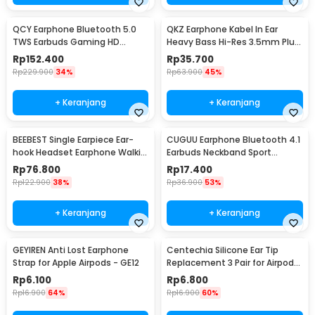
QCY Earphone Bluetooth 5.0
QKZ Earphone Kabel In Ear
TWS Earbuds Gaming HD
Heavy Bass Hi-Res 3.5mm Plug
Stereo Low Latency - QCY-T5
with Mic - QKZ-AK2
Rp
152.400
Rp
35.700
Rp
229.900
34%
Rp
63.900
45%
+ Keranjang
+ Keranjang
BEEBEST Single Earpiece Ear-
CUGUU Earphone Bluetooth 4.1
hook Headset Earphone Walkie
Earbuds Neckband Sport
Talkie - H1
Sweatproof - XT11
Rp
76.800
Rp
17.400
Rp
122.900
38%
Rp
36.900
53%
+ Keranjang
+ Keranjang
GEYIREN Anti Lost Earphone
Centechia Silicone Ear Tip
Strap for Apple Airpods - GE12
Replacement 3 Pair for Airpods
Pro - CE-3
Rp
6.100
Rp
6.800
Rp
16.900
64%
Rp
16.900
60%