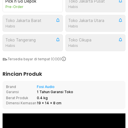
Pick n Go Depok
Toko Jakarta Pusat
Pre-Order
Habis
Toko Jakarta Barat
Toko Jakarta Utara
Habis
Habis
Toko Tangerang
Toko Cikupa
Habis
Habis
Tersedia bayar di tempat (COD)
Rincian Produk
Brand
Fosi Audio
Garansi
1 Tahun Garansi Toko
Berat Produk
0.4 kg
Dimensi Kemasan
19
x
14
x
8
cm