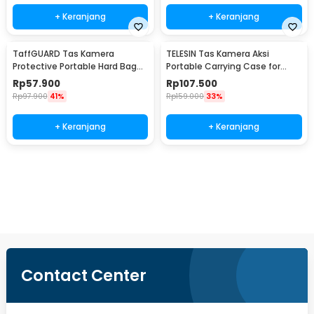
+ Keranjang
+ Keranjang
TaffGUARD Tas Kamera
TELESIN Tas Kamera Aksi
Protective Portable Hard Bag
Portable Carrying Case for
DJI OSMO Pocket 3 - Q10SM
Insta360 X5/X4 /Air - S6-PRC-
Rp
57.900
Rp
107.500
30BK-TIS
Rp
97.900
41%
Rp
159.000
33%
+ Keranjang
+ Keranjang
Beli Sekarang
Contact Center