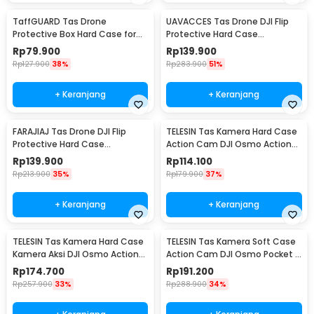
TaffGUARD Tas Drone
UAVACCES Tas Drone DJI Flip
Protective Box Hard Case for
Protective Hard Case
DJI Neo - ER28
Waterproof - UV33
Rp
79.900
Rp
139.900
Rp
127.900
38%
Rp
283.900
51%
+ Keranjang
+ Keranjang
FARAJIAJ Tas Drone DJI Flip
TELESIN Tas Kamera Hard Case
Protective Hard Case
Action Cam DJI Osmo Action
Waterproof - FJ30
3/4/5 Pro - S6-PRC-06-TDJ
Rp
139.900
Rp
114.100
Rp
213.900
35%
Rp
179.900
37%
+ Keranjang
+ Keranjang
TELESIN Tas Kamera Hard Case
TELESIN Tas Kamera Soft Case
Kamera Aksi DJI Osmo Action
Action Cam DJI Osmo Pocket 3
3/4/5 Pro - S6-PRC-05-TDJ
Waterproof - S6-PRC-08-TDJ
Rp
174.700
Rp
191.200
Rp
257.900
33%
Rp
288.900
34%