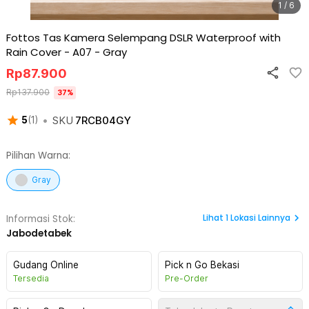
1 / 6
Fottos Tas Kamera Selempang DSLR Waterproof with
Rain Cover - A07
-
Gray
Rp
87.900
Rp
137.900
37
%
•
SKU
7RCB04GY
5
(
1
)
Pilihan Warna:
Gray
Lihat
1
Lokasi Lainnya
Informasi Stok:
Jabodetabek
Gudang Online
Pick n Go Bekasi
Tersedia
Pre-Order