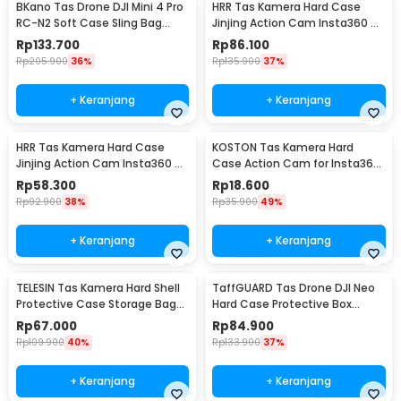
BKano Tas Drone DJI Mini 4 Pro
HRR Tas Kamera Hard Case
RC-N2 Soft Case Sling Bag
Jinjing Action Cam Insta360 X3
Storage Bag - M4-001
X2 Waterproof - HR-32
Rp
133.700
Rp
86.100
Rp
205.900
36%
Rp
135.900
37%
+ Keranjang
+ Keranjang
HRR Tas Kamera Hard Case
KOSTON Tas Kamera Hard
Jinjing Action Cam Insta360 X3
Case Action Cam for Insta360
X2 Waterproof - HR-22
X3 Waterproof - KS-36
Rp
58.300
Rp
18.600
Rp
92.900
38%
Rp
35.900
49%
+ Keranjang
+ Keranjang
TELESIN Tas Kamera Hard Shell
TaffGUARD Tas Drone DJI Neo
Protective Case Storage Bag
Hard Case Protective Box
DJI Pocket 3 - S6-PRC-02-TDJ
Storage Bag - Y28
Rp
67.000
Rp
84.900
Rp
109.900
40%
Rp
133.900
37%
+ Keranjang
+ Keranjang