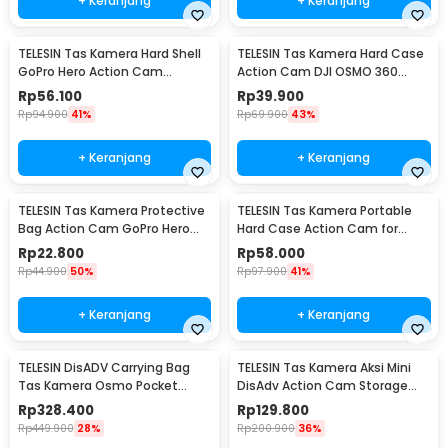
+ Keranjang
+ Keranjang
TELESIN Tas Kamera Hard Shell
TELESIN Tas Kamera Hard Case
GoPro Hero Action Cam
Action Cam DJI OSMO 360
Waterproof - S6-PRC-07
Waterproof - S6-PRC-21-TDJ
Rp
56.100
Rp
39.900
Rp
94.900
41%
Rp
69.900
43%
+ Keranjang
+ Keranjang
TELESIN Tas Kamera Protective
TELESIN Tas Kamera Portable
Bag Action Cam GoPro Hero
Hard Case Action Cam for
13/12/11/10 - GP-PRC-M01-BK
Insta360 X4/X5 - S6-PRC-19-
Rp
22.800
Rp
58.000
TIS
Rp
44.900
50%
Rp
97.900
41%
+ Keranjang
+ Keranjang
TELESIN DisADV Carrying Bag
TELESIN Tas Kamera Aksi Mini
Tas Kamera Osmo Pocket
DisAdv Action Cam Storage
Shoulder Bag Travel -
Waterproof - S6-PRC-24BK
Rp
328.400
Rp
129.800
TSPRC23-01
Rp
449.900
28%
Rp
200.900
36%