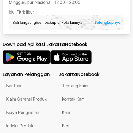
Minggu/Libur Nasional
:
12:00
-
20:00
Idul Fitri
: libur
Selengkapnya
Beli langsung/self pickup di kota lainnya
Download Aplikasi JakartaNotebook
Layanan Pelanggan
JakartaNotebook
Bantuan
Tentang Kami
Klaim Garansi Produk
Kontak Kami
Biaya Pengiriman
Karir
Indeks Produk
Blog