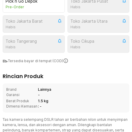
Pick n Go Depok
Toko Jakarta Pusat
Pre-Order
Habis
Toko Jakarta Barat
Toko Jakarta Utara
Habis
Habis
Toko Tangerang
Toko Cikupa
Habis
Habis
Tersedia bayar di tempat (COD)
Rincian Produk
Brand
Lainnya
Garansi
-
Berat Produk
1.5 kg
Dimensi Kemasan
: -
Tas kamera selempang DSLR tahan air berbahan nilon untuk menyimpan
kamera, lensa, dan aksesori dengan aman. Dilengkapi bantalan
pelindung, banyak kompartemen, strap yang dapat disesuaikan, serta