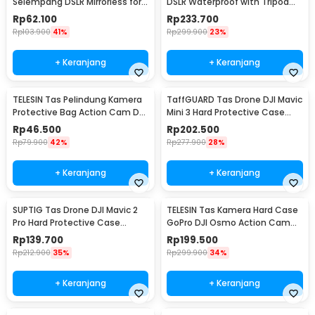
Selempang DSLR Mirrorless for
DSLR Waterproof with Tripod
Canon Nikon Sony - A06
Storage - B10
Rp
62.100
Rp
233.700
Rp
103.900
41%
Rp
299.900
23%
+ Keranjang
+ Keranjang
TELESIN Tas Pelindung Kamera
TaffGUARD Tas Drone DJI Mavic
Protective Bag Action Cam DJI
Mini 3 Hard Protective Case
Action 3 - OA-BAG-002
Storage Bag - ZD33
Rp
46.500
Rp
202.500
Rp
79.900
42%
Rp
277.900
28%
+ Keranjang
+ Keranjang
SUPTIG Tas Drone DJI Mavic 2
TELESIN Tas Kamera Hard Case
Pro Hard Protective Case
GoPro DJI Osmo Action Cam
Shouder Bag - SP29
Waterproof - GP-PRC-278-02
Rp
139.700
Rp
199.500
Rp
212.900
35%
Rp
299.900
34%
+ Keranjang
+ Keranjang