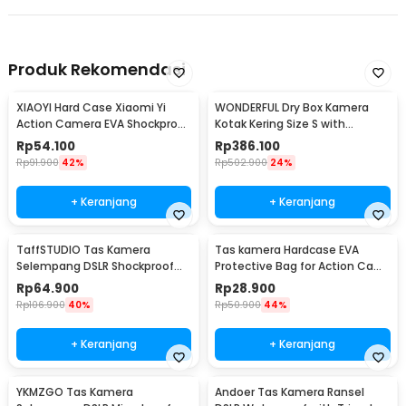
Produk Rekomendasi
XIAOYI Hard Case Xiaomi Yi
WONDERFUL Dry Box Kamera
Action Camera EVA Shockproof
Kotak Kering Size S with
Carrying Case - S120
Dehumidifier - DB-2820
Rp
54.100
Rp
386.100
Rp
91.900
42%
Rp
502.900
24%
+ Keranjang
+ Keranjang
TaffSTUDIO Tas Kamera
Tas kamera Hardcase EVA
Selempang DSLR Shockproof
Protective Bag for Action Cam
for Canon Nikon - A05
Earphone TWS - VBG-E10
Rp
64.900
Rp
28.900
Rp
106.900
40%
Rp
50.900
44%
+ Keranjang
+ Keranjang
YKMZGO Tas Kamera
Andoer Tas Kamera Ransel