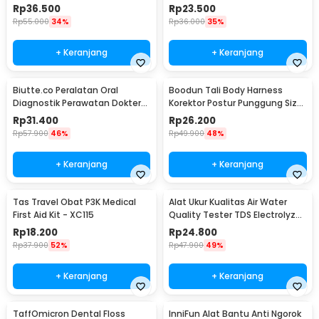
Battery - DF-618
Rp
36.500
Rp
23.500
Rp
55.000
34%
Rp
36.000
35%
+ Keranjang
+ Keranjang
Biutte.co Peralatan Oral
Boodun Tali Body Harness
Diagnostik Perawatan Dokter
Korektor Postur Punggung Size
Gigi Dental 5in1 - 7CKQ01
M - BBJ-15
Rp
31.400
Rp
26.200
Rp
57.900
46%
Rp
49.900
48%
+ Keranjang
+ Keranjang
Tas Travel Obat P3K Medical
Alat Ukur Kualitas Air Water
First Aid Kit - XC115
Quality Tester TDS Electrolyzer
- JJ2850
Rp
18.200
Rp
24.800
Rp
37.900
52%
Rp
47.900
49%
+ Keranjang
+ Keranjang
TaffOmicron Dental Floss
InniFun Alat Bantu Anti Ngorok