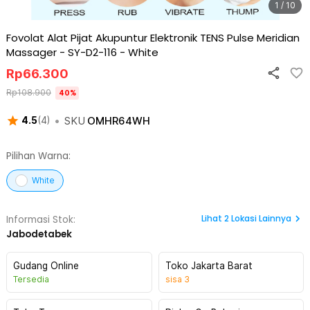
1 / 10
Fovolat Alat Pijat Akupuntur Elektronik TENS Pulse Meridian
Massager - SY-D2-116
-
White
Rp
66.300
Rp
108.900
40
%
•
SKU
OMHR64WH
4.5
(
4
)
Pilihan Warna:
White
Lihat
2
Lokasi Lainnya
Informasi Stok:
Jabodetabek
Gudang Online
Toko Jakarta Barat
Tersedia
sisa
3