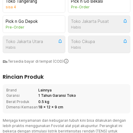
Toko Tangerang
Pick n Go Bekasi
sisa
4
Pre-Order
Pick n Go Depok
Toko Jakarta Pusat
Pre-Order
Habis
Toko Jakarta Utara
Toko Cikupa
Habis
Habis
Tersedia bayar di tempat (COD)
Rincian Produk
Brand
Lainnya
Garansi
1 Tahun Garansi Toko
Berat Produk
0.5 kg
Dimensi Kemasan
18
x
12
x
9
cm
Menjaga kenyamanan dan kebugaran tubuh kini bisa dilakukan dengan
lebih praktis menggunakan Fovolat alat pijat akupuntur. Perangkat ini
bekerja dengan stimulasi listrik berintensitas rendah (TENS) untuk