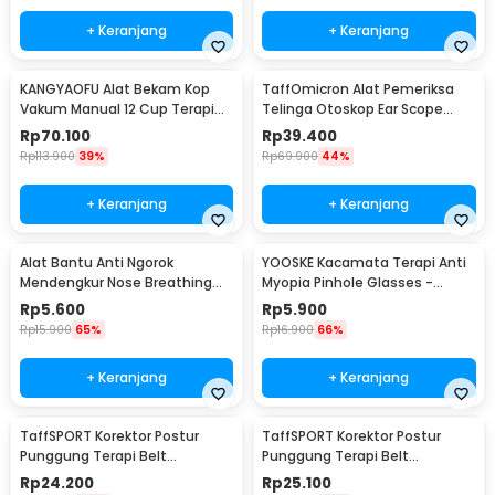
+ Keranjang
+ Keranjang
KANGYAOFU Alat Bekam Kop
TaffOmicron Alat Pemeriksa
Vakum Manual 12 Cup Terapi
Telinga Otoskop Ear Scope
Cupping Set - KN12
with LED Light - KT-GF08HA
Rp
70.100
Rp
39.400
Rp
113.900
39%
Rp
69.900
44%
+ Keranjang
+ Keranjang
Alat Bantu Anti Ngorok
YOOSKE Kacamata Terapi Anti
Mendengkur Nose Breathing
Myopia Pinhole Glasses -
Stop Snoring 4 PCS
D11301
Rp
5.600
Rp
5.900
Rp
15.900
65%
Rp
16.900
66%
+ Keranjang
+ Keranjang
TaffSPORT Korektor Postur
TaffSPORT Korektor Postur
Punggung Terapi Belt
Punggung Terapi Belt
Magnetic L - T025
Magnetic XL - T025
Rp
24.200
Rp
25.100