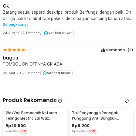
Ok
Barang sesuai seperti deskripsi produk Berfungsi dengan baik. On
off ga pake tombol tapi pake slider dibagian samping kanan atas
Selengkapnya
yg utk mengatur power listriknya. Kabel utk elektroda hanya
dapat 1 unit jadi alat ini di golongkan sebagai alat TENS yg single
24 Aug 2017
,
D*****y
Verified Buyer
chanel. ( 1 kabel 2 pads ) Saran utk jaknot tlg jual juga kabel
elektroda nya kalau bisa yg 2 chanel jualnya yaaaa plus jual pads
Membantu (
3
)
gel nya juga.... Overall memuaskan....
bagus
TOMBOL ON OFFNYA GK ADA
06 Mar 2017
,
B*****i
Verified Buyer
Produk Rekomendasi
WaxVac Pembersih Kotoran
Tali Penyangga Penegak
Telinga Electric Ear Wax
Punggung Anti Bungkuk
Vacuum Silicon Tip - 682
Posture Corrector Size S
Rp
20.600
Rp
9.200
Rp
41.900
51%
Rp
22.900
60%