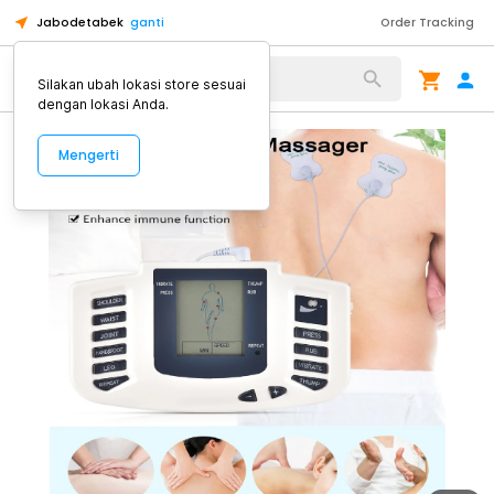
Jabodetabek
ganti
Order Tracking
Alat Kopi
Silakan ubah lokasi store sesuai
dengan lokasi Anda.
Mengerti