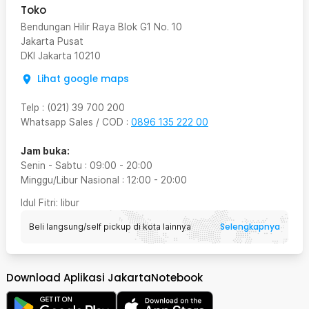
Toko
Bendungan Hilir Raya Blok G1 No. 10
Jakarta Pusat
DKI Jakarta
10210
Lihat google maps
Telp
:
(021) 39 700 200
Whatsapp Sales / COD
:
0896 135 222 00
Jam buka:
Senin - Sabtu
:
09:00
-
20:00
Minggu/Libur Nasional
:
12:00
-
20:00
Idul Fitri
: libur
Selengkapnya
Beli langsung/self pickup di kota lainnya
Download Aplikasi JakartaNotebook