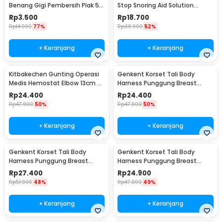
Benang Gigi Pembersih Plak 50
Stop Snoring Aid Solution
PCS - LMT-558
Tongue Guard - G7G40
Rp
3.500
Rp
18.700
Rp
14.900
77%
Rp
38.900
52%
+ Keranjang
+ Keranjang
Kitbakechen Gunting Operasi
Genkent Korset Tali Body
Medis Hemostat Elbow 13cm -
Harness Punggung Breast
J4-682
Support S - BBJ-16
Rp
24.400
Rp
24.400
Rp
47.900
50%
Rp
47.900
50%
+ Keranjang
+ Keranjang
Genkent Korset Tali Body
Genkent Korset Tali Body
Harness Punggung Breast
Harness Punggung Breast
Support M - BBJ-16
Support L - BBJ-16
Rp
27.400
Rp
24.900
Rp
51.900
48%
Rp
47.900
49%
+ Keranjang
+ Keranjang