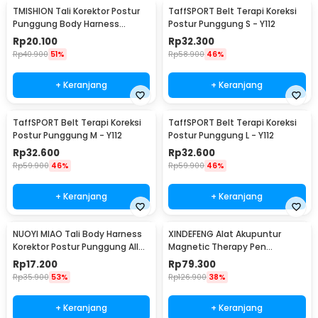
TMISHION Tali Korektor Postur
TaffSPORT Belt Terapi Koreksi
Punggung Body Harness
Postur Punggung S - Y112
Posture Corrector - BBJ-16
Rp
20.100
Rp
32.300
Rp
40.900
51%
Rp
58.900
46%
+ Keranjang
+ Keranjang
TaffSPORT Belt Terapi Koreksi
TaffSPORT Belt Terapi Koreksi
Postur Punggung M - Y112
Postur Punggung L - Y112
Rp
32.600
Rp
32.600
Rp
59.900
46%
Rp
59.900
46%
+ Keranjang
+ Keranjang
NUOYI MIAO Tali Body Harness
XINDEFENG Alat Akupuntur
Korektor Postur Punggung All
Magnetic Therapy Pen
Size - NY-15
Massager 9 Gears - DF-668
Rp
17.200
Rp
79.300
Rp
35.900
53%
Rp
126.900
38%
+ Keranjang
+ Keranjang