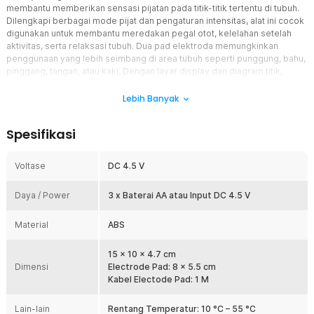
membantu memberikan sensasi pijatan pada titik-titik tertentu di tubuh.
Dilengkapi berbagai mode pijat dan pengaturan intensitas, alat ini cocok
digunakan untuk membantu meredakan pegal otot, kelelahan setelah
aktivitas, serta relaksasi tubuh. Dua pad elektroda memungkinkan
penggunaan yang lebih seimbang di area tubuh seperti punggung, bahu,
pinggang, tangan, atau kaki. Dengan layar display dan diagram titik,
penggunaan menjadi lebih mudah bahkan untuk pemula, sehingga terapi
dapat dilakukan secara mandiri di rumah dengan nyaman.
Lebih Banyak
Fitur
Spesifikasi
Beragam Mode Pijat Elektronik
Fovolat menyediakan beberapa mode seperti press, rub, vibrate,
Voltase
DC 4.5 V
dan thump yang meniru teknik pijat manual. Setiap mode
memberikan sensasi berbeda untuk menyesuaikan kebutuhan
Daya / Power
3 x Baterai AA atau Input DC 4.5 V
relaksasi Anda. Mode dapat diganti dengan mudah melalui tombol
kontrol.
Material
ABS
Sistem TENS (Pulse Elektronik)
Menggunakan stimulasi listrik ringan untuk memberikan sensasi
15 x 10 x 4.7 cm
pijatan pada area tertentu. Teknologi ini umum digunakan untuk
Dimensi
Electrode Pad: 8 x 5.5 cm
membantu meredakan rasa pegal dan meningkatkan kenyamanan
Kabel Electode Pad: 1 M
otot. Intensitas dapat diatur sesuai toleransi pengguna.
2 Pad Elektroda Fleksibel
Lain-lain
Rentang Temperatur: 10 °C – 55 °C