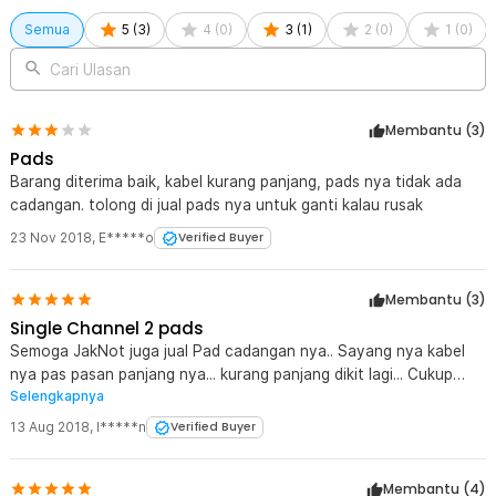
1 x Diagram Titik Akupuntur
Semua
5
(
3
)
4
(
0
)
3
(
1
)
2
(
0
)
1
(
0
)
1 x Panduan Penggunaan
Cari Ulasan
Membantu (
3
)
Pads
Barang diterima baik, kabel kurang panjang, pads nya tidak ada
cadangan. tolong di jual pads nya untuk ganti kalau rusak
23 Nov 2018
,
E*****o
Verified Buyer
Membantu (
3
)
Single Channel 2 pads
Semoga JakNot juga jual Pad cadangan nya.. Sayang nya kabel
nya pas pasan panjang nya... kurang panjang dikit lagi... Cukup
Selengkapnya
memuaskan memakai nya
13 Aug 2018
,
I*****n
Verified Buyer
Membantu (
4
)