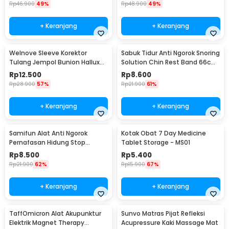
Rp
46.900
49%
Rp
48.900
49%
+ Keranjang
+ Keranjang
Welnove Sleeve Korektor
Sabuk Tidur Anti Ngorok Snoring
Tulang Jempol Bunion Hallux
Solution Chin Rest Band 66cm
Orthotics - CSQ1408
- 5582
Rp
12.500
Rp
8.600
Rp
28.900
57%
Rp
21.900
61%
+ Keranjang
+ Keranjang
Samifun Alat Anti Ngorok
Kotak Obat 7 Day Medicine
Pernafasan Hidung Stop
Tablet Storage - MS01
Snoring Air Purifier - MX-555
Rp
8.500
Rp
5.400
Rp
21.900
62%
Rp
15.900
67%
+ Keranjang
+ Keranjang
TaffOmicron Alat Akupunktur
Sunvo Matras Pijat Refleksi
Elektrik Magnet Therapy
Acupressure Kaki Massage Mat