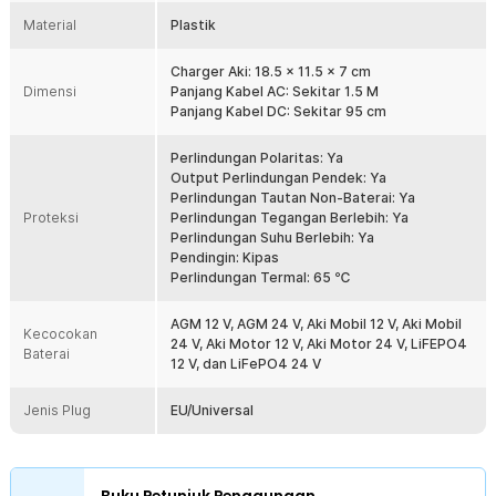
proteksi lengkap. Mulai dari proteksi arus pendek hingga
Material
Plastik
pengisian daya berlebih, kini Anda dapat mengisi daya aki
kendaraan dengan aman.
Charger Aki: 18.5 x 11.5 x 7 cm
Compact dan Portable
Dimensi
Panjang Kabel AC: Sekitar 1.5 M
Hadir dengan ukuran compact yang membuat charger aki ini
Panjang Kabel DC: Sekitar 95 cm
mudah disimpan dan dibawa selama bepergian. Simpan
charger aki di dalam dashboard mobil atau motor agar mudah
Perlindungan Polaritas: Ya
dijangkau saat keadaan darurat.
Output Perlindungan Pendek: Ya
Perlindungan Tautan Non-Baterai: Ya
Kelengkapan Produk
Proteksi
Perlindungan Tegangan Berlebih: Ya
Perlindungan Suhu Berlebih: Ya
Rincian yang Anda dapatkan untuk pembelian produk ini:
Pendingin: Kipas
1 x FOXSUR Charger Aki Mobil Motor Intelligent Battery Charger
Perlindungan Termal: 65 ℃
12-24V 12A - FBC122412D
1 x Panduan Penggunaan
AGM 12 V, AGM 24 V, Aki Mobil 12 V, Aki Mobil
Kecocokan
24 V, Aki Motor 12 V, Aki Motor 24 V, LiFEPO4
Baterai
12 V, dan LiFePO4 24 V
Jenis Plug
EU/Universal