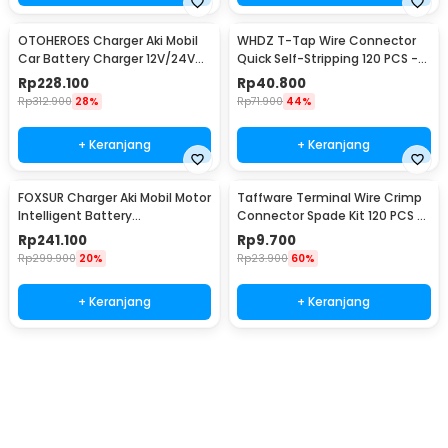
OTOHEROES Charger Aki Mobil
WHDZ T-Tap Wire Connector
Car Battery Charger 12V/24V
Quick Self-Stripping 120 PCS -
15A - BLM-CDQ-168
SC7
Rp
228.100
Rp
40.800
Rp
312.900
28%
Rp
71.900
44%
+ Keranjang
+ Keranjang
FOXSUR Charger Aki Mobil Motor
Taffware Terminal Wire Crimp
Intelligent Battery
Connector Spade Kit 120 PCS -
Charger12/24V 10A -
SC7
Rp
241.100
Rp
9.700
FBC122410D
Rp
299.900
20%
Rp
23.900
60%
+ Keranjang
+ Keranjang
Beli Sekarang