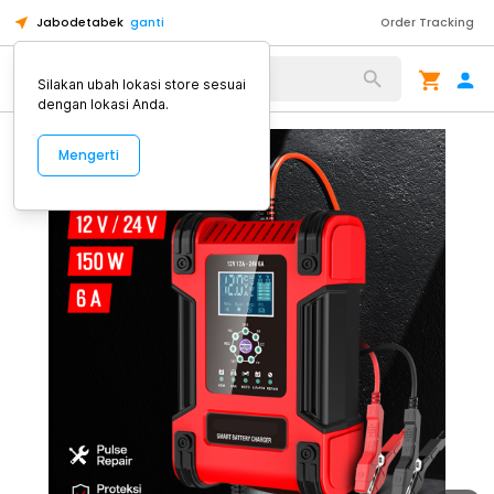
Jabodetabek
ganti
Order Tracking
Alat Kopi
Silakan ubah lokasi store sesuai
dengan lokasi Anda.
Mengerti