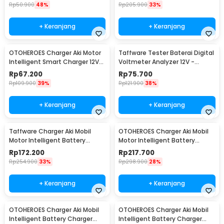
Rp
50.900
48%
Rp
205.900
33%
+ Keranjang
+ Keranjang
OTOHEROES Charger Aki Motor
Taffware Tester Baterai Digital
Intelligent Smart Charger 12V
Voltmeter Analyzer 12V -
2A EU Plug - UD12
CNBJ-805
Rp
67.200
Rp
75.700
Rp
109.900
39%
Rp
121.900
38%
+ Keranjang
+ Keranjang
Taffware Charger Aki Mobil
OTOHEROES Charger Aki Mobil
Motor Intelligent Battery
Motor Intelligent Battery
Charger 12V 20A - KC-20A
Charger 12V/24V - LD-002S
Rp
172.200
Rp
217.700
Rp
254.900
33%
Rp
298.900
28%
+ Keranjang
+ Keranjang
OTOHEROES Charger Aki Mobil
OTOHEROES Charger Aki Mobil
Intelligent Battery Charger
Intelligent Battery Charger